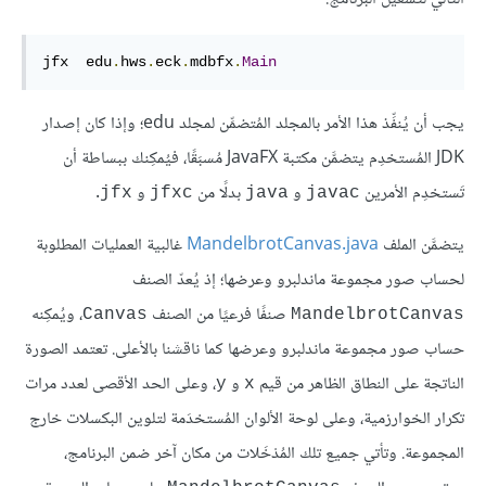
jfx  edu
.
hws
.
eck
.
mdbfx
.
Main
يجب أن يُنفِّذ هذا الأمر بالمجلد المُتضمِّن لمجلد edu؛ وإذا كان إصدار
JDK المُستخدِم يتضمَّن مكتبة JavaFX مُسبَقًا، فيُمكِنك ببساطة أن
تَستخدِم الأمرين
و
بدلًا من
و
.
jfx
jfxc
java
javac
يتضمَّن الملف
MandelbrotCanvas.java
غالبية العمليات المطلوبة
لحساب صور مجموعة ماندلبرو وعرضها؛ إذ يُعدّ الصنف
صنفًا فرعيًا من الصنف
، ويُمكِنه
Canvas
MandelbrotCanvas
حساب صور مجموعة ماندلبرو وعرضها كما ناقشنا بالأعلى. تعتمد الصورة
الناتجة على النطاق الظاهر من قيم
و
، وعلى الحد الأقصى لعدد مرات
y
x
تكرار الخوارزمية، وعلى لوحة الألوان المُستخدَمة لتلوين البكسلات خارج
المجموعة. وتأتي جميع تلك المُدْخَلات من مكان آخر ضمن البرنامج،