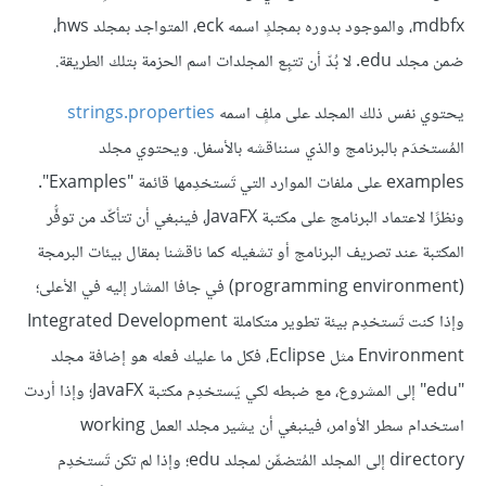
mdbfx، والموجود بدوره بمجلدٍ اسمه eck، المتواجد بمجلد hws،
ضمن مجلد edu. لا بُدّ أن تتبِع المجلدات اسم الحزمة بتلك الطريقة.
يحتوي نفس ذلك المجلد على ملفٍ اسمه
strings.properties
المُستخدَم بالبرنامج والذي سنناقشه بالأسفل. ويحتوي مجلد
examples على ملفات الموارد التي تَستخدِمها قائمة "Examples".
ونظرًا لاعتماد البرنامج على مكتبة JavaFX، فينبغي أن تتأكّد من توفُّر
المكتبة عند تصريف البرنامج أو تشغيله كما ناقشنا بمقال بيئات البرمجة
(programming environment) في جافا المشار إليه في الأعلى؛
وإذا كنت تَستخدِم بيئة تطوير متكاملة Integrated Development
Environment مثل Eclipse، فكل ما عليك فعله هو إضافة مجلد
"edu" إلى المشروع، مع ضبطه لكي يَستخدِم مكتبة JavaFX؛ وإذا أردت
استخدام سطر الأوامر، فينبغي أن يشير مجلد العمل working
directory إلى المجلد المُتضمِّن لمجلد edu؛ وإذا لم تكن تَستخدِم