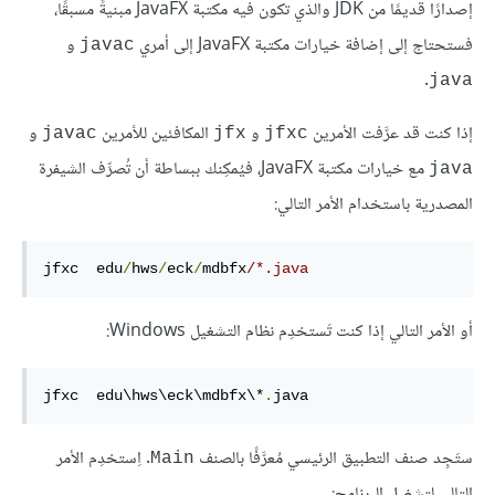
إصدارًا قديمًا من JDK والذي تكون فيه مكتبة JavaFX مبنيةً مسبقًا،
فستحتاج إلى إضافة خيارات مكتبة JavaFX إلى أمري
و
javac
.
java
إذا كنت قد عرَّفت الأمرين
و
المكافئين للأمرين
و
javac
jfx
jfxc
مع خيارات مكتبة JavaFX، فيُمكِنك ببساطة أن تُصرِّف الشيفرة
java
المصدرية باستخدام الأمر التالي:
jfxc  edu
/
hws
/
eck
/
mdbfx
/*.java
أو الأمر التالي إذا كنت تَستخدِم نظام التشغيل Windows:
jfxc  edu\hws\eck\mdbfx\*
.
java
ستَجِد صنف التطبيق الرئيسي مُعرَّفًا بالصنف
. اِستخدِم الأمر
Main
التالي لتشغيل البرنامج: