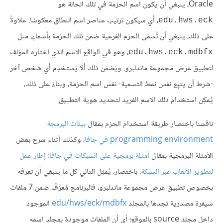
Oracle، ينبغي أن يكون اسم الحزمة في تلك الحالة هو
، أي سيكون ترتيب عناصر اسم النطاق معكوسًا. علاوةً
edu.hws.eck
على ذلك، ينبغي أن تُسمَى الحزم الفرعية ضمن تلك الحزمة بأسماءٍ، مثل
، وهو في الواقع الاسم الذي اختاره المؤلف
edu.hws.eck.mdbfx
لتطبيق عرض مجموعة ماندلبرو. ويَضمَن ذلك ألا يَستخدِم أي شخصٍ آخر
-شرط أن يتبِع نفس نمط التسمية- نفس اسم الحزمة، وبناءً على ذلك،
يُمكِن استخدام ذلك الاسم الفريد لتحديد هوية التطبيق.
ناقشنا باختصار طريقة استخدام الحزم بمقال
بيئات البرمجة
programming environment في جافا
، وكذلك أثناء شرح بعض
الأمثلة البرمجية بمقال
أمثلة برمجية على الشبكات في جافا: إطار عمل
لتطوير الألعاب عبر الشبكة
. باختصار، يُمثِل التالي كل ما ينبغي أن تعرفه
بخصوص تطبيق عرض مجموعة ماندلبرو، فالبرنامج مُعرَّفٌ ضمن 7 ملفات
شيفرة مصدرية تجدها بالمجلد
edu/hws/eck/mdbfx
الموجود
داخل مجلد source بالموقع؛ أي أن الملفات موجودة بمجلدٍ اسمه