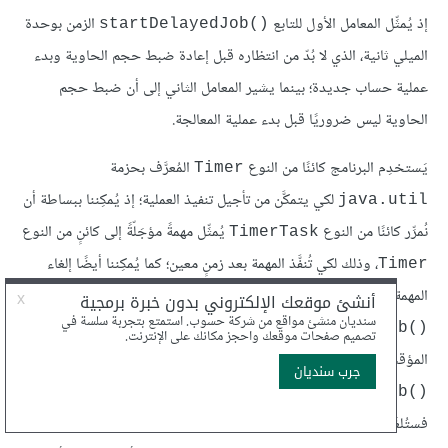
إذ يُمثِّل المعامل الأول للتابع
الزمن بوحدة
startDelayedJob()‎
الميلي ثانية، الذي لا بُدّ من انتظاره قبل إعادة ضبط حجم الحاوية وبدء
عملية حساب جديدة؛ بينما يشير المعامل الثاني إلى أن ضبط حجم
الحاوية ليس ضروريًا قبل بدء عملية المعالجة.
يَستخدِم البرنامج كائنًا من النوع
المُعرَّف بحزمة
Timer
لكي يتمكَّن من تأجيل تنفيذ العملية؛ إذ يُمكِننا ببساطة أن
java.util
نُمرِّر كائنًا من النوع
يُمثِّل مهمةً مؤجَلّةً إلى كائنٍ من النوع
TimerTask
، وذلك لكي تُنفَّذ المهمة بعد زمنٍ معين؛ كما يُمكِننا أيضًا إلغاء
Timer
المهمة إذا لم يكن ذلك الزمن قد مرّ بعد، إذ يَستخدمِ البرنامج التابع
لإضافة مهمة تغيير حجم الحاوية إلى
startDelayedJob()‎
المؤقت، لتُنفَّذ بعد 300 ميلي ثانية. وفي حالة استدعاء التابع
مرةً أخرى قبل مرور 300 ميلي ثانية،
startDelayedJob()‎
فستُلغَى المهمة السابقة تلقائيًا وتُضاف المهمة الجديدة بدلًا منها إلى