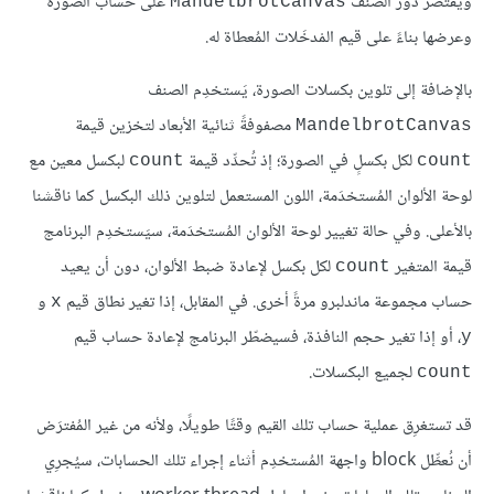
ويقتصر دور الصنف
على حساب الصورة
MandelbrotCanvas
وعرضها بناءً على قيم المْدخَلات المُعطاة له.
بالإضافة إلى تلوين بكسلات الصورة، يَستخدِم الصنف
مصفوفةً ثنائية الأبعاد لتخزين قيمة
MandelbrotCanvas
لكل بكسلٍ في الصورة؛ إذ تُحدِّد قيمة
لبكسل معين مع
count
count
لوحة الألوان المُستخدَمة، اللون المستعمل لتلوين ذلك البكسل كما ناقشنا
بالأعلى. وفي حالة تغيير لوحة الألوان المُستخدَمة، سيَستخدِم البرنامج
قيمة المتغير
لكل بكسل لإعادة ضبط الألوان، دون أن يعيد
count
حساب مجموعة ماندلبرو مرةً أخرى. في المقابل، إذا تغير نطاق قيم
و
x
، أو إذا تغير حجم النافذة، فسيضطّر البرنامج لإعادة حساب قيم
y
لجميع البكسلات.
count
قد تستغرِق عملية حساب تلك القيم وقتًا طويلًا، ولأنه من غير المُفترَض
أن نُعطِّل block واجهة المُستخدِم أثناء إجراء تلك الحسابات، سيُجرِي