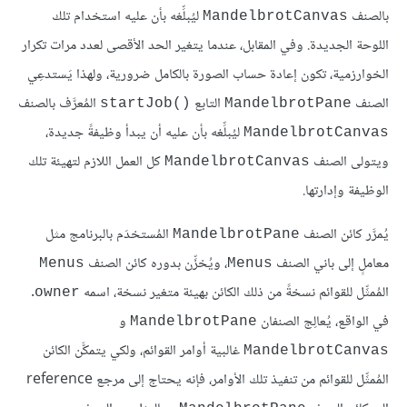
بالصنف
ليُبلِّغه بأن عليه استخدام تلك
MandelbrotCanvas
اللوحة الجديدة. وفي المقابل، عندما يتغير الحد الأقصى لعدد مرات تكرار
الخوارزمية، تكون إعادة حساب الصورة بالكامل ضرورية، ولهذا يَستدعِي
الصنف
التابع
المُعرَّف بالصنف
startJob()‎
MandelbrotPane
ليُبلِّغه بأن عليه أن يبدأ وظيفةً جديدة،
MandelbrotCanvas
ويتولى الصنف
كل العمل اللازم لتهيئة تلك
MandelbrotCanvas
الوظيفة وإدارتها.
يُمرَّر كائن الصنف
المُستخدَم بالبرنامج مثل
MandelbrotPane
معاملٍ إلى باني الصنف
، ويُخزِّن بدوره كائن الصنف
Menus
Menus
المُمثِّل للقوائم نسخةً من ذلك الكائن بهيئة متغير نسخة، اسمه
.
owner
في الواقع، يُعالِج الصنفان
و
MandelbrotPane
غالبية أوامر القوائم، ولكي يتمكَّن الكائن
MandelbrotCanvas
المُمثِّل للقوائم من تنفيذ تلك الأوامر، فإنه يحتاج إلى مرجع reference