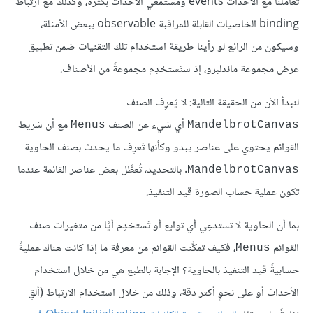
تعاملنا مع الأحداث events ومستمعي الأحداث بكثرة، وكذلك مع ارتباط
binding الخاصيات القابلة للمراقبة observable ببعض الأمثلة،
وسيكون من الرائع لو رأينا طريقة استخدام تلك التقنيات ضمن تطبيق
عرض مجموعة ماندلبرو، إذ سنَستخدِم مجموعةً من الأصناف.
لنبدأ الآن من الحقيقة التالية: لا يَعرِف الصنف
أي شيء عن الصنف
مع أن شريط
Menus
MandelbrotCanvas
القوائم يحتوي على عناصر يبدو وكأنها تَعرِف ما يحدث بصنف الحاوية
. بالتحديد، تُعطَّل بعض عناصر القائمة عندما
MandelbrotCanvas
تكون عملية حساب الصورة قيد التنفيذ.
بما أن الحاوية لا تستدعِي أي توابع أو تَستخدِم أيًا من متغيرات صنف
القوائم
، فكيف تمكَّنت القوائم من معرفة ما إذا كانت هناك عمليةً
Menus
حسابيةً قيد التنفيذ بالحاوية؟ الإجابة بالطبع هي من خلال استخدام
الأحداث أو على نحوٍ أكثر دقة، وذلك من خلال استخدام الارتباط (ألقِ