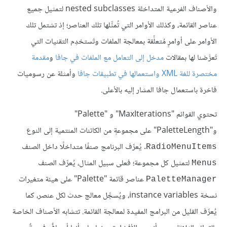
والأصناف الفرعية المتداخلة nested subclasses لتمثيل جميع
عناصر القائمة، وكذلك الأوامر التي تُمثِّلها تلك العناصر؛ إذ تشتمل تلك
الأوامر على أوامرٍ مُتعلِّقة بمعالجة الملفات وتَستخدِم التقنيات التي
تَعرَّضنا لها بمقالات
مدخل إلى التعامل مع الملفات في جافا
و
مقدمة
مختصرة للغة XML واستعمالها في تطبيقات جافا
وأمثلة عن رسوميات
فاخرة باستعمال جافا المشار إليه بالأعلى.
تحتوي القوائم "MaxIterations" و "Palette"
و"PaletteLength" على مجموعةٍ من الكائنات المنتمية إلى النوع
. يُعرِّف البرنامج صنفًا متداخلًا داخل الصنف
RadioMenuItems
لتمثيل كل مجموعة؛ فعلى سبيل المثال، يُعرِّف الصنف
Menus
عناصر قائمة "Palette" على هيئة متغيرات
PaletteManager
نسخة instance variables، ويُسجِّل معالج حدث لكل عنصر، كما
يُعرِّف القليل من البرامج المفيدة لمعالجة القائمة. تتشابه الأصناف الخاصة