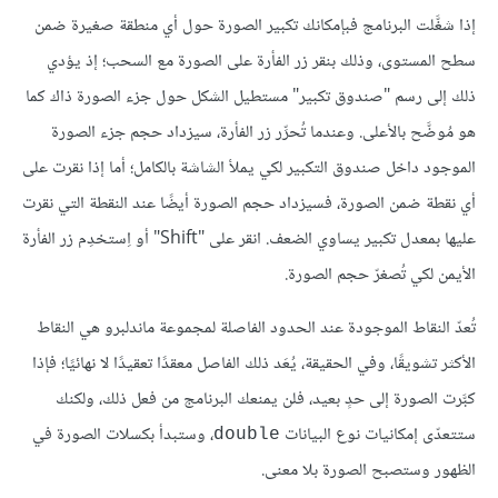
إذا شغَّلت البرنامج فبإمكانك تكبير الصورة حول أي منطقة صغيرة ضمن
سطح المستوى، وذلك بنقر زر الفأرة على الصورة مع السحب؛ إذ يؤدي
ذلك إلى رسم "صندوق تكبير" مستطيل الشكل حول جزء الصورة ذاك كما
هو مُوضَّح بالأعلى. وعندما تُحرِّر زر الفأرة، سيزداد حجم جزء الصورة
الموجود داخل صندوق التكبير لكي يملأ الشاشة بالكامل؛ أما إذا نقرت على
أي نقطة ضمن الصورة، فسيزداد حجم الصورة أيضًا عند النقطة التي نقرت
عليها بمعدل تكبير يساوي الضعف. انقر على "Shift" أو اِستخدِم زر الفأرة
الأيمن لكي تُصغرّ حجم الصورة.
تُعدّ النقاط الموجودة عند الحدود الفاصلة لمجموعة ماندلبرو هي النقاط
الأكثر تشويقًا، وفي الحقيقة، يُعَد ذلك الفاصل معقدًا تعقيدًا لا نهائيًا؛ فإذا
كبَّرت الصورة إلى حدٍ بعيد، فلن يمنعك البرنامج من فعل ذلك، ولكنك
ستتعدّى إمكانيات نوع البيانات
، وستبدأ بكسلات الصورة في
double
الظهور وستصبح الصورة بلا معنى.