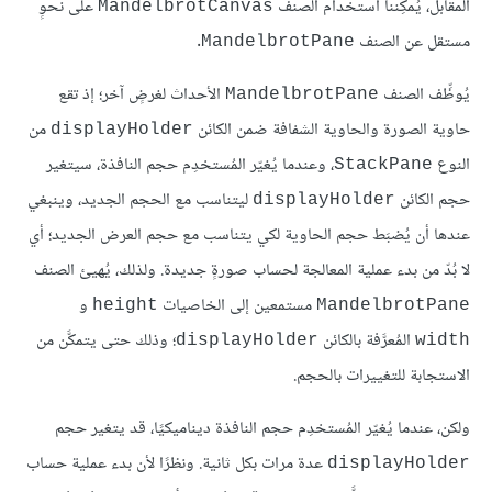
المقابل، يُمكِننا استخدام الصنف
على نحوٍ
MandelbrotCanvas
مستقل عن الصنف
.
MandelbrotPane
يُوظِّف الصنف
الأحداث لغرضٍ آخر؛ إذ تقع
MandelbrotPane
حاوية الصورة والحاوية الشفافة ضمن الكائن
من
displayHolder
النوع
، وعندما يُغيّر المُستخدِم حجم النافذة، سيتغير
StackPane
حجم الكائن
ليتناسب مع الحجم الجديد، وينبغي
displayHolder
عندها أن يُضبَط حجم الحاوية لكي يتناسب مع حجم العرض الجديد؛ أي
لا بُدّ من بدء عملية المعالجة لحساب صورةٍ جديدة. ولذلك، يُهيئ الصنف
مستمعين إلى الخاصيات
و
height
MandelbrotPane
المُعرَّفة بالكائن
؛ وذلك حتى يتمكَّن من
displayHolder
width
الاستجابة للتغييرات بالحجم.
ولكن، عندما يُغيّر المُستخدِم حجم النافذة ديناميكيًا، قد يتغير حجم
عدة مرات بكل ثانية. ونظرًا لأن بدء عملية حساب
displayHolder