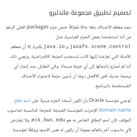
تصميم تطبيق مجموعة ماندلبرو
نجد معظم الأصناف بلغة جافا مُعرَّفةً ضمن حزم packages؛ فعلى الرغم
من أننا استخدمنا بعض الحزم القياسية، مثل
و
بكثرة، إلا أن معظم
java.io
javafx.scene.control
الأمثلة التي تعرَّضنا إليها كانت تَستخدِم الحزمة الافتراضية، ويَعنِي ذلك
أننا لم نُصرِّح بانتمائها إلى أي حزمةٍ مسماة. وفي المقابل، عند إنجاز أي
برمجة جدية، فمن الأفضل دومًا أن نُنشِئ حزمةً لاحتواء الأصناف
المُستخدَمة بالبرنامج.
تُوصِي مؤسسة Oracle بأن تكون أسماء الحزم مبنيةً على
اسم نطاق
domain name
الإنترنت للمؤسسة المُنتِجة للحزمة؛ فبالنسبة لحاسوب
المؤلف، فإن اسم النطاق الخاص به هو
، ولا يُفترَض
eck.hws.edu
لأي حاسوب آخر بالعالم عمومًا أن يكون له نفس الاسم؛ ووفقًا لمؤسسة