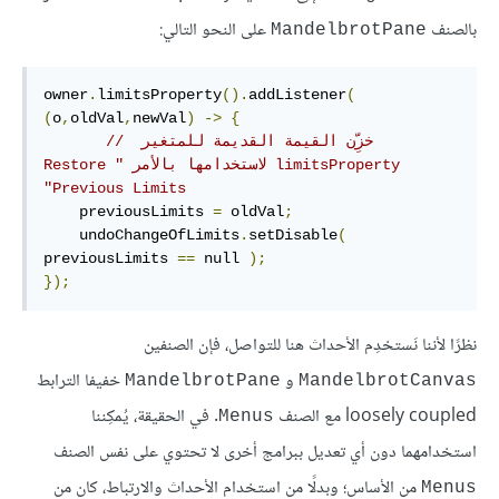
بالصنف
على النحو التالي:
MandelbrotPane
owner
.
limitsProperty
().
addListener
(
(
o
,
oldVal
,
newVal
)
->
{
// خزِّن القيمة القديمة للمتغير‫ 
limitsProperty لاستخدامها بالأمر "Restore 
Previous Limits"
    previousLimits 
=
 oldVal
;
    undoChangeOfLimits
.
setDisable
(
previousLimits 
==
 null 
);
});
نظرًا لأننا نَستخدِم الأحداث هنا للتواصل، فإن الصنفين
و
خفيفا الترابط
MandelbrotPane
MandelbrotCanvas
loosely coupled مع الصنف
. في الحقيقة، يُمكِننا
Menus
استخدامهما دون أي تعديل ببرامج أخرى لا تحتوي على نفس الصنف
من الأساس؛ وبدلًا من استخدام الأحداث والارتباط، كان من
Menus