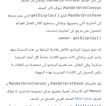
إلى كائن الصنف
. وبالمثل من الصنف
MandelbrotPane
، يُعرِّف كائن الصنف
MandelbrotCanvas
التابع
الذي يعيد مرجعًا
getDisplay()‎
MandelbrotPane
إلى الحاوية التي يحتويها، وبالتالي يستطيع الكائن المُمثِّل للقوائم
الحصول على مرجعٍ إلى الحاوية باستدعاء
.
owner.getDisplay()‎
كنا نضع شيفرة البرنامج بالكامل بالأمثلة السابقة من هذه السلسلة بملفٍ
واحدٍ كبير، وبالتالي كانت جميع الكائنات متاحةً لكل أجزاء الشيفرة
مباشرةً. وفي المقابل، عند تقسيم البرنامج إلى مجموعة من الملفات، لا
يكون الوصول إلى الكائنات الضرورية بهذه السهولة.
تُعدّ الأصناف
و
و
MandelbrotCanvas
MandelbrotPane
أكثر الأصناف أهميةً بتطبيق عرض مجموعة ماندلبرو؛ إذ يُعرِّف
Menus
الصنف
Main.java
الصنف الفرعي المُشتَق من الصنف