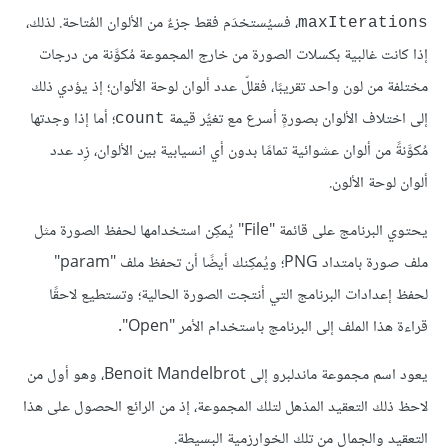
، فسيُستخدَم فقط جزءٌ من الألوان المُتاحة. لذلك،
maxIterations
إذا كانت غالبية بكسلات الصورة من خارج المجموعة مُكوَّنة من درجات
مختلفة من لون واحد تقريبًا، فقللّ عدد ألوان لوحة الألوان؛ إذ يؤدي ذلك
إلى اختلاف الألوان بصورةٍ أسرع مع تغيُّر قيمة
؛ أما إذا وجدتها
count
مُكوَّنةً من ألوان عشوائية تمامًا بدون أي انسيابية بين الألوان، زِد عدد
ألوان لوحة الألون.
يحتوي البرنامج على قائمة "File" يُمكِن استخدامها لحفظ الصورة مثل
ملف صورة بامتداد PNG؛ ويُمكِنك أيضًا أن تحفظ ملف "param"
لحفظ إعدادات البرنامج التي أنتجت الصورة الحالية؛ وتستطيع لاحقًا
قراءة هذا الملف إلى البرنامج باستخدام الأمر "Open".
يعود اسم مجموعة ماندلبرو إلى Benoit Mandelbrot، وهو أول من
لاحظ ذلك التعقيد المذهل لتلك المجموعة، إذ من الرائع الحصول على هذا
التعقيد والجمال من تلك الخوارزمية البسيطة.