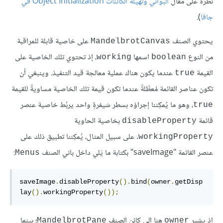
نظرةً على مقال
البواني وتهيئة الكائنات Object Initialization في
جافا
).
يحتوي الصنف
على خاصية قابلة للمراقبة
MandelbrotCanvas
من النوع
اسمها
، إذ تحتوي تلك الخاصية على
working
boolean
القيمة
عندما يكون هناك عملية معالجة قيد التنفيذ. وينبغي أن
true
تكون عناصر القائمة مُعطَّلةً عندما تكون قيمة تلك الخاصية مساويةً للقيمة
، وهو ما يُمكِننا إجراؤه بسطر شيفرةٍ واحد يربُط خاصية عنصر
true
قائمة
بخاصية الحاوية
disableProperty
. على سبيل المثال، يُمكِننا تطبيق ذلك على
workingProperty
عنصر القائمة "saveImage" بكتابة ما يَلي داخل باني الصنف
:
Menus
saveImage
.
disableProperty
().
bind
(
owner
.
getDisp
lay
().
workingProperty
());
إذ يشير
هنا إلى كائن الصنف
؛ بينما
MandelbrotPane
owner