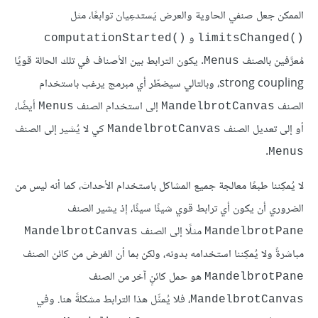
الممكن جعل صنفي الحاوية والعرض يَستدعِيان توابعًا، مثل
و
computationStarted()‎
limitsChanged()‎
مُعرَّفين بالصنف
. يكون الترابط بين الأصناف في تلك الحالة قويًا
Menus
strong coupling، وبالتالي سيضطّر أي مبرمج يرغب باستخدام
الصنف
إلى استخدام الصنف
أيضًا،
Menus
MandelbrotCanvas
أو إلى تعديل الصنف
كي لا يُشير إلى الصنف
MandelbrotCanvas
.
Menus
لا يُمكِننا طبعًا معالجة جميع المشاكل باستخدام الأحداث، كما أنه ليس من
الضروري أن يكون أي ترابط قوي شيئًا سيئًا، إذ يشير الصنف
مثلًا إلى الصنف
MandelbrotCanvas
MandelbrotPane
مباشرةً ولا يُمكِننا استخدامه بدونه، ولكن بما أن الغرض من كائن الصنف
هو حمل كائنٍ آخر من الصنف
MandelbrotPane
، فلا يُمثِّل هذا الترابط مشكلةً هنا. وفي
MandelbrotCanvas