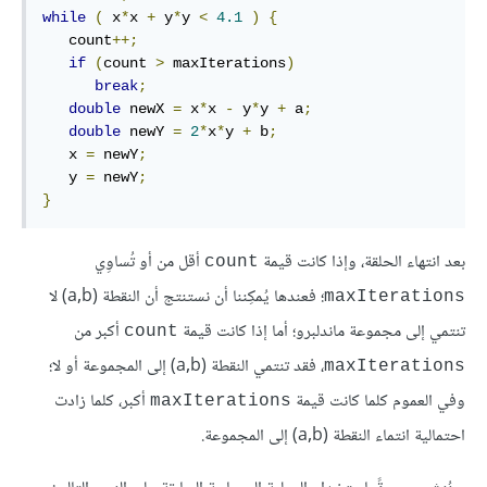
while
(
 x
*
x 
+
 y
*
y 
<
4.1
)
{
   count
++;
if
(
count 
>
 maxIterations
)
break
;
double
 newX 
=
 x
*
x 
-
 y
*
y 
+
 a
;
double
 newY 
=
2
*
x
*
y 
+
 b
;
   x 
=
 newY
;
   y 
=
 newY
;
}
بعد انتهاء الحلقة، وإذا كانت قيمة
أقل من أو تُساوِي
count
؛ فعندها يُمكِننا أن نستنتج أن النقطة (a,b) لا
maxIterations
تنتمي إلى مجموعة ماندلبرو؛ أما إذا كانت قيمة
أكبر من
count
، فقد تنتمي النقطة (a,b) إلى المجموعة أو لا؛
maxIterations
وفي العموم كلما كانت قيمة
أكبر، كلما زادت
maxIterations
احتمالية انتماء النقطة (a,b) إلى المجموعة.