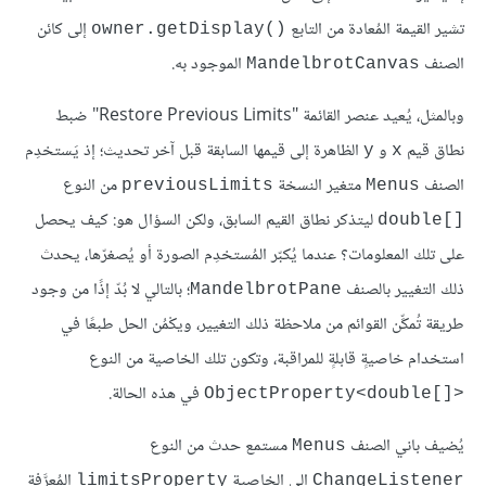
تشير القيمة المُعادة من التابع
إلى كائن
owner.getDisplay()‎
الصنف
الموجود به.
MandelbrotCanvas
وبالمثل، يُعيد عنصر القائمة "Restore Previous Limits" ضبط
نطاق قيم
و
الظاهرة إلى قيمها السابقة قبل آخر تحديث؛ إذ يَستخدِم
y
x
الصنف
متغير النسخة
من النوع
previousLimits
Menus
ليتذكر نطاق القيم السابق، ولكن السؤال هو: كيف يحصل
double[]‎
على تلك المعلومات؟ عندما يُكبّر المُستخدِم الصورة أو يُصغرّها، يحدث
ذلك التغيير بالصنف
؛ بالتالي لا بُدّ إذًا من وجود
MandelbrotPane
طريقة تُمكِّن القوائم من ملاحظة ذلك التغيير، ويكْمُن الحل طبعًا في
استخدام خاصيةٍ قابلةٍ للمراقبة، وتكون تلك الخاصية من النوع
في هذه الحالة.
ObjectProperty<double[]>‎
يُضيف باني الصنف
مستمع حدث من النوع
Menus
إلى الخاصية
المُعرَّفة
limitsProperty
ChangeListener