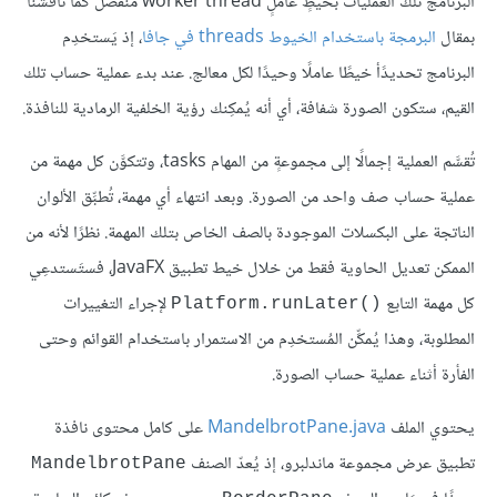
البرنامج تلك العمليات بخيطٍ عاملٍ worker thread منفصل كما ناقشنا
بمقال
البرمجة باستخدام الخيوط threads في جافا
، إذ يَستخدِم
البرنامج تحديدًأ خيطًا عاملًا وحيدًا لكل معالج. عند بدء عملية حساب تلك
القيم، ستكون الصورة شفافة، أي أنه يُمكِنك رؤية الخلفية الرمادية للنافذة.
تُقسَّم العملية إجمالًا إلى مجموعةٍ من المهام tasks، وتتكوَّن كل مهمة من
عملية حساب صف واحد من الصورة. وبعد انتهاء أي مهمة، تُطبِّق الألوان
الناتجة على البكسلات الموجودة بالصف الخاص بتلك المهمة. نظرًا لأنه من
الممكن تعديل الحاوية فقط من خلال خيط تطبيق JavaFX، فستَستدعِي
كل مهمة التابع
لإجراء التغييرات
Platform.runLater()‎
المطلوبة، وهذا يُمكِّن المُستخدِم من الاستمرار باستخدام القوائم وحتى
الفأرة أثناء عملية حساب الصورة.
يحتوي الملف
MandelbrotPane.java
على كامل محتوى نافذة
تطبيق عرض مجموعة ماندلبرو، إذ يُعدّ الصنف
MandelbrotPane