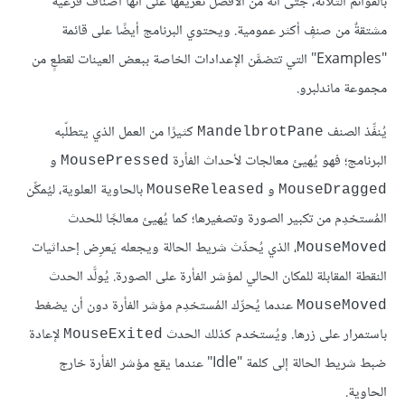
بالقوائم الثلاثة، جتى أنه من الأفضل تعريفها على أنها أصنافٌ فرعيةٌ
مشتقةٌ من صنفٍ أكثر عمومية. ويحتوي البرنامج أيضًا على قائمة
"Examples" التي تتضمَّن الإعدادات الخاصة ببعض العينات لقطعٍ من
مجموعة ماندلبرو.
يُنفِّذ الصنف
كثيرًا من العمل الذي يتطلّبه
MandelbrotPane
البرنامج؛ فهو يُهيئ معالجات لأحداث الفأرة
و
MousePressed
و
بالحاوية العلوية، ليُمكِّن
MouseReleased
MouseDragged
المُستخدِم من تكبير الصورة وتصغيرها؛ كما يُهيئ معالجًا للحدث
، الذي يُحدِّث شريط الحالة ويجعله يَعرِض إحداثيات
MouseMoved
النقطة المقابلة للمكان الحالي لمؤشر الفأرة على الصورة. يُولَّد الحدث
عندما يُحرِّك المُستخدِم مؤشر الفأرة دون أن يضغط
MouseMoved
باستمرار على زرها. ويُستخدم كذلك الحدث
لإعادة
MouseExited
ضبط شريط الحالة إلى كلمة "Idle" عندما يقع مؤشر الفأرة خارج
الحاوية.