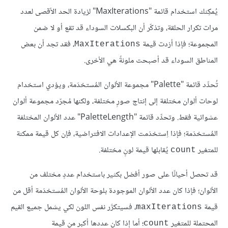
يُمكِنك استخدام قائمة "MaxIterations" لزيادة الحد الأقصى لعدد
مرات تكرار الحلقة، وتذكّر أن البكسلات السوداء قد تقع أو لا ضمن
المجموعة؛ فإذا أزدت قيمة
، فقد تجد أن بعض
MaxIterations
المناطق السوداء قد أصبحت ملونةً هي الأخرى.
تُحدِّد قائمة "Palette" مجموعة الألوان المُستخدَمة، ويؤدي استخدام
لوحات ألوان مختلفة إلى إنتاج صورٍ مختلفة، ولكنها مُجرّد مجموعة ألوان
عشوائية فقط. وتحدِّد قائمة "PaletteLength" عدد الألوان المختلفة
المُستخدَمة؛ فإذا اِستخدَمت الإعدادات الافتراضية، فإن كل قيمة ممكنة
للمتغير
يُقابلها قيمة لونٍ مختلفة.
count
قد تحصل أحيانًا على صور أفضل بكثير باستخدام عددٍ مختلف من
الألوان؛ فإذا كان عدد الألوان الموجودة بلوحة الألوان المُستخدَمة أقل من
قيمة
، فسيتكرَّر نفس اللون لكي يشمل جميع القيم
maxIterations
المحتملة للمتغير
؛ أما إذا كان عددها أكبر من قيمة
count