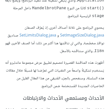
، والذي ينبغي تشغيله عند تنفيذ البرنامج؛ ويضع تابعه
Application
كائنًا من النوع
داخل المرحلة
MandelbrotPane
start()‎
الرئيسية للبرنامج.
stage
يحتوي البرنامج على ثلاثة أصناف أخرى، إذ يُعرِّف الصنفان
SetImageSizeDialog.java
و
SetLimitsDialog.java
صناديق
نوافذ مخصَّصة، والتي لن نناقشها هنا أكثر من ذلك؛ أما الصنف الأخير، فهو
، والذي سنناقشه بالأسفل.
I18n
أظهرت هذه المناقشة القصيرة لتصميم تطبيق عرض مجموعة ماندلبرو أنه
يَستخدِم تشكيلةً واسعةً من التقنيات التي تعرَّضنا لها مُسبقًا خلال مقالات
هذه السلسلة، وسنفحص بالجزء المُتبقِي من هذا المقال القليل من
الخاصيات الجديدة المُستخدَمة ضمن البرنامج.
الأحداث ومستمعي الأحداث والارتباطات