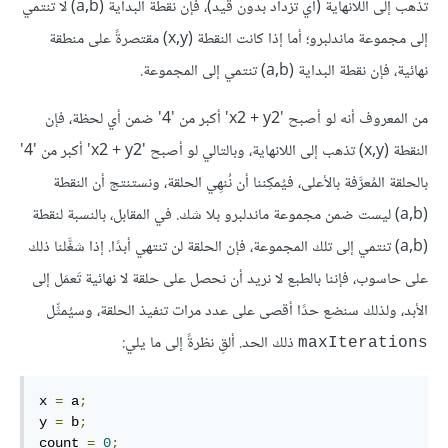
تذهب إلى اللانهاية (أي تزداد بدون قيد)، فإن نقطة البداية (a,b) لا تنتمي
إلى مجموعة ماندلبرو؛ أما إذا كانت النقطة (x,y) مقتصرةً على منطقة
نهائية، فإن نقطة البداية (a,b) تنتمي إلى المجموعة.
من المعروف أنه لو أصبح 'x2 + y2' أكبر من '4' ضمن أي لحظة، فإن
النقطة (x,y) تذهب إلى اللانهاية، وبالتالي لو أصبح 'x2 + y2' أكبر من '4'
بالحلقة المُعرَّفة بالأعلى، فيُمكِننا أن نُنهِي الحلقة، ونستنتج أن النقطة
(a,b) ليست ضمن مجموعة ماندلبرو بلا شك. في المقابل، بالنسبة لنقطة
(a,b) تنتمي إلى تلك المجموعة، فإن الحلقة لن تنتهي أبدًا. إذا شغَّلنا ذلك
على حاسوب، فإننا بالطبع لا نريد أن نحصل على حلقة لا نهائية تَعمَل إلى
الأبد، ولذلك سنضع حدًا أقصى على عدد مرات تنفيذ الحلقة، وسيُمثِّل
ذلك الحد. ألقِ نظرةً إلى ما يلي:
maxIterations
x 
=
 a
;
y 
=
 b
;
count 
=
0
;