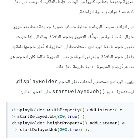
صورة جديدة يتطلَّب كثيرًا من الوقت، فإننا بالتأكيد لا نرغب في فعل
ذلك عدة مراتٍ بالثانية الواحدة.
في الواقع، سيبدأ البرنامج عملية حساب صورة جديدة فقط بعد مرور
حوالي ثلث ثانية من توقُّف التغيير بحجم النافذة؛ وبالتالي إذا جرَّبت
تغيير حجم نافذة البرنامج، فستلاحظ أن الحاوية لا تُغيِّر حجمها تلقائيًا
بتُغيُّر حجم النافذة، ويَعرِض البرنامج نفس الصورة طالما كان الحجم هو
نفسه. تُوضِح الشيفرة التالية طريقة فعل ذلك.
يُهيئ البرنامج مستمعي أحداث تغيُّر الحجم
،
displayHolder
ليستدعوا التابع
على النحو التالي:
startDelayedJob()‎
displayHolder
.
widthProperty
().
addListener
(
 e 
-
>
 startDelayedJob
(
300
,
true
)
);
displayHolder
.
heightProperty
().
addListener
(
 e 
->
 startDelayedJob
(
300
,
true
)
);