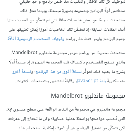
لتوظيف كل تلك الأفكار والتقنيات معًا ضمن برنامجٍ واحدٍ حقيقي.
سنناقش أولًا البرنامج وتصميمه بصورةٍ مُبسطة، وبينما نفعل ذلك،
سنتحدث سريعًا عن بعض خاصيات جافا التي لم نتمكَّن من الحديث عنها
أثناء المقالات السابقة؛ إذ تتضمَّن تلك الخاصيات أمورًا يُمكِن تطبيقها على
جميع البرامج وليس فقط على برامج
واجهات المُستخدم الرسومية GUI
.
سنتحدث تحديدًا عن برنامج عرض مجموعة ماندلبرو Mandelbrot،
والذي يَسمَح للمُستخدِم باكتشاف تلك المجموعة الشهيرة، إذ سنبدأ أولًا
بشرح ما يعنيه ذلك. تتوفَّر
نسخةٌ أقوى من هذا البرنامج
؛ و
نسخةٌ أخرى
منه مكتوبةٌ
بلغة JavaScript
، وقابلةٌ للتشغيل بمتصفحات الإنترنت.
مجموعة ماندلبرو Mandelbrot
مجموعة ماندلبرو هي مجموعةٌ من النقاط الواقعة على سطح مستوى xy،
التي تُحسَب مواضعها بواسطة عمليةٍ حسابية؛ وكل ما تحتاج إلى معرفته
لكي تتمكَّن من تشغيل البرنامج هو أن تَعرِف إمكانية استخدام هذه