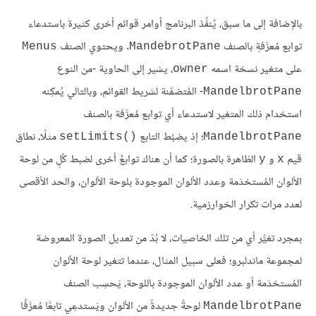
بالإضافة إلى ما سبق، يُنفِّذ البرنامج أوامر قوائم أخرى كثيرة باستدعاء
توابع مُعرَّفةٍ بالصنف
. ويحتوي الصنف
Menus
MandebrotPane
على متغير نسخة اسمه
، يشير إلى الحاوية -من النوع
owner
- المُتضمِّنة لشريط القوائم، وبالتالي يُمكِنه
MandelbrotPane
استخدام ذلك المتغير لاستدعاء أي توابع مُعرَّفة بالصنف
؛ إذ يضبُط التابع
مثلًا، نطاق
setLimits()‎
MandelbrotPane
قيم
و
الظاهرة بالصورة؛ كما أن هناك توابعٌ أخرى لضبط كُلٍ من لوحة
y
x
الألوان المُستخدَمة وعدد الألوان الموجودة بلوحة الألوان، والحد الأقصى
لعدد مرات تكرار الخوارزمية.
بمجرد تغيُّر أي من تلك الخاصيات، لا بُدّ من تعديل الصورة المعروضة
لمجموعة ماندلبرو؛ فعلى سبيل المثال، عندما تتغير لوحة الألوان
المُستخدَمة أو عدد الألوان الموجودة باللوحة، يَحسِب الصنف
لوحةً جديدةً من الألوان ويَستدعِي تابعًا مُعرَّفًا
MandelbrotPane