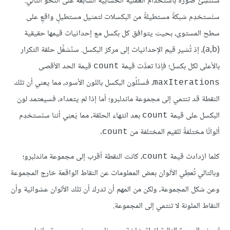
سنُنشِئ صورةً باستخدام العملية الحسابية السابقة على النحو التالي:
سنَستخدِم شبكةً مستطيلةً من البكسلات لتمثيل مستطيلٍ واقعٍ على
سطح المستوى، بحيث يتوافق كل بكسل مع إحداثيات قيمها حقيقية
(a,b)، إذ تُشير قيم الإحداثيات إلى مركز البكسل. سنُشغِّل حلقة التكرار
بالأعلى لكل بكسل؛ فإذا تعدَّت قيمة
قيمة الحد الأقصى
count
، فسنُلّون البكسل باللون الأسود، مما يعني أن تلك
maxIterations
النقطة قد تنتمي إلى مجموعة ماندلبرو؛ أما إذا لم يتعداه، فسيعتمد لون
البكسل على قيمة
بعد انتهاء الحلقة، مما يَعنِي أننا سنَستخدِم
count
ألوانًا مختلفةً للقيم المختلفة من
.
count
كلما ازدادت قيمة
، كانت النقطة أقرب إلى مجموعة ماندلبرو؛
count
وبالتالي تُعطِي الألوان بعض المعلومات عن النقاط الواقعة خارج المجموعة
وعن شكل المجموعة، ولكن من المهم أن تدرك أن تلك الألوان عشوائية وأن
النقاط الملونة لا تنتمي إلى المجموعة.