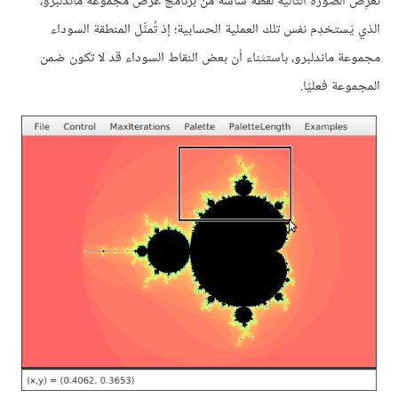
تَعرِض الصورة التالية لقطة شاشة من برنامج عرض مجموعة ماندلبرو،
الذي يَستخدِم نفس تلك العملية الحسابية؛ إذ تُمثِّل المنطقة السوداء
مجموعة ماندلبرو، باستثناء أن بعض النقاط السوداء قد لا تكون ضمن
المجموعة فعليًا.