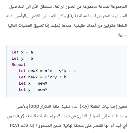
المجموعة لصناعة مجموعةٍ من الصور الرائعة. سننتقل الآن إلى التفاصيل
الحسابية: لنفترض لدينا نقطة (a,b)، وكان الإحداثي الأفقي والرأسي لتلك
النقطة مكونين من أعدادٍ حقيقية، عندها يُمكِننا إذًا تطبيق العمليات التالية
عليها:
Let
 x 
=
Let
 y 
=
Repeat
:
Let
 newX 
=
 x
*
x 
-
 y
*
y 
+
 a

Let
 newY 
=
2
*
x
*
y 
+
 b

Let
 x 
=
 newX

Let
 y 
=
 newY
تتغير إحداثيات النقطة (x,y) أثناء تنفيذ حلقة التكرار loop بالأعلى،
ويَنقلنا ذلك إلى السؤال التالي: هل تزداد قيم إحداثيات النقطة (x,y) دون
أي قيد أم أنها تقتصر على منطقة نهائية ضمن المستوى؟ إذا كانت (x,y)