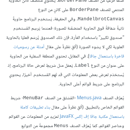
صنفًا فرعيًا من الصنف
. يحتوي منتصف كائن الحاوية
BorderPane
المنتمي للصنف
على كائنٍ من النوع
BorderPane
. وفي الحقيقة، يَستخدِم البرنامج حاويةً
MandelbrotCanvas
ثانيةً شفافةً فوق الحاوية المتضمِّنة للصورة؛ فعندما يَرسِم المُستخدِم
"صندوق تكبير" باستخدام الفأرة، فإن ذلك الصندوق يُرسَم فعليًا بالحاوية
العلوية لكي لا يشوه الصورة (ألقِ نظرةً على مقال
أمثلة عن رسوميات
فاخرة باستعمال جافا
). في المقابل، تحتوي المنطقة السفلية من الحاوية
على عنوان من النوع
، يَعمَل مثل شريطٍ لعرض حالة البرنامج، إذ
Label
يُستخدَم لعرض بعض المعلومات التي قد تَهِم المُستخدِم. أخيرًا، يحتوي
البرنامج على شريط قوائم أعلى الحاوية.
يُعرِّف الصنف
Menus.java
-المُشتَق من الصنف
- شريط
MenuBar
القوائم الخاص بالتطبيق. (ألقِ نظرةً على مقال
بناء تطبيقات كاملة
باستعمال مكتبة جافا إف إكس JavaFX
لمزيدٍ من المعلومات عن القوائم
وعناصر القوائم، كما يُعرِّف الصنف
مجموعةً من التوابع
Menus