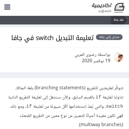
لغة جافا
تعليمة التبديل switch في جافا
مدخل إلى جافا
بواسطة رضوى العربي
19 نوفمبر 2020
تتوفَّر تَعْليمَتين للتَفْرِيع (branching statements) بلغة الجافا،
تناولنا تَعْليمَة
بالقسم السابق، والآن سننتقل إلى تَعْليمَة التَفْرِيع الثانية
if
، والتي يُعدّ اِستخدَامها أقل شيوعًا من تَعْليمَة
، ومع ذلك
if
switch
فهي تكون مفيدة أحيانًا للتعبير عن نوع معين من التَفْرِيع المُتعدِّد
(multiway branches).