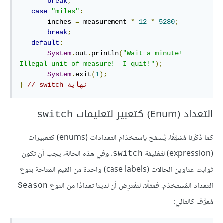
break
;
case
"miles"
:
       inches 
=
 measurement 
*
12
*
5280
;
break
;
default
:
System
.
out
.
println
(
"Wait a minute!  
Illegal unit of measure!  I quit!"
);
System
.
exit
(
1
);
// ‫نهاية switch
}
التعداد (Enum) كتعبير لتعليمات
switch
كما ذَكَرنا مُسْبَّقًا، يُسمَح باِستخدَام التعدادات (enums) كتعبيرات
(expression) لتَعْليمَة
. وفي هذه الحالة، يجب أن تكون
switch
ثوابت عناوين الحالات (case labels) واحدة من القيم المتاحة بنوع
التعداد المُستخدَم. فمثلًا، لنفْترِض أن لدينا تعدادًا من النوع
Season
مُعرَّف كالتالي: