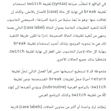
في الواقع، لا تَتطلَّب صياغة (syntax) تَعْليمَة
اِستخدَام
switch
تَعْليمَة
في نهاية كل حالة (case) كالمثال بالأعلى، ولكنك إن
break
تَغافلت عنها -وهو ما يُعدّ سليمًا من ناحية الصياغة-، فسيَمضِي الحاسوب
قُدُمًا لتَّنْفيذ التَعْليمَات الخاصة بعنوان الحالة (case label) التالي بعدما
ينتهي من تَّنْفيذ تَعْليمَات الحالة الصحيحة. نادرًا ما تكون طريقة التَّنْفيذ
تلك هي ما يَنتويه المبرمج، ولذلك اُعتيد اِستخدَام تَعْليمَة
break
بنهاية كل حالة؛ لإجبار الحاسوب على القفز إلى نهاية تَعْليمَة
،
switch
مُتَخطِّيًا بذلك جميع الحالات الآخرى.
ملحوظة قد لا تستطيع استيعابها حتى تَقرأ الفصل التالي: تَحلّ تَعْليمَة
أحيانًا مَحَلّ تَعْليمَات
-المُستخدَمة ضِمْن تَعْليمَة
break
return
- بالبرامج الفرعية (subroutine)، ويؤدي تَّنْفيذها إلى إنهاء
switch
كُلًا من تَعْليمَة
وكذلك البرنامج الفرعي.
switch
يُمكِنك تَرك واحدة أو أكثر من عناوين الحالات (case labels) فارغة