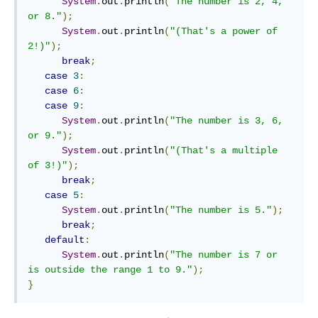
System
.
out
.
println
(
"The number is 2, 4, 
or 8."
);
System
.
out
.
println
(
"(That's a power of 
2!)"
);
break
;
case
3
:
case
6
:
case
9
:
System
.
out
.
println
(
"The number is 3, 6, 
or 9."
);
System
.
out
.
println
(
"(That's a multiple 
of 3!)"
);
break
;
case
5
:
System
.
out
.
println
(
"The number is 5."
);
break
;
default
:
System
.
out
.
println
(
"The number is 7 or 
is outside the range 1 to 9."
);
}