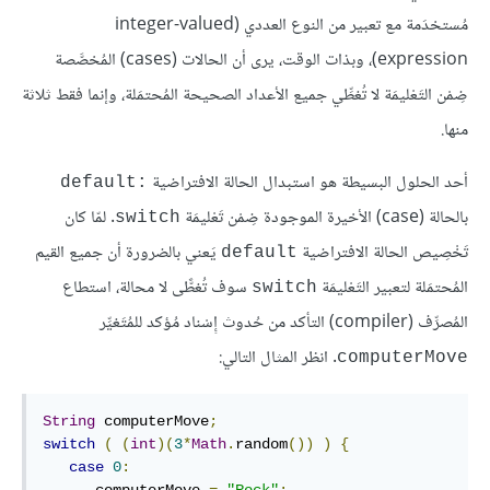
مُستخدَمة مع تعبير من النوع العددي (integer-valued
expression)، وبذات الوقت، يرى أن الحالات (cases) المُخصَّصة
ضِمْن التَعْليمَة لا تُغطِّي جميع الأعداد الصحيحة المُحتمَلة، وإنما فقط ثلاثة
منها.
أحد الحلول البسيطة هو استبدال الحالة الافتراضية
default:‎
بالحالة (case) الأخيرة الموجودة ضِمْن تَعْليمَة
. لمّا كان
switch
تَخْصِيص الحالة الافتراضية
يَعني بالضرورة أن جميع القيم
default
المُحتمَلة لتعبير التَعْليمَة
سوف تُغطََّى لا محالة، استطاع
switch
المُصرِّف (compiler) التأكد من حُدوث إِسْناد مُؤكد للمُتَغيِّر
. انظر المثال التالي:
computerMove
String
 computerMove
;
switch
(
(
int
)(
3
*
Math
.
random
())
)
{
case
0
:
      computerMove 
=
"Rock"
;