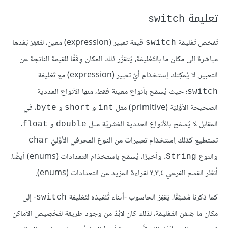
تعليمة
switch
تَفحْص تَعْليمَة
قيمة تعبير (expression) معين، لتَقفِز بَعْدها
switch
مباشرة إلى مكان ما بالتَعْليمَة، يَتقرَّر ذلك المكان وِفقًا للقيمة الناتجة عن
التعبير. لا يُمكِنك اِستخدَام أيّ تعبير (expression) مع تَعْليمَة
؛ حيث يُسمَح بأنواع معينة فقط، منها الأنواع العددية
switch
الصحيحة الأوَّليّة (primitive) مثل
و
و
، في
byte
short
int
المقابل لا يُسمَح بالأنواع العددية العَشريّة مثل
و
.
float
double
تستطيع كذلك اِستخدَام تعبيرات من النوع المحرفي الأوَّليّ
char
والنوع
. وأخيرًا، يُسمَح باِستخدَام التعدادات (enums) أيضًا.
String
اُنظر القسم الفرعي ٢.٣.٤ لقراءة المزيد عن التعدادات (enums).
كما ذكرنا مُسْبَّقًا، يَقفِز الحاسوب -أثناء تَّنْفيذه لتَعْليمَة
- إلى
switch
مكان ما ضِمْن التَعْليمَة، لذلك كان لابُدّ من وجود طريقة لتَخْصِيص الأماكن