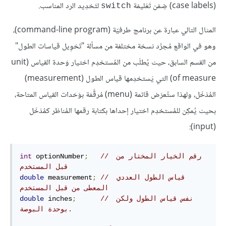
(case labels) ضِمْن تَعْليمَة
لتَحْدِيد الرد المناسب.
switch
المثال التالي عبارة عن برنامج طرفيّة (command-line program)،
وهو في الواقع مُجرَّد نسخة مختلفة من مسألة "تَحْوِيل قياسات الطول"
من القسم السابق، حيث يُطلَب من المُستخدِم اختيار وَحدة القياس (unit
of measure) التي يَستخدِمها قياس الطول (measurement)
المُدْخَل، ولهذا ستُعرَض قائمة (menu) مُرقَّمَة بوَحَدات القياس المتاحة،
بحيث يُمكِن للمُستخدِم اختيار إحداها بكتابة رقمها المُناظر كمُدْخَل
(input):
// رقم الخيار المختار من 
;
 optionNumber
int
قبل المستخدم
// قياس الطول العددي 
;
 measurement
double
المعطى من قبل المستخدم
// نفس قياس الطول ولكن 
;
 inches
double
بوحدة البوصة.