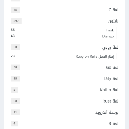
لغة C
45
بايثون
297
66
Flask
43
Django
لغة روبي
50
23
إطار العمل Ruby on Rails
لغة Go
58
لغة جافا
95
لغة Kotlin
5
لغة Rust
58
برمجة أندرويد
11
لغة R
6