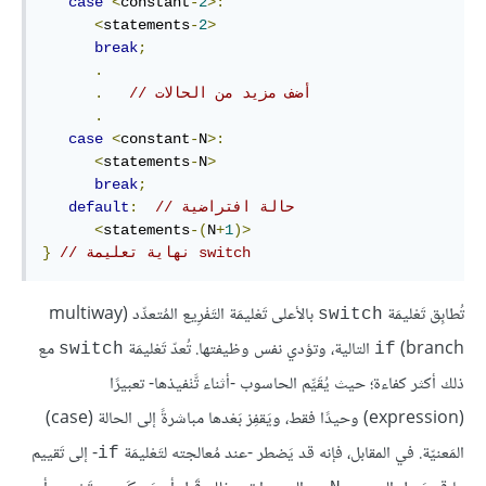
case
<
constant
-
2
>:
<
statements
-
2
>
break
;
.
// أضف مزيد من الحالات
.
.
case
<
constant
-
N
>:
<
statements
-
N
>
break
;
// حالة افتراضية
:
default
<
statements
-(
N
+
1
)>
// نهاية تعليمة switch
}
تُطابِق تَعْليمَة
بالأعلى تَعْليمَة التَفْرِيع المُتعدِّد (multiway
switch
branch)‏
التالية، وتؤدي نفس وظيفتها. تُعدّ تَعْليمَة
مع
switch
if
ذلك أكثر كفاءة؛ حيث يُقَيِّم الحاسوب -أثناء تَّنْفيذها- تعبيرًا
(expression) وحيدًا فقط، ويَقفِز بَعْدها مباشرةً إلى الحالة (case)
المَعنيّة. في المقابل، فإنه قد يَضطر -عند مُعالجته لتَعْليمَة
- إلى تَقييم
if