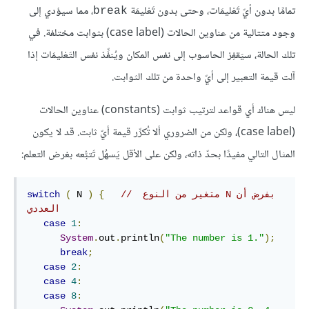
تمامًا بدون أيّ تَعْليمَات، وحتى بدون تَعْليمَة
، مما سيؤدي إلى
break
وجود متتالية من عناوين الحالات (case label) بثوابت مختلفة. في
تلك الحالة، سيَقفِز الحاسوب إلى نفس المكان ويُنفِّذ نفس التَعْليمَات إذا
آلت قيمة التعبير إلى أيّ واحدة من تلك الثوابت.
ليس هناك أي قواعد لترتيب ثوابت (constants) عناوين الحالات
(case label)، ولكن من الضروري ألا تُكرِّر قيمة أيّ ثابت. قد لا يكون
المثال التالي مفيدًا بحدّ ذاته، ولكن على الأقل يَسهُل تَتبُّعه بغرض التعلم:
// ‫بفرض أن N متغير من النوع 
{
)
 N 
(
switch
العددي
case
1
:
System
.
out
.
println
(
"The number is 1."
);
break
;
case
2
:
case
4
:
case
8
: