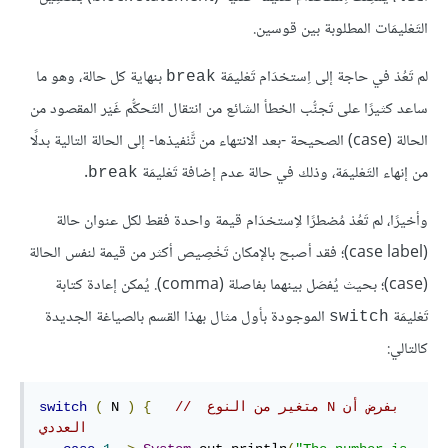
التَعْليمَات المطلوبة بين قوسين.
لم تَعُدْ في حاجة إلى اِستخدَام تَعْليمَة
بنهاية كل حالة، وهو ما
break
ساعد كثيرًا على تَجنُّب الخطأ الشائع من انتقال التَحكُّم غَيْر المقصود من
الحالة (case) الصحيحة -بعد الانتهاء من تَّنْفيذها- إلى الحالة التالية بدلًا
من إنهاء التَعْليمَة، وذلك في حالة عدم إضافة تَعْليمَة
.
break
وأخيرًا، لم تَعُدْ مُضطرًا لاِستخدَام قيمة واحدة فقط لكل عنوان حالة
(case label)؛ فقد أصبح بالإمكان تَخْصِيص أكثر من قيمة لنفس الحالة
(case)؛ بحيث يُفصَل بينهما بفاصلة (comma). يُمكن إعادة كتابة
تَعْليمَة
الموجودة بأول مثال بهذا القسم بالصياغة الجديدة
switch
كالتالي:
// ‫بفرض أن N متغير من النوع 
{
)
 N 
(
switch
العددي