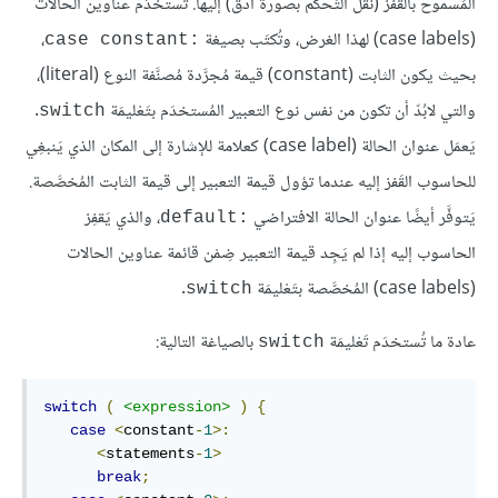
المَسموح بالقفز (نَقْل التَحكُّم بصورة أدق) إليها. تُستخدَم عناوين الحالات
(case labels) لهذا الغرض، وتُكتَب بصيغة
،
case constant:‎
بحيث يكون الثابت (constant) قيمة مُجرَّدة مُصنَّفة النوع (literal)،
والتي لابُدّ أن تكون من نفس نوع التعبير المُستخدَم بتَعْليمَة
.
switch
يَعمَل عنوان الحالة (case label) كعلامة للإشارة إلى المكان الذي يَنبغِي
للحاسوب القَفز إليه عندما تؤول قيمة التعبير إلى قيمة الثابت المُخصَّصة.
يَتوفَّر أيضًا عنوان الحالة الافتراضي
‎، والذي يَقفِز
default:
الحاسوب إليه إذا لم يَجِد قيمة التعبير ضِمْن قائمة عناوين الحالات
(case labels) المُخصَّصة بتَعْليمَة
.
switch
عادة ما تُستخدَم تَعْليمَة
بالصياغة التالية:
switch
switch
(
<expression>
)
{
case
<
constant
-
1
>:
<
statements
-
1
>
break
;