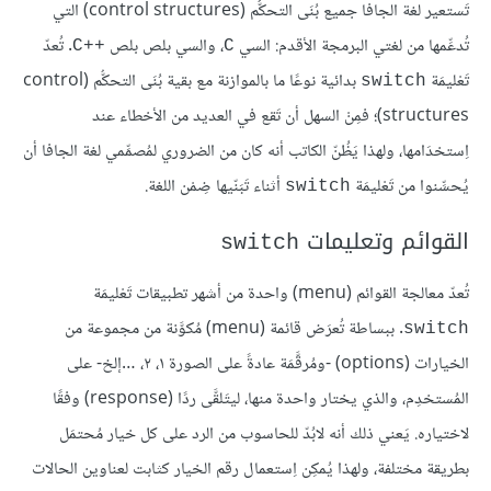
تَستعير لغة الجافا جميع بُنَى التحكُّم (control structures) التي
تُدعِّمها من لغتي البرمجة الأقدم: السي
، والسي بلص بلص
. تُعدّ
C++‎
C
تَعْليمَة
بدائية نوعًا ما بالموازنة مع بقية بُنَى التحكُّم (control
switch
structures)؛ فمِنْ السهل أن تَقع في العديد من الأخطاء عند
اِستخدَامها، ولهذا يَظُنّ الكاتب أنه كان من الضروري لمُصمِّمي لغة الجافا أن
يُحسِّنوا من تَعْليمَة
أثناء تَبَنّيها ضِمْن اللغة.
switch
القوائم وتعليمات
switch
تُعدّ معالجة القوائم (menu) واحدة من أشهر تطبيقات تَعْليمَة
. ببساطة تُعرَض قائمة (menu) مُكوَّنة من مجموعة من
switch
الخيارات (options) -ومُرقَّمَة عادةً على الصورة ١، ٢، …إلخ- على
المُستخدِم، والذي يختار واحدة منها، ليتَلقَّى ردًا (response) وفقًا
لاختياره. يَعني ذلك أنه لابُدّ للحاسوب من الرد على كل خيار مُحتمَل
بطريقة مختلفة، ولهذا يُمكِن اِستعمال رقم الخيار كثابت لعناوين الحالات