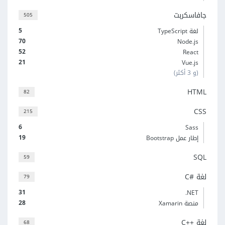
جافاسكربت
505
5
لغة TypeScript
70
Node.js
52
React
21
Vue.js
(و 3 أكثر)
HTML
82
CSS
215
6
Sass
19
إطار عمل Bootstrap
SQL
59
لغة C#‎
79
31
‎.NET
28
منصة Xamarin
لغة C++‎
68