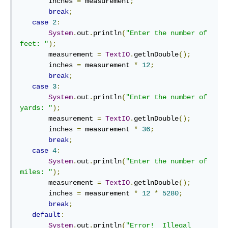
       inches 
=
 measurement
;
break
;
case
2
:
System
.
out
.
println
(
"Enter the number of 
feet: "
);
       measurement 
=
TextIO
.
getlnDouble
();
       inches 
=
 measurement 
*
12
;
break
;
case
3
:
System
.
out
.
println
(
"Enter the number of 
yards: "
);
       measurement 
=
TextIO
.
getlnDouble
();
       inches 
=
 measurement 
*
36
;
break
;
case
4
:
System
.
out
.
println
(
"Enter the number of 
miles: "
);
       measurement 
=
TextIO
.
getlnDouble
();
       inches 
=
 measurement 
*
12
*
5280
;
break
;
default
:
System
.
out
.
println
(
"Error!  Illegal 