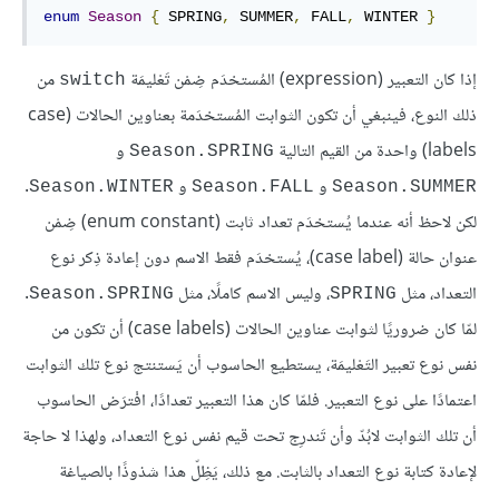
enum
Season
{
 SPRING
,
 SUMMER
,
 FALL
,
 WINTER 
}
إذا كان التعبير (expression) المُستخدَم ضِمْن تَعْليمَة
من
switch
ذلك النوع، فينبغي أن تكون الثوابت المُستخدَمة بعناوين الحالات (case
labels) واحدة من القيم التالية
و
Season.SPRING
و
و
.
Season.WINTER
Season.FALL
Season.SUMMER
لكن لاحظ أنه عندما يُستخدَم تعداد ثابت (enum constant) ضِمْن
عنوان حالة (case label)، يُستخدَم فقط الاسم دون إعادة ذِكر نوع
التعداد، مثل
، وليس الاسم كاملًا، مثل
.
Season.SPRING
SPRING
لمّا كان ضروريًا لثوابت عناوين الحالات (case labels) أن تكون من
نفس نوع تعبير التَعْليمَة، يستطيع الحاسوب أن يَستنتج نوع تلك الثوابت
اعتمادًا على نوع التعبير. فلمّا كان هذا التعبير تعدادًا، افْترَض الحاسوب
أن تلك الثوابت لابُدّ وأن تَندرِج تحت قيم نفس نوع التعداد، ولهذا لا حاجة
لإعادة كتابة نوع التعداد بالثابت. مع ذلك، يَظِلّ هذا شذوذًا بالصياغة