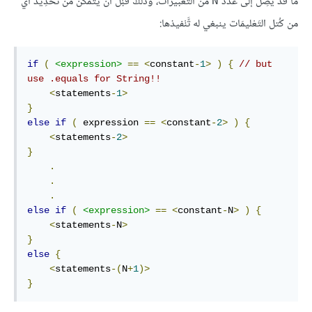
ما قد يَصِل إلى عدد
من التعبيرات، وذلك قَبْل أن يَتمكَن من تَحْدِيد أي
N
من كُتل التَعْليمَات ينبغي له تَّنْفيذها:
if
(
<expression>
==
<
constant
-
1
>
)
{
// but 
use .equals for String!!
<
statements
-
1
>
}
else
if
(
 expression 
==
<
constant
-
2
>
)
{
<
statements
-
2
>
}
.
.
.
else
if
(
<expression>
==
<
constant
-
N
>
)
{
<
statements
-
N
>
}
else
{
<
statements
-(
N
+
1
)>
}