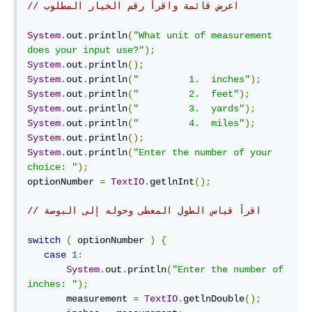
// اعرض قائمة واقرأ رقم الخيار المطلوب
System
.
out
.
println
(
"What unit of measurement 
does your input use?"
);
System
.
out
.
println
();
System
.
out
.
println
(
"         1.  inches"
);
System
.
out
.
println
(
"         2.  feet"
);
System
.
out
.
println
(
"         3.  yards"
);
System
.
out
.
println
(
"         4.  miles"
);
System
.
out
.
println
();
System
.
out
.
println
(
"Enter the number of your 
choice: "
);
optionNumber 
=
TextIO
.
getlnInt
();
// اقرأ قياس الطول المعطى وحوله إلى البوصة
switch
(
 optionNumber 
)
{
case
1
:
System
.
out
.
println
(
"Enter the number of 
inches: "
);
       measurement 
=
TextIO
.
getlnDouble
();