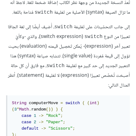
تُعدّ النسخة الجديدة من وجهة نظر الكاتب إضافة ضخمة للغة. لاحِظ أنه
ما تزال الصيغة (syntax) الأصلية من تَعْليمَة
مُتاحة باللغة.
switch
إلى جانب التحسِّينات على تَعْليمَة
، أُضيف أيضًا إلى لغة الجافا
switch
تعبيرًا من النوع
(‏switch expression)، والذي -وكأيّ
switch
تعبير آخر (expression)- يُمكن تَحْصِيل قيمته (evaluation) بحيث
تؤول إلى قيمة مُفردة (single value). تتشابه صياغة (syntax) هذا
التعبير الجديد إلى حد كبير مع تَعْليمَة
، مع فارق أن كل حالة
switch
أَصبحَت تُخصِّص تعبيرًا (expression) لا تَعْليمَة (statement). اُنظر
المثال التالي:
String
 computerMove 
=
switch
(
(
int
)
(
3
*
Math
.
random
())
)
{
case
1
->
"Rock"
;
case
2
->
"Paper"
;
default
->
"Scissors"
;
};