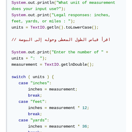
System
.
out
.
println
(
"What unit of measurement 
does your input use?"
);
System
.
out
.
print
(
"Legal responses: inches, 
feet, yards, or miles : "
);
units 
=
TextIO
.
getln
().
toLowerCase
();
// اقرأ قياس الطول المعطى وحوله إلى البوصة
System
.
out
.
print
(
"Enter the number of "
+
units 
+
":  "
);
measurement 
=
TextIO
.
getlnDouble
();
switch
(
 units 
)
{
case
"inches"
:
       inches 
=
 measurement
;
break
;
case
"feet"
:
       inches 
=
 measurement 
*
12
;
break
;
case
"yards"
:
       inches 
=
 measurement 
*
36
;