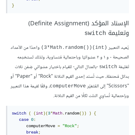
}
الإسناد المؤكد (Definite Assignment)
وتعليمة
switch
يُعيد التعبير
واحدًا من الأعداد
(int)(3*Math.random()‎)
الصحيحة ٠ و ١ و ٢ عشوائيًا وباحتمالية مُتساوية، ولذلك تَستخدِمه
تَعْليمَة
-بالمثال التالي- للقيام باختيار عشوائي ضِمْن ثلاث
switch
بدائل مُحتمَلة، حيث تُسنَد إحدى القيم الثلاثة "Rock" أو "Paper" أو
"Scissors" إلى المُتَغيِّر
، وفقًا لقيمة هذا التعبير
computerMove
وبإحتمالية تُساوِي الثلث لكلًا من القيم الثلاثة.
switch
(
(
int
)(
3
*
Math
.
random
())
)
{
case
0
:
      computerMove 
=
"Rock"
;
break
;