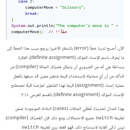
case
2
:
      computerMove 
=
"Scissors"
;
break
;
}
System
.
out
.
println
(
"The computer's move is "
+
// خطأ‫!!
);
computerMove
الآن، أَصبح لدينا خطأ (error) بالسَطْر الأخير! يَرجِع سبب هذا الخطأ إلى
ما يُعرَف باسم الإِسْناد المؤكد (definite assignment)، الفكرة
ببساطة هي أنه من الضروري أن يَتمكَن مُصرِّف الجافا (compiler) من
التأكد من أن أيّ محاولة لاِستخدَام قيمة مُتَغيِّر معين قد سَبَقها بالفعل
عملية إِسْناد (assignment) قيمة لهذا المُتَغيِّر. تَعرَّضنا قبلًا لمصطلح
الإِسْناد المؤكد (definite assignment) بالقسم الفرعي ٣.١.٤.
بهذا المثال تَحْدِيدًا، تُغطِّي الحالات (cases) الثلاثة الموجودة ضِمْن
تَعْليمَة
جميع الاحتمالات، ومع ذلك فإن المُصرِّف (compiler)
switch
ليس ذكي كفاية لاستنتاج ذلك، فهو فقط يرى تَعْليمَة
switch