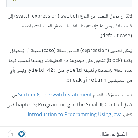
لابُدّ أن يؤول التعبير من النوع
(‏switch expression) إلى
switch
قيمة دائمًا، ومِنْ ثَمَّ فإنه تقريبًا دائمًا ما يَتضمَّن الحالة الافتراضية
(default case).
يُمكِن للتعبير (expression) الخاص بحالة (case) معينة أن يُستبدَل
بكتلة (block) تَشتمِل على مجموعة من التَعْليمَات، وعِندها تُحسَب قيمة
هذه الحالة باِستخدَام تَعْليمَة
، مثل
، وليس بأي
yield 42;‎
yield
من التَعْليمَتين
أو
.
break
return
ترجمة -بتصرّف- للقسم
Section 6: The switch Statement
من
فصل Chapter 3: Programming in the Small II: Control من
كتاب
Introduction to Programming Using Java
.
التبليغ عن مقال
1