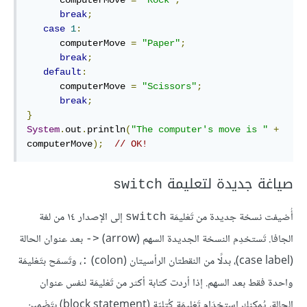
break
;
case
1
:
      computerMove 
=
"Paper"
;
break
;
default
:
      computerMove 
=
"Scissors"
;
break
;
}
System
.
out
.
println
(
"The computer's move is "
+
computerMove
);
// OK!
صياغة جديدة لتعليمة
switch
أُضيفت نسخة جديدة من تَعْليمَة
إلى الإصدار ١٤ من لغة
switch
الجافا. تَستخدِم النسخة الجديدة السهم (arrow)‫
‎‎‏ بعد عنوان الحالة
‎->‎‎
(case label)، بدلًا من النقطتان الرأسيتان (colon)
، وتَسمَح بتَعْليمَة
:
واحدة فقط بعد السهم. إذا أردت كتابة أكثر من تَعْليمَة لنفس عنوان
الحالة، يُمكِنك اِستخدَام تَعْليمَة كُتليّة (block statement) بتَضْمِين