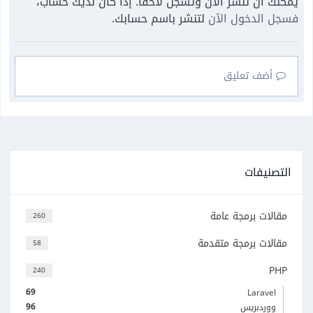
يمكنك أن تنشر الآن وتسجل لاحقًا. إذا كان لديك حساب،
فسجل الدخول الآن
لتنشر باسم حسابك.
أضف تعليق
التصنيفات
مقالات برمجة عامة
260
مقالات برمجة متقدمة
58
PHP
240
69
Laravel
96
ووردبريس