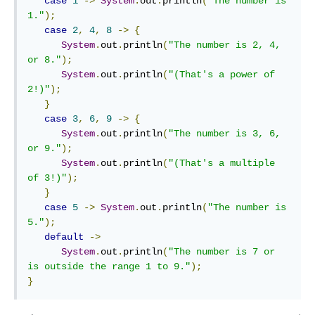
case
1
->
System
.
out
.
println
(
"The number is 
1."
);
case
2
,
4
,
8
->
{
System
.
out
.
println
(
"The number is 2, 4, 
or 8."
);
System
.
out
.
println
(
"(That's a power of 
2!)"
);
}
case
3
,
6
,
9
->
{
System
.
out
.
println
(
"The number is 3, 6, 
or 9."
);
System
.
out
.
println
(
"(That's a multiple 
of 3!)"
);
}
case
5
->
System
.
out
.
println
(
"The number is 
5."
);
default
->
System
.
out
.
println
(
"The number is 7 or 
is outside the range 1 to 9."
);
}