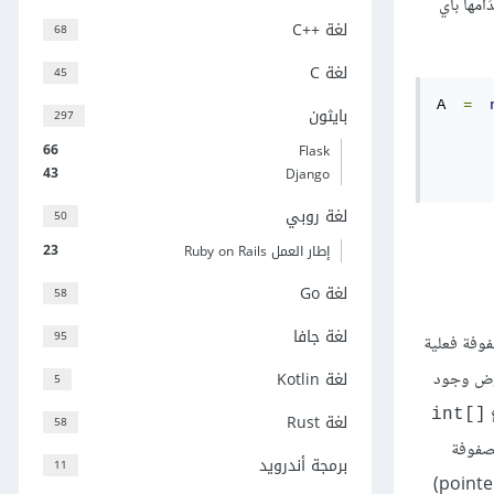
لبعد لها نفس قواعد الصيغة (syntax)، ويُمكِن اِستخدَامها بأي
لغة C++‎
68
لغة C
45
A  
=
بايثون
297
66
Flask
43
Django
لغة روبي
50
23
إطار العمل Ruby on Rails
لغة Go
58
لغة جافا
95
ة فعلية. تَحتلّ العناصر بمصفوفة فعلية
لغة Kotlin
اع المصفوفة ذلك: بِفرض وجود
5
ع
int[]‎
لغة Rust
58
صفوفة
برمجة أندرويد
11
بدوره قادرًا على حَمْل مؤشر (pointer)