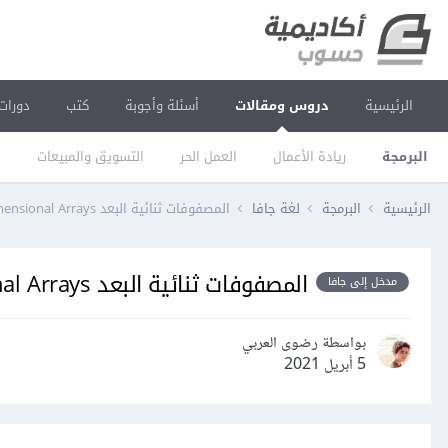
الرئيسية
دروس ومقالات
أسئلة وأجوبة
كتب
دورات
البرمجة
ريادة الأعمال
العمل الحر
التسويق والمبيعات
ا
الرئيسية
البرمجة
لغة جافا
المصفوفات ثنائية البعد Two-dimensional Arrays في جافا
المصفوفات ثنائية البعد Two-dimensional Arrays في جافا
مدخل إلى جافا
بواسطة رضوى العربي
5 أبريل 2021