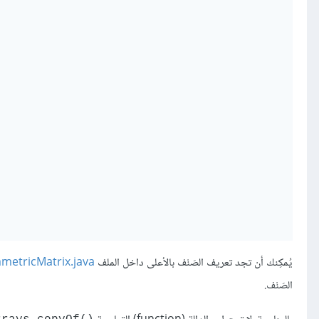
يُمكِنك أن تجد تعريف الصَنْف بالأعلى داخل الملف
metricMatrix.java
الصَنْف.