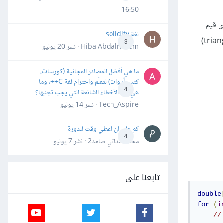
16:50
لغة solidity
أي يُمكِننا أن نُخزِّن البيانات بمصفوفة مُثلثة (triangular array)
3
Hiba Abdalrheem · نشر
20 يوليو
ما هي أفضل المصادر المجانية (كورسات،
كتب، أدوات) لتعلّم واحترام لغة C++، وما
4
هي أهم الأخطاء الشائعة التي يجب تجنبها؟
Tech_Aspire · نشر
14 يوليو
كم علي ان اعطي وقت للدورة
4
محمد سداتي صامد2 · نشر
7 يوليو
تابعنا على
double
for
(
i