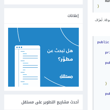
    ma
}
إعلانات
فة. تُعرِّف
public
pr
pu
      
      
}
pu
أحدث مشاريع التطوير على مستقل