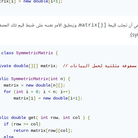
trix
[
i
]
=
new
double
[
i
+
1
];
بغي أن نَجلب قيمة
، ويَنطبِق الأمر نفسه على ضَبْط قيم تلك المصفو
matrix[j]‎
class
SymmetricMatrix
{
// مصفوفة مثلثية لحمل البيانات
;
 matrix
[][]
double
ivate
blic
SymmetricMatrix
(
int
 n
)
{
  matrix 
=
new
double
[
n
][];
for
(
int
 i 
=
0
;
 i 
<
 n
;
 i
++)
      matrix
[
i
]
=
new
double
[
i
+
1
];
blic
double
 get
(
int
 row
,
int
 col 
)
{
if
(
row 
>=
 col
)
return
 matrix
[
row
][
col
];
else