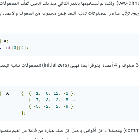
تَعرَّضنا بالقسم الفرعي 3.8.5 للمصفوفات ثنائية البعد (two-dimensional arrays)، ولكننا لم نَستخدِمها بالقدر الكافي منذ ذلك الحين. تَملُك
عة. تُرتَّب عناصر المصفوفات ثنائية البعد ضِمْن مجموعة من الصفوف والأعمدة 
]
 A
;
w
int
[
3
][
4
];
تُنشِئ تلك التَعليمَة مصفوفة ثنائية البعد مُكوَّنة من 12 عنصر مُرتَّبين ضِمْن 3 صفوف و 4 أعمدة. يَتَوفَّر أيضًا مُهيِئ (nitializers
]
  A  
=
{
{
1
,
0
,
12
,
-
1
},
{
7
,
-
3
,
2
,
5
},
{
-
5
,
-
2
,
2
,
-
9
}
};
يَتَكوَّن مُهيِئ المصفوفات ثنائية البعد من عدة صفوف مفصولة بفواصل (comma) ومُضمَّنة داخل أقواس. بالمثل، كل صف عبارة عن قائمة من ال