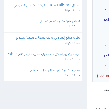
مستقل Fullstack مع Ui/ux وSeo لإعادة بناء موقعي
}
منذ 33 دقيقة
pu
إعداد وثائق مشروع تطوير تطبيق
منذ 35 دقيقة
      
تطوير موقع إلكتروني وربطه بمنصة مخصصة للتسويق 
      
والإرسال عبر البريد الإلكتروني
منذ 44 دقيقة
}
دراسة وتجهيز إطلاق منصة موارد بشرية ذكية بنظام White 
pu
Label وإعادة البيع
منذ 10 ساعة
}
مطور شات بوت لمواقع التواصل الإجتماعي
منذ 11 ساعة
}
// e
تبار