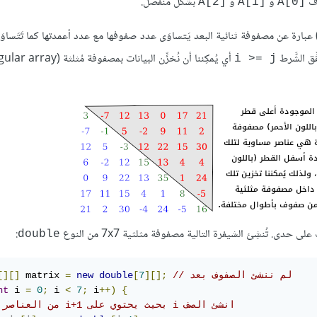
و
و
بشكل منفصل.
A[2]‎
A[1]‎
A[0]‎
ِق الشَّرط
i >= j
:
double
// لم ننشئ الصفوف بعد
][];
7
[
double
new
=
 matrix 
[][]
nt
 i 
=
0
;
 i 
<
7
;
 i
++)
{
// ‫انشئ الصف i بحيث يحتوي على i+1 من العناصر