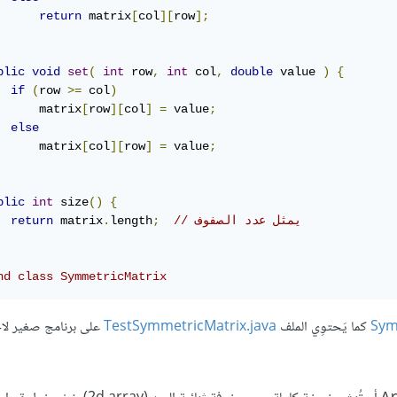
return
 matrix
[
col
][
row
];
blic
void
set
(
int
 row
,
int
 col
,
double
 value 
)
{
if
(
row 
>=
 col
)
      matrix
[
row
][
col
]
=
 value
;
else
      matrix
[
col
][
row
]
=
 value
;
blic
int
 size
()
{
// يمثل عدد الصفوف
;
length
.
 matrix
return
nd class SymmetricMatrix
Sym
كما يَحتوِي الملف
TestSymmetricMatrix.java
على برنامج صغير لاخ