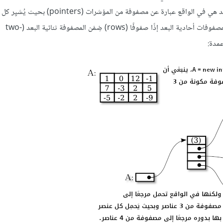
. يُمكِننا إذًا أن نقول أن أي مصفوفة ثنائية البعد هي في الواقع عبارة عن مصفوفة 
بدوره إلى مصفوفة أحادية البعد (one-dimensional array). تُمثِل المصفوفات أحادية البعد إذًا صفوفًا (rows) ضِمْن المصفوفة ثنائية البعد (two-