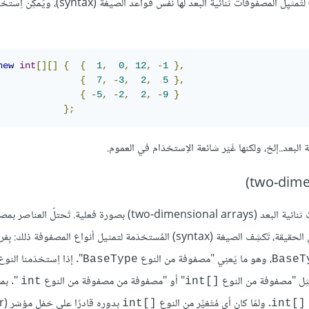
ومُضمَّنة داخل أقواس. إلى جانب ذلك، تَتَوفَّر قيم مُصنَّفة النوع (literals) لتَمثيِل المصفوفات ثنائية ا
new
int
[][]
{
{
1
,
0
,
12
,
-
1
},
{
7
,
-
3
,
2
,
5
},
{
-
5
,
-
2
,
2
,
-
9
}
};
لبعد..إلخ، ولكنها غَيْر شائعة الاِستخدَام في العموم.
قبل أن نتعمق أكثر من ذلك، هنالك مفاجأة صغيرة! لا تَملُك الجافا مصفوفات ثنائية البعد (two-dimensional arrays) بصور
ثنائية البُعد مَواضِعًا مُتصِلة من الذاكرة، ولكن هذا ليس صحيحًا بالجافا. في الحقيقة، تَكشِف الصيغة (syntax) المُستخدَمة لتمثيل أنو
، وهو ما يَعنِي "مصفوفة من النوع
". إذا اِستخدَمنا النو
BaseType
BaseT
ثِل "مصفوفة من النوع
" أو "مصفوفة من مصفوفة من النوع
". بم
int
int[]‎
. ولمّا كان أي مُتْغيِّر من النوع
int[]‎
int[]‎