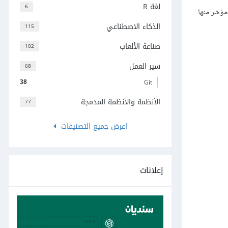
لغة R
6
من المؤشرات (pointers) بحيث يُشيِر كل مؤشر منها
الذكاء الاصطناعي
115
صناعة الألعاب
102
سير العمل
68
38
Git
الأنظمة والأنظمة المدمجة
77
اعرض جميع التصنيفات
إعلانات