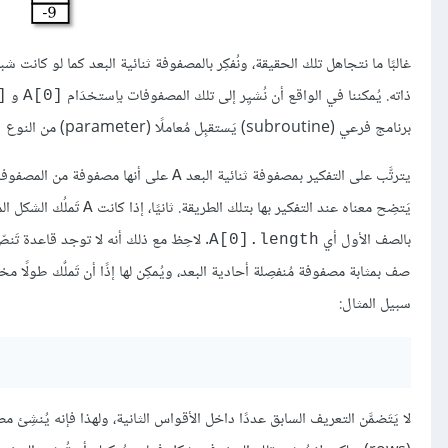
ذاته. يُمكننا في الواقع أن نُشيِر إلى تلك المصفوفات باِستخدَام
و
‎
A[0]‎
برنامج فرعي (subroutine) يَستقبِل مُعاملًا (parameter) من النوع
‎
يترتَّب على التفكير بمصفوفة ثنائية البعد
على أنها مصفوفة من المصفوفات 
A
يَتضِح معناه عند التفكير بها بتلك الطريقة. ثانيًا، إذا كانت
تَملُك الشكل ال
A
بالصف الأول أي
. لاحِظ مع ذلك أنه لا توجد قاعدة تَ
A[0].length
سبيل المثال: