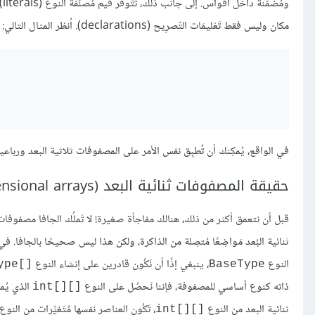
مكان وليس فقط تَعْليمَات التّصرِيح (declarations). اُنظر المثال التالي:
في الواقع، يُمكِنك أن تُطبِق نفس الأمر على المصفوفات ثلاثية البعد ورباعية ا
حقيقة المصفوفات ثنائية البعد (two-dimensional arrays)
النوع
، ينبغي إذًا أن نَكُون قادرين على إنشاء النوع
ype[]‎
BaseType
ذاته كنوع أساسي للمصفوفة، فإننا نَحصُل على النوع
الذي يُم
int[][]‎
ثنائية البعد من النوع
، تَكُون العناصر نفسها مُتْغيِّرات من النوع
int[][]‎