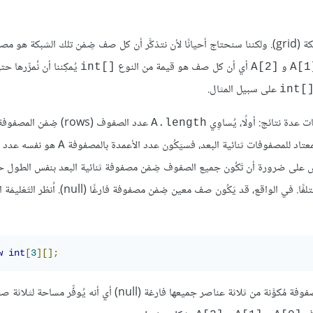
غالبًا ما نتجاهل تلك الحقيقة، ونُفكِر بالمصفوفة ثنائية البعد كما لو كانت شبكة (grid). ولكننا سنحتاج أحيانًا لأن نتذكَّر أن كل صف ضِمْن تلك ا
و
أي أن كل صف هو قيمة من النوع
يُمكِننا أن نُمرِّرها ح
int[]‎
A[2]‎
A[1]
على سبيل المثال.
int[]
عدة نتائج: أولًا، يُساوِي
عدد الصفوف (rows) ضِمْن ال
A.length
معتاد للمصفوفات ثنائية البعد، فسيَكُون عدد الأعمدة بالمصفوفة
هو نفسه عدد ا
A
نصّ على ضرورة أن تَكُون جميع الصفوف ضِمْن مصفوفة ثنائية البعد بنفس الطول ح
صف بمثابة مصفوفة مُنفصِلة أحادية البعد، ويُمكِن لها إذًا أن تَملٌك طولًا مختلفًا. في الواقع، قد يَكُون ص
w
int
[
3
][];
لا يَتَضمَّن التعريف السابق عددًا داخل الأقواس الثانية، ولهذا فإنه يُنشِئ مصفوفة مُكوَّنة من ثلاثة عناصر جميعها فارغة (null) أي أنه يُوف