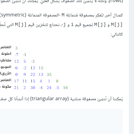
(rows)، ولكنه لا يُنشِئ تلك الصفوف بشكل فعليّ. يُمكِنك أن تُنشِئ الصفوف
كمثال آخر، لنُفكِر بمصفوفة مُتماثِلة
-المصفوفة المتماثلة (symmetric) عبارة عن مصفوفة ثنائية البعد يَتساوَى عدد صفوفها مع عدد أعمدتها كما تَتَساوَى قيم
M
و
لجميع قيم
و
-، نحتاج لتَخْزِين قيم
التي تُحقّ
M[j]‎
j
i
M[j]‎
M[j]‎
كالتالي:
يُمكِننا أن نُنشِئ مصفوفة مثلثية (triangular array) إذا أنشأنا كل صف على حدى. تُنشِئ الشيفرة التالية مصفوفة مثلثية 7x7 من النوع