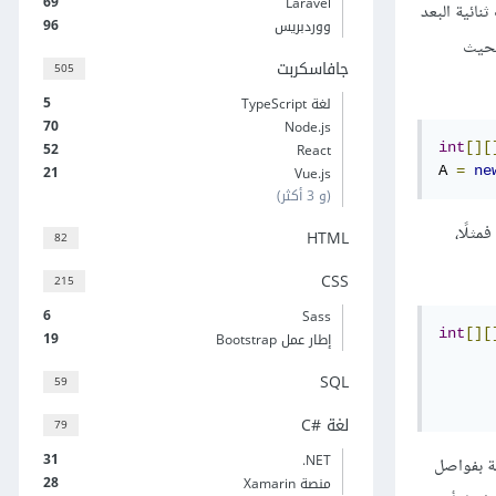
69
Laravel
 المصفوفات ثنائية البعد
96
ووردبريس
بحيث
جافاسكربت
505
5
لغة TypeScript
70
Node.js
52
int
[][
React
21
A 
=
ne
Vue.js
(و 3 أكثر)
i) للمصفوفات ثنائية البعد. فمثلًا،
HTML
82
CSS
215
6
Sass
int
[][
19
إطار عمل Bootstrap
SQL
59
لغة C#‎
79
31
‎.NET
قيم مفصولة بفواصل
28
منصة Xamarin