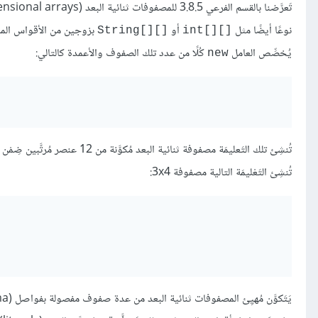
نوعًا أيضًا مثل
أو
بزوجين من الأقواس المرب
String[][]‎
int[][]‎
يُخصِّص العامل
كُلًا من عدد تلك الصفوف والأعمدة كالتالي:
new
تُنشِئ التَعْليمَة التالية مصفوفة 3x4: