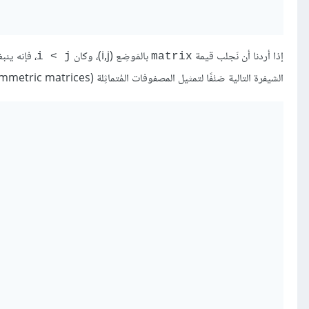
إذا أردنا أن نَجلب قيمة
بالمَوضِع (i,j)، وكان
، فإنه ين
i < j
matrix
الشيفرة التالية صَنْفًا لتمثيل المصفوفات المُتماثِلة (symmetric matrices):