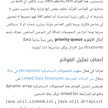
رئيسيتين، هما القوائم lists والأطقم sets؛ حيث تتكوَّن أي قائمةٍ من
متتاليةٍ من العناصر المُرتَّبة خطيًا، بمعنى أنها مُرتَبة وفقًا لترتيب معين لا
يُشترَط له أن يَكون ترتيبًا تصاعديًا؛ أما الطقم set فهو تجميعةٌ لا تحتوي
أي عناصرٍ مُكرَّرة، وربما تكون العناصر مُرتّبةً بترتيبٍ مُحدَّد أو لا. سنناقش
سريًعا نوعًا آخرًا من التجميعات إضافةً الى النوعين السابقين، يُعرَف باسم
أرتال الأولوية priority queue
؛ وهي بنيةٌ بيانيةٌ data
structures مثل الأرتال ولكن عناصرها ذات أولوية.
أصناف تمثيل القوائم
تعرّفنا في مقال
مفهوم المصفوفات الديناميكية (ArrayLists) في جافا
ومقال
بنى البيانات المترابطة Linked Data Structures
على
طريقتين لتمثيل القوائم، هما المصفوفات الديناميكية dynamic array
والقوائم المترابطة linked list. تُوفِّر جافا الصنفين
و
java.util.LinkedList
java.util.ArrayList