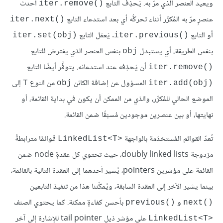
ويعيد العنصر الذي مرّ به. يَحذِف التابع
أحدث
iter.remove()‎
عنصرٍ مرّ به المُكرِّر أثناء تحركُّه أي بعد استدعاء التابع
iter.next()‎
أو التابع
. يَعمَل التابع
iter.set(obj)‎
iter.previous()‎
بنفس الطريقة، أي يستبدل
بنفس العنصر الذي يفترض للتابع
obj
أن يَحذِفه عند استدعائه. يتوفَّر أيضًا التابع
iter.remove()‎
المسؤول عن إضافة الكائن
من النوع
إلى
T
obj
iter.add(obj)‎
الموضع الحالي للمُكرِّر، والذي من الممكن أن يكون في بداية القائمة، أو
نهايتها، أو بين عنصرين موجودين مُسبَقًا ضمن القائمة.
تُعدّ القوائم المُستخدَمة بالواجهة
قوائمًا مترابطةً
LinkedList<T>‎
مزدوجة doubly linked lists، حيث تحتوي كل عقدةٍ node ضمن
القائمة على مؤشرين pointers، يُشير أحدهما إلى العقدة التالية بالقائمة،
بينما يشير الآخر إلى العقدة السابقة، ويُمكِّننا هذا من تنفيذ التابعين
و
بأحسن كفاءةٍ ممكنة. كما يحتوي الصنف
previous()‎
next()‎
على مؤشر ذيل tail pointer للإشارة إلى آخر
LinkedList<T>‎