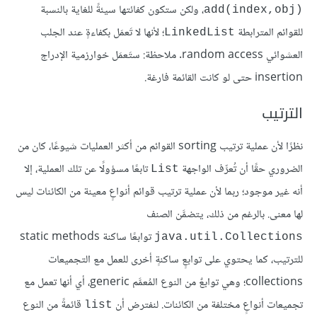
، ولكن ستكون كفائتها سيئةً للغاية بالنسبة
add(index,obj)‎
للقوائم المترابطة
؛ لأنها لا تَعمَل بكفاءةٍ عند الجلب
LinkedList
العشوائي random access. ملاحظة: ستَعمَل خوارزمية الإدراج
insertion حتى لو كانت القائمة فارغة.
الترتيب
نظرًا لأن عملية ترتيب sorting القوائم من أكثر العمليات شيوعًا، كان من
الضروري حقًا أن تُعرِّف الواجهة
تابعًا مسؤولًا عن تلك العملية، إلا
List
أنه غير موجود؛ ربما لأن عملية ترتيب قوائم أنواعٍ معينة من الكائنات ليس
لها معنى. بالرغم من ذلك، يتضمَّن الصنف
توابعًا ساكنة static methods
java.util.Collections
للترتيب، كما يحتوي على توابعٍ ساكنةٍ أخرى للعمل مع التجميعات
collections؛ وهي توابعٌ من النوع المُعمَّم generic، أي أنها تعمل مع
تجميعات أنواعٍ مختلفة من الكائنات. لنفترض أن
قائمةً من النوع
list