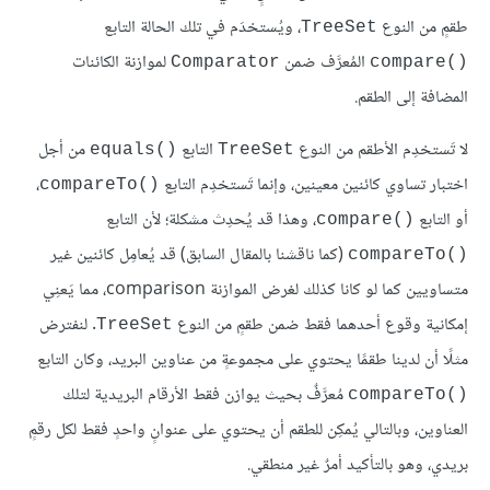
طقمٍ من النوع
، ويُستخدَم في تلك الحالة التابع
TreeSet
المُعرَّف ضمن
لموازنة الكائنات
Comparator
compare()‎
المضافة إلى الطقم.
لا تَستخدِم الأطقم من النوع
التابع
من أجل
equals()‎
TreeSet
اختبار تساوي كائنين معينين، وإنما تَستخدِم التابع
،
compareTo()‎
أو التابع
، وهذا قد يُحدِث مشكلة؛ لأن التابع
compare()‎
(كما ناقشنا بالمقال السابق) قد يُعامِل كائنين غير
compareTo()‎
متساويين كما لو كانا كذلك لغرض الموازنة comparison، مما يَعنِي
إمكانية وقوع أحدهما فقط ضمن طقمٍ من النوع
. لنفترض
TreeSet
مثلًا أن لدينا طقمًا يحتوي على مجموعةٍ من عناوين البريد، وكان التابع
مُعرَّفٌ بحيث يوازن فقط الأرقام البريدية لتلك
compareTo()‎
العناوين، وبالتالي يُمكِن للطقم أن يحتوي على عنوانٍ واحدٍ فقط لكل رقمٍ
بريدي، وهو بالتأكيد أمرٌ غير منطقي.