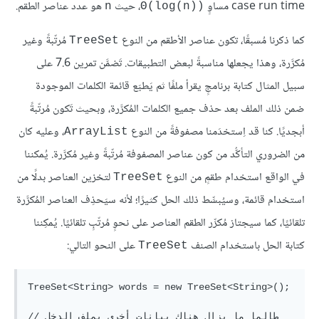
case run time مساوٍ
، حيث
هو عدد عناصر الطقم.
n
Θ(log(n))‎
كما ذكرنا مُسبقًا، تكون عناصر الأطقم من النوع
مُرتّبةً وغير
TreeSet
مُكرَّرة، وهذا يجعلها مناسبةً لبعض التطبيقات. تَضمَّن تمرين 7.6 على
سبيل المثال كتابة برنامجٍ يقرأ ملفًا ثم يَطبَع قائمة الكلمات الموجودة
ضمن ذلك الملف بعد حذف جميع الكلمات المُكرَّرة، وبحيث تَكون مُرتّبةً
أبجديًا. كنا قد اِستخدَمنا مصفوفةً من النوع
، وعليه كان
ArrayList
من الضروري التأكُّد من كون عناصر المصفوفة مُرتّبةً وغير مُكرَّرة. يُمكننا
في الواقع استخدام طقمٍ من النوع
لتخزين العناصر بدلًا من
TreeSet
استخدام قائمة، وسيُبسِّط ذلك الحل كثيرًا؛ لأنه سيَحذِف العناصر المُكرَّرة
تلقائيًا، كما سيجتاز مُكرِّر الطقم العناصر على نحوٍ مُرتّبٍ تلقائيًا. يُمكِننا
كتابة الحل باستخدام الصنف
على النحو التالي:
TreeSet
TreeSet<String> words = new TreeSet<String>();

// طالما ما يزال هناك بيانات أخرى بملف الدخل
