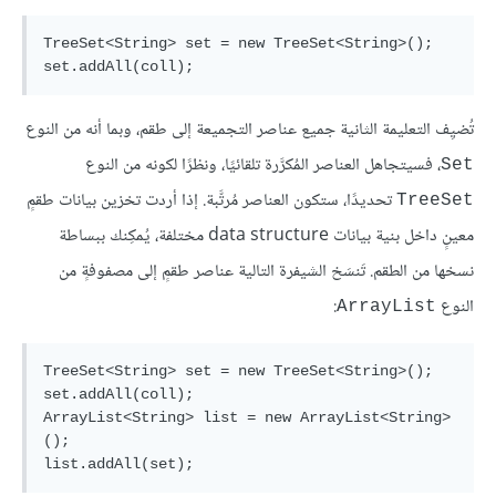
TreeSet<String> set = new TreeSet<String>();

تُضيِف التعليمة الثانية جميع عناصر التجميعة إلى طقم، وبما أنه من النوع
، فسيتجاهل العناصر المُكرَّرة تلقائيًا، ونظرًا لكونه من النوع
Set
تحديدًا، ستكون العناصر مُرتَّبة. إذا أردت تخزين بيانات طقمٍ
TreeSet
معينٍ داخل بنية بيانات data structure مختلفة، يُمكِنك ببساطة
نسخها من الطقم. تَنسَخ الشيفرة التالية عناصر طقمٍ إلى مصفوفةٍ من
النوع
:
ArrayList
TreeSet<String> set = new TreeSet<String>();

set.addAll(coll);

ArrayList<String> list = new ArrayList<String>
();
