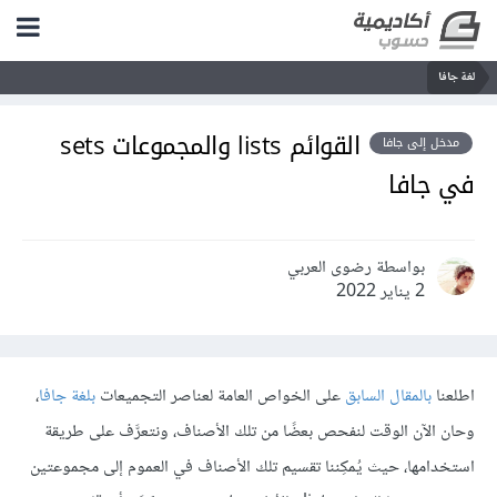
لغة جافا
القوائم lists والمجموعات sets
مدخل إلى جافا
في جافا
بواسطة رضوى العربي
2 يناير 2022
اطلعنا
بالمقال السابق
على الخواص العامة لعناصر التجميعات
بلغة جافا
،
وحان الآن الوقت لنفحص بعضًا من تلك الأصناف، ونتعرَّف على طريقة
استخدامها، حيث يُمكِننا تقسيم تلك الأصناف في العموم إلى مجموعتين