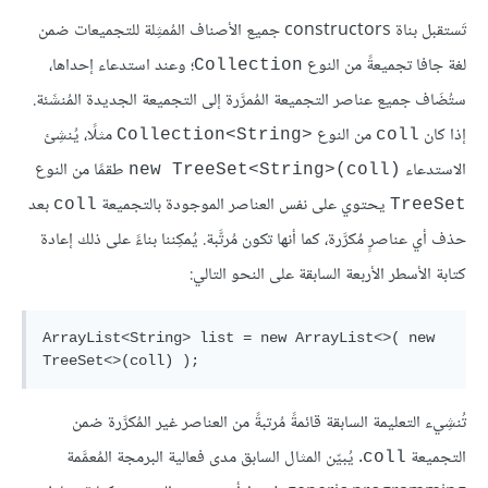
تَستقبل بناة constructors جميع الأصناف المُمثِلة للتجميعات ضمن
لغة جافا تجميعةً من النوع
؛ وعند استدعاء إحداها،
Collection
ستُضَاف جميع عناصر التجميعة المُمرَّرة إلى التجميعة الجديدة المُنشَئة.
إذا كان
من النوع
مثلًا، يُنشِئ
Collection<String>‎
coll
الاستدعاء
طقمًا من النوع
new TreeSet<String>(coll)‎
يحتوي على نفس العناصر الموجودة بالتجميعة
بعد
coll
TreeSet
حذف أي عناصرٍ مُكرَّرة، كما أنها تكون مُرتَّبة. يُمكِننا بناءً على ذلك إعادة
كتابة الأسطر الأربعة السابقة على النحو التالي:
ArrayList<String> list = new ArrayList<>( new 
تُنشِيء التعليمة السابقة قائمةً مُرتبةً من العناصر غير المُكرَّرة ضمن
التجميعة
. يُبيّن المثال السابق مدى فعالية البرمجة المُعمَّمة
coll