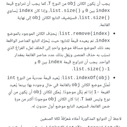
يجب أن يَكون الكائن
من النوع
، كما يجب أن تتراوح قيمة
T
obj
بين
و
، وإذا كان
يُساوي
index
list.size()‎
0
index
، فسيُضيِف التابع الكائن
إلى نهاية
obj
list.size()‎
القائمة.
: يَحذِف الكائن الموجود بالموضع
list.remove(index)‎
، ثم يعيده قيمةً للتابع؛ حيث يُحرِّك التابع العناصر الواقعة
index
بعد ذلك الموضع مسافة موضعٍ واحدٍ إلى الخلف لملء الفراغ الذي
تسبَّب به حذف العنصر، ويَقِل بذلك عدد عناصر القائمة بمقدار
الواحد. يجب أن تتراوح قيمة
بين
و
0
index
.
list.size()-1
: يُعيد قيمةً عدديةً من النوع
int
list.indexOf(obj)‎
تُمثِّل موضع الكائن
بالقائمة في حال وجوده بها؛ بينما يُعيد
obj
القيمة
إذا لم يَكُن موجودًا. يُمكِن للكائن
أن يَكون من أي
obj
-1
نوع وليس فقط
. إذا كان الكائن
موجودًا أكثر من مرةٍ
obj
T
ضمن القائمة، فسيُعيد التابع موضع أول حدوثٍ له.
لاحِظ أن التوابع المذكورة أعلاه مُعرَّفةٌ لكلا الصنفين