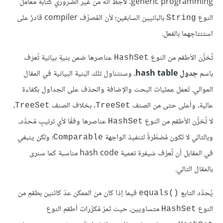
generic programming. لاحِظ أنه من غير الضروري كتابة معامل
النوع
بالبانيين السابقين؛ لأن المُصرِّف compiler قادرٌ على
String
استنتاجهما بالفعل.
تُخزِّن الأطقم من النوع
عناصرها ضمن بنيةٍ بيانية تُعرَف
HashSet
باسم
جدول hash table
، وسنتناول تلك البنية البيانية في المقال
الموالي. تَعمَل عمليات البحث والإضافة والحذف على الجداول بكفاءة
عالية، وأعلى حتى من الصنف
. بخلاف الصنف
،
TreeSet
TreeSet
لا تُخزِّن الأطقم من النوع
عناصرها وفقًا لأي ترتيبٍ مُحدَّد،
HashSet
وبالتالي لا تَكون مُضطّرةً لتنفيذ الواجهة
؛ ولكن ينبغي
Comparable
في المقابل أن تُعرِّف شيفرة تعمية hash code مناسبة كما سنرى
بالمقال التالي.
يُحدِّد التابع
فيما إذا كان من الممكن عدّ كائنين بطقمٍ من
equals()‎
النوع
متساويين، حيث تَمرّ مُكرِّرات أطقم النوع
HashSet