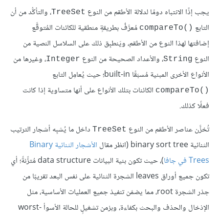
يجب إذًا الانتباه دومًا لدلالة الأطقم من النوع
، والتأكُّد من أن
TreeSet
التابع
مُعرَّفٌ بطريقةٍ منطقية للكائنات المُتوقَّع
compareTo()‎
إضافتها لهذا النوع من الأطقم، ويَنطبِق ذلك على السلاسل النصية من
النوع
، والأعداد الصحيحة من النوع
، وغيرها من
Integer
String
الأنواع الأخرى المبنية مُسبَقًا built-in؛ حيث يُعامِل التابع
الكائنات بتلك الأنواع على أنها متساوية إذا كانت
compareTo()‎
فعلًا كذلك.
تُخزَّن عناصر الأطقم من النوع
داخل ما يُشبِه أشجار الترتيب
TreeSet
الثنائية binary sort tree (انظر مقال
الأشجار الثنائية Binary
Trees في جافا
)، حيث تكون بنية البيانات data structure مُتزِّنةً؛ أي
تكون جميع أوراق leaves الشجرة الثنائية على نفس البعد تقريبًا من
جذر الشجرة root، مما يضمَن تنفيذ جميع العمليات الأساسية، مثل
الإدْخال والحذف والبحث بكفاءة، وبزمن تشغيلٍ للحالة الأسوأ worst-