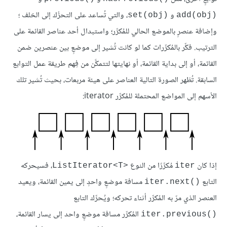
و
، والتي تُساعد على التحرُّك إلى الخلف ؛
set(obj)‎
add(obj)‎
وإضافة عنصرٍ بالموضع الحالي للمُكرِّر؛ واستبدال أحد عناصر القائمة على
الترتيب. فكِّر بالمُكرِّرات كما لو كانت تُشير إلى موضعٍ بين عنصرين ضمن
القائمة، أو إلى بداية القائمة، أو نهايتها لتتمكَّن من فِهم طريقة عمل التوابع
السابقة. تُظهر الصورة التالية العناصر على هيئة مربعات، بحيث تُشير تلك
الأسهم إلى المواضع المحتملة للمُكرِّر iterator:
إذا كان
مُكرِّرًا من النوع
، فسيحركه
ListIterator<T>‎
iter
التابع
مسافة موضعٍ واحدٍ إلى يمين القائمة، ويعيد
iter.next()‎
العنصر الذي مرّ به المُكرِّر أثناء تحركه؛ ويُحرِّك التابع
المُكرِّر مسافة موضعٍ واحد إلى يسار القائمة،
iter.previous()‎