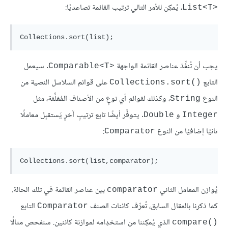
، يُمكِن للأمر التالي ترتيب القائمة تصاعديًا:
List<T>‎
يجب أن تُنفِّذ عناصر القائمة الواجهة
. سيعمل
Comparable<T>‎
التابع
على قوائم السلاسل النصية من
Collections.sort()‎
النوع
، وكذلك لقوائم أي نوعٍ من الأصناف المُغلِّفة، مثل
String
و
. يتوفَّر أيضًا تابع ترتيبٍ آخرٍ يَستقبِل معاملًا
Double
Integer
ثانيًا إضافيًا من النوع
:
Comparator
يُوازن المعامل الثاني
بين عناصر القائمة في تلك الحالة.
comparator
كما ذكرنا بالمقال السابق، تُعرِّف كائنات الصنف
التابع
Comparator
الذي يُمكِننا من استخدِامه لموازنة كائنين. سنفحص مثالًا
compare()‎