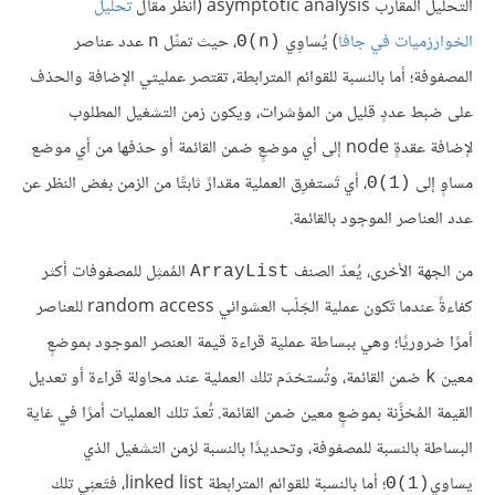
التحليل المقارب asymptotic analysis (انظر مقال
تحليل
الخوارزميات في جافا
) يُساوِي
، حيث تمثّل
عدد عناصر
n
Θ(n)‎
المصفوفة؛ أما بالنسبة للقوائم المترابطة، تقتصر عمليتي الإضافة والحذف
على ضبط عددٍ قليل من المؤشرات، ويكون زمن التشغيل المطلوب
لإضافة عقدةٍ node إلى أي موضعٍ ضمن القائمة أو حذفها من أي موضع
مساوٍ إلى
، أي تَستغرِق العملية مقدارً ثابتًا من الزمن بغض النظر عن
Θ(1)‎
عدد العناصر الموجود بالقائمة.
من الجهة الأخرى، يُعدّ الصنف
المُمثِل للمصفوفات أكثر
ArrayList
كفاءةً عندما تَكون عملية الجَلْب العشوائي random access للعناصر
أمرًا ضروريًا؛ وهي ببساطة عملية قراءة قيمة العنصر الموجود بموضعٍ
معين
ضمن القائمة، وتُستخدَم تلك العملية عند محاولة قراءة أو تعديل
k
القيمة المُخزَّنة بموضعٍ معين ضمن القائمة. تُعدّ تلك العمليات أمرًا في غاية
البساطة بالنسبة للمصفوفة، وتحديدًا بالنسبة لزمن التشغيل الذي
يساوي
؛ أما بالنسبة للقوائم المترابطة linked list، فتَعنِي تلك
Θ(1)‎