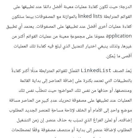
الدرجة؛ حيث تَكون كفاءة عمليات معينة أفضل دائمًا عند تطبيقها على
القوائم المترابطة linked lists بالموازنة مع المصفوفات؛ بينما ستَكون
كفاءة عمليات أخرى أفضل عند تطبيقها على المصفوفات. يعتمد أي تطبيق
application عمومًا على مجموعةٍ معينة من عمليات القوائم أكثر من
غيرها، ولذلك ينبغي اختيار التمثيل الذي تَبلغ فيه كفاءة تلك العمليات
أقصى ما يُمكِن.
يُعدّ الصنف
المُمثِّل للقوائم المترابطة مثلًا أكثر كفاءةً
LinkedList
بالتطبيقات التي تعتمد بكثرة على إضافة العناصر إلى بداية القائمة
ومنتصفها، أو حذفها من نفس تلك المواضع؛ حيث تتطلَّب نفس تلك
العمليات عند تطبيقها على مصفوفة تحريك عددٍ كبيرٍ من العناصر مسافة
موضعٍ واحدٍ إلى الأمام أو الخلف لإتاحة مساحةٍ للعنصر الجديد المطلوب
إضافته، أو لملئ الفراغ الذي تسبَّب به حذف عنصر. إن زمن التشغيل
المطلوب لإضافة عنصرٍ إلى بداية أو منتصف مصفوفة وفقًا لمصطلحات