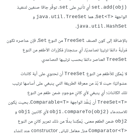
أي تأثيرٍ على
. توفِّر جافا صنفين لتنفيذ
set
set.add(obj)‎
الواجهة
، هما
و
java.util.TreeSet
Set<T>‎
.
java.util.HashSet
بالإضافة إلى كون الصنف
من النوع
، فإن عناصره تكون
Set
TreeSet
مُرتّبةً دائمًا ترتيبًا تصاعديًا، أي ستجتاز مُكرِّرات الأطقم من النوع
العناصر دائمًا بحسب ترتيبها التصاعدي.
TreeSet
لا يُمكِن للأطقم من النوع
أن تحتوي على أية كائنات
TreeSet
عشوائيًا؛ حيث لا بُدّ من معرفة الطريقة التي ينبغي على أساسها ترتيب
تلك الكائنات؛ أي ينبغي لأي كائنٍ موجودٍ ضمن طقم من النوع
أن يُنفِّذ الواجهة
، بحيث يَكون
Comparable<T>‎
TreeSet<T>‎
للاستدعاء
لأي كائنين
و
obj1
obj1.compareTo(obj2)‎
ضمن الطقم معنى. يُمكِننا بدلًا من ذلك تمرير كائنٍ من النوع
obj2
مثل معاملٍ للباني constructor عند إنشاء
Comparator<T>‎