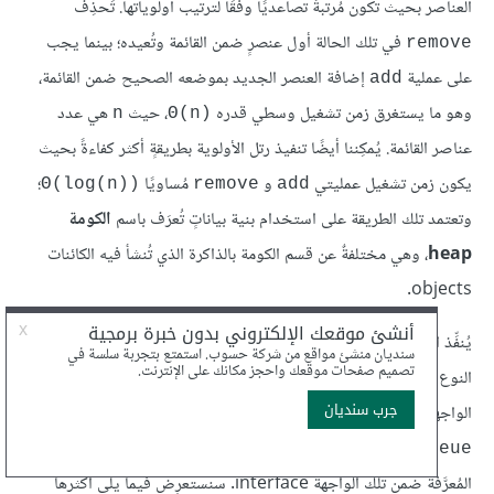
العناصر بحيث تكون مُرتبةً تصاعديًا وفقًا لترتيب أولوياتها. تَحذِف
في تلك الحالة أول عنصرٍ ضمن القائمة وتُعيده؛ بينما يجب
remove
على عملية
إضافة العنصر الجديد بموضعه الصحيح ضمن القائمة،
add
وهو ما يستغرق زمن تشغيل وسطي قدره
، حيث
هي عدد
n
Θ(n)‎
عناصر القائمة. يُمكِننا أيضًا تنفيذ رتل الأولوية بطريقةٍ أكثر كفاءةً بحيث
يكون زمن تشغيل عمليتي
و
مُساويًا
؛
Θ(log(n))‎
remove
add
وتعتمد تلك الطريقة على استخدام بنية بياناتٍ تُعرَف باسم
الكومة
heap
، وهي مختلفةٌ عن قسم الكومة بالذاكرة الذي تُنشأ فيه الكائنات
objects.
يُنفِّذ الصنف
ذو المعاملات غير مُحدَّدة
PriorityQueue<T>‎
النوع parameterized رتل أولوية للكائنات من النوع
، كما يُنفِّذ
T
الواجهة
. فإذا كان
رتل أولويةٍ من النوع
pq
Collection<T>‎
، فسيحتوي على جميع التوابع methods
PriorityQueue
المُعرَّفة ضمن تلك الواجهة interface. سنستعرِض فيما يلي أكثرها