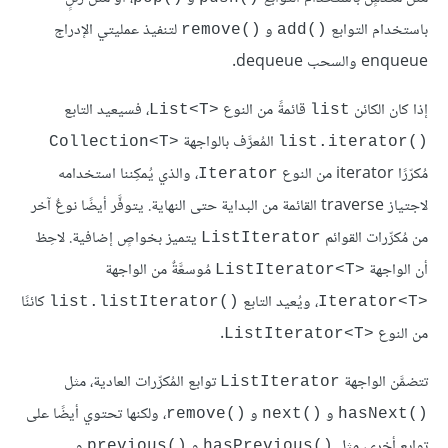
باستخدام التوابع
و
لتنفيذ عمليتي الإدراج
remove()‎
add()‎
enqueue والسحب dequeue.
إذا كان الكائن
قائمةً من النوع
، فسيعيد التابع
List<T>‎
list
المُعرَّف بالواجهة
Collection<T>‎
list.iterator()‎
مُكرّرًا iterator من النوع
، والذي يُمكِننا استخدامه
Iterator
لاجتياز traverse القائمة من البداية حتى النهاية. يتوفَّر أيضًا نوعٌ آخر
من مُكرِّرات القوائم
يتميز بخواصٍ إضافية. لاحِظ
ListIterator
أن الواجهة
مُوسعَّةٌ من الواجهة
ListIterator<T>‎
، ويُعيد التابع
كائنًا
list.listIterator()‎
Iterator<T>‎
من النوع
.
ListIterator<T>‎
تتضمَّن الواجهة
توابع المُكرِّرات العادية، مثل
ListIterator
و
و
، ولكنها تحتوي أيضًا على
remove()‎
next()‎
hasNext()‎
توابعٍ أخرى، مثل
و
و
previous()‎
hasPrevious()‎