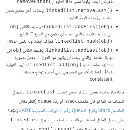
مُعرَّفان أيضًا، ولهما نفس دلالة التابع
.
removeFirst()‎
: يَحذِف آخر عنصرٍ ضمن
linkedlist.removeLast()‎
القائمة، ويُعيده قيمةً للتابع.
: يُضيف الكائن
obj
linkedlist.addFirst(obj)‎
إلى بداية القائمة، والذي يجب أن يكون من النوع
. التابع
T
مُعرَّفٌ أيضًا، وله نفس الدلالة.
linkedlist.push(obj)‎
: يُضيف الكائن
إلى
obj
linkedlist.addLast(obj)‎
نهاية القائمة، والذي يجب أن يكون من النوع
. يعمل بصورة
T
مشابهة تمامًا للتابع
؛ فهو بالنهاية
linkedlist.add(obj)‎
مُعرَّفٌ فقط للتأكد من الحصول على أسماء توابعٍ مُتسقّة
consistent.
ستلاحِظ وجود بعض التكرار ضمن الصنف
، لتسهيل
LinkedList
استخدامه كما لو كان مكدسًا stack، أو رتلًا queue (انظر مقال
المكدس Stack والرتل Queue وأنواع البيانات المجردة ADT
). يُمكِننا
على سبيل المثال استخدام قائمةٍ مترابطة من النوع
LinkedList
مثل مكدسٍ باستخدام التوابع
و
، أو مثل رتلٍ
pop()‎
push()‎