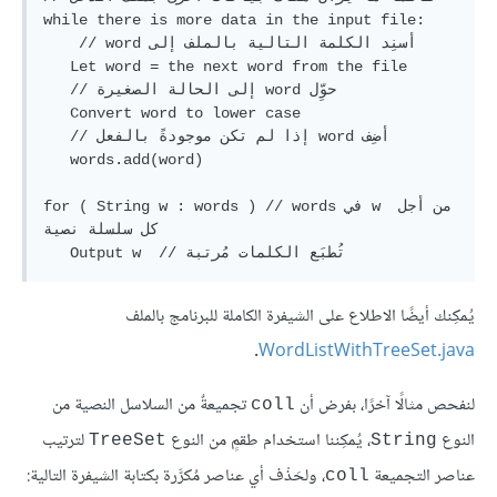
while there is more data in the input file:

    // ‫أسنِد الكلمة التالية بالملف إلى word

   Let word = the next word from the file

   // ‫حوِّل word إلى الحالة الصغيرة

   Convert word to lower case

   // ‫أضِف word إذا لم تكن موجودةً بالفعل

   words.add(word)   

for ( String w : words ) // words في w من أجل 
كل سلسلة نصية

يُمكِنك أيضًا الاطلاع على الشيفرة الكاملة للبرنامج بالملف
.
WordListWithTreeSet.java
لنفحص مثالًا آخرًا، بفرض أن
تجميعةٌ من السلاسل النصية من
coll
النوع
، يُمكِننا استخدام طقمٍ من النوع
لترتيب
TreeSet
String
عناصر التجميعة
، ولحَذْف أي عناصر مُكرَّرة بكتابة الشيفرة التالية:
coll