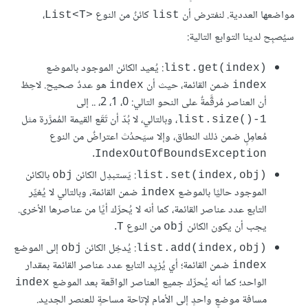
مواضعها العددية. لنفترض أن
كائنٌ من النوع
،
List<T>‎
list
سيُصبِح لدينا التوابع التالية:
: يُعيد الكائن الموجود بالموضع
list.get(index)‎
ضمن القائمة، حيث أن
هو عددٌ صحيح. لاحِظ
index
index
أن العناصر مُرقَّمةٌ على النحو التالي: 0، 1، 2، .. إلى
، وبالتالي، لا بُدّ أن تَقَع القيمة المُمرَّرة مثل
list.size()-1
مُعامِلٍ ضمن ذلك النطاق، وإلا سيَحدُث اعتراضٌ من النوع
.
IndexOutOfBoundsException
: يَستبدِل الكائن
بالكائن
obj
list.set(index,obj)‎
الموجود حاليًا بالموضع
ضمن القائمة، وبالتالي لا يُغيِّر
index
التابع عدد عناصر القائمة، كما أنه لا يُحرِّك أيًا من عناصرها الأخرى.
يجب أن يكون الكائن
من النوع
.
T
obj
: يُدخِل الكائن
إلى الموضع
obj
list.add(index,obj)‎
ضمن القائمة؛ أي يُزيِد التابع عدد عناصر القائمة بمقدار
index
الواحد؛ كما أنه يُحرِّك جميع العناصر الواقعة بعد الموضع
index
مسافة موضعٍ واحدٍ إلى الأمام لإتاحة مساحةٍ للعنصر الجديد.