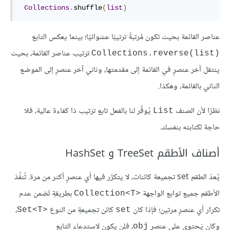
Collections
.
shuffle
(
list
)‎
عناصر القائمة بحيث تكون مُرتبةً ترتيبًا عشوائيًا؛ بينما يعكس التابع
ترتيب عناصر القائمة، بحيث
Collections.reverse(list)‎
ينتقل آخر عنصرٍ في القائمة إلى مقدمتها، وثاني آخر عنصرٍ إلى الموضع
الثاني بالقائمة، وهكذا.
نظرًا لأن الصنف
يُوفِّر لنا بالفعل تابع ترتيب ذا كفاءة عالية، فلا
List
حاجة لكتابته بنفسك.
أصناف الأطقم TreeSet و HashSet
يُعدّ الطقم set تجميعة كائنات، لا يتكرَّر فيها أي عنصرٍ أكثر من مرة. تُنفِّذ
الأطقم جميع توابع الواجهة
بطريقةٍ تَضمن عدم
Collection<T>‎
تكرار أي عنصرٍ مرتين؛ فإذا كان
كائن تجميعةٍ من النوع
،
Set<T>‎
set
وكان يَحتوي على عنصرٍ
، فلن يكون لاستدعاء التابع
obj