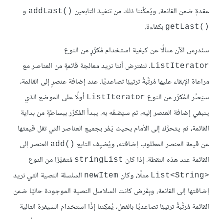
عقدةٍ ضمن القائمة، ويُمكِّننا ذلك من تنفيذ التابعين
و
addLast()‎
بكفاءة.
getLast()‎
سنَدرِس الآن مثالًا عن كيفية استخدام مُكرِّرٍ من النوع
. لنفترض أننا نريد معالجة قائمةٍ من العناصر مع
ListIterator
مراعاة الإبقاء عليها مُرتَّبةً ترتيبًا تصاعديًا. عند إضافة عنصرٍ إلى القائمة،
سيَعثُر المُكرِّر من النوع
أولًا على الموضع الذي
ListIterator
ينبغي إضافة العنصر إليه، ثم سيَضعُه به. يبدأ المُكرِّر ببساطةٍ من بداية
القائمة، ثم يتحرَّك إلى الأمام بحيث يَمُر بجميع العناصر التي تقل قيمتها
عن قيمة العنصر المطلوب إضافته، ويُضيِف التابع
العنصر إلى
add()‎
القائمة عند هذه النقطة. إذا كان
مُتغيِّرًا من النوع
stringList
مثلًا، وكان
السلسلة النصية التي نريد
newItem
List<String>‎
إضافتها إلى القائمة، وبِفَرض كانت السلاسل النصية الموجودة حاليًا ضمن
القائمة مُرتَّبةً ترتيبًا تصاعديًا بالفعل، يُمكِننا إذًا استخدام الشيفرة التالية