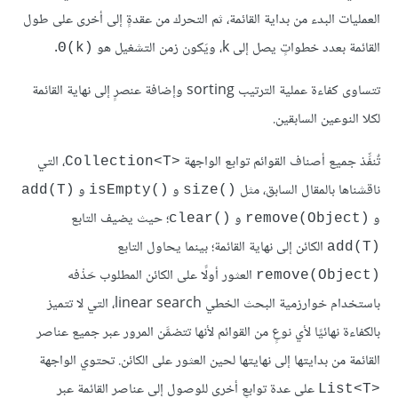
العمليات البدء من بداية القائمة، ثم التحرك من عقدةٍ إلى أخرى على طول
القائمة بعدد خطواتٍ يصل إلى k، ويَكون زمن التشغيل هو
.
Θ(k)‎
تتساوى كفاءة عملية الترتيب sorting وإضافة عنصرٍ إلى نهاية القائمة
لكلا النوعين السابقين.
تٌنفِّذ جميع أصناف القوائم توابع الواجهة
، التي
Collection<T>‎
ناقشناها بالمقال السابق، مثل
و
و
add(T)‎
isEmpty()‎
size()‎
و
و
؛ حيث يضيف التابع
clear()‎
remove(Object)‎
الكائن إلى نهاية القائمة؛ بينما يحاول التابع
add(T)‎
العثور أولًا على الكائن المطلوب حَذْفه
remove(Object)‎
باستخدام خوارزمية البحث الخطي linear search، التي لا تتميز
بالكفاءة نهائيًا لأي نوعٍ من القوائم لأنها تتضمَّن المرور عبر جميع عناصر
القائمة من بدايتها إلى نهايتها لحين العثور على الكائن. تحتوي الواجهة
على عدة توابعٍ أخرى للوصول إلى عناصر القائمة عبر
List<T>‎