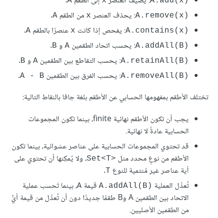
: يُضيف العنصر
إلى الطقم
.
A
x
A.add(x)‎
: يحذف العنصر
من الطقم
.
A
x
A.remove(x)‎
: يفحص إذا كانت
عنصرًا بالطقم
.
A
x
A.contains(x)‎
: يحسب اتحاد الطقمين
و
.
B
A
A.addAll(B)‎
: يحسب التقاطع بين الطقمين
و
.
B
A
A.retainAll(B)‎
: يحسب الفرق بين الطقمين
.
A - B
A.removeAll(B)‎
تختلف الأطقم بمفهومها الحسابي عن الأطقم بلغة جافا بالنقاط التالية:
يجب أن تكون الأطقم نهائية finite، بينما تكون المجموعات
الحسابية عادةً لا نهائية.
قد تحتوي المجموعات الحسابية على عناصر عشوائية، بينما تكون
الأطقم من نوعٍ محدد مثل
، ولا يُمكِنها أن تحتوي على
Set<T>‎
أية عناصر غير مُنتمية للنوع
.
T
تُعدِّل العملية
قيمة
، بينما تَحسب عملية
A
A.addAll(B)‎
الاتحاد بين الطقمين A وB طقمًا جديدًا دون أن تُعدِّل من قيمة أيٍّ
من الطقمين الأصليين.