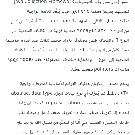
ضمن إطار عمل جافا للتجميعات Java Collection Framework
لتمثيلهما بصيغةٍ مُعمَّمة generic، حيث يُنفِّذ كلاهما الواجهة
، وبالتالي الواجهة
أيضًا. يُمثِل كائنٌ
Collection<T>‎
List<T>‎
من النوع
متتاليةً مُرتَّبةً من الكائنات المُنتمية إلى
ArrayList<T>‎
النوع
، والمُخزَّنة ضمن مصفوفةٍ يزداد حجمها تلقائيًا عند الضرورة،؛ بينما
T
يُمثِل كائنٌ من النوع
متتاليةً مُرتّبةً من الكائنات
LinkedList<T>‎
المُنتمية إلى النوع
، والمُخزَّنة -بخلاف المصفوفة- بعُقدٍ nodes تَربُطها
T
مؤشرات pointers ببعضها بعضًا.
يدعم الصنفان السابقان عمليات القوائم الأساسية المُعرَّفة بالواجهة
، كما يُعرَّف أي نوع بيانات مُجرَّد abstract data type
List<T>‎
بعملياته وليس طريقة تمثيله representation. قد تتساءل: لماذا
نحتاج إلى تعريف صنفين بدلًا من تعريف صنف قائمةٍ وحيد له نفس
طريقة التمثيل؟ المشكلة هي أننا لن نتمكَّن من تمثيل القوائم بطريقةٍ
واحدة، وتكون كفاءة جميع عمليات القوائم على ذلك التمثيل بنفس