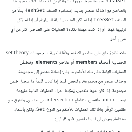
عبر عناصرها مرورًا عشوائيًا، بل قد يتغيَّر ترتيب مرورها
HashSet
بالعناصر مع إضافة عنصرٍ جديد. اِستخدِم الصنف
بدلًا من
HashSet
الصنف
إذا لم تَكْن العناصر قابلة للموازنة، أو إذا لم يَكْن
TreeSet
ترتيبها مُهمًا، أو إذا كنت مهتمًا بكفاءة العمليات على العناصر أكثر من أي
شيءٍ آخر.
ملاحظة: يُطلق على عناصر الأطقم وفقًا لنظرية المجموعات set theory
الحسابية
أعضاء members
أو
عناصر elements
. وتتضمَّن
العمليات الهامة على تلك الأطقم ما يلي: إضافة عنصرٍ إلى مجموعة،
وحذف عنصرٍ من مجموعة، وفحص فيما إذا كانت قيمةٌ ما عنصرًا ضمن
مجموعة. إذا كان لدينا طقمين، يُمكِننا إجراء العمليات التالية عليهما:
توحيد union طقمين، وتقاطع intersection بين طقمين، والفرق بين
طقمين. تُوفِّر جافا تلك العمليات للأطقم من النوع
، ولكن بأسماءٍ
Set
مختلفة. بفرض أن لدينا طقمين
و
، فإن:
B
A