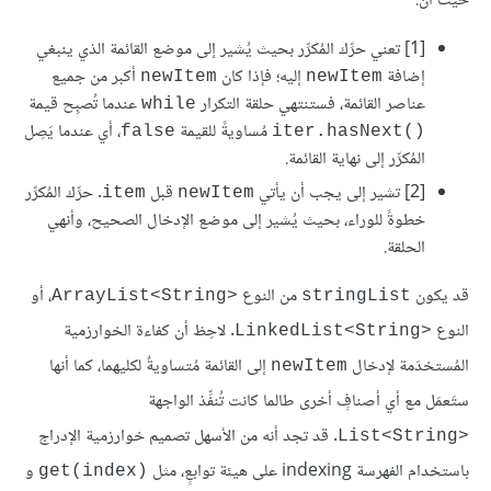
حيث أن:
[1] تعني حرِّك المُكرِّر بحيث يُشير إلى موضع القائمة الذي ينبغي
إضافة
إليه؛ فإذا كان
أكبر من جميع
newItem
newItem
عناصر القائمة، فستنتهي حلقة التكرار
عندما تُصبِح قيمة
while
مُساويةً للقيمة
، أي عندما يَصِل
false
iter.hasNext()‎
المُكرِّر إلى نهاية القائمة.
[2] تشير إلى يجب أن يأتي
قبل
. حرِّك المُكرِّر
item
newItem
خطوةً للوراء، بحيث يُشير إلى موضع الإدخال الصحيح، وأنهي
الحلقة.
قد يكون
من النوع
، أو
ArrayList<String>‎
stringList
النوع
. لاحِظ أن كفاءة الخوارزمية
LinkedList<String>‎
المُستخدَمة لإدخال
إلى القائمة مُتساويةٌ لكليهما، كما أنها
newItem
ستَعمَل مع أي أصنافٍ أخرى طالما كانت تُنفِّذ الواجهة
. قد تجد أنه من الأسهل تصميم خوارزمية الإدراج
List<String>‎
باستخدام الفهرسة indexing على هيئة توابعٍ، مثل
و
get(index)‎