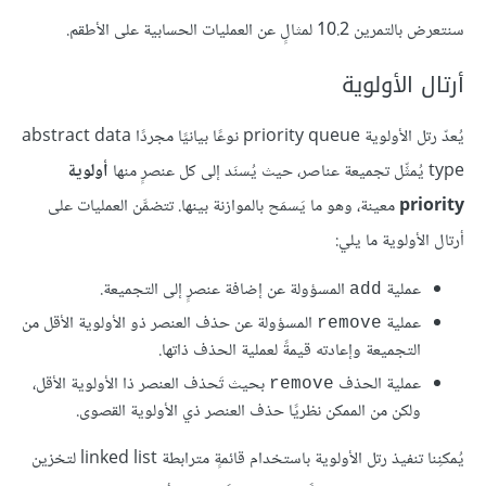
سنتعرض بالتمرين 10.2 لمثالٍ عن العمليات الحسابية على الأطقم.
أرتال الأولوية
يُعدّ رتل الأولوية priority queue نوعًا بيانيًا مجردًا abstract data
type يُمثِّل تجميعة عناصر، حيث يُسنَد إلى كل عنصرٍ منها
أولوية
priority
معينة، وهو ما يَسمَح بالموازنة بينها. تتضمَّن العمليات على
أرتال الأولوية ما يلي:
عملية
المسؤولة عن إضافة عنصرٍ إلى التجميعة.
add
عملية
المسؤولة عن حذف العنصر ذو الأولوية الأقل من
remove
التجميعة وإعادته قيمةً لعملية الحذف ذاتها.
عملية الحذف
بحيث تَحذف العنصر ذا الأولوية الأقل،
remove
ولكن من الممكن نظريًا حذف العنصر ذي الأولوية القصوى.
يُمكنِنا تنفيذ رتل الأولوية باستخدام قائمةٍ مترابطة linked list لتخزين