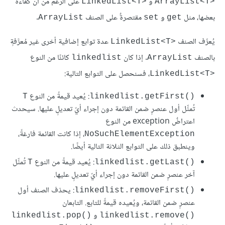
و
على الرغم من أن كفاءة
LinkedList<T>‎
ArrayList<T>‎
بعضها، مثل
و
مقتصرةٌ على الصنف
.
ArrayList
set
get
يُعرِّف الصنف
عدة توابع إضافية أخرى غير مُعرَّفةٍ
LinkedList<T>‎
بالصنف
. إذا كان
كائنًا من النوع
linkedlist
ArrayList
، فسنحصل على التوابع التالية:
LinkedList<T>‎
: يُعيد قيمةً من النوع
T
linkedlist.getFirst()‎
تُمثِّل أول عنصرٍ ضمن القائمة دون إجراء أيّ تعديلٍ عليها. سيحدث
اعتراضٌ exception من النوع
، إذا كانت القائمة فارغةً،
NoSuchElementException
وينطبق ذلك على التوابع الثلاثة التالية أيضًا.
: يُعيد قيمةً من النوع
تُمثِّل
T
linkedlist.getLast()‎
آخر عنصرٍ ضمن القائمة دون إجراء أيّ تعديلٍ عليها.
: يحذف الصنف أول
linkedlist.removeFirst()‎
عنصرٍ ضمن القائمة، ويُعيده قيمةً للتابع. التابعان
و
linkedlist.pop()‎
linkedlist.remove()‎