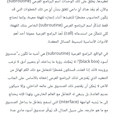
تعقيدها، يُطلق على تلك الوحدات اسم البرنامج الفرعي (subroutine).
والآن، لَمْ يَعُدْ هناك أيّ داعي للقلق بشأن أيّ من تلك الخطوات التي قد
يَكُون الحاسوب مضطرًا لتَّنْفيذها أثناء إنجازه لمُهِمّة معينة، وإنما تحتاج
فقط لتَذَكُّر اسم البرنامج الفرعي (subroutine) الخاص بتلك المُهِمّة؛
لكي تتَمكَّنْ من استدعائه (call). تُعدّ البرامج الفرعية عمومًا أحد أهم
الأدوات الأساسية لتبسيط المسائل المعقدة.
في الواقع، البرامج الفرعية (subroutine) هي أشبه ما تَكُون بـ"صندوق
أسود (black box)"؛ لا يُمكِنك رؤية ما بداخله، أو بتعبير أدق، لا ترغب
برؤيته؛ لأنك إذا فعلت، فستكون مُضطرًا للتعامل مع ذلك الكم الهائل من
التعقيد الذي يُفْترَض لذلك البرنامج الفرعي إخفائه بالأساس. على الجانب
الآخر، لا يُمكِن أن يَقْتصِر ذلك الصندوق على عالمه الداخلي، وإلا سيكون
عديم الفائدة، بل ينبغي له التَفاعُل مع العالم الخارجي، ولهذا فإنه يحتاج
إلى ما يُشبه الواجهة (interface) التي تَسمَح بتَفاعُل ما بداخل الصندوق
مع ما هو خارجه. على سبيل المثال، قد يُوفِّر صندوق أسود مادي عدة