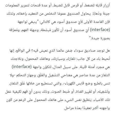
أزرار قابلة للضغط، أو قرص قابل للضبط، أو عدة فتحات لتمرير المعلومات
جيْئةَ وذَهابًا. يحاول الصندوق عمومًا التخلص من التعقيد بإخفائه، ولذلك
فإن القاعدة الأولى لأيّ صندوق أسود هي كالتالي: "ينبغي لواجهة
(interface) أيّ صندوق أسود أن تَكُون مُبسَّطة، وسَهلة الفهم، ومُعرَّفة
بصورة جيدة."
هل توجد صناديق سوداء ضِمْن عالمنا الذي نعيش فيه؟ في الواقع، إنها
تُحيط بك من كل جانب: تلفازك، وسيارتك، وهاتفك المحمول، وثلاجتك
هي مجرد أمثلة قليلة. على سبيل المثال، تَتَكوَّن واجهة (interface)
التلفاز من عدة عناصر هي مفتاحي التَشْغِيل والغَلْق، وجهاز التحكم -ولا
تنس بالطبع وضع قابس الكهرباء-، والتي تستطيع من خلالها غَلْق التلفاز،
وتَشْغِيله، أو تَغْيِير القناة، أو ضَبْط الصوت، وذلك بدون أيّ فهم لكيفية عَمَل
تلك الأشياء. يَنْطَبِق نفس الشيء على هاتفك المحمول على الرغم من كَوْن
واجهته أكثر تعقيدًا بعدّة مراحل.