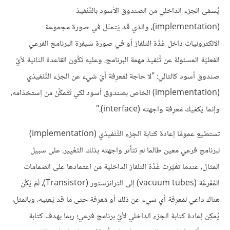
يُسمَى الجزء الداخلي من الصندوق الأسود بالتَّنْفيذ
(implementation)، والذي قد يَتمثَل في صورة مجموعة
الالكترونيات داخل عُدَّة التلفاز أو في صورة شيفرة البرنامج الفرعي
الفعليّة المسئولة عن تَّنْفيذ مهمة البرنامج، وعليه تَكُون القاعدة الثانية لأيّ
صندوق أسود كالتالي: "لا حاجة لمَعرِفة أيّ شيء عن الجزء التَّنْفيذي
(implementation) الخاص بصندوق أسود لكي تَتَمكَّنْ من اِستخدَامه،
وإنما يَكفيك مَعرِفة واجهته (interface)."
تستطيع عمومًا إعادة كتابة الجزء التَّنْفيذي (implementation)
لبرنامج فرعي معين طالما لم تتأثر واجهته بذلك التَغْيِير. على سبيل
المثال، عندما تغَيَّرت عُدَّة التلفاز الداخلية من اعتمادها على الصمامات
المُفْرغَة (vacuum tubes) إلى الترانزستور (Transistor)، لَمْ يَكُن
هناك داعي لمَعرِفة أي شيء عن ذلك أو مَعرِفة حتى ما قد يَعنِيه، وبالمثل،
يُمكِن إعادة كتابة الجزء الداخلي لأيّ برنامج فرعي؛ ربما بهدف كتابة