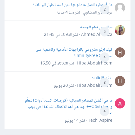
هل أستطيع العمل عند الإنتهاء من قسم تحليل البيانات؟
2
عرفه جابر المنشاوي · نشر
منذ 4 ساعة
سؤال عن تعلم البرمجه
5
Ahmed Alhafiz2 · نشر
الثلاثاء في 21:45
كيف ارفع مشروعي بالواجهات الأمامية والخلفية على
استضافة InfinityFree؟
4
Hiba Abdalrheem · نشر
الثلاثاء في 16:50
لغة solidity
3
Hiba Abdalrheem · نشر
20 يوليو
ما هي أفضل المصادر المجانية (كورسات، كتب، أدوات) لتعلّم
واحترام لغة C++، وما هي أهم الأخطاء الشائعة التي يجب
4
تجنبها؟
Tech_Aspire · نشر
14 يوليو