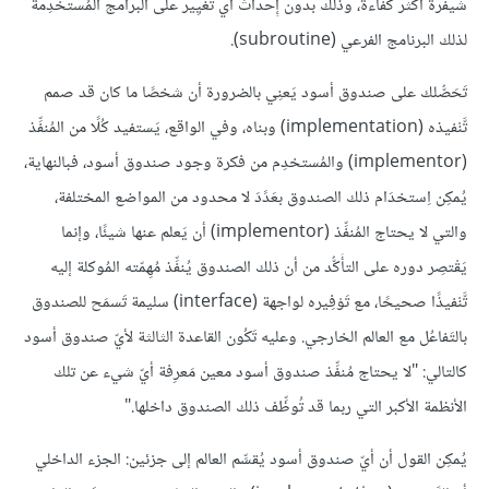
شيفرة أكثر كفاءة، وذلك بدون إِحداث أي تَغْيِير على البرامج المُستخدِمة
لذلك البرنامج الفرعي (subroutine).
تَحَصُّلك على صندوق أسود يَعنِي بالضرورة أن شخصًا ما كان قد صمم
تَّنْفيذه (implementation) وبناه، وفي الواقع، يَستفيد كُلًا من المُنفِّذ
(implementor) والمُستخدِم من فكرة وجود صندوق أسود، فبالنهاية،
يُمكِن اِستخدَام ذلك الصندوق بعَدََدَ لا محدود من المواضع المختلفة،
والتي لا يحتاج المُنفِّذ (implementor) أن يَعلم عنها شيئًا، وإنما
يَقْتصِر دوره على التأَكُّد من أن ذلك الصندوق يُنفِّذ مُهِمّته المُوكلة إليه
تَّنْفيذًا صحيحًا، مع تَوْفِيره لواجهة (interface) سليمة تَسمَح للصندوق
بالتَفاعُل مع العالم الخارجي. وعليه تَكُون القاعدة الثالثة لأيّ صندوق أسود
كالتالي: "لا يحتاج مُنفِّذ صندوق أسود معين مَعرِفة أيّ شيء عن تلك
الأنظمة الأكبر التي ربما قد تُوظِّف ذلك الصندوق داخلها."
يُمكِن القول أن أيّ صندوق أسود يُقسِّم العالم إلى جزئين: الجزء الداخلي