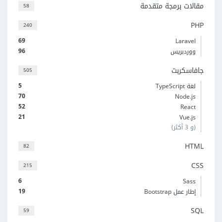
مقالات برمجة متقدمة
58
PHP
240
69
Laravel
96
ووردبريس
جافاسكربت
505
5
لغة TypeScript
70
Node.js
52
React
21
Vue.js
(و 3 أكثر)
HTML
82
CSS
215
6
Sass
19
إطار عمل Bootstrap
SQL
59