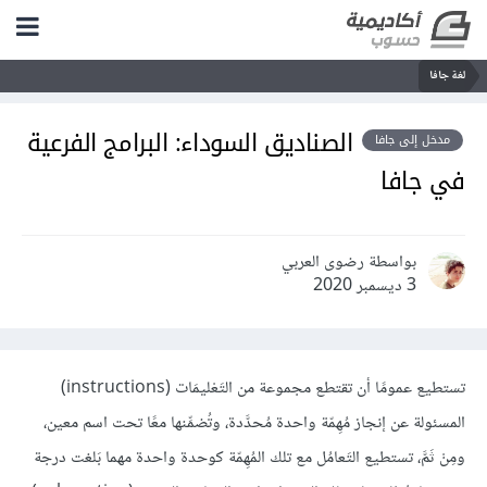
لغة جافا
الصناديق السوداء: البرامج الفرعية
مدخل إلى جافا
في جافا
بواسطة رضوى العربي
3 ديسمبر 2020
تستطيع عمومًا أن تقتطع مجموعة من التَعْليمَات (instructions)
المسئولة عن إنجاز مُهِمّة واحدة مُحدَّدة، وتُضمِّنها معًا تحت اسم معين،
ومِنْ ثَمَّ، تستطيع التَعامُل مع تلك المُهِمّة كوحدة واحدة مهما بَلغت درجة