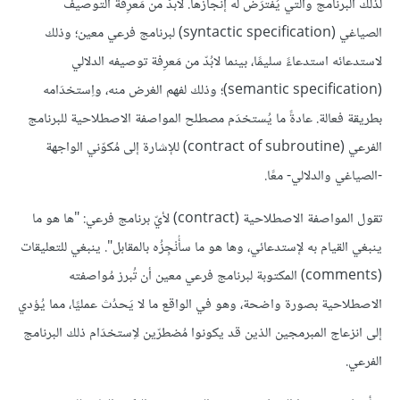
لذلك البرنامج والتي يُفْترَض له إنجازها. لابدّ من مَعرِفة التوصيف
الصياغي (syntactic specification) لبرنامج فرعي معين؛ وذلك
لاستدعائه استدعاءً سليمًا، بينما لابُدّ من مَعرِفة توصيفه الدلالي
(semantic specification)؛ وذلك لفهم الغرض منه، واِستخدَامه
بطريقة فعالة. عادةً ما يُستخدَم مصطلح المواصفة الاصطلاحية للبرنامج
الفرعي (contract of subroutine) للإشارة إلى مُكوّني الواجهة
-الصياغي والدلالي- معًا.
تقول المواصفة الاصطلاحية (contract) لأيّ برنامج فرعي: "ها هو ما
ينبغي القيام به لإستدعائي، وها هو ما سأُنْجِزُه بالمقابل". ينبغي للتعليقات
(comments) المكتوبة لبرنامج فرعي معين أن تُبرز مُواصفته
الاصطلاحية بصورة واضحة، وهو في الواقع ما لا يَحدُث عمليًا، مما يُؤدي
إلى انزعاج المبرمجين الذين قد يكونوا مُضطرّين لاِستخدَام ذلك البرنامج
الفرعي.