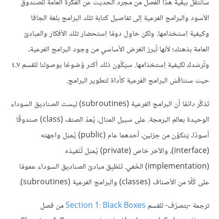
سأنتقل ببقية هذا الفصل من مجرد الحديث عن الفكرة العامة للصندوق
الأسود والبرامج الفرعية إلى تفاصيل كتابة تلك البرامج بلغة الجافا
وكيفية اِستخدَامها. ولكن حَاوِل دومًا اِستحضار تلك الأفكار والمبادئ
العامة بذهنك؛ لأنها تُبرز الغرض الأساسي من وجود البرامج الفرعية،
وتُرشدك لكيفية اِستخدَامها. سيَكُون ذلك أكثر وُضوحًا بوصولنا للقسم ٤.٧
حيث سنناقش البرامج الفرعية كأداة لتطوير البرامج.
تَذكَّر دائمًا أن البرامج الفرعية (subroutines) ليست الصناديق السوداء
الوحيدة بعالم البرمجة. على سبيل المثال، يُعدّ الصنف (class) صندوقًا
أسودًا، يَتكوَّن من جزئين، أحدهما عام (public) يُمثِل واجهته
(interface)، والآخر خاص (private) يُمثِل تَّنْفيذه
(implementation) الخَفي. تَنْطَبِق مبادئ الصناديق السوداء عمومًا
على كُلًا من الأصناف (classes) والبرامج الفرعية (subroutines).
ترجمة -بتصرّف- للقسم
Section 1: Black Boxes
من فصل