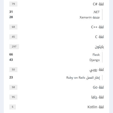
لغة C#‎
79
31
‎.NET
28
منصة Xamarin
لغة C++‎
68
لغة C
45
بايثون
297
66
Flask
43
Django
لغة روبي
50
23
إطار العمل Ruby on Rails
لغة Go
58
لغة جافا
95
لغة Kotlin
5