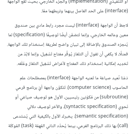
أو التَّنْفيذي (implementation) والجزء الخارجي، بحيث تَقع الواجهة
(interface) على الحد الفاصل بينهما وتربطهما معًا.
لاحِظ أن الواجهة (interface) ليست مجرد رابط مادي بين صندوق
معين وعالمه الخارجي، وإنما تَتضمَّن أيضًا تَوصِيفًا (specification) لما
يُنجزه الصندوق بالإضافة إلى تبيان واضح لطريقة اِستخدَام تلك الواجهة.
فمثلًا، لا يكفي أن تقول أن التلفاز يُوفِّر مفتاح تَشْغِيل، وإنما لابُدّ من
تَحْدِيد إمكانية اِستخدَام ذلك المفتاح لأغراض تَشْغِيل التلفاز وغَلْقه.
دَعْنَا نُعيد صياغة ما تَعنيه الواجهة (interface) بمصطلحات علم
الحاسوب (computer science). تَتَكوَّن واجهة أيّ برنامج فرعي
(subroutine) من مُكوّنين رئيسيين، الأول هو تَوصِيف صياغي أو
نَحوِي (syntactic specification)، والآخر تَوصِيف دلالي
(semantic specification). يخبرك الأول بالكيفية التي يُسْتَدعى
(call) بها ذلك البرنامج الفرعي، بينما يُحدِّد الثاني المُهِمّة (task) المُوكَلة