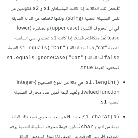
تَفْحَص تلك الدالة ما إذا كانت السِلسِلتان
و
مُكوّنتين من
s2
s1
نفس السِلسِلة النصية (string)، ولكنها تختلف عن الدالة السابقة
في أن الحروف الكبيرة (upper case) والصغيرة (lower
case) تُعدّ متكافئة. فمثلًا، إذا كانت
تحتوي على السِلسِلة
s1
النصية "cat"، فستُعيد الدالة
القيمة
s1.equals("Cat")‎
أما الدالة
s1.equalsIgnoreCase("Cat")‎
false
فستُعيد القيمة
.
true
: هي دالة من النوع الصحيح (integer-
s1.length()‎
valued function)، وتُعيد قيمة تُمثِل عدد محارف السِلسِلة
النصية
.
s1
: حيث
هو عدد صحيح. تُعيد تلك الدالة
N
s1.charAt(N)‎
قيمة من النوع
تُساوي قيمة محرف السِلسِلة النصية برقم
char
المَوضِع
. يبدأ الترقيم من الصفر، لذا يُمثِل استدعاء الدالة
N