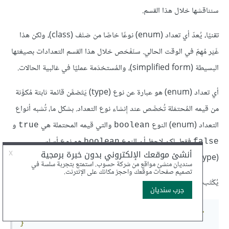
سنناقشها خلال هذا القسم.
تقنيًا، يُعدّ أي تعداد (enum) نوعًا خاصًا من صَنْف (class)، ولكن هذا
غَيْر مُهِمّ في الوقت الحالي. سنَفْحَص خلال هذا القسم التعدادات بصيغتها
البسيطة (simplified form)، والمُستخدَمة عمليًا في غالبية الحالات.
أي تعداد (enum) هو عبارة عن نوع (type) يَتَضمَّن قائمة ثابتة مُكوَّنة
من قيمه المُحتمَلة تُخصَّص عند إِنشاء نوع التعداد. بشكل ما، تُشبه أنواع
التعداد (enum) النوع
والتي قيمه المحتملة هي
و
true
boolean
فقط. لكن لاحِظ أن النوع
هو نوع أساسي
boolean
false
(primitive type) أما أنواع التعداد (enums) فليست كذلك.
يُكْتَب تعريف تعداد (enum definition) معين بالصيغة التالية:
enum
<
enum
-
type
-
name
>
{
<
list
-
of
-
enum
-
values
>
}