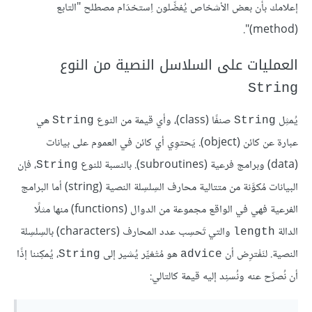
إعلامك بأن بعض الأشخاص يُفضِّلون اِستخدَام مصطلح "التابع
(method)".
العمليات على السلاسل النصية من النوع
String
يُمثِل
صنفًا (class)، وأي قيمة من النوع
هي
String
String
عبارة عن كائن (object). يَحتوِي أي كائن في العموم على بيانات
(data) وبرامج فرعية (subroutines). بالنسبة للنوع
، فإن
String
البيانات مُكوَّنة من متتالية محارف السِلسِلة النصية (string) أما البرامج
الفرعية فهي في الواقع مجموعة من الدوال (functions) منها مثلًا
الدالة
والتي تَحسِب عدد المحارف (characters) بالسِلسِلة
length
النصية. لنَفْترِض أن
هو مُتْغيِّر يُشير إلى
، يُمكِننا إذًا
String
advice
أن نُصرِّح عنه ونُسنِد إليه قيمة كالتالي: