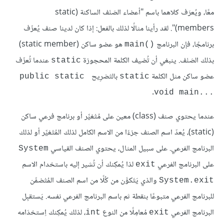
معًا، ويُعرَف كلاهما باسم "أعضاء الصَنْف الساكنة (static
members)". لقد رأينا مثالًا لذلك بالفعل: إذا كان لدينا صنف يُعرِّف
برنامجًا، فإن البرنامج
هو عضو ساكن (static member)
main()‎
بذلك الصَنْف. ينبغي أن تُضيف الكلمة المحجوزة
عندما تُعرِّف
static
عضو ساكن مثل الكلمة
بالتَصْرِيح
public static 
static
.
void main...‎
عندما يحتوي صنف (class) معين على مُتْغيِّر أو برنامج فرعي ساكن
(static)، يُعدّ اسم الصنف جزءًا من الاسم الكامل لذلك المُتْغيِّر أو لذلك
البرنامج الفرعي. على سبيل المثال، يحتوي الصنف القياسي
System
على البرنامج الفرعي
لذا يُمكِنك أن تُشير إليه باستخدام الاسم
exit
والذي يَتَكوَّن من كُلًا من اسم الصنف المُتْضمِّن
System.exit
للبرنامج الفرعي متبوعًا بنقطة ثم باسم البرنامج الفرعي نفسه. يَستقبِل
البرنامج الفرعي
مُعامِلًا من النوع
، لذلك يُمكِنك اِستخدَامه
int
exit