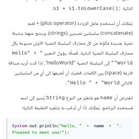
التالية
.
s1 = s1.toLowerCase();‎
يُمكِنك أن تَستخدِم عَامِل الزيادة (plus operator)
لضم
+
(concatenate) سِلسِلتين نصيتين (strings)، وينتج عنهما سِلسِلة
نصية جديدة مُكوَّنة من كل محارف السِلسِلة النصية الأولى متبوعة بكل
محارف السِلسِلة النصية الثانية. فمثلًا، يؤول التعبير
"Hello" + 
إلى السِلسِلة النصية "HelloWorld". إذا كنت تُريد مسافة
"World"
فارغة (space) بين الكلمات، فعليك أن تُضيفها إلى أي من السِلسِلتين
كالتالي
.
Hello " + "World"
لنَفْترِض أن
هو مُتْغيِّر من النوع
يُشير إلى اسم
String
name
مُستخدِم البرنامج. يُمكِنك إذًا أن تُرحِّب به بتّنْفيذ التَعْليمَة التالية:
System
.
out
.
println
(
"Hello, "
+
  name  
+
".  
Pleased to meet you!"
);