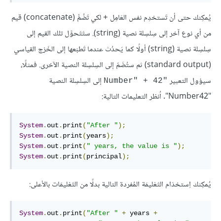
يُمكِنك حتى أن تَستخدِم نفس العَامِل
لكي تَضُمُّ (concatenate) قيم
+
من أي نوع آخر إلى سِلسِلة نصية (string). ستَتَحوَّل تلك القيم إلى
سِلسِلة نصية (string) أولًا كما يَحدُث عندما تَطبَعها إلى الخَرْج القياسي
(standard output) ثم ستُضَمّ إلى السِلسِلة النصية الآخرى. فمثلًا،
سيؤول التعبير
إلى السِلسِلة النصية
"Number" + 42
"Number42". اُنظر التعليمات التالية:
System
.
out
.
print
(
"After "
);
System
.
out
.
print
(
years
);
System
.
out
.
print
(
" years, the value is "
);
System
.
out
.
print
(
principal
);
يُمكِنك اِستخدَام التَعْليمَة المُفردة التالية بدلًا من التَعْليمَات بالأعلى:
System
.
out
.
print
(
"After "
+
 years 
+