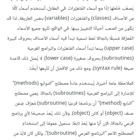
يَصعُب خَلْطها إذًا مع أسماء المُتْغيِّرات. في المقابل، تُستخدَم أسماء كُلًا
من الأصناف (classes) والمُتْغيِّرات (variables) بنفس الطريقة، لذا قد
يَكُون من الصعب أحيانًا التَمْييز بينها. في الواقع، تَتَّبِع جميع الأسماء
المُعرَّفة مُسْبَقًا بالجافا نَمْط تسمية تبدأ فيه أسماء الأصناف بحروف كبيرة
(upper case) بينما تبدأ أسماء المُتْغيِّرات والبرامج الفرعية
(subroutines) بحروف صغيرة (lower case). لا يُمثِل ذلك قاعدة
صيغة (syntax rule)، ومع ذلك من الأفضل أن تَتَّبِعها أيضًا.
كملاحظة عامة أخيرة، يُستخدَم عادةً مصطلح "التوابع (methods)"
للإشارة إلى البرامج الفرعية (subroutines) بالجافا. يَعنِي مصطلح
"التابع (method)" أن برنامجًا فرعيًا (subroutine) مُعرَّف ضِمْن
صنف (object) أو كائن (object). ولأن ذلك يُعدّ صحيحًا لأي برنامج
فرعي بالجافا، فإن أيًا منها يُعدّ تابعًا. سنميل عمومًا إلى اِستخدَام
المصطلح الأعم "البرنامج الفرعي (subroutine)"، ولكن كان لابُدّ من