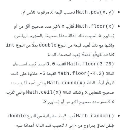
تحسب قيمة
مرفوعة للأس
.
y
x
Math.pow(x,y)‎
: تُقرِّب
لأكبر عدد صحيح أقل من أو
x
Math.floor(x)‎
يُساوِي
. تَحسِب تلك الدالة عددًا صحيحًا بالمفهوم الرياضي،
x
ولكنها مع ذلك تُعيد قيمة من النوع
بدلًا من النوع
int
double
كما قد تَتَوقَّع. فمثلًا يُعيد استدعاء الدالة
القيمة
بينما يُعيد استدعاء
3.0
Math.floor(3.76)‎
الدالة
القيمة
. علاوة على ذلك،
‎-5
Math.floor(-4.2)‎
تَتَوفَّر أيضًا الدالة
والتي تُعيد أقرب عدد
Math.round(x)‎
صحيح للمُعامِل
وكذلك الدالة
والتي تُقرِّب
Math.ceil(x)‎
x
لأصغر عدد صحيح أكبر من أو يُساوِي
.
x
x
تُعيد قيمة عشوائية من النوع
double
Math.random()‎
ضِمْن نطاق يتراوح من ٠ إلى ١. تَحسِب تلك الدالة أعدادًا شبه