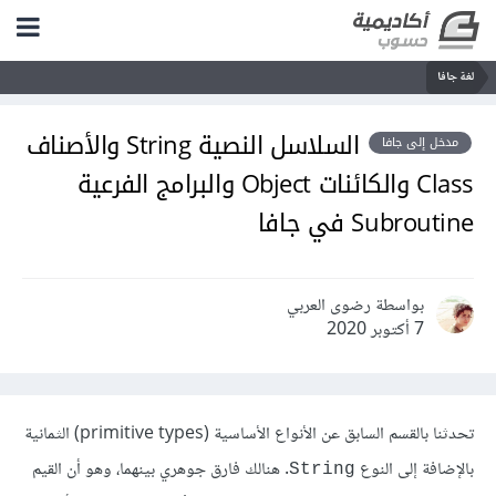
لغة جافا
السلاسل النصية String والأصناف
مدخل إلى جافا
Class والكائنات Object والبرامج الفرعية
Subroutine في جافا
بواسطة رضوى العربي
7 أكتوبر 2020
تحدثنا بالقسم السابق عن الأنواع الأساسية (primitive types) الثمانية
بالإضافة إلى النوع
. هنالك فارق جوهري بينهما، وهو أن القيم
String