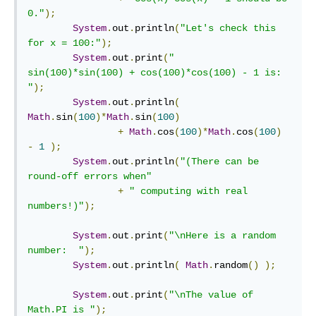
0."
);
System
.
out
.
println
(
"Let's check this 
for x = 100:"
);
System
.
out
.
print
(
"      
sin(100)*sin(100) + cos(100)*cos(100) - 1 is: 
"
);
System
.
out
.
println
(
Math
.
sin
(
100
)*
Math
.
sin
(
100
)
+
Math
.
cos
(
100
)*
Math
.
cos
(
100
)
-
1
);
System
.
out
.
println
(
"(There can be 
round-off errors when"
+
" computing with real 
numbers!)"
);
System
.
out
.
print
(
"\nHere is a random 
number:  "
);
System
.
out
.
println
(
Math
.
random
()
);
System
.
out
.
print
(
"\nThe value of 
Math.PI is "
);