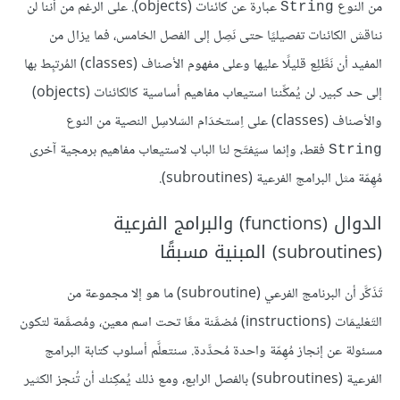
من النوع
عبارة عن كائنات (objects). على الرغم من أننا لن
String
نناقش الكائنات تفصيليًا حتى نَصِل إلى الفصل الخامس، فما يزال من
المفيد أن نَطَّلِع قليلًا عليها وعلى مفهوم الأصناف (classes) المُرتبِط بها
إلى حد كبير. لن يُمكِّننا استيعاب مفاهيم أساسية كالكائنات (objects)
والأصناف (classes) على اِستخدَام السَلاسِل النصية من النوع
فقط، وإنما سيَفتَح لنا الباب لاستيعاب مفاهيم برمجية آخرى
String
مُهِمّة مثل البرامج الفرعية (subroutines).
الدوال (functions) والبرامج الفرعية
(subroutines) المبنية مسبقًا
تَذَكَّر أن البرنامج الفرعي (subroutine) ما هو إلا مجموعة من
التَعْليمَات (instructions) مُضمَّنة معًا تحت اسم معين، ومُصمَّمة لتكون
مسئولة عن إنجاز مُهِمّة واحدة مُحدَّدة. سنتعلَّم أسلوب كتابة البرامج
الفرعية (subroutines) بالفصل الرابع، ومع ذلك يُمكِنك أن تُنجز الكثير