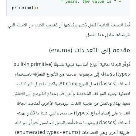
" years, the value is "
+
principal
);
تُعدّ النسخة الثانية أفضل بكثير ويُمكِنها أن تَختصِر الكثير من الأمثلة التي
عَرَضَناها خلال هذا الفصل.
مقدمة إلى التعدادات (enums)
تُوفِّر الجافا ثمانية أنواع أساسية مَبنية مُسْبَقًا (built-in primitive
types) بالإضافة إلى مجموعة ضخمة من الأنواع المُعرَّفة باِستخدَام
أصناف (classes) مثل النوع
، ولكنها ما تزال غَيْر كافية
String
لتغطية جميع المواقف المُحتمَلة والتي قد يحتاج المُبرمج إلى التَعامُل
معها. لهذا، وبالمثل من غالبية اللغات البرمجية الآخرى، تَمنَحك الجافا
القدرة على إنشاء أنواع (types) جديدة، والتي غالبًا ما تَكُون بهيئة
أصناف (classes)، وهو ما سنَتَعلَّمه بالفصل الخامس. تَتَوفَّر مع ذلك
طريقة آخرى وهي التعدادات (enumerated types - enums)