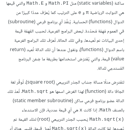
ساكنة (static variables) مثل
و
والتي قيمها
Math.E
Math.PI
هي الثوابت الرياضية
و
على الترتيب كما يُعرِّف عددًا كبيرًا من
e
π
الدوال (functions) الحسابية. يُنفِّذ أي برنامج فرعي (subroutine)
في العموم مُهِمّة مُحدّدة. لبعض البرامج الفرعية، تَحسِب المُهِمّة قيمة
إحدى البيانات ثم تُعيدها، وفي تلك الحالة، تُعرَف تلك البرامج الفرعية
باسم الدوال (functions)، ونقول عندها أن تلك الدالة تُعيد (return
value) قيمة، والتي يُفْترَض استخدامها بطريقة ما ضِمْن البرنامج
المُستدعِي للدالة.
لنَفْترِض مثلًا مسالة حِسَاب الجذر التربيعي (square root)، تُوفِّر لغة
الجافا دالة (function) لهذا الغرض اسمها هو
. تُعدّ تلك
Math.sqrt
الدالة عضو برنامج فرعي ساكن (static member subroutine)
بالصنف
. إذا كانت
هي أي قيمة عددية، فإن الاستدعاء
x
Math
يَحسِب الجذر التربيعي (root) لتلك القيمة ثم
Math.sqrt(x)‎
يُعيدها. لمّا كانت الدالة
تُمثِل قيمة، فليس هناك أي
Math.sqrt(x)‎