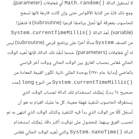
لا تَستقبِل الدالة
أي مُعامِلات (parameter)،
Math.random()‎
ومع ذلك لابُدّ من كتابة الأقواس حتى وإن كانت فارغة لأنها تَسمَح
للحاسوب بمَعرِفة أنها تُمثِل برنامجًا فرعيًا (subroutine) لا مُتْغيِّرًا
(variable). تُعدّ الدالة
System.currentTimeMillis()‎
من الصنف
مثالًا آخرًا على برنامج فرعي (subroutine) ليس
System
له أي مُعامِلات (parameters). عندما تُنفَّذ تلك الدالة، فإنها تُعيد الوقت
الحالي مُقاس بحساب الفارق بين الوقت الحالي ووقت آخر قياسي
بالماضي (بداية عام ١٩٧٠) بوحدة المللي ثانية. تَكُون القيمة المعادة من
من النوع
(عدد
long
System.currentTimeMillis()‎
صحيح ٦٤ بت). يُمكِنك اِستخدَام تلك الدالة لحِساب الوقت الذي
يَستَغْرِقه الحاسوب لتّنْفيذ مُهِمّة معينة. كل ما عليك القيام به هو أن
تُسجِّل كُلًا من الوقت الذي بدأ فيه التّنْفيذ وكذلك الوقت الذي انتهى به ثم
تَحسِب الفرق بينهما. للحصول على توقيت أكثر دقة، يُمكِنك اِستخدَام
الدالة
والتي تُعيد الوقت الحالي مُقاس
System.nanoTime()‎