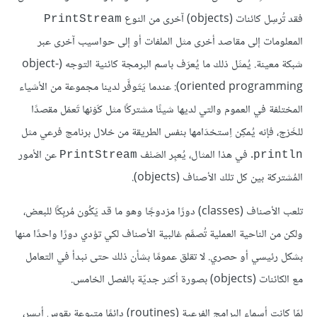
فقد تُرسِل كائنات (objects) آخرى من النوع
PrintStream
المعلومات إلى مقاصد أخرى مثل الملفات أو إلى حواسيب آخرى عبر
شبكة معينة. يُمثَل ذلك ما يُعرَف باسم البرمجة كائنية التوجه (object-
oriented programming): عندما يَتَوفَّر لدينا مجموعة من الأشياء
المختلفة في العموم والتي لديها شيئًا مشتركًا مثل كَوْنها تَعمَل مقصدًا
للخَرْج، فإنه يُمكِن اِستخدَامها بنفس الطريقة من خلال برنامج فرعي مثل
. في هذا المثال، يُعبِر الصَنْف
عن الأمور
PrintStream
println
المُشتركة بين كل تلك الأصناف (objects).
تلعب الأصناف (classes) دورًا مزدوجًا وهو ما قد يَكُون مُربِكًا للبعض،
ولكن من الناحية العملية تُصمَّم غالبية الأصناف لكي تؤدي دورًا واحدًا منها
بشكل رئيسي أو حصري. لا تقلق عمومًا بشأن ذلك حتى نبدأ في التعامل
مع الكائنات (objects) بصورة أكثر جديّة بالفصل الخامس.
لمّا كانت أسماء البرامج الفرعية (routines) دائمًا متبوعة بقوس أيسر،