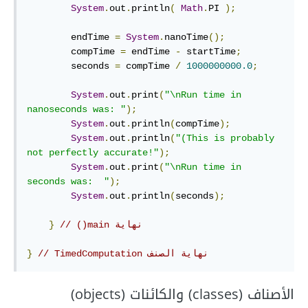
System
.
out
.
println
(
Math
.
PI 
);
        endTime 
=
System
.
nanoTime
();
        compTime 
=
 endTime 
-
 startTime
;
        seconds 
=
 compTime 
/
1000000000.0
;
System
.
out
.
print
(
"\nRun time in 
nanoseconds was: "
);
System
.
out
.
println
(
compTime
);
System
.
out
.
println
(
"(This is probably 
not perfectly accurate!"
);
System
.
out
.
print
(
"\nRun time in 
seconds was:  "
);
System
.
out
.
println
(
seconds
);
// ‫نهاية main()
}
// ‫نهاية الصنف TimedComputation
}
الأصناف (classes) والكائنات (objects)