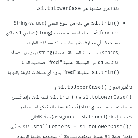
دالة آخرى مشابهة هي
.
s1.toLowerCase
: هي دالة من النوع النصي (String-valued
s1.trim()‎
function) تُعيد سِلسِلة نصية جديدة (string) تساوي
ولكن
s1
بَعْد حَذْف أي محارف غَيْر مطبوعة -كالمسافات الفارغة
(spaces)- من بداية السِلسِلة النصية (string) ونهايتها. فمثلًا
إذا كانت
هي السِلسِلة النصية "fred ‎"، فستُعيد الدالة
s1
السِلسِلة "fred" بدون أي مسافات فارغة بالنهاية.
s1.trim()‎
لا تُغيِّر الدوال
و
s1.toUpperCase()‎
و
قيمة
، وإنما تُنشِئ
s1
s1.trim()‎
s1.toLowerCase()‎
سِلسِلة نصية جديدة (string) تُعَاد كقيمة للدالة يُمكِن اِستخدَامها
بتَعْليمَة إِسْناد (assignment statement) مثلًا كالتالي
. إذا كنت تُريد
smallLetters = s1.toLowerCase();‎
تَعْدِيل قيمة
نفسها، فيُمكِنك ببساطة أن تَستخدِم تَعْليمَة الإِسْناد
s1