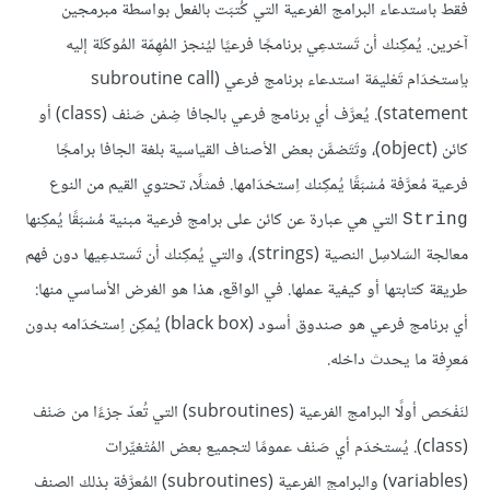
فقط باستدعاء البرامج الفرعية التي كُتبَت بالفعل بواسطة مبرمجين
آخرين. يُمكِنك أن تَستدعِي برنامجًا فرعيًا ليُنجز المُهِمّة المُوكَلة إليه
باِستخدَام تَعْليمَة استدعاء برنامج فرعي (subroutine call
statement). يُعرَّف أي برنامج فرعي بالجافا ضِمْن صَنْف (class) أو
كائن (object)، وتَتَضمَّن بعض الأصناف القياسية بلغة الجافا برامجًا
فرعية مُعرَّفة مُسْبَقًا يُمكِنك اِستخدَامها. فمثلًا، تحتوي القيم من النوع
التي هي عبارة عن كائن على برامج فرعية مبنية مُسْبَقًا يُمكِنها
String
معالجة السَلاسِل النصية (strings)، والتي يُمكِنك أن تَستدعِيها دون فهم
طريقة كتابتها أو كيفية عملها. في الواقع، هذا هو الغرض الأساسي منها:
أي برنامج فرعي هو صندوق أسود (black box) يُمكِن اِستخدَامه بدون
مَعرِفة ما يحدث داخله.
لنَفْحَص أولًا البرامج الفرعية (subroutines) التي تُعدّ جزءًا من صَنْف
(class). يُستخدَم أي صَنْف عمومًا لتجميع بعض المُتْغيِّرات
(variables) والبرامج الفرعية (subroutines) المُعرَّفة بذلك الصنف