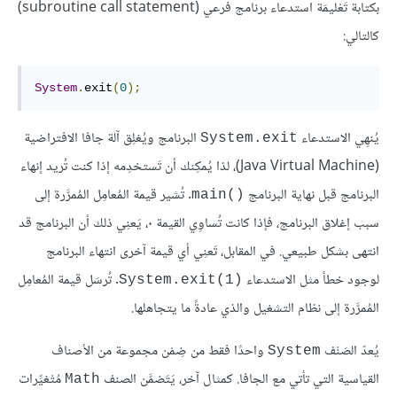
بكتابة تَعْليمَة استدعاء برنامج فرعي (subroutine call statement)
كالتالي:
System
.
exit
(
0
);
يُنهِي الاستدعاء
البرنامج ويُغلِق آلة جافا الافتراضية
System.exit
(Java Virtual Machine)، لذا يُمكِنك أن تَستخدِمه إذا كنت تُريد إنهاء
البرنامج قبل نهاية البرنامج
. تُشير قيمة المُعامِل المُمرَّرة إلى
main()‎
سبب إغلاق البرنامج، فإذا كانت تُساوِي القيمة ٠، يَعنِي ذلك أن البرنامج قد
انتهى بشكل طبيعي. في المقابل، تَعنِي أي قيمة آخرى انتهاء البرنامج
لوجود خطأ مثل الاستدعاء
. تُرسَل قيمة المُعامِل
System.exit(1)‎
المُمرَّرة إلى نظام التشغيل والذي عادةً ما يتجاهلها.
يُعدّ الصَنْف
واحدًا فقط من ضِمْن مجموعة من الأصناف
System
القياسية التي تأتي مع الجافا. كمثال آخر، يَتَضمَّن الصنف
مُتْغيِّرات
Math