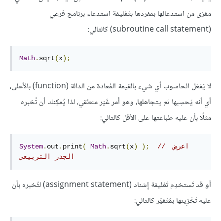
مغزى من استدعائها بمفردها بتَعْليمَة استدعاء برنامج فرعي
(subroutine call statement) كالتالي:
Math
.
sqrt
(
x
);
لا يَفعَل الحاسوب أي شيء بالقيمة المُعادة من الدالة (function) بالأعلى،
أي أنه يَحسِبها ثم يتجاهلها، وهو أمر غَيْر منطقي، لذا يُمكِنك أن تُخبره
مثلًا بأن عليه طباعتها على الأقل كالتالي:
// اعرض 
);
)
x
(
sqrt
.
Math
(
print
.
out
.
System
الجذر التربيعي
أو قد تَستخدِم تَعْليمَة إِسْناد (assignment statement) لتُخبره بأن
عليه تَخْزِينها بمُتْغيِّر كالتالي: