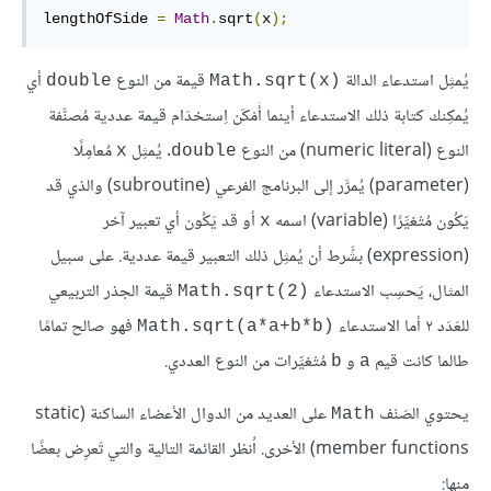
lengthOfSide 
=
Math
.
sqrt
(
x
);
يُمثِل استدعاء الدالة
قيمة من النوع
أي
double
Math.sqrt(x)‎
يُمكِنك كتابة ذلك الاستدعاء أينما أَمْكَن اِستخدَام قيمة عددية مُصنَّفة
النوع (numeric literal) من النوع
. يُمثِل
مُعامِلًا
x
double
(parameter) يُمرَّر إلى البرنامج الفرعي (subroutine) والذي قد
يَكُون مُتْغيِّرًا (variable) اسمه
أو قد يَكُون أي تعبير آخر
x
(expression) بشَّرط أن يُمثِل ذلك التعبير قيمة عددية. على سبيل
المثال، يَحسِب الاستدعاء
قيمة الجذر التربيعي
Math.sqrt(2)‎
للعَدَد ٢ أما الاستدعاء
فهو صالح تمامًا
Math.sqrt(a*a+b*b)‎
طالما كانت قيم
و
مُتْغيِّرات من النوع العددي.
b
a
يحتوي الصَنْف
على العديد من الدوال الأعضاء الساكنة (static
Math
member functions) الأخرى. اُنظر القائمة التالية والتي تَعرِض بعضًا
منها: