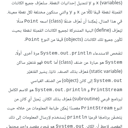
(variables)‏
و
لتمثيل إحداثيات النقطة. ستُعرِّف جميع الكائنات
y
x
المُمثِلة لنقطة قيمًا لكُلًا من
و
والتي ستكون مختلفة لكل نقطة معينة.
y
x
في هذا المثال، يُمكِننا أن نُعرِّف صَنْفًا (class) اسمه
مثلًا
Point
ليُعرِّف (define) البنية المشتركة لجميع الكائنات المُمثِلة لنقطة بحيث
تَكُون جميع تلك الكائنات (objects) قيمًا من النوع
.
Point
لنَفْحَص الاستدعاء
مرة آخرى. أولًا،
System.out.println
هو عبارة عن صَنْف (class) أما
فهو مُتْغيِّر ساكن
out
System
(static variable) مُعرَّف بذلك الصنف. ثانيًا، يشير المُتْغيِّر
إلى كائن (object) من الصَنْف القياسي
System.out
و
هو الاسم الكامل
System.out.println
PrintStream
لبرنامج فرعي (subroutine) مُعرَّف بذلك الكائن. يُمثِل أي كائن من
النوع
مقصدًا يُمكِن طباعة المعلومات من خلاله حيث
PrintStream
يَتَضمَّن برنامجًا فرعيًا
يُستخدَم لإرسال المعلومات إلى ذلك
println
المقصد. لاحِظ أن الكائن
هو مُجرد مقصد واحد محتمل،
System.out