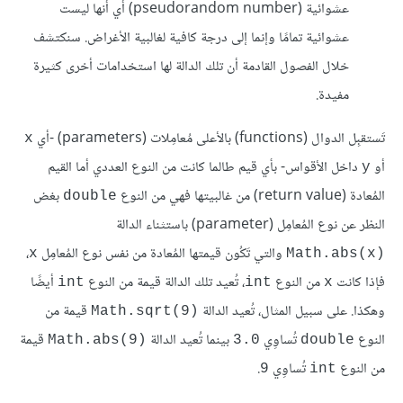
عشوائية (pseudorandom number) أي أنها ليست
عشوائية تمامًا وإنما إلى درجة كافية لغالبية الأغراض. سنكتشف
خلال الفصول القادمة أن تلك الدالة لها استخدامات أخرى كثيرة
مفيدة.
تَستقبِل الدوال (functions) بالأعلى مُعامِلات (parameters) -أي
x
أو
داخل الأقواس- بأي قيم طالما كانت من النوع العددي أما القيم
y
المُعادة (return value) من غالبيتها فهي من النوع
بغض
double
النظر عن نوع المُعامِل (parameter) باستثناء الدالة
والتي تَكُون قيمتها المُعادة من نفس نوع المُعامِل
،
x
Math.abs(x)‎
فإذا كانت
من النوع
، تُعيد تلك الدالة قيمة من النوع
أيضًا
int
int
x
وهكذا. على سبيل المثال، تُعيد الدالة
قيمة من
Math.sqrt(9)‎
النوع
تُساوِي
بينما تُعيد الدالة
قيمة
Math.abs(9)‎
3.0
double
من النوع
تُساوِي
.
9
int