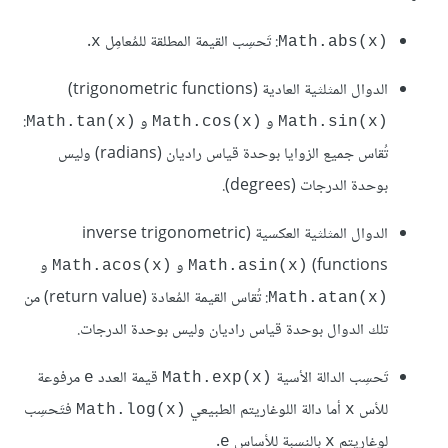
: تَحسِب القيمة المطلقة للمُعامِل
.
x
Math.abs(x)‎
الدوال المثلثية العادية (trigonometric functions)‏
و
و
:
Math.tan(x)‎
Math.cos(x)‎
Math.sin(x)‎
تُقاس جميع الزوايا بوحدة قياس راديان (radians) وليس
بوحدة الدرجات (degrees).
الدوال المثلثية العكسية (inverse trigonometric
functions) ‏
و
و
Math.acos(x)‎
Math.asin(x)‎
: تُقاس القيمة المُعادة (return value) من
Math.atan(x)‎
تلك الدوال بوحدة قياس راديان وليس بوحدة الدرجات.
تَحسِب الدالة الأسية
قيمة العدد
مرفوعة
e
Math.exp(x)‎
للأس
أما دالة اللوغاريتم الطبيعي
فتَحسِب
Math.log(x)‎
x
لوغاريتم
بالنسبة للأساس
.
e
x