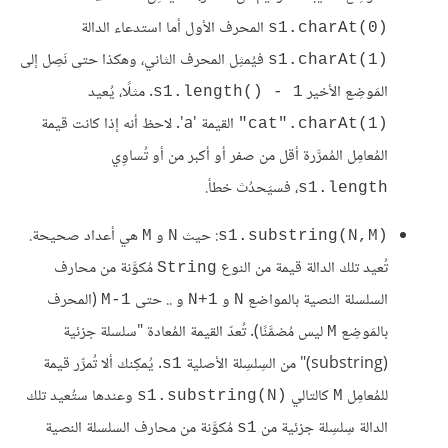
المحرف الأول أما استدعاء الدالة
s1.charAt(0)‎
فيُمثِل المحرف الثاني، وهكذا حتى نَصِل إلى
s1.charAt(1)‎
المَوضِع الأخير
. مثلًا، يُعيد
s1.length() - 1
القيمة 'a'. لاحظ أنه إذا كانت قيمة
‎"cat".charAt(1)‎
المُعامِل المُمرَّرة أقل من صفر أو أكبر من أو تُساوِي
، فسيَحدُث خطأ.
s1.length
: حيث
و
هي أعداد صحيحة.
M
N
s1.substring(N,M)‎
تُعيد تلك الدالة قيمة من النوع
مُكوَّنة من محارف
String
السلسلة النصية بالمواضع
و
و .. حتى
(المحرف
M-1
N+1
N
بالمَوضِع
ليس مُضمَّنًا). تُعدّ القيمة المُعادة "سلسلة جزئية
M
(substring)" من السِلسِلة الأصلية
. يُمكِنك ألا تُمرِّر قيمة
s1
للمُعامِل
كالتالي
وعندها ستُعيد تلك
s1.substring(N)‎
M
الدالة سِلسِلة جزئية من
مُكوَّنة من محارف السلسلة النصية
s1