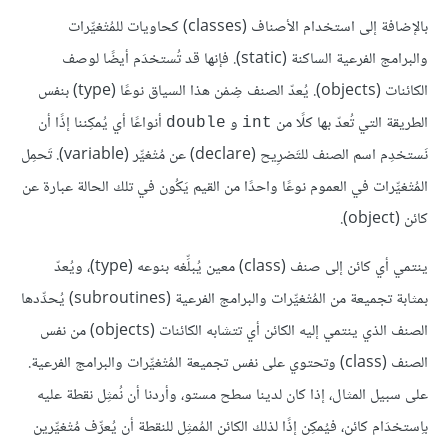
بالإضافة إلى استخدام الأصناف (classes) كحاويات للمُتْغيِّرات
والبرامج الفرعية الساكنة (static). فإنها قد تُستخدَم أيضًا لوصف
الكائنات (objects). يُعدّ الصنف ضِمْن هذا السياق نوعًا (type) بنفس
الطريقة التي تُعدّ بها كلًا من
و
أنواعًا أي يُمكِننا إذًا أن
double
int
نَستخدِم اسم الصنف للتَصْرِيح (declare) عن مُتْغيِّر (variable). تَحمِل
المُتْغيِّرات في العموم نوعًا واحدًا من القيم يَكُون في تلك الحالة عبارة عن
كائن (object).
ينتمي أي كائن إلى صنف (class) معين يُبلِّغه بنوعه (type)، ويُعدّ
بمثابة تجميعة من المُتْغيِّرات والبرامج الفرعية (subroutines) يُحدِّدها
الصنف الذي ينتمي إليه الكائن أي تتشابه الكائنات (objects) من نفس
الصنف (class) وتحتوي على نفس تجميعة المُتْغيِّرات والبرامج الفرعية.
على سبيل المثال، إذا كان لدينا سطح مستو، وأردنا أن نُمثِل نقطة عليه
باِستخدَام كائن، فيُمكِن إذًا لذلك الكائن المُمثِل للنقطة أن يُعرِّف مُتْغيِّرين