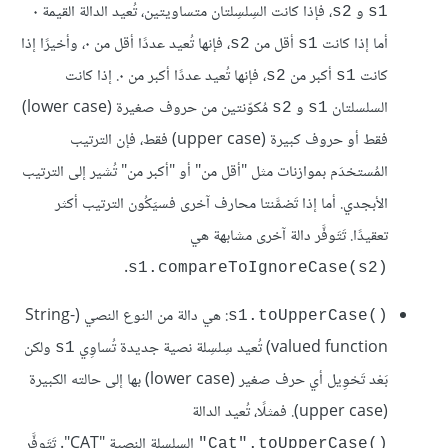
و
، فإذا كانت السِلسِلتان متساويتين، تُعيد الدالة القيمة ٠
s2
s1
أما إذا كانت
أقل من
، فإنها تُعيد عددًا أقل من ٠، وأخيرًا إذا
s2
s1
كانت
أكبر من
، فإنها تُعيد عددًا أكبر من ٠. إذا كانت
s2
s1
السلسلتان
و
مُكوّنتين من حروف صغيرة (lower case)
s2
s1
فقط أو حروف كبيرة (upper case) فقط، فإن الترتيب
المُستخدَم بموازنات مثل "أقل من" أو "أكبر من" تُشير إلى الترتيب
الأبجدي. أما إذا تَضمَّنتا محارف آخرى فسيَكُون الترتيب أكثر
تعقيدًا. تَتَوفَّر دالة آخرى مشابهة هي
.
s1.compareToIgnoreCase(s2)‎
: هي دالة من النوع النصي (String-
s1.toUpperCase()‎
valued function) تُعيد سِلسِلة نصية جديدة تُساوِي
ولكن
s1
بَعْد تَحْوِيل أي حرف صغير (lower case) بها إلى حالته الكبيرة
(upper case). فمثلًا، تُعيد الدالة
السِلسِلة النصية "CAT". تَتَوفَّر
‎"‎Cat".toUpperCase()‎