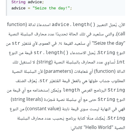
String
 advice
;
advice 
=
"Seize the day!"
;
الآن، يُمثِل التعبير
استدعاءً لدالة (function
advice.length()‎
call)، والتي ستُعيد في تلك الحالة تحديدًا عدد محارف السِلسِلة النصية
"Seize the day!" أي ستُعيد القيمة ١٤. في العموم، لأي مُتْغيِّر
من
str
النوع
، يُمثِل الاستدعاء
قيمة من النوع
str.length()‎
String
تُساوِي عدد المحارف بالسِلسِلة النصية (string). لا تَستقبِل تلك
int
الدالة (function) أي مُعامِلات (parameters) لأن السِلسِلة النصية
المطلوب حِسَاب طولها هي بالفعل قيمة المُتْغيِّر
. يُعرِّف الصَنْف
str
البرنامج الفرعي
ويُمكِن اِستخدَامه مع أي قيمة من
length
String
النوع
حتى مع أي سِلسِلة نصية مُجرّدة (string literals)
String
فهي في النهاية ليست سوى قيمة ثابتة (constant value) من النوع
. يُمكِنك مثلًا كتابة برنامج يَحسِب عدد محارف السِلسِلة
String
النصية "Hello World" كالتالي: