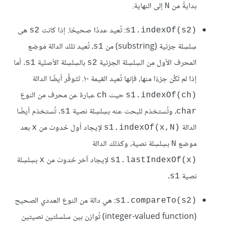
بدايةً من
إلى النهاية.
N
: تُعيد عددًا صحيحًا. إذا كانت
هى
s2
s1.indexOf(s2)‎
سِلسِلة جزئية (substring) من
، تُعيد تلك الدالة مَوضِع
s1
المحرف الأول من السِلسِلة الجزئية
بالسِلسِلة الأصلية
. أما
s1
s2
إذا لم تَكُن جزءًا منها، فإنها تُعيد القيمة -١. تَتَوفَّر أيضًا الدالة
حيث
عبارة عن محرف من النوع
ch
s1.indexOf(ch)‎
، وتُستخدَم للبحث عنه بسِلسِلة نصية
. تُستخدَم أيضًا
s1
char
الدالة
لإيجاد أول حُدوث من
بعد
x
s1.indexOf(x,N)‎
موضع
بسِلسِلة نصية، وكذلك الدالة
N
لإيجاد آخر حُدوث من
بسِلسِلة
x
s1.lastIndexOf(x)‎
نصية
.
s1
: هي دالة من النوع العددي الصحيح
s1.compareTo(s2)‎
(integer-valued function) تُوازن بين سلسلتين نصيتين