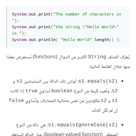
System
.
out
.
print
(
"The number of characters in 
"
);
System
.
out
.
print
(
"the string \"Hello World\" 
is "
);
System
.
out
.
println
(
"Hello World"
.
length
()
);
يُعرِّف الصَنْف
الكثير من الدوال (functions) نَستعرِض بعضًا
String
منها خلال القائمة التالية:
: تُوازن تلك الدالة بين السِلسِلتين
و
s1
s1.equals(s2)‎
، وتُعيد قيمة من النوع
تُساوِي
إذا كانت
true
boolean
s2
و
مُكوّنتين من نفس متتالية المحارف، وتُساوِي
false
s2
s1
إن لم تَكُن كذلك.
: هي دالة من النوع
s1.equalsIgnoreCase(s2)‎
المنطقي (boolean-valued function). مثل الدالة السابقة،