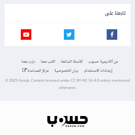
تابعنا على
عن أكاديمية حسوب
الأسئلة الشائعة
اكتب معنا
درّب معنا
إرشادات الاستخدام
بيان الخصوصية
مركز المساعدة
© 2025
Hsoub
.
Content licensed under
CC BY-NC-SA 4.0
unless mentioned
otherwise.