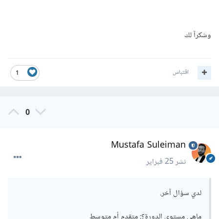
وشكرآ لك
اقتباس
1
0
Mustafa Suleiman
نشر
25 فبراير
لدي سؤال آخر.
ماهي مستوى الدورة؟: متقدم أم متوسط