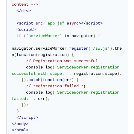
content -->
</div>
<script
src
=
"app.js"
async
></script>
<script>
if
(
'serviceWorker'
 in navigator
)
{
navigator
.
serviceWorker
.
register
(
'/sw.js'
).
the
n
(
function
(
registration
)
{
// Registration was successful
      console
.
log
(
'ServiceWorker registration 
successful with scope: '
,
 registration
.
scope
);
}).
catch
(
function
(
err
)
{
// registration failed :(
      console
.
log
(
'ServiceWorker registration 
failed: '
,
 err
);
});
}
</script>
</body>
</html>