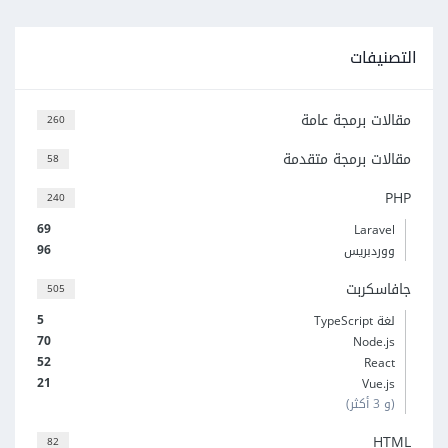
التصنيفات
مقالات برمجة عامة
260
مقالات برمجة متقدمة
58
PHP
240
69
Laravel
96
ووردبريس
جافاسكربت
505
5
لغة TypeScript
70
Node.js
52
React
21
Vue.js
(و 3 أكثر)
HTML
82