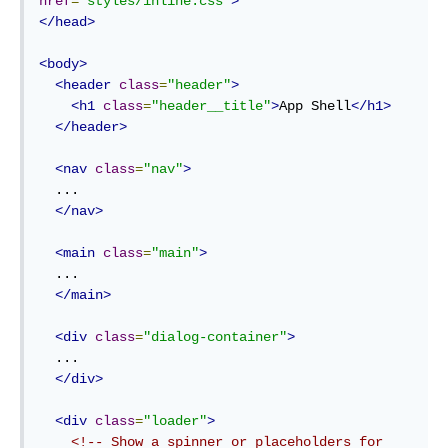
href
=
"styles/inline.css"
>
</head>
<body>
<header
class
=
"header"
>
<h1
class
=
"header__title"
>
App Shell
</h1>
</header>
<nav
class
=
"nav"
>
  ...

</nav>
<main
class
=
"main"
>
  ...

</main>
<div
class
=
"dialog-container"
>
  ...

</div>
<div
class
=
"loader"
>
<!-- Show a spinner or placeholders for 