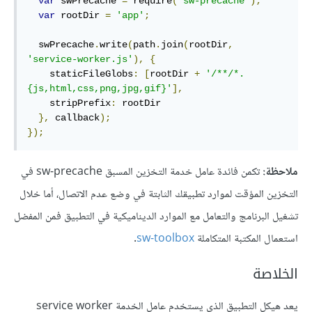
var
 swPrecache 
=
 require
(
'sw-precache'
);
var
 rootDir 
=
'app'
;
  swPrecache
.
write
(
path
.
join
(
rootDir
,
'service-worker.js'
),
{
    staticFileGlobs
:
[
rootDir 
+
'/**/*.
{js,html,css,png,jpg,gif}'
],
    stripPrefix
:
 rootDir

},
 callback
);
});
ملاحظة:
تكمن فائدة عامل خدمة التخزين المسبق sw-precache في
التخزين المؤقت لموارد تطبيقك الثابتة في وضع عدم الاتصال، أما خلال
تشغيل البرنامج والتعامل مع الموارد الديناميكية في التطبيق فمن المفضل
استعمال المكتبة المتكاملة
sw-toolbox
.
الخلاصة
يعد هيكل التطبيق الذي يستخدم عامل الخدمة service worker