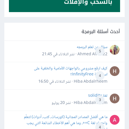
أحدث أسئلة البرمجة
سؤال عن تعلم البرمجه
5
Ahmed Alhafiz2 · نشر
الثلاثاء في 21:45
كيف ارفع مشروعي بالواجهات الأمامية والخلفية على
استضافة InfinityFree؟
4
Hiba Abdalrheem · نشر
الثلاثاء في 16:50
لغة solidity
3
Hiba Abdalrheem · نشر
20 يوليو
ما هي أفضل المصادر المجانية (كورسات، كتب، أدوات) لتعلّم
واحترام لغة C++، وما هي أهم الأخطاء الشائعة التي يجب
4