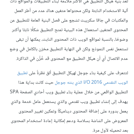
تعد بنية هيكل التطبيق هي الأكثر ملاءمةً لبناء التطبيقات والمواقع ذات
آلية الاستخدام الثابتة ولكن محتواها متغير، هناك عدد من أطر العمل
والمكتبات في جافا سكريبت تشجع على فصل البنية العامة للتطبيق عن
المحتوى المتغير، استعمال هذه البينية تمنح التطبيق شكلًا ثابتَا وأكثر
وضوحًا، بالنسبة لمواقع الويب ذات المحتوى الثابت، يمكنها أن تبقى
تستعمل نفس النموذج ولكن في النهاية التطبيق مخزن بالكامل في وضع
عدم الاتصال أي أن هيكل التطبيق مع المحتوى قد خُزِّن في الذاكرة.
لتتعرف على كيفية بناء جوجل لهيكل التطبيق ألق نظرةً على
تطبيق
الويب التقدمي I/O 2016 الذي بنته جوجل
حيث كانت بداية هذا
التطبيق الواقعي من خلال عملية بناء تطبيق ويب أحادي الصفحة SPA
يهدف إلى إنشاء تطبيق ويب تقدمي والذي يستعمل عامل خدمة والذي
يعمل بدوره على إضافة المحتوى ديناميكًا وتمكين تغيير المحتوى
المعروض على الشاشة بسلاسة ودعم إمكانية إعادة استخدام المحتوى
بعد تحميله لأول مرة.