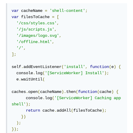
var
 cacheName 
=
'shell-content'
;
var
 filesToCache 
=
[
'/css/styles.css'
,
'/js/scripts.js'
,
'/images/logo.svg'
,
'/offline.html'
,
'/'
,
];
self
.
addEventListener
(
'install'
,
function
(
e
)
{
  console
.
log
(
'[ServiceWorker] Install'
);
  e
.
waitUntil
(
caches
.
open
(
cacheName
).
then
(
function
(
cache
)
{
      console
.
log
(
'[ServiceWorker] Caching app 
shell'
);
return
 cache
.
addAll
(
filesToCache
);
})
);
});