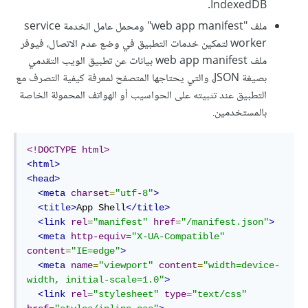
IndexedDB.
ملف "web app manifest" ومحمل عامل الخدمة service
worker لتمكين خدمات التطبيق في وضع عدم الاتصال، فيوفر
ملف web app manifest بيانات عن تطبيق الويب التقدمي
بصيغة JSON، والتي يحتاجها المتصفح لمعرفة كيفية التصرف مع
التطبيق عند تثبيته على الحواسيب أو الهواتف المحمولة الخاصة
بالمستخدمين.
<!DOCTYPE html>
<html>
<head>
<meta
charset
=
"utf-8"
>
<title>
App Shell
</title>
<link
rel
=
"manifest"
href
=
"/manifest.json"
>
<meta
http-equiv
=
"X-UA-Compatible"
content
=
"IE=edge"
>
<meta
name
=
"viewport"
content
=
"width=device-
width, initial-scale=1.0"
>
<link
rel
=
"stylesheet"
type
=
"text/css"