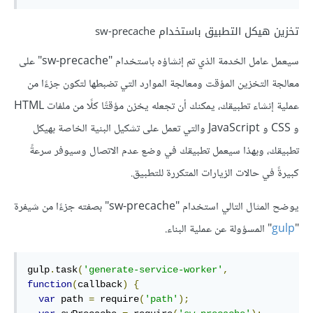
تخزين هيكل التطبيق باستخدام sw-precache
سيعمل عامل الخدمة الذي تم إنشاؤه باستخدام "sw-precache" على
معالجة التخزين المؤقت ومعالجة الموارد التي تضبطها لتكون جزءًا من
عملية إنشاء تطبيقك، يمكنك أن تجعله يخزن مؤقتًا كلًا من ملفات HTML
و CSS و JavaScript والتي تعمل على تشكيل البنية الخاصة بهيكل
تطبيقك، وبهذا سيعمل تطبيقك في وضع عدم الاتصال وسيوفر سرعةً
كبيرةً في حالات الزيارات المتكررة للتطبيق.
يوضح المثال التالي استخدام "sw-precache" بصفته جزءًا من شيفرة
"
gulp
" المسؤولة عن عملية البناء.
gulp
.
task
(
'generate-service-worker'
,
function
(
callback
)
{
var
 path 
=
 require
(
'path'
);