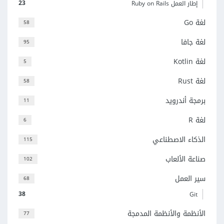
23
إطار العمل Ruby on Rails
لغة Go
58
لغة جافا
95
لغة Kotlin
5
لغة Rust
58
برمجة أندرويد
11
لغة R
6
الذكاء الاصطناعي
115
صناعة الألعاب
102
سير العمل
68
38
Git
الأنظمة والأنظمة المدمجة
77