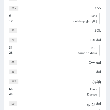
CSS
215
6
Sass
19
إطار عمل Bootstrap
SQL
59
لغة C#‎
79
31
‎.NET
28
منصة Xamarin
لغة C++‎
68
لغة C
45
بايثون
297
66
Flask
43
Django
لغة روبي
50