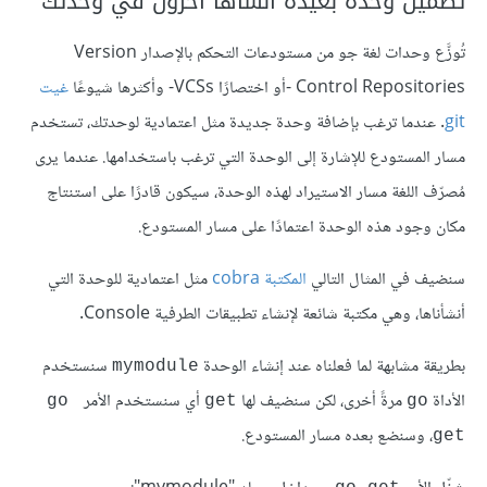
تضمين وحدة بعيدة أنشأها آخرون في وحدتك
تُوزَّع وحدات لغة جو من مستودعات التحكم بالإصدار Version
Control Repositories -أو اختصارًا VCSs- وأكثرها شيوعًا
غيت
git
. عندما ترغب بإضافة وحدة جديدة مثل اعتمادية لوحدتك، تستخدم
مسار المستودع للإشارة إلى الوحدة التي ترغب باستخدامها. عندما يرى
مُصرّف اللغة مسار الاستيراد لهذه الوحدة، سيكون قادرًا على استنتاج
مكان وجود هذه الوحدة اعتمادًا على مسار المستودع.
سنضيف في المثال التالي
المكتبة cobra
مثل اعتمادية للوحدة التي
أنشأناها، وهي مكتبة شائعة لإنشاء تطبيقات الطرفية Console.
بطريقة مشابهة لما فعلناه عند إنشاء الوحدة
سنستخدم
mymodule
الأداة
مرةً أخرى، لكن سنضيف لها
أي سنستخدم الأمر
go 
get
go
، وسنضع بعده مسار المستودع.
get