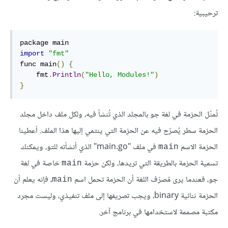
ترحيبية:
import
"fmt"
func main
()
{
    fmt
.
Println
(
"Hello, Modules!"
)
}
تُمثّل الحزمة في لغة جو بالمجلد الذي تُنشأ فيه، ولكل ملف داخل مجلد
الحزمة سطر يُصرّح فيه عن الحزمة التي ينتمي إليها هذا الملف. أعطينا
الحزمة الاسم
في ملف "main.go" الذي أنشأته للتو، ويمكنك
main
تسمية الحزمة بالطريقة التي تريدها، ولكن حزمة
خاصة في لغة
main
جو، فعندما يرى مُصرّف اللغة أن الحزمة تحمل اسم
، فإنه يعلم أن
main
الحزمة ثنائية binary، ويجب تصريفها إلى ملف تنفيذي، وليست مجرد
مكتبة مصممة لاستخدامها في برنامج آخر.