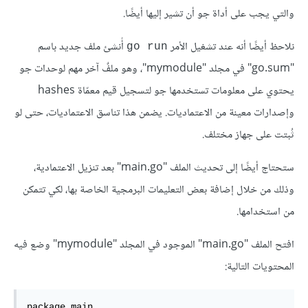
والتي يجب على أداة جو أن تشير إليها أيضًا.
نلاحظ أيضًا أنه عند تشغيل الأمر
أُنشئ ملف جديد باسم
go run
"go.sum" في مجلد "mymodule"، وهو ملفٌ آخر مهم لوحدات جو
يحتوي على معلومات تستخدمها جو لتسجيل قيم معمّاة hashes
وإصدارات معينة من الاعتماديات. يضمن هذا تناسق الاعتماديات، حتى لو
ثُبتت على جهاز مختلف.
ستحتاج أيضًا إلى تحديث الملف "main.go" بعد تنزيل الاعتمادية،
وذلك من خلال إضافة بعض التعليمات البرمجية الخاصة بها، لكي تتمكن
من استخدامها.
افتح الملف "main.go" الموجود في المجلد "mymodule" وضع فيه
المحتويات التالية:
package main
