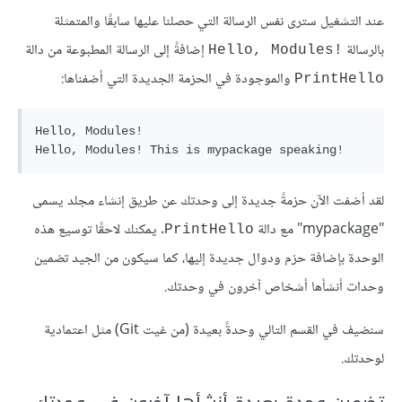
عند التشغيل سترى نفس الرسالة التي حصلنا عليها سابقًا والمتمثلة
بالرسالة
إضافةً إلى الرسالة المطبوعة من دالة
!Hello, Modules
والموجودة في الحزمة الجديدة التي أضفناها:
PrintHello
Hello, Modules!

لقد أضفت الآن حزمةً جديدة إلى وحدتك عن طريق إنشاء مجلد يسمى
"mypackage" مع دالة
. يمكنك لاحقًا توسيع هذه
PrintHello
الوحدة بإضافة حزم ودوال جديدة إليها، كما سيكون من الجيد تضمين
وحدات أنشأها أشخاص آخرون في وحدتك.
سنضيف في القسم التالي وحدةً بعيدة (من غيت Git) مثل اعتمادية
لوحدتك.