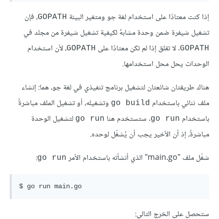
إذا كنت معتادًا على استخدام لغة جو ومتغير البيئة
، فإن
GOPATH
تشغيل شيفرة ضمن وحدة مشابهٌ لكيفية تشغيل شيفرة من مجلد في
. لا تقلق إذا لم تكن معتادًا على
، لأن استخدام
GOPATH
GOPATH
الوحدات يحل محل استخدامها.
هناك طريقتان شائعتان لتشغيل برنامج تنفيذي في لغة جو، هما: إنشاء
ملف ثنائي باستخدام
وتشغيله، أو تشغيل الملف مباشرةً
go build
باستخدام
. ستستخدم هنا
لتشغيل الوحدة
go run
go run
مباشرةً، إذ أن الأخير يجب أن يُشغّل لوحده.
شغّل ملف "main.go" الذي أنشأته باستخدام الأمر
:
go run
ستحصل على الخرج التالي: