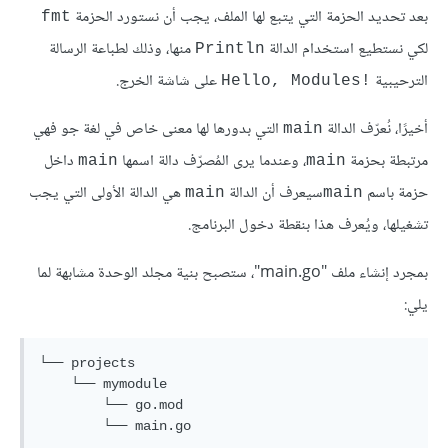
بعد تحديد الحزمة التي يتبع لها الملف، يجب أن نستورد الحزمة
fmt
لكي نستطيع استخدام الدالة
منها، وذلك لطباعة الرسالة
Println
الترحيبية
على شاشة الخرج.
!Hello, Modules
أخيرًا، نُعرّف الدالة
التي بدورها لها معنى خاص في لغة جو فهي
main
مرتبطة بحزمة
، وعندما يرى المُصرّف دالة اسمها
داخل
main
main
حزمة باسم
سيعرف أن الدالة
هي الدالة الأولى التي يجب
main
main
تشغيلها، ويُعرف هذا بنقطة دخول البرنامج.
بمجرد إنشاء ملف "main.go"، ستصبح بنية مجلد الوحدة مشابهة لما
يلي:
└── projects

    └── mymodule

        └── go.mod
