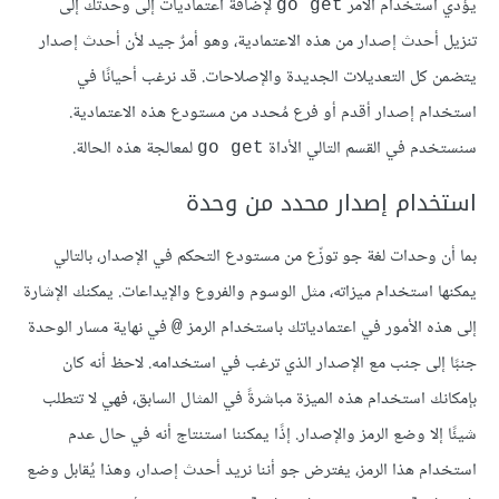
يؤدي استخدام الأمر
لإضافة اعتماديات إلى وحدتك إلى
go get
تنزيل أحدث إصدار من هذه الاعتمادية، وهو أمرٌ جيد لأن أحدث إصدار
يتضمن كل التعديلات الجديدة والإصلاحات. قد نرغب أحيانًا في
استخدام إصدار أقدم أو فرع مُحدد من مستودع هذه الاعتمادية.
سنستخدم في القسم التالي الأداة
لمعالجة هذه الحالة.
go get
استخدام إصدار محدد من وحدة
بما أن وحدات لغة جو توزّع من مستودع التحكم في الإصدار، بالتالي
يمكنها استخدام ميزاته، مثل الوسوم والفروع والإيداعات. يمكنك الإشارة
إلى هذه الأمور في اعتمادياتك باستخدام الرمز
في نهاية مسار الوحدة
@
جنبًا إلى جنب مع الإصدار الذي ترغب في استخدامه. لاحظ أنه كان
بإمكانك استخدام هذه الميزة مباشرةً في المثال السابق، فهي لا تتطلب
شيئًا إلا وضع الرمز والإصدار. إذًا يمكننا استنتاج أنه في حال عدم
استخدام هذا الرمز، يفترض جو أننا نريد أحدث إصدار، وهذا يُقابل وضع