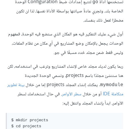
تستخدمها أداة
لتتبع إعدادات ضبط Configuration الوحدة
go
الخاصة بك، وتجري عادةً صيانتها بواسطة الأداة نفسها، لذا لن تكون
مضطرًا لفعل ذلك بنفسك.
أول شيء عليك التفكير فيه هو المكان الذي ستضع فيه الوحدة، فمفهوم
الوحدات يجعل بالإمكان وضع المشاريع في أي مكان من نظام الملفات،
وليس فقط ضمن مجلد حُدد مسبقًا في جو.
ربما يكون لديك مجلد خاص لإنشاء المشاريع وترغب في استخدامه، لكن
هنا سننشئ مجلدًا باسم projects، ونسمي الوحدة الجديدة
. يمكنك إنشاء المجلد projects إما من خلال
بيئة تطوير
mymodule
متكاملة IDE
أو من خلال
سطر الأوامر
. في حال استخدامك لسطر
الأوامر، ابدأ بإنشاء المجلد وانتقل إليه:
$ mkdir projects
