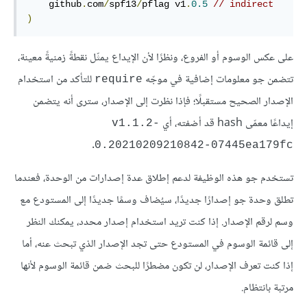
    github
.
com
/
spf13
/
pflag v1
.
0.5
// indirect
)
على عكس الوسوم أو الفروع، ونظرًا لأن الإيداع يمثّل نقطةً زمنيةً معينة،
تتضمن جو معلومات إضافية في موجّه
للتأكد من استخدام
require
الإصدار الصحيح مستقبلًا؛ فإذا نظرت إلى الإصدار، سترى أنه يتضمن
إيداعًا معمّى hash قد أضفته، أي
v1.1.2-
.
0.20210209210842-07445ea179fc
تستخدم جو هذه الوظيفة لدعم إطلاق عدة إصدارات من الوحدة، فعندما
تطلق وحدة جو إصدارًا جديدًا، سيُضاف وسمًا جديدًا إلى المستودع مع
وسم لرقم الإصدار. إذا كنت تريد استخدام إصدار محدد، يمكنك النظر
إلى قائمة الوسوم في المستودع حتى تجد الإصدار الذي تبحث عنه، أما
إذا كنت تعرف الإصدار، لن تكون مضطرًا للبحث ضمن قائمة الوسوم لأنها
مرتبة بانتظام.