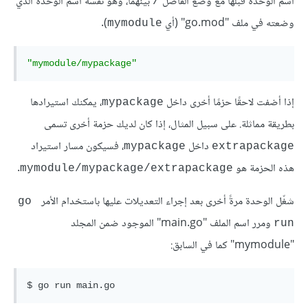
اسم الوحدة قبلها مع وضع الفاصل
بينهما، وهو نفسه اسم الوحدة الذي
/
وضعته في ملف "go.mod" (أي
).
mymodule
"mymodule/mypackage"
إذا أضفت لاحقًا حزمًا أخرى داخل
، يمكنك استيرادها
mypackage
بطريقة مماثلة. على سبيل المثال، إذا كان لديك حزمة أخرى تسمى
داخل
، فسيكون مسار استيراد
mypackage
extrapackage
هذه الحزمة هو
.
mymodule/mypackage/extrapackage
شغّل الوحدة مرةً أخرى بعد إجراء التعديلات عليها باستخدام الأمر
go 
ومرر اسم الملف "main.go" الموجود ضمن المجلد
run
"mymodule" كما في السابق: