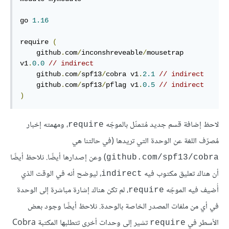
go 
1.16
require 
(
    github
.
com
/
inconshreveable
/
mousetrap 
v1
.
0.0
// indirect
    github
.
com
/
spf13
/
cobra v1
.
2.1
// indirect
    github
.
com
/
spf13
/
pflag v1
.
0.5
// indirect
)
لاحظ إضافة قسم جديد مُتمثّل بالموجّه
، ومهمته إخبار
require
مُصرّف اللغة عن الوحدة التي تريدها (في حالتنا هي
) وعن إصدارها أيضًا. نلاحظ أيضًا
github.com/spf13/cobra
أن هناك تعليق مكتوب فيه
، ليوضح أنه في الوقت الذي
indirect
أُضيف فيه الموجّه
، لم تكن هناك إشارة مباشرة إلى الوحدة
require
في أي من ملفات المصدر الخاصة بالوحدة. نلاحظ أيضًا وجود بعض
الأسطر في
تشير إلى وحدات أخرى تتطلبها المكتبة Cobra
require