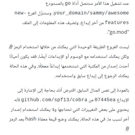
عند تشغيل هذا الأمر ستتصل أداة
بالمستودع
go
، وستنزّل الفرع
new-
your_domain/sammy/awesome
من آخر إيداع، وتضيف هذه المعلومات إلى الملف
features
"go.mod".
ليست الفروع الطريقة الوحيدة التي يمكنك من خلالها استخدام الرمز
،
@
ولكن يمكنك استخدامه مع الوسوم أو الإيداعات أيضًا، فقد يكون أحيانًا
أحدث إصدار من المكتبة التي تستخدمها إيداعًأ معطلًا، وفي هذه الحالة
يمكنك الرجوع إلى إيداع سابق واستخدامه.
بالعودة إلى نفس المثال السابق، افترض أنك بحاجة إلى الإشارة إلى
الإيداع
من
لأنه
github.com/spf13/cobra
07445ea
يحتوي على بعض التغييرات التي تحتاجها ولا يمكنك استخدام إصدار
آخر لسبب ما. في هذه الحالة، يمكنك وضع قيمة معمّاة hash بعد الرمز
.
@