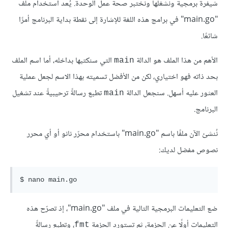
شيفرة برمجية ونشغلها ونختبر صحة عمل الوحدة. يُعد استخدام ملف
"main.go" في برامج هذه اللغة للإشارة إلى نقطة بداية البرنامج أمرًا
شائعًا.
الأهم من هذا الملف هو الدالة
التي سنكتبها بداخله، أما اسم الملف
main
بحد ذاته فهو اختياري، لكن من الأفضل تسميته بهذا الاسم لجعل عملية
العثور عليه أسهل. سنجعل الدالة
تطبع رسالةً ترحيبيةً عند تشغيل
main
البرنامج.
نُنشئ الآن ملفًا باسم "main.go" باستخدام محرّر نانو أو أي محرر
نصوص مفضل لديك:
ضع التعليمات البرمجية التالية في ملف "main.go"، إذ تصرّح هذه
التعليمات أولًا عن الحزمة، ثم تستورد الحزمة
، وتطبع رسالةً
fmt