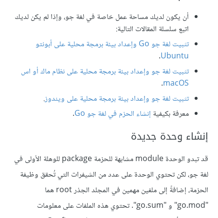
أن يكون لديك مساحة عمل خاصة في لغة جو، وإذا لم يكن لديك
اتبع سلسلة المقالات التالية:
تثبيت لغة جو Go وإعداد بيئة برمجة محلية على أبونتو
.
Ubuntu
تثبيت لغة جو وإعداد بيئة برمجة محلية على نظام ماك أو اس
.
macOS
تثبيت لغة جو وإعداد بيئة برمجة محلية على ويندوز
.
معرفة بكيفية
إنشاء الحزم في لغة جو Go
.
إنشاء وحدة جديدة
قد تبدو الوحدة module مشابهة للحزمة package للوهلة الأولى في
لغة جو، لكن تحتوي الوحدة على عدد من الشيفرات التي تُحقق وظيفة
الحزمة، إضافةً إلى ملفين مهمين في المجلد الجذر root هما
"go.mod" و "go.sum". تحتوي هذه الملفات على معلومات