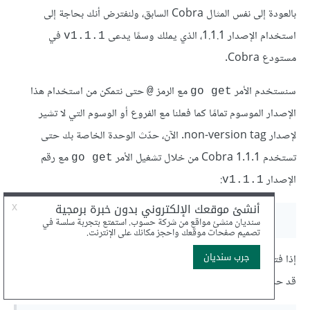
بالعودة إلى نفس المثال Cobra السابق، ولنفترض أنك بحاجة إلى
استخدام الإصدار 1.1.1، الذي يملك وسمًا يدعى
في
v1.1.1
مستودع Cobra.
سنستخدم الأمر
مع الرمز
حتى نتمكن من استخدام هذا
@
go get
الإصدار الموسوم تمامًا كما فعلنا مع الفروع أو الوسوم التي لا تشير
لإصدار non-version tag. الآن، حدّث الوحدة الخاصة بك حتى
تستخدم Cobra 1.1.1 من خلال تشغيل الأمر
مع رقم
go get
الإصدار
:
v1.1.1
إذا فتحت الآن ملف "go.mod" الخاص بالوحدة، فسترى أن
go get
قد حدّث سطر
للإشارة إلى الإيداع الذي تستخدمه:
require