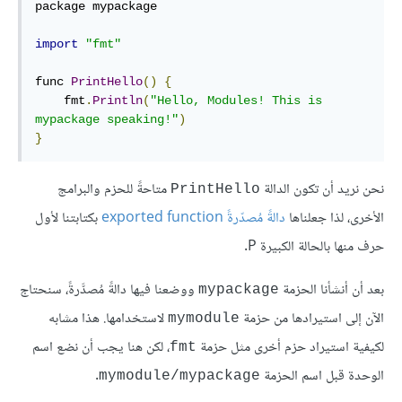
package mypackage

import
"fmt"
func 
PrintHello
()
{
    fmt
.
Println
(
"Hello, Modules! This is 
mypackage speaking!"
)
}
نحن نريد أن تكون الدالة
متاحةً للحزم والبرامج
PrintHello
الأخرى، لذا جعلناها
دالةً مُصدّرةً exported function
بكتابتنا لأول
حرف منها بالحالة الكبيرة P.
بعد أن أنشأنا الحزمة
ووضعنا فيها دالةً مُصدَّرةً، سنحتاج
mypackage
الآن إلى استيرادها من حزمة
لاستخدامها. هذا مشابه
mymodule
لكيفية استيراد حزم أخرى مثل حزمة
، لكن هنا يجب أن نضع اسم
fmt
الوحدة قبل اسم الحزمة
.
mymodule/mypackage