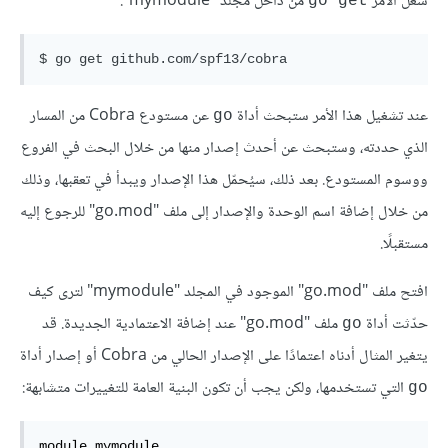
شغّل الأمر
من داخل مجلد "mymodule":
go get
عند تشغيل هذا الأمر ستبحث أداة
عن مستودع Cobra من المسار
go
الذي حددته، وستبحث عن أحدث إصدار منها من خلال البحث في الفروع
ووسوم المستودع. بعد ذلك، سيُحمّل هذا الإصدار ويبدأ في تعقبها، وذلك
من خلال إضافة اسم الوحدة والإصدار إلى ملف "go.mod" للرجوع إليه
مستقبلًا.
افتح ملف "go.mod" الموجود في المجلد "mymodule" لترى كيف
حدّثت أداة
ملف "go.mod" عند إضافة الاعتمادية الجديدة. قد
go
يتغير المثال أدناه اعتمادًا على الإصدار الحالي من Cobra أو إصدار أداة
التي تستخدمها، ولكن يجب أن تكون البنية العامة للتغييرات متشابهة:
go
module mymodule
