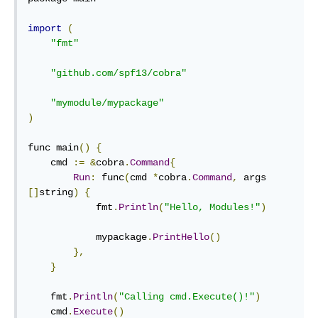
import
(
"fmt"
"github.com/spf13/cobra"
"mymodule/mypackage"
)
func main
()
{
    cmd 
:=
&
cobra
.
Command
{
Run
:
 func
(
cmd 
*
cobra
.
Command
,
 args 
[]
string
)
{
            fmt
.
Println
(
"Hello, Modules!"
)
            mypackage
.
PrintHello
()
},
}
    fmt
.
Println
(
"Calling cmd.Execute()!"
)
    cmd
.
Execute
()