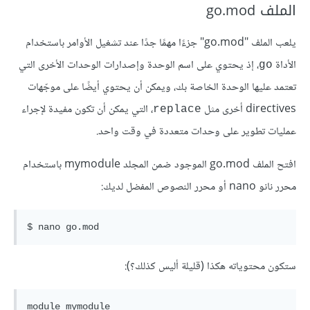
الملف go.mod
يلعب الملف "go.mod" جزءًا مهمًا جدًا عند تشغيل الأوامر باستخدام
الأداة
، إذ يحتوي على اسم الوحدة وإصدارات الوحدات الأخرى التي
go
تعتمد عليها الوحدة الخاصة بك، ويمكن أن يحتوي أيضًا على موجّهات
directives أخرى مثل
، التي يمكن أن تكون مفيدة لإجراء
replace
عمليات تطوير على وحدات متعددة في وقت واحد.
افتح الملف go.mod الموجود ضمن المجلد mymodule باستخدام
محرر نانو nano أو محرر النصوص المفضل لديك:
ستكون محتوياته هكذا (قليلة أليس كذلك؟):
module mymodule
