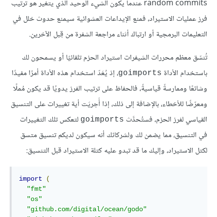
random commits عندما يكون الشيء الوحيد الذي يتغير هو ترتيب
فرز عمليات الاستيراد، فمنع الإيداعات العشوائية سيمنع حدوث خلل في
التعليمات البرمجية أو ارتباك أثناء مراجعة الشفرة من قِبل الآخرين.
تُنسّق معظم محررات الشيفرات استيراد الحزم تلقائيًا أو يسمحون لك
باستخدام الأداة
، إذ يُعَدّ استخدام هذه الأداة أمرًا مفيدًا
goimports
وشائعًا وممارسةً قياسيةً، فالحفاظ على ترتيب الفرز يدويًا قد يكون مُملًا
ومعرّضًا للأخطاء، بالإضافة إلى ذلك، إذا أُجريَت أية تغييرات على التنسيق
القياسي لفرز الحزم، فستُحدَّث
لتعكس تلك التغييرات
goimports
في التنسيق، مما يضمن لك ولشركائك أنه سيكون لديكم تنسيق متسق
لكتل الاستيراد، وإليك ما قد تبدو عليه كتلة الاستيراد قبل التنسيق:
import
(
"fmt"
"os"
"github.com/digital/ocean/godo"