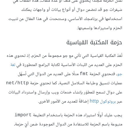
تُمثّل الحزمة مجلدًا يحتوي على ملف أو عدة ملفات، هذه الملفات هي
شيفرات جو قد تتضمن دوال أو أنواع بيانات أو واجهات يمكنك
استخدامها في برنامجك الأساسي، وسنتحدث في هذا المقال عن تثبيت
الحزم واستيرادها وتسميتها.
حزمة المكتبة القياسية
تُعَدّ المكتبة القياسية التي تأتي مع جو مجموعةً من الحزم، إذ تحتوي هذه
الحزم على العديد من اللبنات الأساسية لكتابة البرامج المتطورة في
لغة
جو
، فتحتوي الحزمة
مثلًا على العديد من الدوال التي تُسهّل
fmt
عمليات تنسيق وطباعة السلاسل النصية، كما تحتوي حزمة
net/http
على دوال تسمح للمطوّر بإنشاء خدمات ويب وإرسال واسترداد البيانات
عبر
بروتوكول http
إضافةً للعديد من الأمور الأخرى.
يجب عليك أولًا استيراد هذه الحزمة باستخدام التعليمة
import
متبوعة باسم الحزمة للاستفادة من الدوال الموجودة ضمن أيّ حزمة،