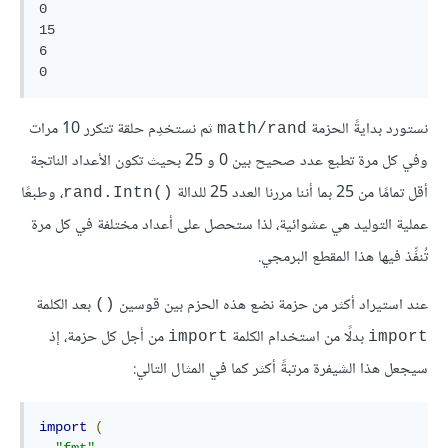
0

15

6

نستورد بدايةً الحزمة
ثم نستخدِم حلقة تتكرر 10 مرات
math/rand
وفي كل مرة تطبع عدد صحيح بين 0 و 25 بحيث تكون الأعداد الناتجة
أقل تمامًا من 25 بما أننا مررنا العدد 25 للدالة
، وطبعًا
()rand.Intn
عملية التوليد هي عشوائية، لذا ستحصل على أعداد مختلفة في كل مرة
تُنفِّذ فيها هذا المقطع البرمجي.
عند استيراد أكثر من حزمة نضع هذه الحزم بين قوسين
بعد الكلمة
()
بدلًا من استخدام الكلمة
من أجل كل حزمة، إذ
import
import
سيجعل هذا الشيفرة مرتبةً أكثر كما في المثال التالي:
import
(