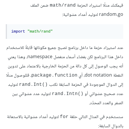
فيمكنك مثلًا استيراد الحزمة
ضمن الملف
math/rand
random.go لتوليد أعداد عشوائية:
import
"math/rand"
عند استيراد حزمة ما داخل برنامج تصبح جميع مكوناتها قابلةً للاستخدام
داخل هذا البرنامج لكن بفضاء أسماء منفصل namespace، وهذا يعني
أنه يجب الوصول إلى كل دالة من الحزمة الخارجية بالاعتماد على تدوين
النقطة dot notation، أي
، فللوصول مثلًا
package.function
إلى الدوال الموجودة في الحزمة السابقة نكتب
لتوليد
()rand.Int
عدد صحيح عشوائي أو
لتوليد عدد عشوائي بين
()rand.Intn
الصفر والعدد المحدَّد.
سنستخدِم في المثال التالي حلقة
لتوليد أعداد عشوائية بالاستعانة
for
بالدوال السابقة: