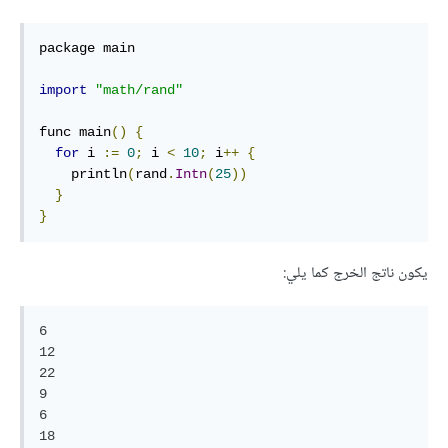
package main

import
"math/rand"
func main
()
{
for
 i 
:=
0
;
 i 
<
10
;
 i
++
{
    println
(
rand
.
Intn
(
25
))
}
}
يكون ناتج الخرج كما يلي:
6

12

22

9

6

18
