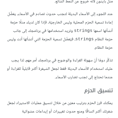
مثل بايثون لأنه خروج عن النمط الشائع.
عند اللجوء إلى الأسماء البديلة لتجنب حدوث تصادم في الأسماء، يفضَّل
إعادة تسمية الحزم المحلية وليس الخارجيّة، فإذا كان لديك مثلًا حزمة
أنشأتها اسمها
وتريد استخدامها في برنامجك إلى جانب
strings
حزمة النظام
، فيُفضّل تسمية الحزمة التي أنشأتها أنت وليس
strings
حزمة النظام.
تذكَّر دومًا أنّ سهولة القراءة والوضوح في برنامجك أمر مهم، لذا يجب
عليك استخدام الأسماء البديلة فقط لجعل الشيفرة أكثر قابليةً للقراءة أو
عندما تحتاج إلى تجنب تضارب الأسماء.
تنسيق الحزم
يمكنك فرز الحزم بترتيب معيّن من خلال تنسيق عمليات الاستيراد لجعل
شفرتك أكثر اتساقًا ومنع حدوث تغييرات أو إيداعات عشوائية