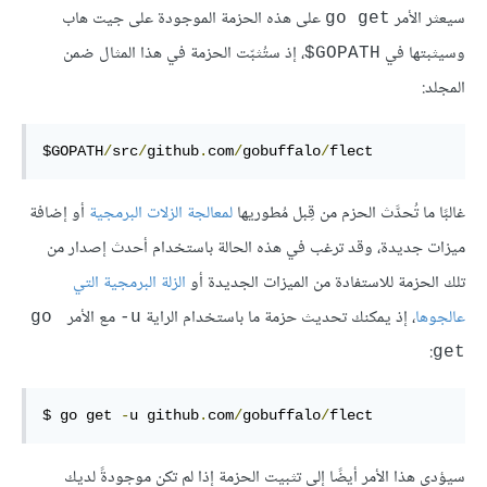
سيعثر الأمر
على هذه الحزمة الموجودة على جيت هاب
go get
وسيثبتها في
، إذ ستُثبّت الحزمة في هذا المثال ضمن
GOPATH$
المجلد:
$GOPATH
/
src
/
github
.
com
/
gobuffalo
/
flect
غالبًا ما تُحدَّث الحزم من قِبل مُطوريها
لمعالجة الزلات البرمجية
أو إضافة
ميزات جديدة، وقد ترغب في هذه الحالة باستخدام أحدث إصدار من
تلك الحزمة للاستفادة من الميزات الجديدة أو
الزلة البرمجية التي
عالجوها
، إذ يمكنك تحديث حزمة ما باستخدام الراية
مع الأمر
go 
‎-u
:
get
$ go get 
-
u github
.
com
/
gobuffalo
/
flect
سيؤدي هذا الأمر أيضًا إلى تثبيت الحزمة إذا لم تكن موجودةً لديك