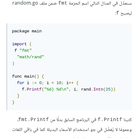
سنعدِّل في المثال التالي اسم الحزمة
ضمن ملف random.go
fmt
ليصبح
:
f
package main

import
(
 f 
"fmt"
"math/rand"
)
func main
()
{
for
 i 
:=
0
;
 i 
<
10
;
 i
++
{
    f
.
Printf
(
"%d) %d\n"
,
 i
,
 rand
.
Intn
(
25
))
}
}
كتبنا
في البرنامج السابق بدلًا من
،
fmt.Printf
f.Printf
وعمومًا لا يُفضَّل في جو استخدام الأسماء البديلة كما في باقي اللغات