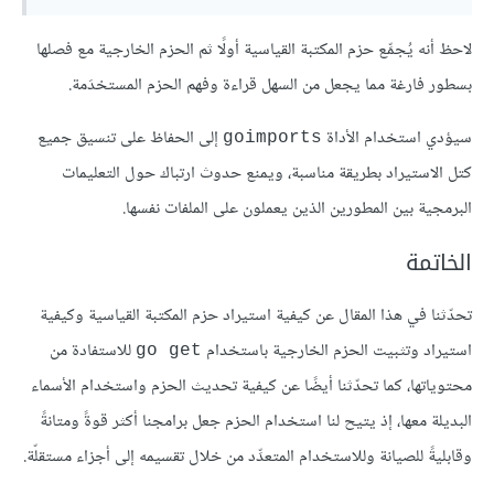
لاحظ أنه يُجمِّع حزم المكتبة القياسية أولًا ثم الحزم الخارجية مع فصلها
بسطور فارغة مما يجعل من السهل قراءة وفهم الحزم المستخدَمة.
سيؤدي استخدام الأداة
إلى الحفاظ على تنسيق جميع
goimports
كتل الاستيراد بطريقة مناسبة، ويمنع حدوث ارتباك حول التعليمات
البرمجية بين المطورين الذين يعملون على الملفات نفسها.
الخاتمة
تحدّثنا في هذا المقال عن كيفية استيراد حزم المكتبة القياسية وكيفية
استيراد وتثبيت الحزم الخارجية باستخدام
للاستفادة من
go get
محتوياتها، كما تحدّثنا أيضًا عن كيفية تحديث الحزم واستخدام الأسماء
البديلة معها، إذ يتيح لنا استخدام الحزم جعل برامجنا أكثر قوةً ومتانةً
وقابليةً للصيانة وللاستخدام المتعدِّد من خلال تقسيمه إلى أجزاء مستقلّة.