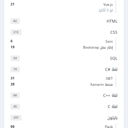
21
Vue.js
(و 3 أكثر)
HTML
82
CSS
215
6
Sass
19
إطار عمل Bootstrap
SQL
59
لغة C#‎
79
31
‎.NET
28
منصة Xamarin
لغة C++‎
68
لغة C
45
بايثون
297
66
Flask