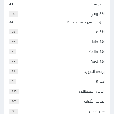
43
Django
لغة روبي
50
23
إطار العمل Ruby on Rails
لغة Go
58
لغة جافا
95
لغة Kotlin
5
لغة Rust
58
برمجة أندرويد
11
لغة R
6
الذكاء الاصطناعي
115
صناعة الألعاب
102
سير العمل
68