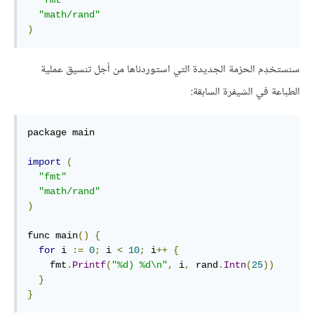
"fmt"
"math/rand"
)
سنستخدِم الحزمة الجديدة التي استوردناها من أجل تنسيق عملية
الطباعة في الشيفرة السابقة:
package main

import
(
"fmt"
"math/rand"
)
func main
()
{
for
 i 
:=
0
;
 i 
<
10
;
 i
++
{
    fmt
.
Printf
(
"%d) %d\n"
,
 i
,
 rand
.
Intn
(
25
))
}
}