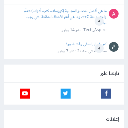
ما هي أفضل المصادر المجانية (كورسات، كتب، أدوات) لتعلّم
واحترام لغة C++، وما هي أهم الأخطاء الشائعة التي يجب
4
تجنبها؟
Tech_Aspire · نشر
14 يوليو
كم علي ان اعطي وقت للدورة
4
محمد سداتي صامد2 · نشر
7 يوليو
تابعنا على
إعلانات