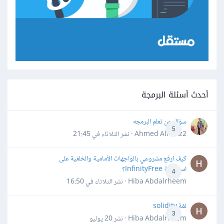
أحدث أسئلة البرمجة
سؤال عن تعلم البرمجه
5
Ahmed Alhafiz2 · نشر
الثلاثاء في 21:45
كيف ارفع مشروعي بالواجهات الأمامية والخلفية على
استضافة InfinityFree؟
4
Hiba Abdalrheem · نشر
الثلاثاء في 16:50
لغة solidity
3
Hiba Abdalrheem · نشر
20 يوليو