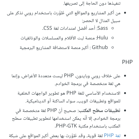
تنفيذها دون الحاجة إلى تصريفها.
من أكبر المشاريع والمواقع التي طُوِّرت باستخدام روبي نذكر على
سبيل المثال لا الحصر:
Sass: أحد أفضل امتدادات لغة CSS.
Hulu: منصة لبث الأفلام والمسلسلات والوثائقيات
Github : أكبر منصة لاستضافة المشاريع البرمجية
PHP
على خلاف روبي وبايثون، PHP ليست متعددة الأغراض، وإنما
هي لغة متخصصة في برمجة الخوادم.
الاستخدام الأساسي للغة PHP هو تطوير الواجهات الخلفية
للمواقع وتطبيقات الويب، سواء الساكنة أو الديناميكية.
تطبيقات سطح المكتب
: صحيح أنّ PHP لغة متخصصة في
برمجة الخوادم، إلا أنّه يمكن استخدامها لتطوير تطبيقات سطح
المكتب باستخدام مكتبة PHP-GTK.
لغة PHP
لغة قوية، وقد طُوِّرت بها بعض أكبر المواقع على شبكة