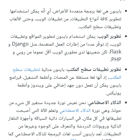
بايثون هي لغة برمجة متعددة الأغراض، أي أنّه يمكن استخدامها
لتطوير كافة أنواع التطبيقات، من تطبيقات الويب، وحتى الألعاب
وتطبيقات سطح المكتب.
تطوير الويب
: يمكن استخدام بايثون لتطوير المواقع وتطبيقات
الويب، إذ توفّر عددا من إطارات العمل المتقدمة، مثل Django و
Flask. لكن شعبيتها لدى مطوري الويب أقل عموما من روبي و
PHP.
تطوير تطبيقات سطح المكتب
: بايثون مثالية
لتطبيقات سطح
المكتب
، إذ أنّها لغة مستقلة عن المنصات وأنظمة التشغيل، فبرامج
بايثون يمكن أن تعمل دون جهد إضافي على ويندوز وأنظمة
يونيكس.
الذكاء الاصطناعي
: نحن نعيش ثورة جديدة ستغير كل شيء من
حولنا، وهي ثورة
الذكاء الاصطناعي
وتعلم الآلة التي أصبحت
تطبيقاتها في كل مكان، في السيارات ذاتية السياقة وأجهزة التلفاز
الذكية وروبوتات الدردشة والتعرف على الوجوه وغيرها من
التطبيقات. تُعد بايثون أنسب لغات البرمجة للذكاء الاصطناعي كما