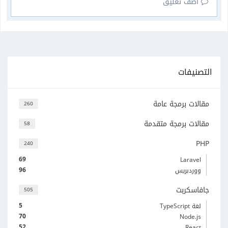
أضف تعليق
التصنيفات
مقالات برمجة عامة
260
مقالات برمجة متقدمة
58
PHP
240
69
Laravel
96
ووردبريس
جافاسكربت
505
5
لغة TypeScript
70
Node.js
52
React