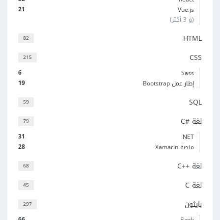
21
Vue.js
(و 3 أكثر)
HTML
82
CSS
215
6
Sass
19
إطار عمل Bootstrap
SQL
59
لغة C#‎
79
31
‎.NET
28
منصة Xamarin
لغة C++‎
68
لغة C
45
بايثون
297
66
Flask