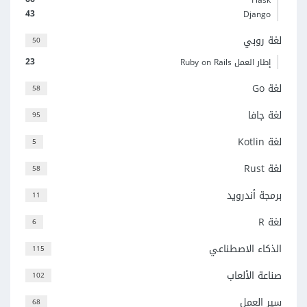
43
Django
لغة روبي
50
23
إطار العمل Ruby on Rails
لغة Go
58
لغة جافا
95
لغة Kotlin
5
لغة Rust
58
برمجة أندرويد
11
لغة R
6
الذكاء الاصطناعي
115
صناعة الألعاب
102
سير العمل
68