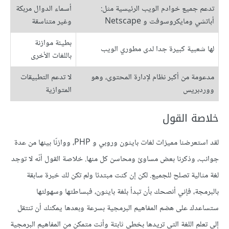
تدعم جميع خوادم الويب الرئيسية مثل:
أسماء الدوال مربكة
أباتشي ومايكروسوفت و Netscape
وغير متناسقة
بطيئة موازنة
لها شعبية كبيرة جدا لدى مطوري الويب
باللغات الأخرى
مدعومة من أكبر نظام لإدارة المحتوى، وهو
لا تدعم التطبيقات
ووردبريس
المتوازية
خلاصة القول
لقد استعرضنا مميزات لغات بايثون وروبي و PHP، ووازنّا بينها من عدة
جوانب، وذكرنا بعض مساوئ ومحاسن كل منها. خلاصة القول أنّه لا توجد
لغة مثالية تصلح للجميع. لكن إن كنت مبتدئا ولم تكن لك خبرة سابقة
بالبرمجة، فإني أنصحك بأن تبدأ بلغة بايثون، فبساطتها وسهولتها
ستساعدك على هضم المفاهيم البرمجية بسرعة وبعدها يمكنك أن تنتقل
إلى تعلم اللغة التي تريدها بخطى ثابتة وأنت متمكن من المفاهيم البرمجية