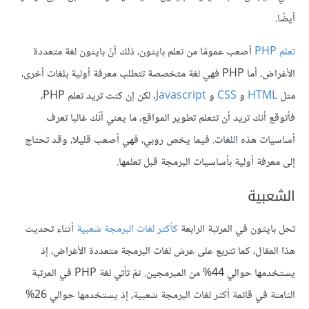
أيضًا.
تعلم PHP
أصعب عمومًا من تعلم بايثون، ذلك أنّ بايثون لغة متعددة
الأغراض، أما PHP فهي لغة متخصصة تتطلب معرفة أولية بلغات أخرى،
مثل
HTML
و
CSS
و
Javascript
. لكن إن كنت تريد تعلم PHP،
فأتوقع أنك تريد أن تتعلم تطوير المواقع، ما يعني أنّك غالبا تعرف
أساسيات هذه اللغات. فيما يخص روبي، فهي أصعب قليلا، وقد تحتاج
إلى معرفة أولية بأساسيات البرمجة قبل تعلمها.
الشعبية
تحل بايثون في المرتبة الرابعة
كأكثر لغات البرمجة شعبية
أثناء تحديث
هذا المقال، كما تتربع على عرش لغات البرمجة متعددة الأغراض، إذ
يستخدمها حوالي 44% من المبرمجين. ثمّ تأتي لغة PHP في المرتبة
الثامنة في قائمة أكثر لغات البرمجة شعبية، إذ يستخدمها حوالي 26%