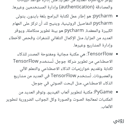
يوفر Django العديد من المزايا، مثل إدارة قواعد البيانات
والمصادقة (authentication) وإدارة المستخدمين وغيرها.
pycharm: هو إطار عمل لكتابة البرامج بلغة بايثون، يتولى
pycharm التفاصيل الروتينية، ويتيح لك أن تركز على المهام
الكبيرة والمعقدة. pycharm هو بيئة تطوير متكاملة، ويوفر
العديد من المزايا، مثل الإكمال التلقائي للشفرات وفحص الأخطاء
وإدارة المشاريع وغيرها.
TensorFlow: هي مكتبة مجانية ومفتوحة المصدر للذكاء
الاصطناعي من تطوير شركة جوجل. تُستخدم TensorFlow
لكتابة وتقديم خوارزميات الذكاء الاصطناعي والتعلم الآلي
والعصبونات. تُستخدم TensorFlow في العديد من مشاريع
الذكاء الاصطناعي، مثل البحث الصوتي في جوجل.
PyGame: مكتبة لتطوير ألعاب الفيديو، وتوفر العديد من
المكتبات لمعالجة الصوت والصورة وكل الجوانب الضرورية لتطوير
الألعاب.
روبي