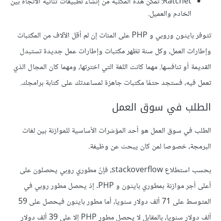
Ratchet: تمكّن هذه المكتبة من إنشاء تطبيقات ثنائية الاتجاه بين
الخادم والعميل.
تتوفر بايثون وروبي و PHP على المئات إن لم أقل الآلاف من المكتبات
وإطارات العمل، وكل سنة تظهر مكتبات وإطارات عمل جديدة تستبدل
القديمة أو تنافسها. مهما كانت اللغة التي اخترتها، ومهما كان المجال الذي
تعمل فيه، فستجد حتمًا مكتبات جاهزة لمساعدتك على كتابة برامجك.
الطلب في سوق العمل
الطلب في سوق العمل هو أحد المؤشرات الأساسية للموازنة بين لغات
البرمجة، خصوصا لمن كان يبحث عن وظيفة.
بحسب استطلاع stackoverflow، فإنّ مطوري روبي يحصلون على
أعلى أجر موازنة بمطوري بايثون و PHP. إذ يحصل مطور روبي في
المتوسط على 71 ألف دولار سنويا، أما مطور بايثون فيحصل على 59
ألف دولار سنويا، بالمقابل لا يحصل مطور PHP إلا على 39 ألف دولار