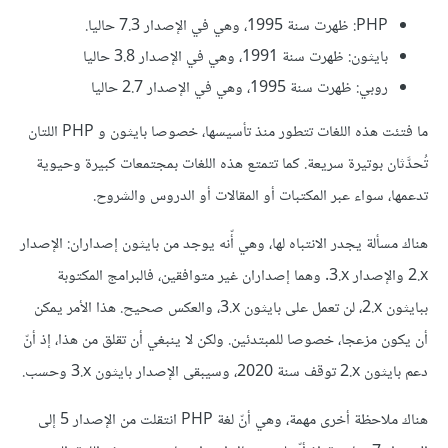
PHP: ظهرت سنة 1995، وهي في الإصدار 7.3 حاليا.
بايثون: ظهرت سنة 1991، وهي في الإصدار 3.8 حاليا
روبي: ظهرت سنة 1995، وهي في الإصدار 2.7 حاليا
ما فتئت هذه اللغات تتطور منذ تأسيسها، خصوصا بايثون و PHP اللتان
تُحدَّثان بوتيرة سريعة. كما تتمتع هذه اللغات بمجتمعات كبيرة وحيوية
تدعمها، سواء عبر المكتبات أو المقالات أو الدروس والشروح.
هناك مسألة يجدر الانتباه لها، وهي أّنه يوجد من بايثون إصداران: الإصدار
‎2.x‎ والإصدار ‎3.x‎. وهما إصداران غير متوافقين، فالبرامج المكتوبة
ببايثون ‎2.x‎، لن تعمل على بايثون ‎3.x‎، والعكس صحيح. هذا الأمر يمكن
أن يكون مزعجا، خصوصا للمبتدئين. ولكن لا ينبغي أن تقلق من هذا، إذ أنّ
دعم بايثون ‎2.x‎ توقف سنة 2020، وسيبقى الإصدار بايثون ‎3.x‎‎ وحسب.
هناك ملاحظة أخرى مهمة، وهي أنّ لغة PHP انتقلت من الإصدار 5 إلى