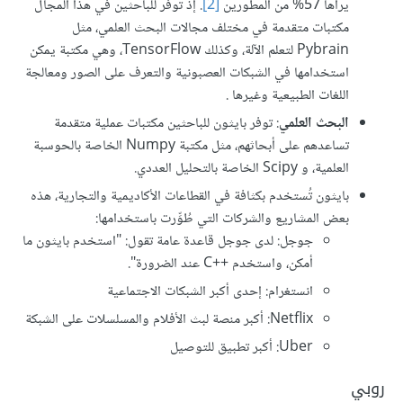
يراها 57% من المطورين
[2]
. إذ توفر للباحثين في هذا المجال
مكتبات متقدمة في مختلف مجالات البحث العلمي، مثل
Pybrain لتعلم الآلة، وكذلك TensorFlow، وهي مكتبة يمكن
استخدامها في الشبكات العصبونية والتعرف على الصور ومعالجة
اللغات الطبيعية وغيرها .
البحث العلمي
: توفر بايثون للباحثين مكتبات عملية متقدمة
تساعدهم على أبحاثهم، مثل مكتبة Numpy الخاصة بالحوسبة
العلمية، و Scipy الخاصة بالتحليل العددي.
بايثون تُستخدم بكثافة في القطاعات الأكاديمية والتجارية، هذه
بعض المشاريع والشركات التي طُوِّرت باستخدامها:
جوجل: لدى جوجل قاعدة عامة تقول: "استخدم بايثون ما
أمكن، واستخدم C++‎ عند الضرورة".
انستغرام: إحدى أكبر الشبكات الاجتماعية
Netflix: أكبر منصة لبث الأفلام والمسلسلات على الشبكة
Uber: أكبر تطبيق للتوصيل
روبي