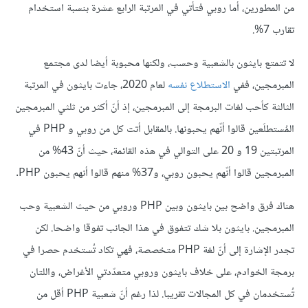
من المطورين، أما روبي فتأتي في المرتبة الرابع عشرة بنسبة استخدام
تقارب 7%.
لا تتمتع بايثون بالشعبية وحسب، ولكنها محبوبة أيضا لدى مجتمع
المبرمجين، ففي
الاستطلاع نفسه
لعام 2020، جاءت بايثون في المرتبة
الثالثة كأحب لغات البرمجة إلى المبرمجين، إذ أنّ أكثر من ثلثي المبرمجين
المُستطلَعين قالوا أنّهم يحبونها. بالمقابل أتت كل من روبي و PHP في
المرتبتين 19 و 20 على التوالي في هذه القائمة، حيث أنّ 43% من
المبرمجين قالوا أنّهم يحبون روبي، و37% منهم قالوا أنهم يحبون PHP.
هناك فرق واضح بين بايثون وبين PHP وروبي من حيث الشعبية وحب
المبرمجين. بايثون بلا شك تتفوق في هذا الجانب تفوقا واضحا. لكن
تجدر الإشارة إلى أنّ لغة PHP متخصصة، فهي تكاد تُستخدم حصرا في
برمجة الخوادم، على خلاف بايثون وروبي متعدّدتي الأغراض، واللتان
تُستخدمان في كل المجالات تقريبا. لذا رغم أنّ شعبية PHP أقل من