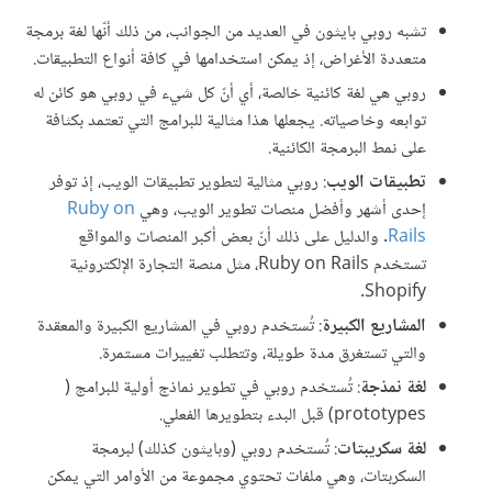
تشبه روبي بايثون في العديد من الجوانب، من ذلك أنّها لغة برمجة
متعددة الأغراض، إذ يمكن استخدامها في كافة أنواع التطبيقات.
روبي هي لغة كائنية خالصة، أي أنّ كل شيء في روبي هو كائن له
توابعه وخاصياته. يجعلها هذا مثالية للبرامج التي تعتمد بكثافة
على نمط البرمجة الكائنية.
تطبيقات الويب
: روبي مثالية لتطوير تطبيقات الويب، إذ توفر
إحدى أشهر وأفضل منصات تطوير الويب، وهي
Ruby on
Rails
. والدليل على ذلك أنّ بعض أكبر المنصات والمواقع
تستخدم Ruby on Rails، مثل منصة التجارة الإلكترونية
Shopify.
المشاريع الكبيرة
: تُستخدم روبي في المشاريع الكبيرة والمعقدة
والتي تستغرق مدة طويلة، وتتطلب تغييرات مستمرة.
لغة نمذجة
: تُستخدم روبي في تطوير نماذج أولية للبرامج (
prototypes) قبل البدء بتطويرها الفعلي.
لغة سكريبتات
: تُستخدم روبي (وبايثون كذلك) لبرمجة
السكربتات، وهي ملفات تحتوي مجموعة من الأوامر التي يمكن