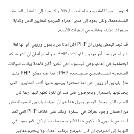
لا توجد عمومًا لغة برمجة آمنة تماما، فالأمر لا يعود إلى اللغة أو المنصة
المُستخدمة، ولكن يعود إلى مدى احترام المبرمج لمعايير الأمن وكتابة
شيفرات نظيفة وخالية من الثغرات الأمنية.
قد تجد البعض يقول أنّ PHP أقل أمانا من بايثون وروبي، أو أنها لغة
غير آمنة، وهذا أمر مردود. فلو كانت PHP غير آمنة، أنظنّ أنّ أكبر شبكة
اجتماعية في العالم، وهي فيسبوك التي تخزن أكبر قاعدة بيانات للبيانات
الشخصية للمستخدمين ستستخدم PHP؟ هذا غير ممكن. PHP مثلها
مثل بايثون أو روبي، هي لغة مستقرة ويسهر عليها آلاف المطورين الذين
يحدثونها باستمرار ويحرصون على سد أيّ ثغرة تظهر فيها. ربما كان
السبب الذي يجعل البعض يقول هذا هو أنّ صياغة بايثون البسيطة تقلل
من احتمال وجود ثغرات في الشفرة، وذلك على خلاف PHP التي تُعد
أعقد من بايثون. قد يكون هذا الأمر صحيحا نسبيا، لكنّ الأمر يعود في
النهاية إلى المبرمج، إن كان المبرمج يرتكب أخطاء ولا يحترم معايير