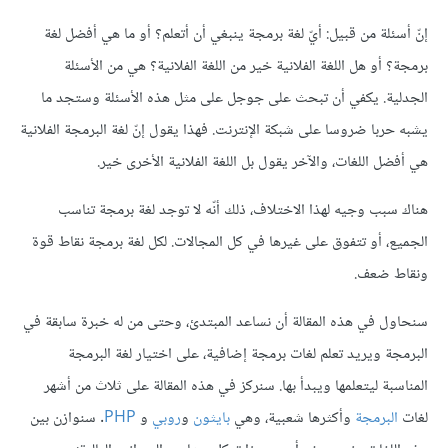
إنّ أسئلة من قبيل: أيّ لغة برمجة ينبغي أن أتعلم؟ أو ما هي أفضل لغة
برمجة؟ أو هل اللغة الفلانية خير من اللغة الفلانية؟ هي من الأسئلة
الجدلية. يكفي أن تبحث على جوجل على مثل هذه الأسئلة وستجد ما
يشبه حربا ضروسا على شبكة الإنترنت. فهذا يقول إنّ لغة البرمجة الفلانية
هي أفضل اللغات، والآخر يقول بل اللغة الفلانية الأخرى خير.
هناك سبب وجيه لهذا الاختلاف، ذلك أنّه لا توجد لغة برمجة تناسب
الجميع، أو تتفوق على غيرها في كل المجالات. لكل لغة برمجة نقاط قوة
ونقاط ضعف.
سنحاول في هذه المقالة أن نساعد المبتدئ، وحتى من له خبرة سابقة في
البرمجة ويريد تعلم لغات برمجة إضافية، على اختيار لغة البرمجة
المناسبة ليتعلمها ويبدأ بها. سنركز في هذه المقالة على ثلاث من أشهر
لغات
البرمجة
وأكثرها شعبية، وهي
بايثون
و
روبي
و
PHP
. سنوازن بين