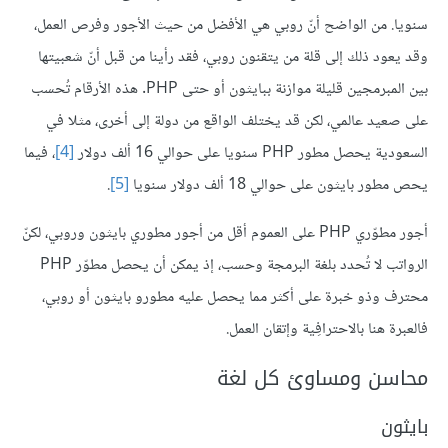
سنويا. من الواضح أنّ روبي هي الأفضل من حيث الأجور وفرص العمل،
وقد يعود ذلك إلى قلة من يتقنون روبي، فقد رأينا من قبل أنّ شعبيتها
بين المبرمجين قليلة موازنة ببايثون أو حتى PHP. هذه الأرقام تُحسب
على صعيد عالمي، لكن قد يختلف الواقع من دولة إلى أخرى، مثلا في
السعودية يحصل مطور PHP سنويا على حوالي 16 ألف دولار
[4]
، فيما
يحص مطور بايثون على حوالي 18 ألف دولار سنويا
[5]
.
أجور مطوّري PHP على العموم أقل من أجور مطوري بايثون وروبي، لكنّ
الرواتب لا تُحدد بلغة البرمجة وحسب، إذ يمكن أن يحصل مطوّر PHP
محترف وذو خبرة على أكثر مما يحصل عليه مطورو بايثون أو روبي،
فالعبرة هنا بالاحترافِية وإتقان العمل.
محاسن ومساوئ كل لغة
بايثون