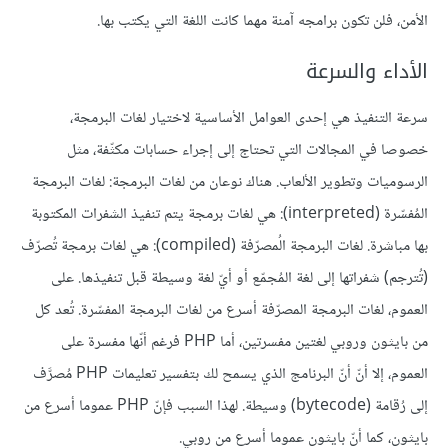
الأمن، فلن تكون برامجه آمنة مهما كانت اللغة التي يكتب بها.
الأداء والسرعة
سرعة التنفيذ هي إحدى العوامل الأساسية لاختيار لغات البرمجة،
خصوصا في المجالات التي تحتاج إلى إجراء حسابات مكثّفة، مثل
الرسوميات وتطوير الألعاب. هناك نوعان من لغات البرمجة: لغات البرمجة
المُفسّرة (interpreted): هي لغات برمجة يتم تنفيذ الشفرات المكتوبة
بها مباشرة. لغات البرمجة الُمصرّفة (compiled): هي لغات برمجة تُصرّف
(تُترجم) شفراتها إلى لغة المُجمّع أو أيّ لغة وسيطة قبل تنفيذها. على
العموم، لغات البرمجة المصرّفة أسرع من لغات البرمجة المفسّرة. تُعد كل
من بايثون وروبي لغتين مفسرتين، أما PHP فرغم أنّها مفسرة على
العموم، إلا أنّ أنّ البرنامج الذي يسمح لك بتفسير تعليمات PHP مُصرَّف
إلى رُقامة (bytecode) وسيطة. لهذا السبب فإنّ PHP عموما أسرع من
بايثون، كما أنّ بايثون عموما أسرع من روبي.