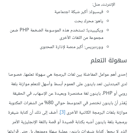
الإنترنت، مثل:
فيسبوك: أكبر شبكة اجتماعية
ياهو: محرك بحث
ويكيبيديا: تستخدم هذه الموسوعة الضخمة PHP ضمن
مجموعة من اللغات الأخرى
ووردبريس: أكبر منصة لإدَارة المحتوى
سهولة التعلم
إحدى أهم عوامل المفاضلة بين لغات البرمجة هي سهولة تعلمها، خصوصا
لدى المبتدئين. تعد بايثون على العموم أبسط وأسهل للتعلم موازنة بلغة
روبي أو PHP. بايثون لغة مختصرة وبعيدة عن الإسهاب، في الحقيقة
يُقدّر أنّ بايثون تختصر في المتوسط حوالي 80% من الشفرات المكتوبة
موازنة بلغات البرمجة الكائنية الأخرى
[3]
. أضف إلى ذلك أن كتابة شيفرة
برمجية بلغة بايثون أشبه بكتابة قصيدة أو قصة باللغة الإنجليزية الأمر
الذي لا يجعل كتابة شيفرات بايثون عملية سهلة وممتعة، بل حتى قراءتها