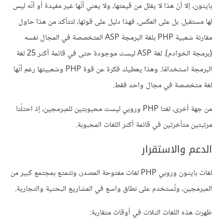
بايثون، إلا أنّ هذا لا يقلل من قيمتها، ولا يعني أنّها غير مفيدة أو أنّه ليس
لها مستقبل. بل على العكس، فهذا دليل على قوتها، لتتأكد من هذا حاول
مقارنة شعبية PHP بلغة البرمجة ASP المتخصصة في المجال نفسه
(برمجة الخوادم). لغة ASP ليست موجودة حتى في قائمة أكثر 25 لغة
البرمجة استخدامًا. وهذا يعطيك فكرة عن قوة PHP وشعبيتها رغم أنّها
لغة متخصصة في مجال واحد فقط.
من جهة أخرى، لغتا PHP وروبي ليست محبوبتين للمبرمجين، إذ احتلّتا
مرتبتين متأخرتين في قائمة أكثر اللغات المحبوبة.
الدعم والاستقرار
لغات بايثون وروبي PHP لغات مفتوحة المصدر، وتتمتع بمجتمع كبير من
المبرمجين، وتُستخدم على نطاق واسع في المشاريع البحثية والتجارية.
ظهرت هذه اللغات الثلاث في أوقات متقاربة: