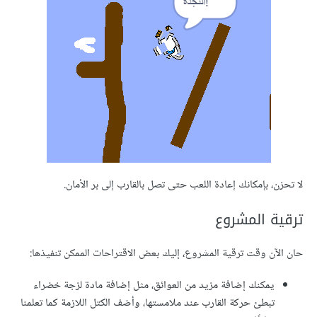
، بإمكانك إعادة اللعب حتى تصل بالقارب إلى بر الأمان.
ة المشروع
ن وقت ترقية المشروع، إليك بعض الاقتراحات الممكن تنفيذها:
يمكنك إضافة مزيد من العوائق، مثل إضافة مادة لزجة خضراء
تبطئ حركة القارب عند ملامستها، وأضف الكتل اللازمة كما تعلمنا