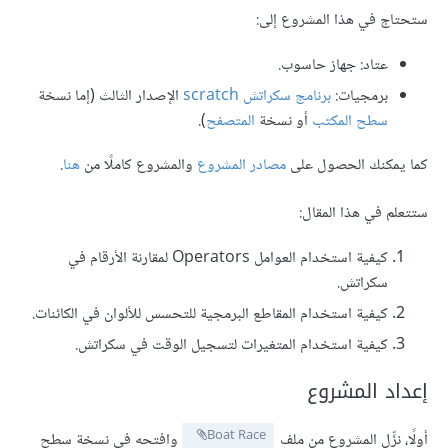
 في هذا المشروع إلى:
عتاد: جهاز حاسوب.
برمجيات:
برنامج سكراتش scratch
الإصدار الثالث (إما نسخة
سطح المكتب
أو نسخة
المتصفح
).
كنك الحصول على
مصادر المشروع
والمشروع كاملًا من
هنا
.
في هذا المقال:
كيفية استخدام العوامل Operators لمقارنة الأرقام في
سكراتش.
كيفية استخدام المقاطع البرمجية للتحسس للألوان في الكائنات.
كيفية استخدام المتغيرات لتسجيل الوقت في سكراتش.
د المشروع
Boat Race
نزِّل المشروع من ملف
وافتحه في نسخة سطح