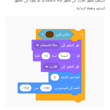
مظهر القارب إلى مظهر حالة الاصطدام، ثم يعود إلى المظهر
ونقطة البداية: