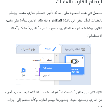
م القارب بالعقبات
في هذه الخطوة على إضافة تأثير التحطم للقارب عندما يرتطم
. أولًا، انتقل إلى نافذة
المظاهر
وانقر بالزر الأيمن للفأرة على مظهر
وضاعفه، ثم سمِّ المظهرين باسمٍ مناسب، "القارب" مثلًا، و"حالة
ام".
 انقر على مظهر "الاصطدام" ثم استخدم أداة
التحديد
لتحديد أجزاء
رب وسحبها بعيدًا وتدويرها ليبدو القارب وكأنه تحطم إلى أجزاء،