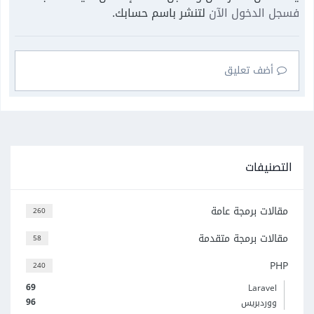
الدخول الآن
لتنشر باسم حسابك.
ضف تعليق
نيفات
ات برمجة عامة
260
لات برمجة متقدمة
58
240
69
Larave
96
وردبريس