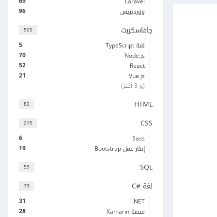
69
Laravel
96
ووردبريس
جافاسكربت
505
5
لغة TypeScript
70
Node.js
52
React
21
Vue.js
(و 3 أكثر)
HTML
82
CSS
215
6
Sass
19
إطار عمل Bootstrap
SQL
59
لغة C#‎
79
31
‎.NET
28
منصة Xamarin