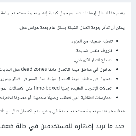
يقدم هذا المقال إرشادات تصميم حول كيفية إنشاء تجربة مستخدم رائعة
يمكن أن تتأثر جودة اتصال الشبكة بشكل عام بعدة عوامل مثل:
تغطية ضعيفة من المزود.
ظروف طقس شديدة.
انقطاع التيار الكهربائي.
الدخول في مناطق ميتة الاتصال دائمًا dead zones مثل البنايات ذات الجدران المانعة لاتصالات الشبكة.
الدخول في مناطق ميتة الاتصال مؤقتًا مثل السفر في قطار وعبور 
اتصالات الإنترنت المقيدة زمنيًا time-boxed مثل الاتصالات الموجودة في المطارات أو الفنادق.
الممارسات الثقافية التي تتطلب وصولًا محدودًا أو معدومًا للإنترن
هدفك هو تقديم تجربة مستخدم جيدة في وضع عدم الاتصال تقلل من تأثير ال
حدد ما تريد إظهاره للمستخدمين في حالة ضعف 