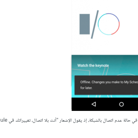
استخدام تطبيق Google I/O مربع إشعار ل