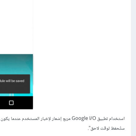
ستُحفظ لوقت لاحق".