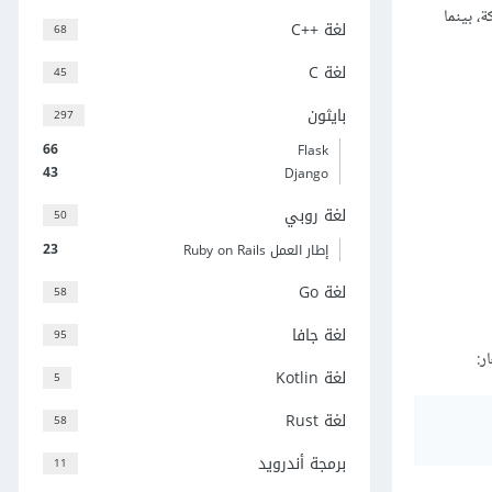
، بينما
لغة C++‎
68
لغة C
45
بايثون
297
66
Flask
43
Django
لغة روبي
50
23
إطار العمل Ruby on Rails
لغة Go
58
لغة جافا
95
ر:
لغة Kotlin
5
لغة Rust
58
برمجة أندرويد
11