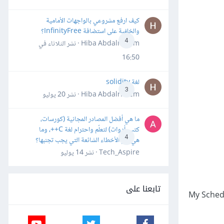
كيف ارفع مشروعي بالواجهات الأمامية
والخلفية على استضافة InfinityFree؟
4
Hiba Abdalrheem · نشر
الثلاثاء في
16:50
لغة solidity
3
Hiba Abdalrheem · نشر
20 يوليو
ما هي أفضل المصادر المجانية (كورسات،
كتب، أدوات) لتعلّم واحترام لغة C++، وما
4
هي أهم الأخطاء الشائعة التي يجب تجنبها؟
Tech_Aspire · نشر
14 يوليو
تابعنا على
إخبار المستخدم عندما يكون في حالة عدم اتصال بالشبكة، إذ يقول الإشعار "أنت بلا اتصال، تغييراتك في My Schedule