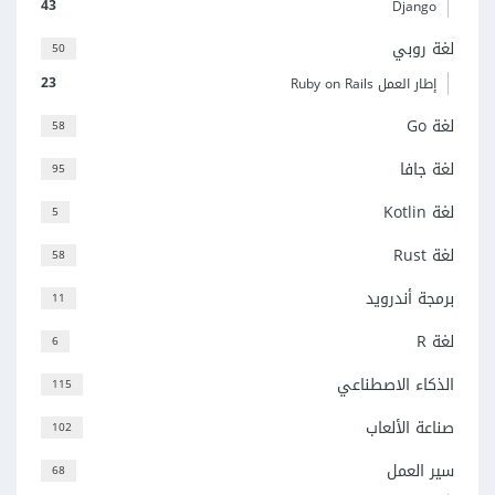
43
Django
لغة روبي
50
23
إطار العمل Ruby on Rails
لغة Go
58
لغة جافا
95
لغة Kotlin
5
لغة Rust
58
برمجة أندرويد
11
لغة R
6
الذكاء الاصطناعي
115
صناعة الألعاب
102
سير العمل
68