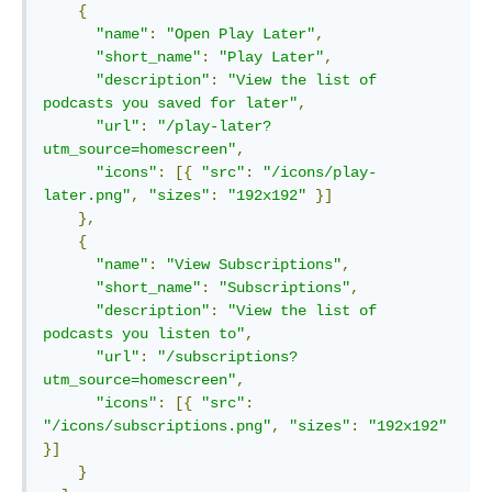
{
"name"
:
"Open Play Later"
,
"short_name"
:
"Play Later"
,
"description"
:
"View the list of 
podcasts you saved for later"
,
"url"
:
"/play-later?
utm_source=homescreen"
,
"icons"
:
[{
"src"
:
"/icons/play-
later.png"
,
"sizes"
:
"192x192"
}]
},
{
"name"
:
"View Subscriptions"
,
"short_name"
:
"Subscriptions"
,
"description"
:
"View the list of 
podcasts you listen to"
,
"url"
:
"/subscriptions?
utm_source=homescreen"
,
"icons"
:
[{
"src"
:
"/icons/subscriptions.png"
,
"sizes"
:
"192x192"
}]
}