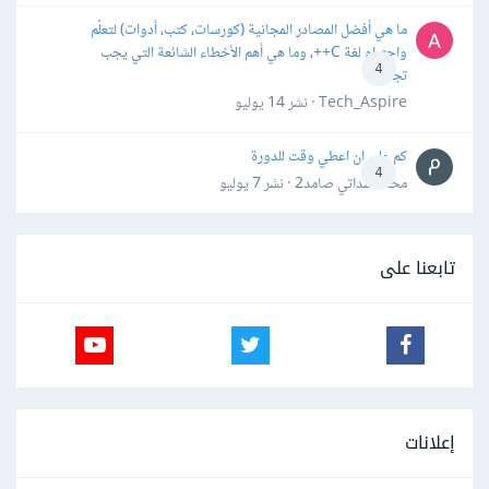
ما هي أفضل المصادر المجانية (كورسات، كتب، أدوات) لتعلّم
واحترام لغة C++، وما هي أهم الأخطاء الشائعة التي يجب
4
تجنبها؟
Tech_Aspire · نشر
14 يوليو
كم علي ان اعطي وقت للدورة
4
محمد سداتي صامد2 · نشر
7 يوليو
تابعنا على
إعلانات