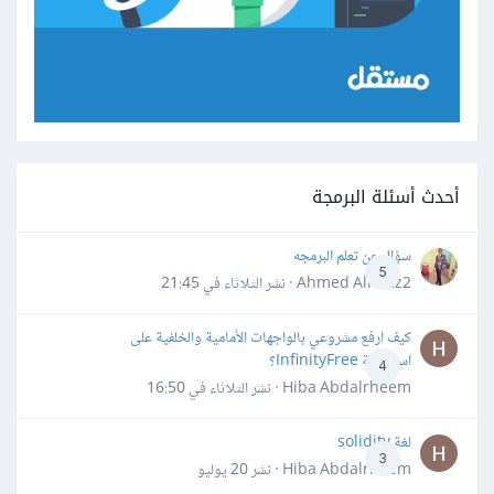
أحدث أسئلة البرمجة
سؤال عن تعلم البرمجه
5
Ahmed Alhafiz2 · نشر
الثلاثاء في 21:45
كيف ارفع مشروعي بالواجهات الأمامية والخلفية على
استضافة InfinityFree؟
4
Hiba Abdalrheem · نشر
الثلاثاء في 16:50
لغة solidity
3
Hiba Abdalrheem · نشر
20 يوليو