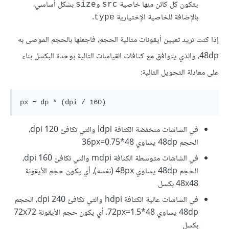
يتكون كل كائن منها خاصية
و
بشكل أساسي،
size
src
بالإضافة للخاصية الإختيارية
.
type
إذا كنت تريد تعيين أيقونات مثالية الحجم، فاجعلها بالحجم الموصى به
48dp، والذي يتوافق مع كثافات القياسات التالية بوحدة البكسل بناء
على معادلة التحويل التالية:
في الشاشات منخفضة الكثافة ldpi والتي تكافئ 120 dpi،
الحجم 48dp يساوي 48*0.75=36px
في الشاشات متوسطة الكثافة mdpi والتي تكافئ 160 dpi،
الحجم 48dp يساوي 48px (نفسه)، أي يكون حجم الأيقونة
48x48 بكسل
في الشاشات عالية الكثافة hdpi والتي تكافئ 240 dpi، الحجم
48dp يساوي 48*1.5=72px، أي يكون حجم الأيقونة 72x72
بكسل