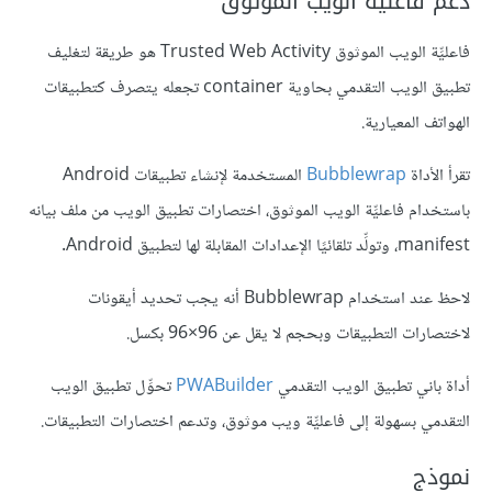
دعم فاعليِّة الويب الموثوق
فاعليِّة الويب الموثوق Trusted Web Activity هو طريقة لتغليف
تطبيق الويب التقدمي بحاوية container تجعله يتصرف كتطبيقات
الهواتف المعيارية.
تقرأ الأداة
Bubblewrap
المستخدمة لإنشاء تطبيقات Android
باستخدام فاعليِّة الويب الموثوق، اختصارات تطبيق الويب من ملف بيانه
manifest، وتولِّد تلقائيًا الإعدادات المقابلة لها لتطبيق Android.
لاحظ عند استخدام Bubblewrap أنه يجب تحديد أيقونات
لاختصارات التطبيقات وبحجم لا يقل عن 96×96 بكسل.
أداة باني تطبيق الويب التقدمي
PWABuilder
تحوِّل تطبيق الويب
التقدمي بسهولة إلى فاعليِّة ويب موثوق، وتدعم اختصارات التطبيقات.
نموذج