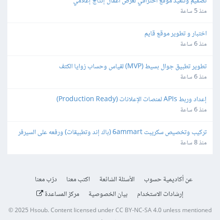
تصميم وتنفيذ موقع احترافي لعرض أعمال إنتاج إعلامي
منذ 5 ساعة
اختبار و تطوير موقع قايم
منذ 6 ساعة
تطوير تطبيق جوال بسيط (MVP) لقياس وحساب زوايا الكتف
منذ 6 ساعة
إعداد وربط APIs لمنصات الإعلانات (Production Ready)
منذ 6 ساعة
تركيب وتخصيص سكريبت 6ammart (باك إند وتطبيقات) ورفعه على السيرفر 
والمتجر
منذ 8 ساعة
عن أكاديمية حسوب
الأسئلة الشائعة
اكتب معنا
درّب معنا
إرشادات الاستخدام
بيان الخصوصية
مركز المساعدة
© 2025
Hsoub
.
Content licensed under
CC BY-NC-SA 4.0
unless mentioned