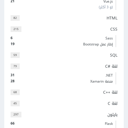
21
Vue.js
(و 3 أكثر)
HTML
82
CSS
215
6
Sass
19
إطار عمل Bootstrap
SQL
59
لغة C#‎
79
31
‎.NET
28
منصة Xamarin
لغة C++‎
68
لغة C
45
بايثون
297
66
Flask