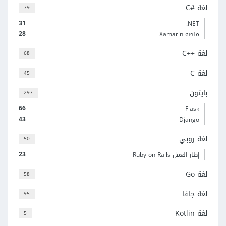
لغة C#‎
79
31
‎.NET
28
منصة Xamarin
لغة C++‎
68
لغة C
45
بايثون
297
66
Flask
43
Django
لغة روبي
50
23
إطار العمل Ruby on Rails
لغة Go
58
لغة جافا
95
لغة Kotlin
5