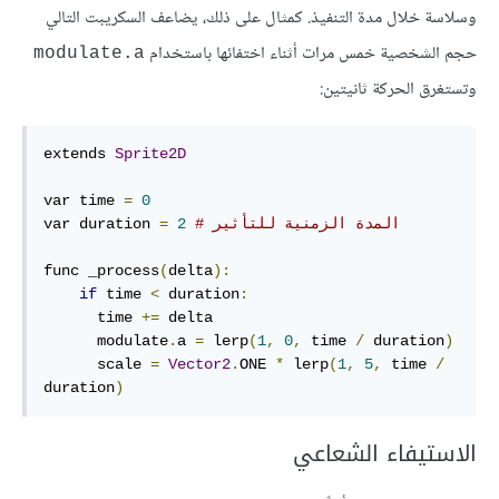
وسلاسة خلال مدة التنفيذ. كمثال على ذلك، يضاعف السكريبت التالي
حجم الشخصية خمس مرات أثناء اختفائها باستخدام
modulate.a
وتستغرق الحركة ثانيتين:
extends 
Sprite2D
var time 
=
0
# المدة الزمنية للتأثير
2
=
var duration 
func _process
(
delta
):
if
 time 
<
 duration
:
      time 
+=
 delta

      modulate
.
a 
=
 lerp
(
1
,
0
,
 time 
/
 duration
)
      scale 
=
Vector2
.
ONE 
*
 lerp
(
1
,
5
,
 time 
/
duration
)
الاستيفاء الشعاعي