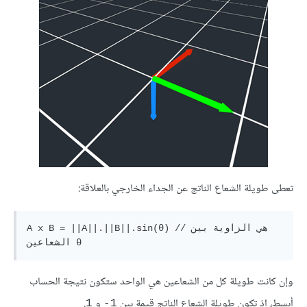
تعطى طويلة الشعاع الناتج عن الجداء الخارجي بالعلاقة:
A x B = ||A||.||B||.sin(θ) //هي الزاوية بين 
وإن كانت طويلة كل من الشعاعين هي الواحد ستكون نتيجة الحساب
أبسط، إذ تكون طويلة الشعاع الناتج قيمة بين
و
.
1
1-