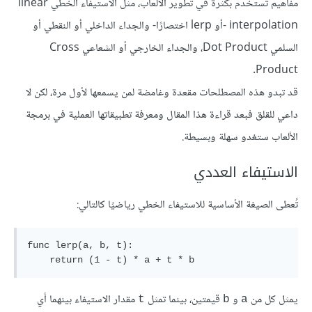
مفاهيم تستخدم بكثرة في تطوير اﻷلعاب، مثل الاستيفاء الخطي linear
interpolation -أو lerp اختصارًا- والجداء الداخلي أو النقطي أو
السلمي Dot Product، والجداء الخارجي أو الشعاعي Cross
Product.
قد تبدو هذه المصطلحات مقعدة وغامضة لمن يسمعها لأول مرة، لكن لا
داعي للقلق فبعد قراءة هذا المقال ومعرفة تطبيقاتها العملية في برمجة
اﻷلعاب ستغدو سهلة وبسيطة.
الاستيفاء العددي
تُعطى الصيغة اﻷساسية للاستيفاء الخطي رياضيًا كالتالي:
func lerp(a, b, t):

يمثل كل من
و
قيمتين، بينما تمثل
مقدار الاستيفاء بينهما أي
t
b
a