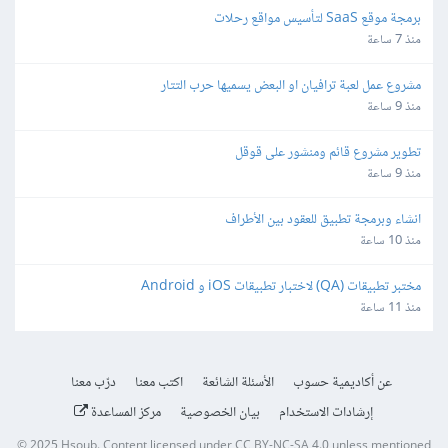
برمجة موقع SaaS لتأسيس مواقع رحلات
منذ 7 ساعة
مشروع عمل لعبة ترافيان او البعض يسميها حرب التتار
منذ 9 ساعة
تطوير مشروع قائم ومنشور على قوقل
منذ 9 ساعة
انشاء وبرمجة تطبيق للعقود بين الأطراف
منذ 10 ساعة
مختبر تطبيقات (QA) لاختبار تطبيقات iOS و Android
منذ 11 ساعة
عن أكاديمية حسوب
الأسئلة الشائعة
اكتب معنا
درّب معنا
إرشادات الاستخدام
بيان الخصوصية
مركز المساعدة
© 2025
Hsoub
.
Content licensed under
CC BY-NC-SA 4.0
unless mentioned