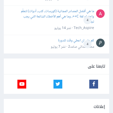
ما هي أفضل المصادر المجانية (كورسات، كتب، أدوات) لتعلّم
واحترام لغة C++، وما هي أهم الأخطاء الشائعة التي يجب
4
تجنبها؟
Tech_Aspire · نشر
14 يوليو
كم علي ان اعطي وقت للدورة
4
محمد سداتي صامد2 · نشر
7 يوليو
تابعنا على
إعلانات