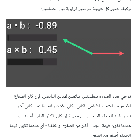
وكيف تتغير كل نتيجة مع تغير الزاوية بين الشعاعين:
توحي هذه الصورة بتطبيقين شائعين لهذين التابعين، فإن كان الشعاع
اﻷحمر هو الاتجاه اﻷمامي للكائن وكان اﻷخضر اتجاهًا نحو كائن آخر
فسيساعد الجداء الداخلي في معرفة إن كان الكائن الثاني أمامنا -أي
عندما تكون قيمة الجداء أكبر من الصفر- أو خلفنا - أي عندما تكون قيمة
الجداء أصغر من الصفر.