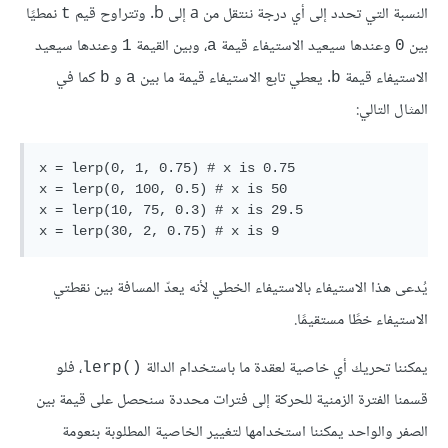
النسبة التي تحدد إلى أي درجة ننتقل من a إلى b. وتتراوح قيم
نمطيًا
t
بين
وعندها سيعيد الاستيفاء قيمة
، وبين القيمة
وعندها سيعيد
1
a
0
الاستيفاء قيمة
. يعطي تابع الاستيفاء قيمة ما بين
و
كما في
b
a
b
المثال التالي:
x = lerp(0, 1, 0.75) # x is 0.75

x = lerp(0, 100, 0.5) # x is 50

x = lerp(10, 75, 0.3) # x is 29.5

يُدعى هذا الاستيفاء بالاستيفاء الخطي لأنه يعدّ المسافة بين نقطتي
الاستيفاء خطًا مستقيمًا.
يمكننا تحريك أي خاصية لعقدة ما باستخدام الدالة
، فلو
()lerp
قسمنا الفترة الزمنية للحركة إلى فترات محددة سنحصل على قيمة بين
الصفر والواحد يمكننا استخدامها لتغيير الخاصية المطلوبة بنعومة