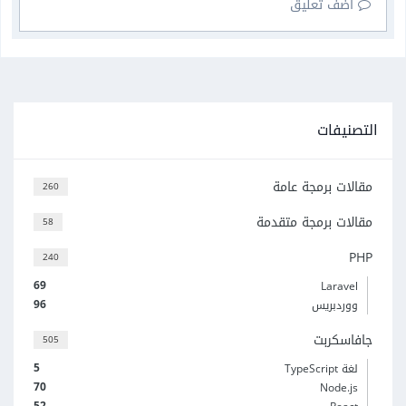
أضف تعليق
التصنيفات
مقالات برمجة عامة
260
مقالات برمجة متقدمة
58
PHP
240
69
Laravel
96
ووردبريس
جافاسكربت
505
5
لغة TypeScript
70
Node.js
52