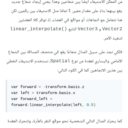
من الممكن الاستيفاء أيضًا بين شعاعين وهذا يعني إيجاد شعاع جديد
يقع بينهما بناءً على مقدار معين
تمامًا مثل الاستيفاء بين رقمين، لكن
t
هنا نتعامل مع اتجاهات أو مواقع في الفضاء، إذ توفر كلا العقدتين
و
التابع
()linear_interpolate
Vector3
Vector2
لتنفيذ اﻷمر.
فلكي نجد على سبيل المثال شعاعًا يقع في منتصف المسافة بين الشعاع
الأمامي واليساري لعقدة من نوع
، نستخدم الاستيفاء الخطي
Spatial
بين هذين الاتجاهين كما في الكود التالي:
var forward 
=
-
transform
.
basis
.
z

var left 
=
 transform
.
basis
.
x

var forward_left 
=
forward
.
linear_interpolate
(
left
,
0.5
)
كما يحرك المثال التالي الشخصية نحو موقع النقر بالفأرة، وتتحرك العقدة