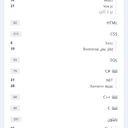
React
21
Vue.js
(و 3 أكثر)
HTML
82
CSS
215
6
Sass
19
إطار عمل Bootstrap
SQL
59
لغة C#‎
79
31
‎.NET
28
منصة Xamarin
لغة C++‎
68
لغة C
45
بايثون
297