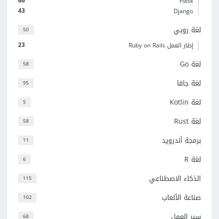
66
Flask
43
Django
لغة روبي
50
23
إطار العمل Ruby on Rails
لغة Go
58
لغة جافا
95
لغة Kotlin
5
لغة Rust
58
برمجة أندرويد
11
لغة R
6
الذكاء الاصطناعي
115
صناعة الألعاب
102
سير العمل
68