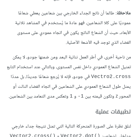
ملاحظة
: طالما أن ناتج الجداء الخارجي بين شعاعين يعطي شعاعًا
عموديًا على كلا الشعاعين، فهو عادة ما يُستخدم في المشاهد ثلاثية
الأبعاد، حيث أن الشعاع الناتج يكون في اتجاه عمودي على مستوى
الفضاء الذي توجد فيه الأشعة الأصلية.
من ناحية أخرى، في أطر العمل ثنائية البعد ومن ضمنها جودو، لا يمكن
تمثيل الشعاع العمودي داخل نفس المستوى، وبالتالي عند استخدام التابع
في جودو، فإنه لا يُرجع شعاعًا جديدًا، بل عددًا
Vectro2.cross
يمثل طول الشعاع العمودي على الشعاعين في اتجاه الفضاء الثالث أو
المحور z وتكون قيمته بين
و
وتعكس مدى التعامد بين الشعاعين.
1
1-
تطبيقات عملية
لنلق نظرة على الصورة المتحركة التالية التي تمثل نتيجة جداء خارجي
وداخلي لشعاعين
و
()Vector2.cross
()Vector2.dot