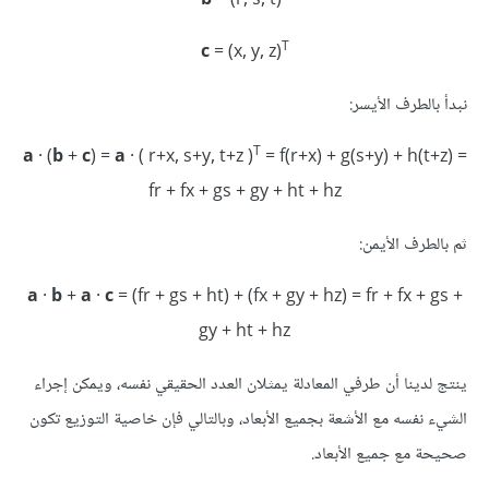
b
= (r, s, t)
T
c
= (x, y, z)
نبدأ بالطرف الأيسر:
T
a
· (
b
+
c
) =
a
· ( r+x, s+y, t+z )
= f(r+x) + g(s+y) + h(t+z) =
fr + fx + gs + gy + ht + hz‪
ثم بالطرف الأيمن:
a
·
b
+
a
·
c
= (fr + gs + ht) + (fx + gy + hz) = fr + fx + gs +
gy + ht + hz‪
ينتج لدينا أن طرفي المعادلة يمثلان العدد الحقيقي نفسه، ويمكن إجراء
الشيء نفسه مع الأشعة بجميع الأبعاد، وبالتالي فإن خاصية التوزيع تكون
صحيحة مع جميع الأبعاد.