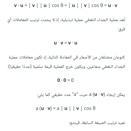
v
·
u
= |
v
| |
u
| cos θ = |
u
| |
v
| cos θ =
u
·
v‪‪‪‪
تُعَد عملية الجداء النقطي عملية تبديلية، إذ لا يحدِث ترتيب المعاملات أيّ
فرق:
‪u
·
v
=
v
·
u‪
cنوعان مختلفان من الأصفار في المعادلة التالية، إذ تكون معامَلات عملية
الجداء النقطي شعاعَين، ويكون خرج العملية قيمة سلمية (عددًا حقيقيًا):
0‪
·
0
= 0‪
يمكن إيجاد a (
)‎ حيث "a" عدد حقيقي كما يلي:
v
·
u
a (
u
·
v
) = a |
u
| |
v
| cos θ‪‪
نعيد ترتيب الصيغة السابقة، فينتج: