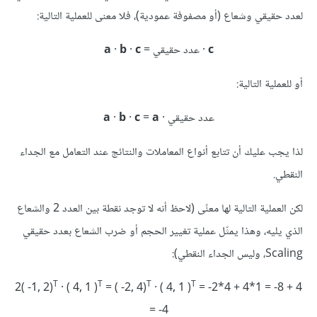
لعدد حقيقي وشعاع (أو مصفوفة عمودية)، فلا معنى للعملية التالية:
c
= عدد حقيقي ·
c‪
·
b
·
a
أو للعملية التالية:
· عدد حقيقي
a‪
=
c
·
b
·
a
لذا يجب عليك أن تتابع أنواع المعاملات والنتائج عند التعامل مع الجداء
النقطي.
لكن العملية التالية لها معنًى (لاحظ أنه لا توجد نقطة بين العدد 2 والشعاع
الذي يليه، وهذا يمثّل عملية تغيير الحجم أو ضرب الشعاع بعدد حقيقي
Scaling، وليس الجداء النقطي):
T
T
T
T
2‪( -1, 2)
· ( 4, 1 )
= ( -2, 4)
· ( 4, 1 )
= -2*4 + 4*1 = -8 + 4
= -4