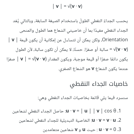
‪|
‪v
| = √(
v
·
v
)‪
يحسب الجداءُ النقطي الطولَ باستخدام الصيغة السابقة، وبالتالي يُعَد
الجداء النقطي مفيدًا بما أن خاصيتي الشعاع هما الطول والمنحى
Orientation، ولكن يمكن أن تتساءل عن إمكانية أن يكون قيمة ‎| ‎
|
v
v
·
v
= √(
)‎ سالبة أو صفرًا. حسنًا، لا يمكن أن تكون سالبة، لأن الطول
يكون دائمًا صفرًا أو قيمة موجبة، ويكون المقدار ‎| ‎
v
·
v
| = √(
v
)‎ صفرًا
عندما يكون الشعاع
v
هو الشعاع الصفري.
خاصيات الجداء النقطي
سنسرد فيما يلي قائمة بخاصيات الجداء النقطي وهي:
| cos θ: حاصل الجداء النقطي لشعاعين
v
| |
u
= |
v
·
u
u
·
v
=
v
·
u
: الخاصية التبديلية للجداء النقطي لشعاعين
= 0 : حيث
v
·
u
u
و
v
شعاعين متعامدين