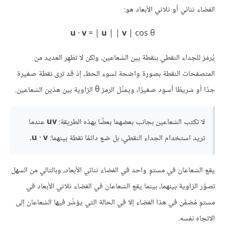
الفضاء ثنائي أو ثلاثي الأبعاد هو:
u
·
v
= |
u
| |
v
| cos θ‪
يُرمَز للجداء النقطي بنقطة بين الشعاعين، ولكن لا تظهِر العديد من
المتصفحات النقطة بصورة واضحة لسوء الحظ، إذ قد ترى نقطة صغيرة
جدًا أو شريطًا أسود صغيرًا، ويمثّل الرمز θ الزاوية بين هذين الشعاعين.
لا تكتب الشعاعين بجانب بعضهما بعضًا بهذه الطريقة:
v
u
عندما
تريد استخدام الجداء النقطي، بل ضع دائمًا نقطة بينهما:
v
·
u
.
يقع الشعاعان في مستوٍ واحد في الفضاء ثنائي الأبعاد، وبالتالي من السهل
تصوّر الزاوية بينهما، بينما يقع الشعاعان في الفضاء ثلاثي الأبعاد في
مستوٍ مُضمَّن في هذا الفضاء إلا في الحالة التي يؤشّر فيها الشعاعان إلى
الاتجاه نفسه.