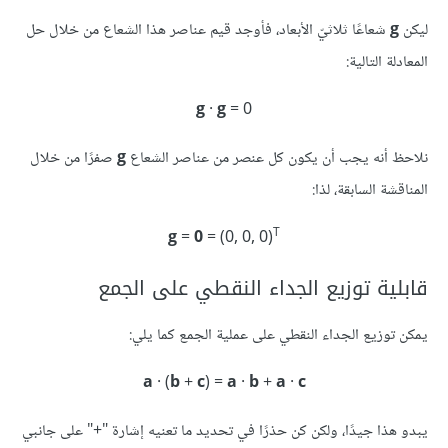
ليكن
g
شعاعًا ثلاثيّ الأبعاد، فأوجد قيم عناصر هذا الشعاع من خلال حل
المعادلة التالية:
g
·
g
= 0‪‪
نلاحظ أنه يجب أن يكون كل عنصر من عناصر الشعاع
g
صفرًا من خلال
المناقشة السابقة، لذا:
T‪
g
=
0
= (0, 0, 0)
قابلية توزيع الجداء النقطي على الجمع
يمكن توزيع الجداء النقطي على عملية الجمع كما يلي:
a
· (
b
+
c
) =
a
·
b
+
a
·
c‪
يبدو هذا جيدًا، ولكن كن حذرًا في تحديد ما تعنيه إشارة "+" على جانبي