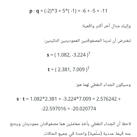
p
·
q
= (-2)*3 + 5*( -1) = -6 + -5 = -11‪
وإليك مثال آخر أكثر واقعية:
لنفترض أن لدينا المصفوفتين العموديتين التاليتين:
T
s
= ( 1.082, -3.224 )
T
t
= ( 2.381, 7.009 )
وسيكون الجداء النقطي لهما هو:
s
·
t
= 1.082*2.381 + -3.224*7.009 = 2.576242 +
-22.597016 = -20.020774‪
لاحظ أن الجداء النقطي يأخذ معاملين هما مصفوفتان عموديتان وينتج
عنه قيمة عددية (سلّمية) واحدة في جميع الحالات.