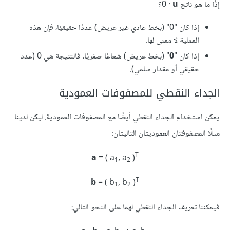
إذًا ما هو ناتج 0‎ ·
u
إذا كان "0" (بخط عادي غير عريض) عددًا حقيقيًا، فإن هذه
العملية لا معنى لها.
إذا كان "
0
" (بخط عريض) شعاعًا صفريًا، فالنتيجة هي 0 (عدد
حقيقي أو مقدار سلمي).
الجداء النقطي للمصفوفات العمودية
يمكن استخدام الجداء النقطي أيضًا مع المصفوفات العمودية. ليكن لدينا
مثلًا المصفوفتان العموديتان التاليتان:
T‪
a
= ( a
, a
)
1
2
T
b
= ( b
, b
)
1
2
فيمكننا تعريف الجداء النقطي لهما على النحو التالي: