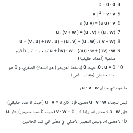
= 0
0
·
0
2
‎|
v
|
=
v
·
v
a (
u
·
v
) = (a
u
) ·
v
u
. (
v
+
w
) = (
u
.
v
) + (
u
.
w
)‎
u
= (
v
.
u
) + (
w
.
u
) = (
u
.
v
) + (
u
.
w
)
) .
v
+
w
(
w
) ·
v
) · w + (b
u
= (a
w
) ·
v
+ b
u
‎(a
‎: حيث a و b قيم
سلمية (أعداد حقيقية)
= 0: حيث
u
.
0
0
(بالخط العريض) هو الشعاع الصفري، و 0 هو
عدد‫ حقيقي (مقدار سلمي)
ما هو ناتج جداء ‎
w
·
v
·
u
ليس للجداء
w
·
v
·
u
معنىً، فإذا كان ‎
v
·
u
= a (حيث a عدد حقيقي)،
فإن a ·
w
= b (حيث b عدد حقيقي)، فإن ‎
w
·
v
u
· b لا معنى له، وليس للتعبير الأصلي أيّ معنًى في كلتا الحالتين.