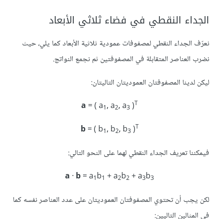
الجداء النقطي في فضاء ثلاثي الأبعاد
نعرّف الجداء النقطي لمصفوفات عمودية ثلاثية الأبعاد كما يلي، حيث
نضرب العناصر المتقابلة في المصفوفتين ثم نجمع النواتج.
ليكن لدينا المصفوفتان العموديتان التاليتان:
T
a
= ( a
, a
, a
)
1
2
3
T
b
= ( b
, b
, b
)
1
2
3
فيمكننا تعريف الجداء النقطي لهما على النحو التالي:
a
·
b
= a
b
+ a
b
+ a
b
1
1
2
2
3
3
لكن يجب أن تحتوي المصفوفتان العموديتان على عدد العناصر نفسه كما
في المثالين التاليين: