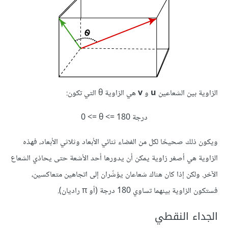
الزاوية بين الشعاعين
u
و
v
هي الزاوية θ التي تكون:
0‪ <= θ <= 180 درجة
ويكون ذلك صحيحًا لكل من الفضاء ثنائي الأبعاد وثلاثي الأبعاد، فهذه
الزاوية هي أصغر زاوية يمكن أن يدورها أحد الأشعة حتى يحاذي الشعاع
الآخر. ولكن إذا كان هناك شعاعان يؤشّران إلى اتجاهين متعاكسين،
فستكون الزاوية بينهما تساوي 180 درجة (أو π راديان).
الجداء النقطي