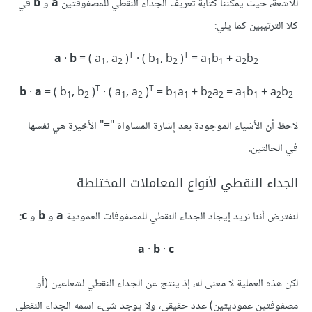
للأشعة، حيث يمكننا كتابة تعريف الجداء النقطي للمصفوفتين
a
و
b
في
كلا الترتيبين كما يلي:
T
T
a
·
b
= ( a
, a
)
· ( b
, b
)
= a
b
+ a
b
1
2
1
2
1
1
2
2‪
T
T
b
·
a
= ( b
, b
)
· ( a
, a
)
= b
a
+ b
a
= a
b
+ a
b
1
2
1
2
1
1
2
2
1
1
2
2‪
لاحظ أن الأشياء الموجودة بعد إِشارة المساواة "=" الأخيرة هي نفسها
في الحالتين.
الجداء النقطي لأنواع المعاملات المختلطة
لنفترض أننا نريد إيجاد الجداء النقطي للمصفوفات العمودية
a
و
b
و
c
:
a
·
b
·
c
لكن هذه العملية لا معنى له، إذ ينتج عن الجداء النقطي لشعاعين (أو
مصفوفتين عموديتين) عدد حقيقي، ولا يوجد شيء اسمه الجداء النقطي