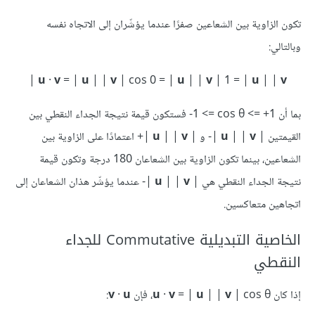
تكون الزاوية بين الشعاعين صفرًا عندما يؤشّران إلى الاتجاه نفسه
وبالتالي:
|‪
u
·
v
= |
u
| |
v
| cos 0 = |
u
| |
v
| 1 = |
u
| |
v
بما أن ‎-1 <= cos θ <= +1 فستكون قيمة نتيجة الجداء النقطي بين
القيمتين ‎-|
|‎ و ‎+|
v
| |
u
v
| |
u
|‎ اعتمادًا على الزاوية بين
الشعاعين، بينما تكون الزاوية بين الشعاعان 180 درجة وتكون قيمة
نتيجة الجداء النقطي هي ‎-|
v
| |
u
|‎ عندما يؤشّر هذان الشعاعان إلى
اتجاهين متعاكسين.
الخاصية التبديلية Commutative للجداء
النقطي
إذا كان ‎
| cos θ، فإن
v
| |
u
= |
v
·
u
u
·
v
: