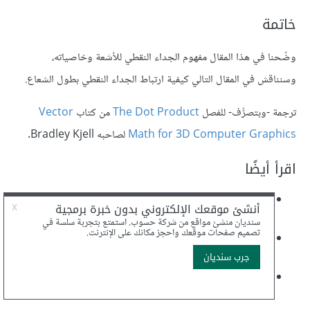
خاتمة
وضّحنا في هذا المقال مفهوم الجداء النقطي للأشعة وخاصياته،
وسنناقش في المقال التالي كيفية ارتباط الجداء النقطي بطول الشعاع.
ترجمة -وبتصرُّف- للفصل
The Dot Product
من كتاب
Vector
Math for 3D Computer Graphics
لصاحبه Bradley Kjell.
اقرأ أيضًا
المقال السابق:
تغيير حجم شعاع Scaling في التصاميم ثلاثية
الأبعاد 3D
خاصية الاتجاه Direction للأشعة الهندسية في التصاميم ثلاثية
الأبعاد
خاصية الطول Length للأشعة الهندسية في التصاميم ثلاثية
الأبعاد