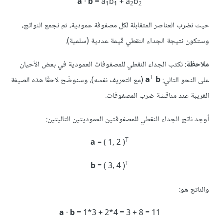
a
·
b
= a
b
+ a
b
1
1
2
2
حيث نضرب العناصر المتقابلة لكل مصفوفة عمودية، ثم نجمع النواتج،
وستكون نتيجة الجداء النقطي قيمة عددية (سلمية).
ملاحظة
: نكتب الجداء النقطي للمصفوفات العمودية في بعض الأحيان
T
على النحو التالي:
b
a
(مع التعريف نفسه)، وسنوضّح لاحقًا هذه الصيغة
الغريبة عند مناقشة ضرب المصفوفات.
أوجد ناتج الجداء النقطي للمصفوفتين العموديتين التاليتين:
T
a
= ( 1, 2 )
T
b
= ( 3, 4 )
والناتج هو:
a
·
b
= 1*3 + 2*4 = 3 + 8 = 11