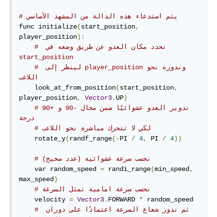
# يتم استدعاء هذه الدالة من المشهد الأساسي
func initialize
(
start_position
,
player_position
):
# نحدد مكان العدو عن طريق وضعه في‫ 
start_position
# وندوره نحو‫ player_position لينظر إلى 
اللاعب
    look_at_from_position
(
start_position
,
player_position
,
Vector3
.
UP
)
#تدوير العدو عشوائيًا ضمن مجال -90 و +90 
درجة  
# لكي لا تتحرك مباشرة نحو اللاعب
    rotate_y
(
randf_range
(-
PI 
/
4
,
 PI 
/
4
))
# نحسب سرعة عشوائية ‫(عدد صحيح)
    var random_speed 
=
 randi_range
(
min_speed
,
max_speed
)
# نحسب سرعة امامية تمثل السرعة
    velocity 
=
Vector3
.
FORWARD 
*
 random_speed

# ‫ثم ندور شعاع السرعة اعتمادًا على دوران 