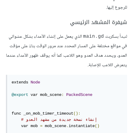
للرجوع إليها.
شيفرة المشهد الرئيسي
لنبدأ بسكربت
الذي يعمل على إنشاء الأعداء بشكل عشوائي
main.gd
في مواقع مختلفة على المسار المحدد عند مرور الوقت بناءً على مؤقت
العدو، ويحدد هدف العدو وهو اللاعب كما أنه يوقف ظهور الأعداء عندما
يتعرض اللاعب للإصابة.
extends 
Node
@export
 var mob_scene
:
PackedScene
func _on_mob_timer_timeout
():
# إنشاء نسخة جديدة من مشهد العدو
    var mob 
=
 mob_scene
.
instantiate
()