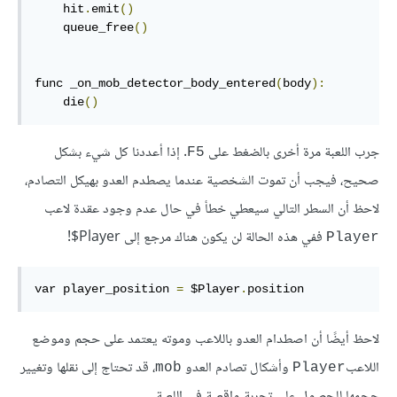
    hit
.
emit
()
    queue_free
()
func _on_mob_detector_body_entered
(
body
):
    die
()
جرب اللعبة مرة أخرى بالضغط على
. إذا أعددنا كل شيء بشكل
F5
صحيح، فيجب أن تموت الشخصية عندما يصطدم العدو بهيكل التصادم،
لاحظ أن السطر التالي سيعطي خطأ في حال عدم وجود عقدة لاعب
ففي هذه الحالة لن يكون هناك مرجع إلى
$Player!
Player
var player_position 
=
 $Player
.
position
لاحظ أيضًا أن اصطدام العدو باللاعب وموته يعتمد على حجم وموضع
اللاعب
وأشكال تصادم العدو
، قد تحتاج إلى نقلها وتغيير
mob
Player
حجمها للحصول على تجربة واقعية في اللعبة.