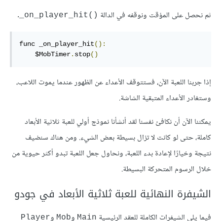
ثم نحصل على المؤقت ونوقفه في الدالة
.
‎_on_player_hit()‎
func _on_player_hit
():
    $MobTimer
.
stop
()
إذا جربنا اللعبة الآن، فستتوقف الأعداء عن الظهور عندما يموت اللاعب،
وستغادر الأعداء المتبقية الشاشة.
يمكننا الآن أن نكافئ نفسنا لقد أنشأنا نموذج أولي للعبة ثلاثية الأبعاد
كاملة، حتى لو كانت لا تزال بسيطة بعض الشيء. ومن هناك سنضيف
نتيجة وخيارًا لإعادة بدء اللعبة، ونحاول جعل اللعبة تبدو أكثر حيوية من
خلال الرسوم المتحركة البسيطة.
الشيفرة النهائية للعبة ثلاثية الأبعاد في جودو
فيما يلي الشيفرات الكاملة للعقد الرئيسية
و
و
Player
Mob
Main