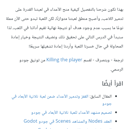
بهذا نكون شرحنا بالتفصيل كيفية منح الأعداء في لعبتنا القدرة على
تدمير اللاعب، وأصبح منطق لعبتنا متوازنًا، لكن اللعبة تبدو حتى الآن مملة
نوعًا ما بسبب عدم وجود هدف أو نتيجة نهائية تقيم أدائنا في اللعب، لذا
سنبدأ في الدرس التالي على تحقيق ذلك ونضيف النتيجة وخيار إعادة
المحاولة في حال خسرنا اللعبة وأردنا إعادة تشغيلها سريعًا!
ترجمة - وبتصرف - لقسم
Killing the player
من توثيق جودو
الرسمي.
اقرأ أيضًا
المقال السابق:
القفز وتدمير الأعداء ضمن لعبة ثلاثية الأبعاد في
جودو
تصميم مشهد الأعداء للعبة ثلاثية الأبعاد في جودو
العقد Nodes والمشاهد Scenes في جودو Godot