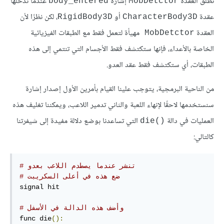
تطلق العقدة
إشارة
عندما تدخلها
body_entered
MobDetctor
عقدة
أو
، لكن نظرًا لأن
RigidBody3D
CharacterBody3D
العقدة
مهيأة لتعمل فقط مع الطبقات الفيزيائية
MobDetctor 
الخاصة بالأعداء، فإنها ستكتشف فقط الأجسام التي تنتمي إلى هذه
الطبقات، أي ستكتشف فقط عقد العدو.
من الناحية البرمجية، يتوجب علينا القيام بأمرين الأول إصدار إشارة
سنستخدمها لاحقًا لإنهاء اللعبة والثاني تدمير اللاعب، ويمكننا تغليف هذه
العمليات في دالة
التي تساعدنا بوضع دلالة مفيدة إلى شيفرتنا
die()‎
كالتالي:
# تنشر عندما يصطدم اللاعب بعدو
# ضع هذه في أعلى السكريبت
signal hit

# وأضف هذه الدالة في الأسفل
func die
():