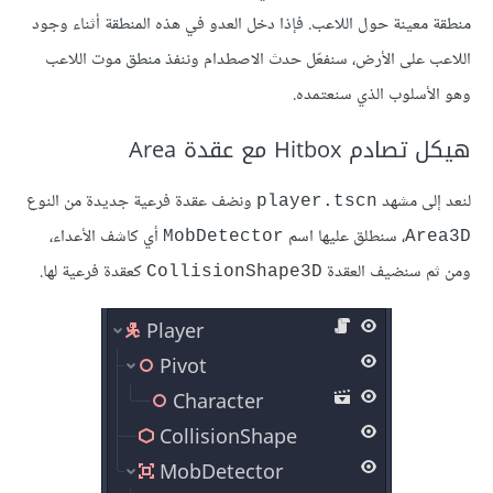
منطقة معينة حول اللاعب. فإذا دخل العدو في هذه المنطقة أثناء وجود
اللاعب على الأرض، سنفعّل حدث الاصطدام وننفذ منطق موت اللاعب
وهو الأسلوب الذي سنعتمده.
هيكل تصادم Hitbox مع عقدة Area
لنعد إلى مشهد
ونضف عقدة فرعية جديدة من النوع
player.tscn
، سنطلق عليها اسم
أي كاشف الأعداء،
MobDetector
Area3D
ومن ثم سنضيف العقدة
كعقدة فرعية لها.
CollisionShape3D