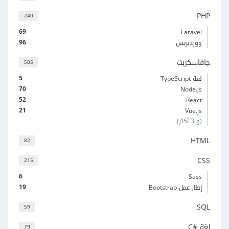
PHP
240
69
Laravel
96
ووردبريس
جافاسكربت
505
5
لغة TypeScript
70
Node.js
52
React
21
Vue.js
(و 3 أكثر)
HTML
82
CSS
215
6
Sass
19
إطار عمل Bootstrap
SQL
59
لغة C#‎
79