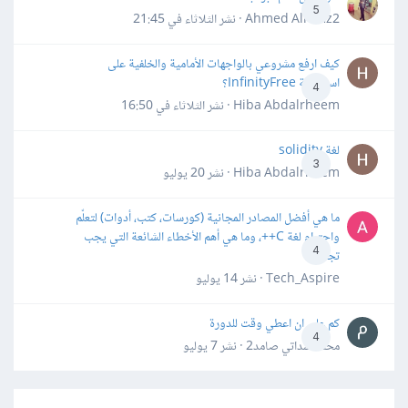
5
Ahmed Alhafiz2 · نشر
الثلاثاء في 21:45
كيف ارفع مشروعي بالواجهات الأمامية والخلفية على
استضافة InfinityFree؟
4
Hiba Abdalrheem · نشر
الثلاثاء في 16:50
لغة solidity
3
Hiba Abdalrheem · نشر
20 يوليو
ما هي أفضل المصادر المجانية (كورسات، كتب، أدوات) لتعلّم
واحترام لغة C++، وما هي أهم الأخطاء الشائعة التي يجب
4
تجنبها؟
Tech_Aspire · نشر
14 يوليو
كم علي ان اعطي وقت للدورة
4
محمد سداتي صامد2 · نشر
7 يوليو