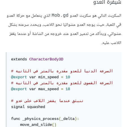
شيفرة العدو
السكربت التالي هو سكربت العدو
الذي يتعامل مع حركة العدو
Mob.gd
في اللعبة، حيث يوجه العدو عشوائيًا نحو اللاعب، ويحدد سرعته بشكل
عشوائي، ويتأكد من تدمير العدو عند خروجه من الشاشة أو عندما يقفز
اللاعب عليه.
extends 
CharacterBody3D
# السرعة الدنيا للعدو مقدرة بالمتر في الثانية
@export
 var min_speed 
=
10
# السرعة القصوى للعدو مقدرة بالمتر في الثانية
@export
 var max_speed 
=
18
# تنبثق عندما يقفز اللاعب على عدو
signal squashed

func _physics_process
(
_delta
):
    move_and_slide
()