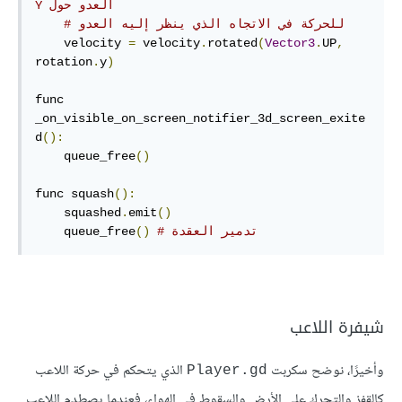
العدو حول Y
# للحركة في الاتجاه الذي ينظر إليه العدو
    velocity 
=
 velocity
.
rotated
(
Vector3
.
UP
,
rotation
.
y
)
func 
_on_visible_on_screen_notifier_3d_screen_exite
d
():
    queue_free
()
func squash
():
    squashed
.
emit
()
# تدمير العقدة
()
    queue_free
شيفرة اللاعب
وأخيرًا، نوضح سكربت
الذي يتحكم في حركة اللاعب
Player.gd
كالقفز والتحرك على الأرض والسقوط في الهواء، فعندما يصطدم اللاعب