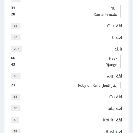
31
‎.NET
28
منصة Xamarin
لغة C++‎
68
لغة C
45
بايثون
297
66
Flask
43
Django
لغة روبي
50
23
إطار العمل Ruby on Rails
لغة Go
58
لغة جافا
95
لغة Kotlin
5
لغة Rust
58