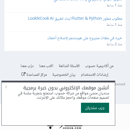
منذ 1 ساعة
مطلوب مطور Flutter & Python لبناء تطبيق LookNCook AI
منذ 1 ساعة
خبره في ملفات مشروع على هوستنجر لإصلاح أخطاء
منذ 2 ساعة
عن أكاديمية حسوب
الأسئلة الشائعة
اكتب معنا
درّب معنا
إرشادات الاستخدام
بيان الخصوصية
مركز المساعدة
© 2025
Hsoub
.
Content licensed under
CC BY-NC-SA 4.0
unless mentioned
otherwise.