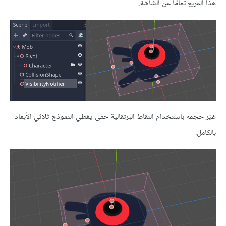
هذا المربع تمامًا عن الشاشة.
غيّر حجمه باستخدام النقاط البرتقالية حتى يغطي النموذج ثلاثي الأبعاد
بالكامل.