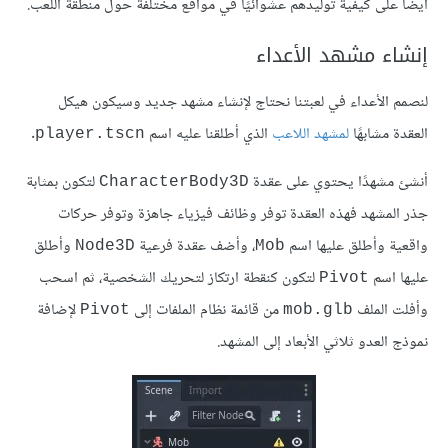
أيضًا على كيفية توليدهم عشوائيًا في مواقع مختلفة حول منطقة اللعب.
إنشاء مشهد الأعداء
لنصمم الأعداء في لعبتنا نحتاج لإنشاء مشهد جديد وسيكون هيكل
العقدة مشابهًا
لمشهد اللاعب
الذي أطلقنا عليه اسم
.
player.tscn
أنشئ مشهدًا يحتوي على عقدة
لتكون بمثابة
CharacterBody3D
جذر المشهد فهذه العقدة توفر وظائف فيزياء جاهزة وتوفر حركات
واقعية وأطلق عليها اسم
، وأضف عقدة فرعية
وأطلق
Node3D
Mob
عليها اسم
لتكون كنقطة ارتكاز لتحريك الشخصية، ثم اسحب
Pivot
وأفلت الملف
من قائمة نظام الملفات إلى
لإضافة
Pivot
mob.glb
نموذج العدو ثلاثي الأبعاد إلى المشهد.