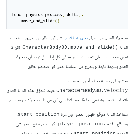
func _physics_process
(
_delta
):
    move_and_slide
()
سنحرك العدو على غرار
تحريك اللاعب
في كل إطار عن طريق استدعاء
الدالة
. لكن لا
CharacterBody3D.move_and_slide()‎
نعمل هذه المرة على تحديث السرعة في كل إطار بل نريد أن يتحرك
العدو بسرعة ثابتة ويخرج من الشاشة حتى لو اصطدم بعائق.
نحتاج إلى تعريف دالة أخرى لحساب
حيث تحوّل هذه الدالة العدو
CharacterBody3D.velocity
باتجاه اللاعب وتضفي طابعًا عشوائيًا على كل من زاوية حركته وسرعته.
ستأخذ الدالة موقع ظهور العدو أول مرة
،
start_position
وموقع اللاعب
كوسيط. نضع العدو في
player_position 
الموقع
ونوجهه نحو اللاعب باستخدام
start_position