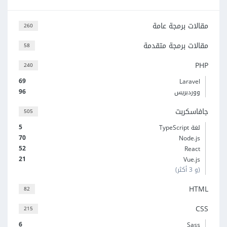
مقالات برمجة عامة
260
مقالات برمجة متقدمة
58
PHP
240
69
Laravel
96
ووردبريس
جافاسكربت
505
5
لغة TypeScript
70
Node.js
52
React
21
Vue.js
(و 3 أكثر)
HTML
82
CSS
215
6
Sass