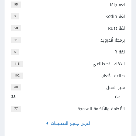
لغة جافا
95
لغة Kotlin
5
لغة Rust
58
برمجة أندرويد
11
لغة R
6
الذكاء الاصطناعي
115
صناعة الألعاب
102
سير العمل
68
38
Git
الأنظمة والأنظمة المدمجة
77
اعرض جميع التصنيفات