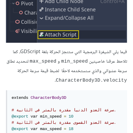
فيما يلي الشيفرة البرمجية التي ستنجز الحركة بلغة GDScript، كما
تلاحظ عرفنا خاصيتين
و
لتحديد نطاق
max_speed
min_speed
سرعة عشوائي والذي سنستخدمه لاحقًا لضبط قيمة سرعة الحركة
.
CharacterBody3D.velocity
extends 
CharacterBody3D
# سرعة العدو الدنيا مقدرة بالمتر في الثانية.
@export
 var min_speed 
=
10
# سرعة العدو القصوى مقدرة بالمتر في الثانية.
@export
 var max_speed 
=
18