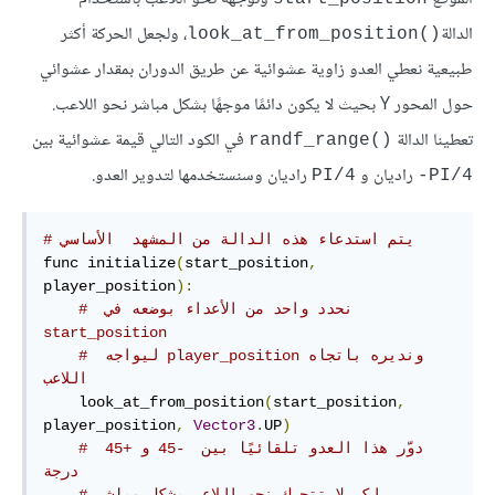
الدالة
، ولجعل الحركة أكثر
look_at_from_position()‎
طبيعية نعطي العدو زاوية عشوائية عن طريق الدوران بمقدار عشوائي
حول المحور Y بحيث لا يكون دائمًا موجهًا بشكل مباشر نحو اللاعب.
تعطينا الدالة
في الكود التالي قيمة عشوائية بين
randf_range()‎
راديان و
راديان وسنستخدمها لتدوير العدو.
PI/4
‎-PI/4
# يتم استدعاء هذه الدالة من المشهد  الأساسي
func initialize
(
start_position
,
player_position
):
# نحدد واحد من الأعداء بوضعه في‫ 
start_position
# ‫ونديره باتجاه player_position ليواجه 
اللاعب
    look_at_from_position
(
start_position
,
player_position
,
Vector3
.
UP
)
# دوّر هذا العدو تلقائيًا بين  -45 و +45 
درجة