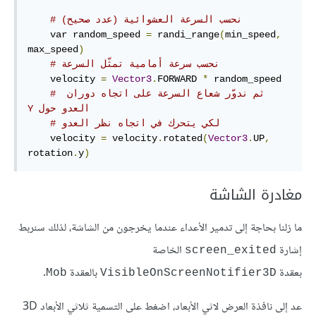
    var random_speed 
=
 randi_range
(
min_speed
,
max_speed
)
# نحسب سرعة أمامية تمثّل السرعة
    velocity 
=
Vector3
.
FORWARD 
*
 random_speed

# ‫ثم ندوّر شعاع السرعة على اتجاه دوران 
العدو حول Y
# لكي يتحرك في اتجاه نظر العدو
    velocity 
=
 velocity
.
rotated
(
Vector3
.
UP
,
rotation
.
y
)
مغادرة الشاشة
ما زلنا بحاجة إلى تدمير الأعداء عندما يخرجون من الشاشة، لذلك سنربط
إشارة
الخاصة
screen_exited
بعقدة
بالعقدة
.
Mob
VisibleOnScreenNotifier3D
عد إلى نافذة العرض لاثي الأبعاد، اضغط على التسمية ثلاثي الأبعاد 3D