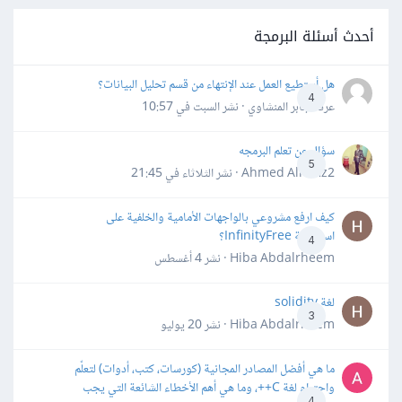
أحدث أسئلة البرمجة
هل أستطيع العمل عند الإنتهاء من قسم تحليل البيانات؟
4
عرفه جابر المنشاوي · نشر
السبت في 10:57
سؤال عن تعلم البرمجه
5
Ahmed Alhafiz2 · نشر
الثلاثاء في 21:45
كيف ارفع مشروعي بالواجهات الأمامية والخلفية على
استضافة InfinityFree؟
4
Hiba Abdalrheem · نشر
4 أغسطس
لغة solidity
3
Hiba Abdalrheem · نشر
20 يوليو
ما هي أفضل المصادر المجانية (كورسات، كتب، أدوات) لتعلّم
واحترام لغة C++، وما هي أهم الأخطاء الشائعة التي يجب
4