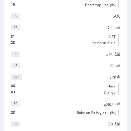
19
إطار عمل Bootstrap
SQL
59
لغة C#‎
79
31
‎.NET
28
منصة Xamarin
لغة C++‎
68
لغة C
45
بايثون
297
66
Flask
43
Django
لغة روبي
50
23
إطار العمل Ruby on Rails
لغة Go
58