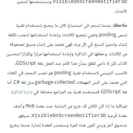
وسنستخدمها لتدمير
VisibleOnScreenNotifier3D
الأعداء.
ملاحظة
: عندما تستمر في استنساخ كائن ما ينصح باستخدام تقنية
تسمى pooling وتعني تجميع الكائنات وإعادة استخدامها لتجنب تكلفة
إنشاء وتدمير النسخ في كل مرة، فهي تعتمد على إنشاء مسبق لمصفوفة
من الكائنات وحفظها في الذاكرة وإعادة استخدامها مرارًا وتكرارًا لتحسين
الأداء. لكن لا داعي للقلق بشأن هذا الأمر عند العمل بلغة GDScript،
فالسبب الرئيسي لاستخدام تقنية pooling هو تجنب التجمد في اللغات
التي تعتمد على كنس المهملات garbage-collected مثل لغة C#‎، أما
لغة GDScript فتستخدم تقنية عد المراجع مختلفة في ‎
إدارة الذاكرة
.
لمراقبة ما إذا كان الكائن قد خرج من الشاشة حدد عقدة
وأضف
Mob
عقدة فرعية
، سيظهر
VisibleOnScreenNotifier3D
صندوق آخر وردي اللون هذه المرة وستصدر العقدة إشارة عندما يخرج