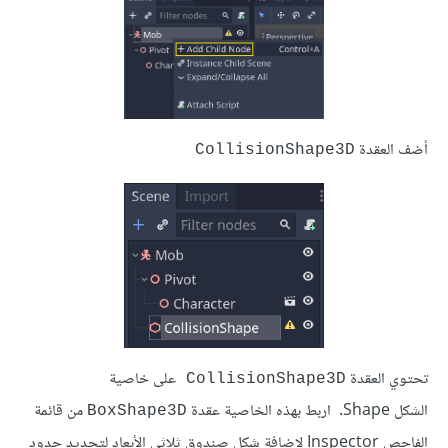
أضف العقدة
CollisionShape3D
تحتوي العقدة
على خاصية
CollisionShape3D 
الشكل Shape. اربط بهذه الخاصية عقدة
من قائمة
BoxShape3D
الفاحص Inspector لإضافة شكل صندوق ثلاثي الأبعاد لتحديد حدود