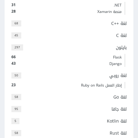
31
‎.NET
28
منصة Xamarin
لغة C++‎
68
لغة C
45
بايثون
297
66
Flask
43
Django
لغة روبي
50
23
إطار العمل Ruby on Rails
لغة Go
58
لغة جافا
95
لغة Kotlin
5
لغة Rust
58