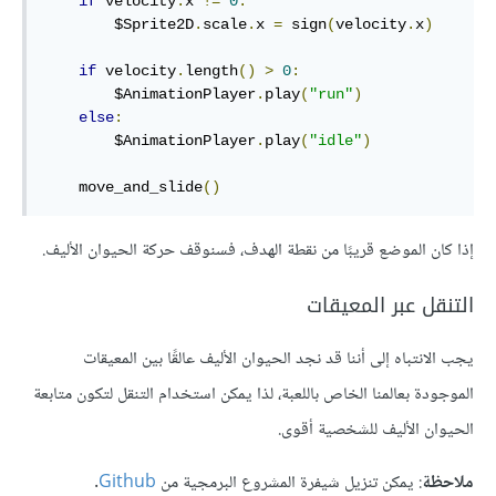
if
 velocity
.
x 
!=
0
:
        $Sprite2D
.
scale
.
x 
=
 sign
(
velocity
.
x
)
if
 velocity
.
length
()
>
0
:
        $AnimationPlayer
.
play
(
"run"
)
else
:
        $AnimationPlayer
.
play
(
"idle"
)
    move_and_slide
()
إذا كان الموضع قريبًا من نقطة الهدف، فسنوقف حركة الحيوان الأليف.
التنقل عبر المعيقات
يجب الانتباه إلى أننا قد نجد الحيوان الأليف عالقًا بين المعيقات
الموجودة بعالمنا الخاص باللعبة، لذا يمكن استخدام التنقل لتكون متابعة
الحيوان الأليف للشخصية أقوى.
ملاحظة
: يمكن تنزيل شيفرة المشروع البرمجية من
Github
.