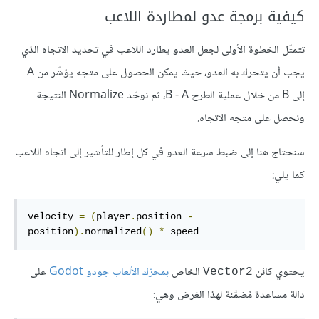
كيفية برمجة عدو لمطاردة اللاعب
تتمثّل الخطوة الأولى لجعل العدو يطارد اللاعب في تحديد الاتجاه الذي
يجب أن يتحرك به العدو، حيث يمكن الحصول على متجه يؤشّر من A
إلى B من خلال عملية الطرح B - A، ثم نوحّد Normalize النتيجة
ونحصل على متجه الاتجاه.
سنحتاج هنا إلى ضبط سرعة العدو في كل إطار للتأشير إلى اتجاه اللاعب
كما يلي:
velocity 
=
(
player
.
position 
-
position
).
normalized
()
*
 speed
يحتوي كائن
الخاص
بمحرّك الألعاب جودو Godot
على
Vector2
دالة مساعدة مُضمَّنة لهذا الغرض وهي: