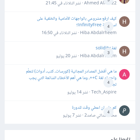
Ahmed Alhafiz2 · نشر
الثلاثاء في 21:45
كيف ارفع مشروعي بالواجهات الأمامية والخلفية على
استضافة InfinityFree؟
4
Hiba Abdalrheem · نشر
الثلاثاء في 16:50
لغة solidity
3
Hiba Abdalrheem · نشر
20 يوليو
ما هي أفضل المصادر المجانية (كورسات، كتب، أدوات) لتعلّم
واحترام لغة C++، وما هي أهم الأخطاء الشائعة التي يجب
4
تجنبها؟
Tech_Aspire · نشر
14 يوليو
كم علي ان اعطي وقت للدورة
4
محمد سداتي صامد2 · نشر
7 يوليو
تابعنا على