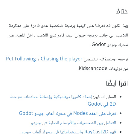
ختامًا
بهذا نكون قد تعرفنا على كيفية برمجة شخصية عدو قادرة على مطاردة
اللاعب، إلى جانب برمجة حيوان أليف قادر تتبع اللاعب داخل اللعبة، عبر
محرك جودو Godot.
ترجمة -وبتصرّف- للقسمين
Chasing the player
و
Pet Following
من توثيقات Kidscancode.
اقرأ أيضًا
المقال السابق:
إعداد كاميرا ديناميكية وإضافة تصادمات مع خط
2D في Godot
تعرف على العقد Nodes في محرك ألعاب جودو Godot
التفاعل بين الشخصيات والأجسام الصلبة في جودو
فهم RayCast2D واستخداماتها في محرك ألعاب جودو