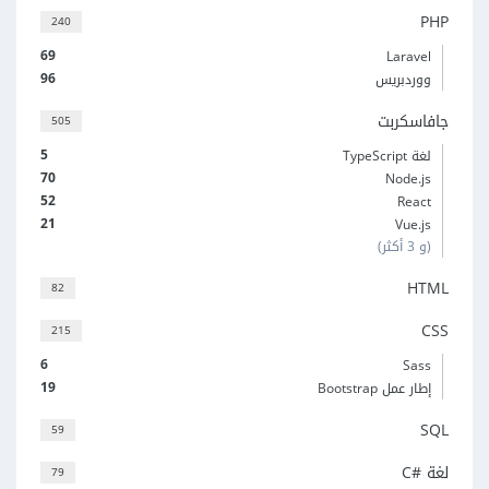
PHP
240
69
Laravel
96
ووردبريس
جافاسكربت
505
5
لغة TypeScript
70
Node.js
52
React
21
Vue.js
(و 3 أكثر)
HTML
82
CSS
215
6
Sass
19
إطار عمل Bootstrap
SQL
59
لغة C#‎
79