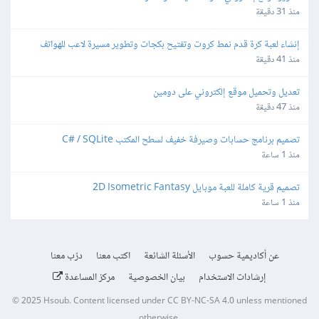
منذ 31 دقيقة
إنشاء لعبة كرة قدم نمط كروت وتفتيح بكجات وتطوير مسيرة لاعب للهواتف
منذ 41 دقيقة
تعديل وتحميل موقع إلكتروني على دومين
منذ 47 دقيقة
تصميم برنامج حسابات وصيرفة خفيف لسطح المكتب C# / SQLite
منذ 1 ساعة
تصميم قرية كاملة للعبة موبايل 2D Isometric Fantasy
منذ 1 ساعة
عن أكاديمية حسوب
الأسئلة الشائعة
اكتب معنا
درّب معنا
إرشادات الاستخدام
بيان الخصوصية
مركز المساعدة
© 2025
Hsoub
.
Content licensed under
CC BY-NC-SA 4.0
unless mentioned
otherwise.