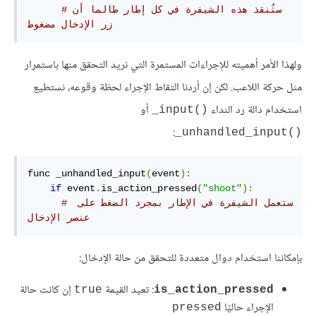
#ستُنقذ هذه الشيفرة في كل إطار طالما أن 
زر اﻹدخال مضغوط
ولهذا اﻷمر أهميته للإجراءات المستمرة التي نريد التحقق منها باستمرار
مثل حركة اللاعب. لكن إن أردنا التقاط اﻹجراء لحظة وقوعه، نستطيع
استخدام دالة رد النداء
أو
()input_
:
()unhandled_input_
func _unhandled_input
(
event
):
if
 event
.
is_action_pressed
(
"shoot"
):
# ستعمل الشيفرة في اﻹطار بمجرد الضغط على 
عنصر اﻹدخال
بإمكاننا استخدام دوال متعددة للتحقق من حالة اﻹدخال:
: تعيد القيمة
إن كانت حالة
true
is_action_pressed
اﻹجراء حاليًا
pressed