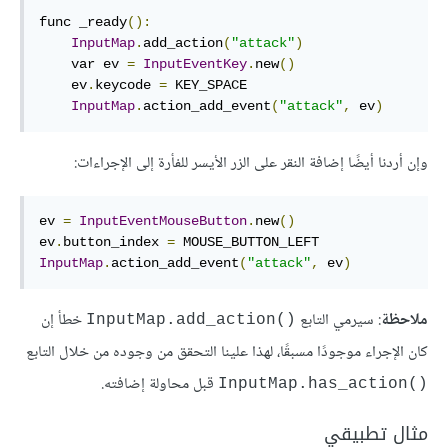
func _ready
():
InputMap
.
add_action
(
"attack"
)
    var ev 
=
InputEventKey
.
new
()
    ev
.
keycode 
=
 KEY_SPACE

InputMap
.
action_add_event
(
"attack"
,
 ev
)
وإن أردنا أيضًا إضافة النقر على الزر اﻷيسر للفأرة إلى اﻹجراءات:
ev 
=
InputEventMouseButton
.
new
()
ev
.
button_index 
=
InputMap
.
action_add_event
(
"attack"
,
 ev
)
ملاحظة
: سيرمي التابع
خطأ إن
()InputMap.add_action
كان اﻹجراء موجودًا مسبقًا، لهذا علينا التحقق من وجوده من خلال التابع
قبل محاولة إضافته.
()InputMap.has_action
مثال تطبيقي