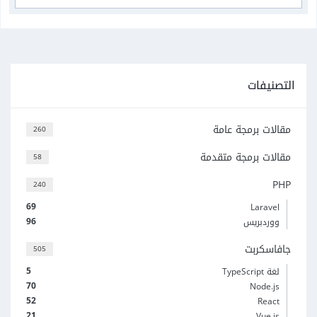
التصنيفات
مقالات برمجة عامة
260
مقالات برمجة متقدمة
58
PHP
240
69
Laravel
96
ووردبريس
جافاسكربت
505
5
لغة TypeScript
70
Node.js
52
React
21
Vue.js