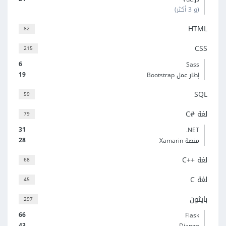
(و 3 أكثر)
HTML
82
CSS
215
6
Sass
19
إطار عمل Bootstrap
SQL
59
لغة C#‎
79
31
‎.NET
28
منصة Xamarin
لغة C++‎
68
لغة C
45
بايثون
297
66
Flask
43
Django