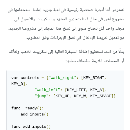
لنفترض أننا أنجزنا شخصية رئيسية في لعبة ونريد إعادة استخدامها في
مشروع آخر. في حال قمنا بتخزين المشهد والسكريبت واﻷصول في
مجلد واحد فلن نحتاج سوى إلى نسخ هذا المجلد إلى مشروعنا الجديد،
مع تعديل خريطة اﻹدخال كي تعمل اﻹجراءات وفق المطلوب.
بدلًا من ذلك، نستطيع إضافة الشيفرة التالية إلى سكريبت اللاعب ونتأكد
أن المدخلات اللازمة ستُضاف تلقائيًا:
var controls 
=
{
"walk_right"
:
[
KEY_RIGHT
,
KEY_D
],
"walk_left"
:
[
KEY_LEFT
,
 KEY_A
],
"jump"
:
[
KEY_UP
,
 KEY_W
,
 KEY_SPACE
]}
func _ready
():
    add_inputs
()
func add_inputs
():