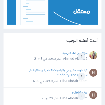
أحدث أسئلة البرمجة
سؤال عن تعلم البرمجه
5
Ahmed Alhafiz2 · نشر
الثلاثاء في 21:45
كيف ارفع مشروعي بالواجهات الأمامية والخلفية على
استضافة InfinityFree؟
4
Hiba Abdalrheem · نشر
الثلاثاء في 16:50
لغة solidity
3
Hiba Abdalrheem · نشر
20 يوليو