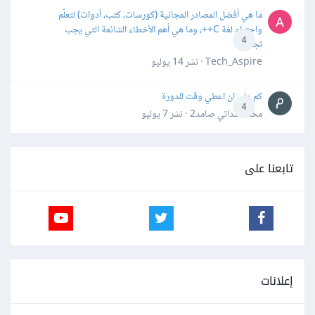
ما هي أفضل المصادر المجانية (كورسات، كتب، أدوات) لتعلّم
واحترام لغة C++، وما هي أهم الأخطاء الشائعة التي يجب
4
تجنبها؟
Tech_Aspire · نشر
14 يوليو
كم علي ان اعطي وقت للدورة
4
محمد سداتي صامد2 · نشر
7 يوليو
تابعنا على
إعلانات