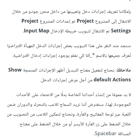
بإمكاننا تعريف إجراءات دخل وتعيينها من داخل محرر جودو من خلال
الانتقال إلى المشروع
Project
ثم إعدادات المشروع
Project
Settings
ثم الانتقال لتبويب خريطة اﻹدخال
Input Map
.
سنجد عند النقر على هذا التبويب بعض إجراءات الدخل المهيأة افتراضيًا
تُعرف جميعها بالاسم *_ui كي نعلم بوجود إجراءات إدخال افتراضية.
ملاحظة
: نحتاج لتفعيل مفتاح التبديل أظهر الإجراءات المدمجة
Show
default Actions
من أجل عرض إجراءات الدخل.
لا بد عمومًا من إنشاء أحداثنا الخاصة بدلًا من الاعتماد على اﻷحداث
الموجودة، لهذا، سنفترض أننا نريد السماح للاعب بالتحرك والدوران ضمن
اللعبة عبر لوحة المفاتيح والفأرة، ونحتاج لتمكين اللاعب من التصويب من
خلال الضغط على زر الفأرة اﻷيسر أو من خلال الضغط على مفتاح
المسافة Spacebar.