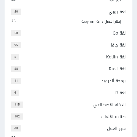
لغة روبي
50
23
إطار العمل Ruby on Rails
لغة Go
58
لغة جافا
95
لغة Kotlin
5
لغة Rust
58
برمجة أندرويد
11
لغة R
6
الذكاء الاصطناعي
115
صناعة الألعاب
102
سير العمل
68