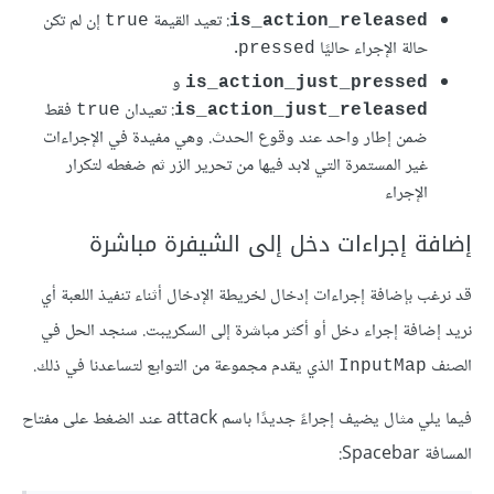
: تعيد القيمة
إن لم تكن
true
is_action_released
حالة اﻹجراء حاليًا
.
pressed
و
is_action_just_pressed
: تعيدان
فقط
true
is_action_just_released
ضمن إطار واحد عند وقوع الحدث. وهي مفيدة في اﻹجراءات
غير المستمرة التي لابد فيها من تحرير الزر ثم ضغطه لتكرار
اﻹجراء
إضافة إجراءات دخل إلى الشيفرة مباشرة
قد نرغب بإضافة إجراءات إدخال لخريطة اﻹدخال أثناء تنفيذ اللعبة أي
نريد إضافة إجراء دخل أو أكثر مباشرة إلى السكريبت. سنجد الحل في
الصنف
الذي يقدم مجموعة من التوابع لتساعدنا في ذلك.
InputMap
فيما يلي مثال يضيف إجراءً جديدًا باسم attack عند الضغط على مفتاح
المسافة Spacebar: