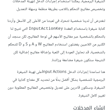
الشيفرة البرمجية، يمكننا استخدام إجراءات الدخل لتهيئة المدخلات
وتخصيص مفاتيح التحكم باللاعب بطريقة منظمة وسهلة التعديل.
لنفترض أن لدينا شخصية تتحرك في لعبتنا من اﻷعلى إلى اﻷسفل وأردنا
كتابة شيفرة باستخدام العقدة
التي تتيح لنا
InputActionKey
بالتحكم بالشخصية عبر مفاتيح اﻷسهم في لوحة المفاتيح، لكن سنجد أن
الكثير من اللاعبين يفضلون استخادم المفاتيح W و A و S و D للتحكم
بالشخصية، قد نحاول العودة إلى اللعبة وإضافة مفاتيح إضافية لكن
النتيجة ستكون شيفرة مضاعفة وزائدة.
هنا تساعدنا إجراءات الدخل Input Actionsعلى تهيئة الشيفرة
البرمجية للشخصية بشكل أفضل بدلًا من تحديد كل مفتاح كتابيًا في
الشيفرة، وسنكون قادرين على تعديل وتخصيص المفاتيح المطلوبة دون
تغيير كامل الشيفرة.
إنشاء المدخلات