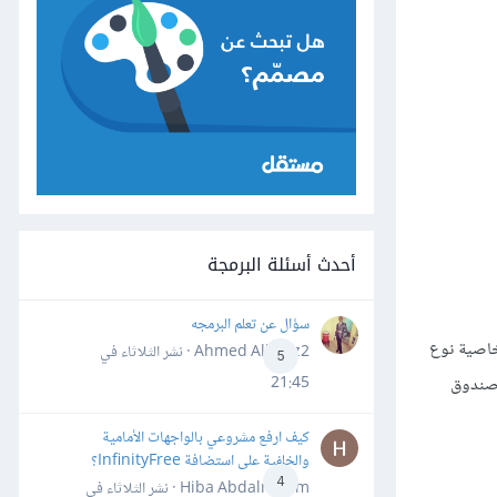
أحدث أسئلة البرمجة
سؤال عن تعلم البرمجه
بجانب تبويب المشهد Scene مع إمكانية ضبط الخاصية نوع
Ahmed Alhafiz2 · نشر
الثلاثاء في
5
 يمثل صندوق
21:45
كيف ارفع مشروعي بالواجهات الأمامية
والخلفية على استضافة InfinityFree؟
4
Hiba Abdalrheem · نشر
الثلاثاء في