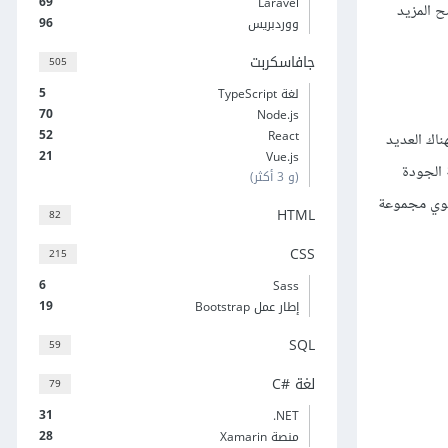
69
Laravel
بقًا أنشأناها أو نزّلناها من مصدر خارجي إلى داخل محرك ألعاب جودو Godot، ونوضح المزيد
96
ووردبريس
جافاسكربت
505
5
لغة TypeScript
70
Node.js
52
React
ناك العديد
21
Vue.js
as المجانية عالية الجودة
(و 3 أكثر)
وي مجموعة
HTML
82
CSS
215
6
Sass
19
إطار عمل Bootstrap
SQL
59
لغة C#‎
79
31
‎.NET
28
منصة Xamarin