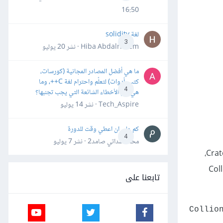
16:50
لغة solidity
3
Hiba Abdalrheem · نشر
20 يوليو
ما هي أفضل المصادر المجانية (كورسات،
كتب، أدوات) لتعلّم واحترام لغة C++، وما
4
هي أهم الأخطاء الشائعة التي يجب تجنبها؟
Tech_Aspire · نشر
14 يوليو
كم علي ان اعطي وقت للدورة
4
محمد سداتي صامد2 · نشر
7 يوليو
ننقر بعدها بزر الفأرة الأيمن على crate.glb ونحدّد خيار مشهد موروث جديد New Inherited Scene. أصبح لدينا كائن لعبة كلاسيكي هو الصندوق Crate،
 بأن هذه العقدة لا تحتوي مكون التصادم Collision
تابعنا على
Collio