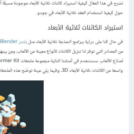
حول كيفية استخدام العقد ثلاثية الأبعاد في جودو.
استيراد الكائنات ثلاثية الأبعاد
في حال كنا على دراية ببرامج النمذجة ثلاثية الأبعاد مثل
بلندر Blender
من المصادر التي توفر لنا تنزيل الكائنات لأنواع معينة من الألعاب، ومن بين
لصنّاع الألعاب. سنستخدم في أمثلتنا التالية مجموعة ملحقات Platformer Kit للعبة منصات من Kenney، والتي يمكن تنزيلها من
واسعة من الكائنات ثلاثية الأبعاد 3D. وفيما يلي عينة توضّح هذه الملحقات: