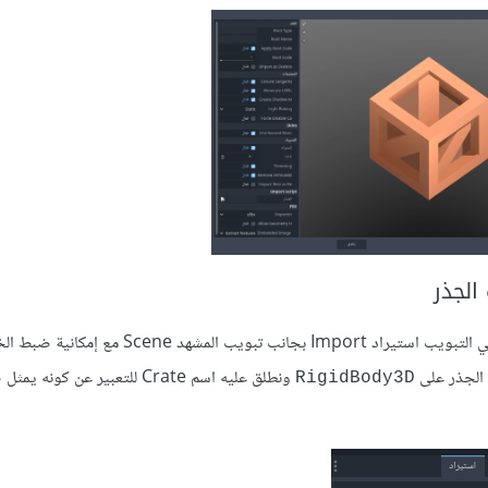
الجذر
عند النقر على كائن ثلاثي الأبعاد يمكننا رؤية خيارات استيراد هذا الكائن في التبويب استيراد Import 
ونطلق عليه اسم Crate للتعبير عن كونه
RigidBody3D