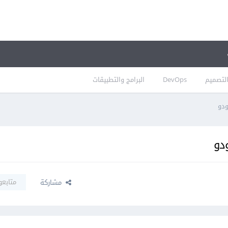
لتصميم
DevOps
البرامج والتطبيقات
ودو
ودو
متابعو
مشاركة