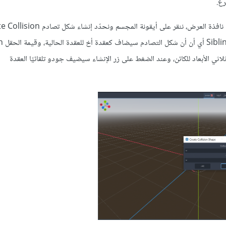
رع.
، وسنلاحظ ظهور شريط قوائم في الجزء العلوي من نافذة العرض، ننقر على أيقونة المجسم 
shape ونحدد ق