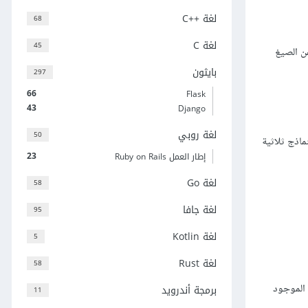
لغة C++‎
68
لغة C
45
ن الصيغ
بايثون
297
66
Flask
43
Django
لغة روبي
50
ماذج ثلاثية
23
إطار العمل Ruby on Rails
لغة Go
58
لغة جافا
95
لغة Kotlin
5
لغة Rust
58
لموجود
برمجة أندرويد
11