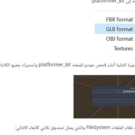
platf.
مجلد platformer_kit واستيراد جميع الكائنات ضمنه.
Fi والذي يمثل صندوق ثلاثي الأبعاد كالتالي: