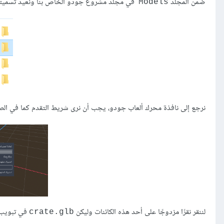
ضمن المجلد
في مجلد مشروع جودو الخاص بنا ونعيد تسميته إلى ormer_kit
Models
نرجع إلى نافذة محرك ألعاب جودو، يجب أن نرى شريط التقدم كما في الصورة التالية أثناء فحص جودو لل
لننقر نقرًا مزدوجًا على أحد هذه الكائنات وليكن
في تبويب نظام الملفات leSystem
crate.glb