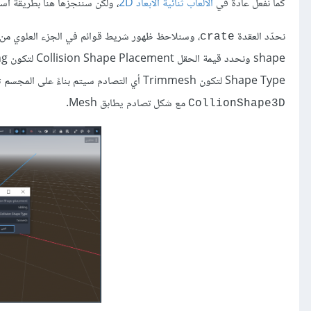
كما نفعل عادة في
الألعاب ثنائية الأبعاد 2D
، ولكن سننجزها هنا بطريقة أس
نحدّد العقدة
crate
Shape Type لتكون Trimmesh أي التصادم سيتم بناءً على المجسم ثلاثي الأبعاد للكائن، وعند الضغط على زر الإنشاء سيضيف جودو تلقائيًا العقدة
مع شكل تصادم يطابق Mesh.
CollionShape3D