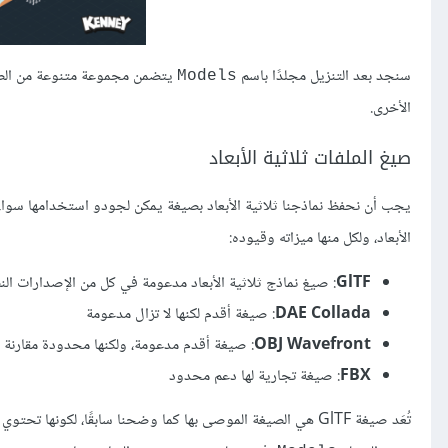
سنجد بعد التنزيل مجلدًا باسم
يتضمن مجموعة متنوعة من الصي
Models
الأخرى.
صيغ الملفات ثلاثية الأبعاد
يجب أن نحفظ نماذجنا ثلاثية الأبعاد بصيغة يمكن لجودو استخدامها سواءً أ
الأبعاد، ولكل منها ميزاته وقيوده:
GlTF
: صيغ نماذج ثلاثية الأبعاد مدعومة في كل من الإصدارات ال
DAE Collada‎
: صيغة أقدم لكنها لا تزال مدعومة
OBJ Wavefront
FBX
: صيغة تجارية لها دعم محدود
تُعَد صيغة GlTF هي الصيغة الموصى بها كما وضحنا سابقًا، لكونها تحتوي على معظم الميزات ودعمها جيد في جودو، سنضع المجلد