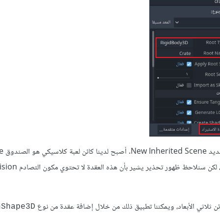
بالاسم Crate كما أردنا تمامًا، لكن سنلاحظ ظهور تحذير يشير
كائن ثلاثي الأبعاد، ويمكننا تطبيق ذلك من خلال إضافة عقدة من نوع
nShape3D