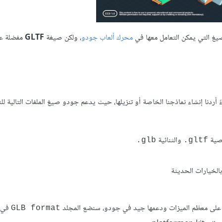
غ التي يمكن التعامل معها في
محرك ألعاب جودو
، ولكن صيغة
GLTF
مفضلة ع
ردنا إنشاء نماذجنا الخاصة أو تنزيلها، حيث يدعم جودو صيغ الملفات التالية للن
نصية
والثنائية
‎.glb
‎.gltf
في ا
GLB format