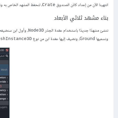
انتهينا الآن من إعداد كائن الصندوق
، لنحفظ المشهد الخاص به ون
Crate
بناء مشهد ثلاثي الأبعاد
ننشئ مشهدًا جديدًا باستخدام عقدة الجذر
، وأول ابن سنضيفه
Node3D
ونسميها Ground، ونضيف إليها عقدة ابن من نوع
eshInstance3D