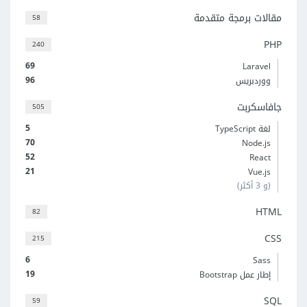
مقالات برمجة متقدمة
58
PHP
240
69
Laravel
96
ووردبريس
جافاسكربت
505
5
لغة TypeScript
70
Node.js
52
React
21
Vue.js
(و 3 أكثر)
HTML
82
CSS
215
6
Sass
19
إطار عمل Bootstrap
SQL
59