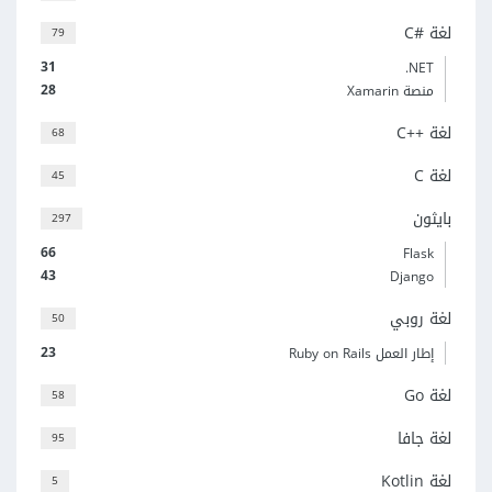
لغة C#‎
79
31
‎.NET
28
منصة Xamarin
لغة C++‎
68
لغة C
45
بايثون
297
66
Flask
43
Django
لغة روبي
50
23
إطار العمل Ruby on Rails
لغة Go
58
لغة جافا
95
لغة Kotlin
5