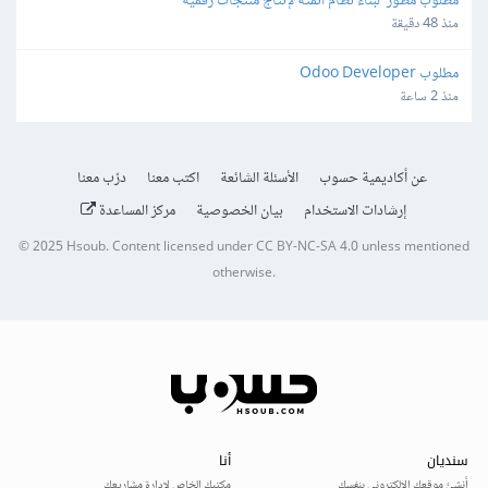
مطلوب مطور  لبناء نظام أتمتة لإنتاج منتجات رقمية
منذ 48 دقيقة
مطلوب Odoo Developer
منذ 2 ساعة
عن أكاديمية حسوب
الأسئلة الشائعة
اكتب معنا
درّب معنا
إرشادات الاستخدام
بيان الخصوصية
مركز المساعدة
© 2025
Hsoub
.
Content licensed under
CC BY-NC-SA 4.0
unless mentioned
otherwise.