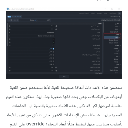
ستضمن هذه الإعدادات أبعادًا صحيحة للعبة، لأننا نستخدم ضمن اللعبة
أيقونات من البكسلات وهي بحد ذاتها صغيرة جدًا، لهذا ستكون هذه القيم
مناسبة لعرضها. لكن قد تكون هذه الأبعاد صغيرة بالنسبة إلى الشاشات
الحديثة، لهذا ضبطنا بعض الإعدادات الأخرى حتى نتمكن من تغيير الأبعاد
بأسلوب متناسب معها. لنضبط مثلًا أبعاد التجاوز override على القيم