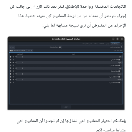
الاتجاهات المختلفة وواحدة للإطلاق. ننقر بعد ذلك الزر + إلى جانب كل
إجراء ثم ننقر أي مفتاح من من لوحة المفاتيح كي نعينه لتنفيذ هذا
الإجراء. من المفترض أن نرى نتيجة مشابهة لما يلي:
بإمكانكم اختيار المفاتيح التي تشاؤنها إن لم تجدوا أن المفاتيح التي
عيّناها مناسبة لكم.