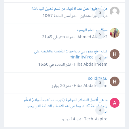
هل أستطيع العمل عند الإنتهاء من قسم تحليل البيانات؟
3
عرفه جابر المنشاوي · نشر
أمس الساعة 10:57
سؤال عن تعلم البرمجه
5
Ahmed Alhafiz2 · نشر
الثلاثاء في 21:45
كيف ارفع مشروعي بالواجهات الأمامية والخلفية على
استضافة InfinityFree؟
4
Hiba Abdalrheem · نشر
الثلاثاء في 16:50
لغة solidity
3
Hiba Abdalrheem · نشر
20 يوليو
ما هي أفضل المصادر المجانية (كورسات، كتب، أدوات) لتعلّم
واحترام لغة C++، وما هي أهم الأخطاء الشائعة التي يجب
4
تجنبها؟
Tech_Aspire · نشر
14 يوليو