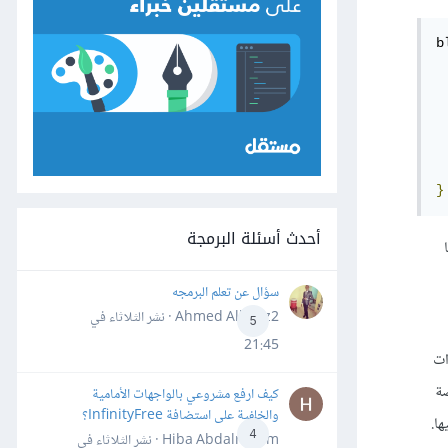
b
 
 
 
 
 
}
أحدث أسئلة البرمجة
سؤال عن تعلم البرمجه
Ahmed Alhafiz2 · نشر
الثلاثاء في
5
21:45
 أدوات
Google Chr وإضافة Firebug الخاصة
كيف ارفع مشروعي بالواجهات الأمامية
والخلفية على استضافة InfinityFree؟
4
Hiba Abdalrheem · نشر
الثلاثاء في