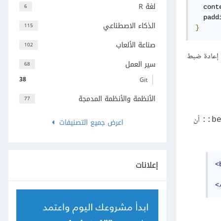
لغة R
6
  cont
  padd
الذكاء الاصطناعي
115
}
صناعة الألعاب
102
ن إعادة ضبط
سير العمل
68
38
Git
الأنظمة والأنظمة المدمجة
77
أن
be
اعرض جميع التصنيفات
إعلانات
<
<