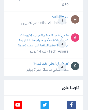
16:50
لغة solidity
3
Hiba Abdalrheem · نشر
20 يوليو
ما هي أفضل المصادر المجانية (كورسات،
كتب، أدوات) لتعلّم واحترام لغة C++، وما
4
هي أهم الأخطاء الشائعة التي يجب تجنبها؟
Tech_Aspire · نشر
14 يوليو
كم علي ان اعطي وقت للدورة
4
محمد سداتي صامد2 · نشر
7 يوليو
تابعنا على