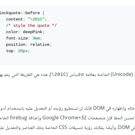
lockquote
::
before 
{
   content
:
"\201C"
;
/* style the quote */
   color
:
 deepPink
;
   font
-
size
:
3em
;
   position
:
 relative
;
   top
:
20px
;
اس (
). هذه هي الطريقة التي يتم بها
201C\
وبما أنّ المحتوى الذي يتم إدخاله باستخدام الفئات الزائفة لا يتم إدخاله وإظهاره في DOM فإنّك لن تستطيع رؤيته أو التعديل عليه باستخدام
المطورين (Developer tools) الموجودة في المتصفحات. ولكن لحسن الحظ فإنّ متصفحات ome+32