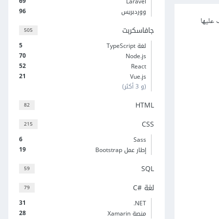
69
Laravel
96
ووردبريس
 عليها
جافاسكربت
505
5
لغة TypeScript
70
Node.js
52
React
21
Vue.js
(و 3 أكثر)
HTML
82
CSS
215
6
Sass
19
إطار عمل Bootstrap
SQL
59
لغة C#‎
79
31
‎.NET
28
منصة Xamarin