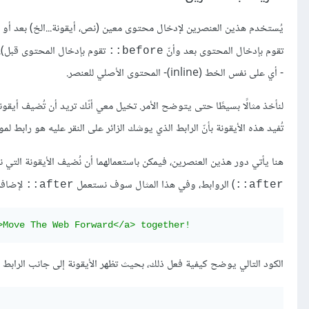
يُستخدم هذين العنصرين لإدخال محتوى معين (نص، أيقونة...الخ) بعد أو
تقوم بإدخال المحتوى بعد وأنّ
تقوم بإدخال المحتوى قبل).
before::
- أي على نفس الخط (inline)- المحتوى الأصلي للعنصر.
لنأخذ مثالًا بسيطًا حتى يتوضح الأمر. تخيل معي أنّك تريد أن تُضيف أي
تُفيد هذه الأيقونة بأنّ الرابط الذي يوشك الزائر على النقر عليه هو راب
هنا يأتي دور هذين العنصرين، فيمكن باستعمالهما أن نُضيف الأيقونة التي ن
) الروابط، وفي هذا المثال سوف نستعمل
لإضافة
after::
after::
>Move The Web Forward</a> together! 
الكود التالي يوضح كيفية فعل ذلك، بحيث تظهر الأيقونة إلى جانب الرابط