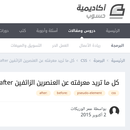
الرئيسية
دروس ومقالات
أسئلة وأجوبة
كتب
دورات
البرمجة
ريادة الأعمال
العمل الحر
التسويق والمبيعات
ا
الرئيسية
البرمجة
CSS
كل ما تريد معرفته عن العنصرين الزائفين after:: وbefore::
كل ما تريد معرفته عن العنصرين الزائفين after:: وbefore::
:after
:before
pseudo-element
css
بواسطة عمر الوريكات
2 أكتوبر 2015