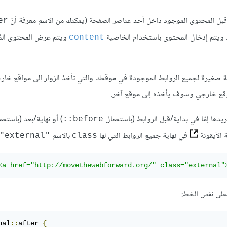
 قبل المحتوى الموجود داخل أحد عناصر الصفحة (يمكنك من الاسم معرفة أنّ
r::
 ويتم إدخال المحتوى باستخدام الخاصية
ويتم عرض المحتوى الم
content
قونة صغيرة لجميع الروابط الموجودة في موقعك والتي تأخذ الزوار إلى مواقع خا
ط لموقع خارجي وسوف يأخذه إلى موقع آخر.
ريدها إمّا في بداية/قبل الروابط (باستعمال
) أو نهاية/بعد (باستعم
before::
 الأيقونة
في نهاية جميع الروابط التي لها
بالاسم
"external"
class
<a href="http://movethewebforward.org/" class="external"
 على نفس الخط:
nal
::
after 
{