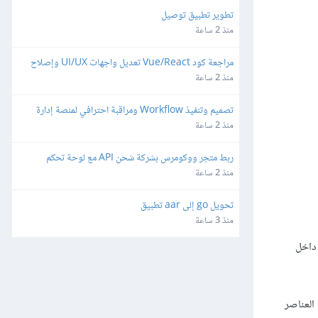
تطوير تطبيق توصيل
منذ 2 ساعة
مراجعة كود Vue/React تعديل واجهات UI/UX وإصلاح 
ثغرات
منذ 2 ساعة
تصميم وتنفيذ Workflow ومراقبة احترافي لمنصة إدارة 
شبكات وميكروتك مبنية على Laravel/Radius
منذ 2 ساعة
ربط متجر ووكومرس بشركة شحن API مع لوحة تحكم 
مخصصة
منذ 2 ساعة
تحويل go إلى aar تطبيق
منذ 3 ساعة
داخل
العناصر