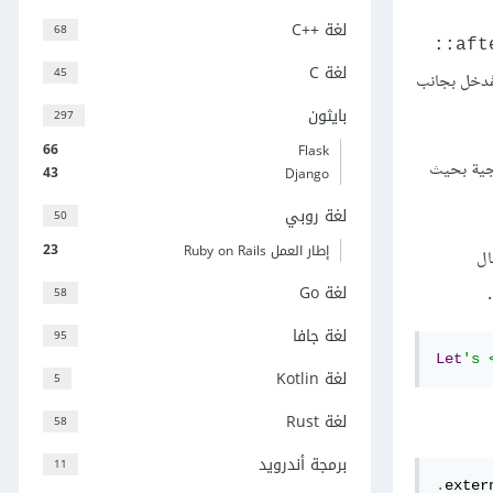
لغة C++‎
68
afte
لغة C
45
ُدخل بجانب
بايثون
297
66
Flask
رجية بحيث
43
Django
لغة روبي
50
23
إطار العمل Ruby on Rails
ال
لغة Go
.
58
لغة جافا
95
Let
's 
لغة Kotlin
5
لغة Rust
58
برمجة أندرويد
11
.
exter