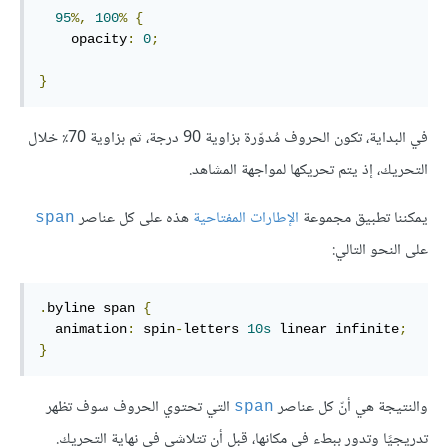
95
%,
100
%
{
    opacity
:
0
;
}
في البداية، تكون الحروف مُدوّرة بزاوية 90 درجة، ثم بزاوية 70٪ خلال
التحريك، إذ يتم تحريكها لمواجهة المشاهد.
يمكننا تطبيق مجموعة
الإطارات المفتاحية
هذه على كل عناصر
span
على النحو التالي:
.
byline span 
{
  animation
:
 spin
-
letters 
10s
 linear infinite
;
}
والنتيجة هي أنّ كل عناصر
التي تحتوي الحروف سوف تظهر
span
تدريجيًا وتدور ببطء في مكانها، قبل أن تتلاشى في نهاية التحريك.