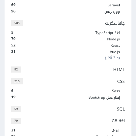
69
Laravel
96
ووردبريس
جافاسكربت
505
5
لغة TypeScript
70
Node.js
52
React
21
Vue.js
(و 3 أكثر)
HTML
82
CSS
215
6
Sass
19
إطار عمل Bootstrap
SQL
59
لغة C#‎
79
31
‎.NET