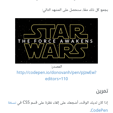
بجمع كل ذلك معًا، سنحصل على المشهد التالي:
المصدر:
http://codepen.io/donovanh/pen/pJzwEw?
editors=110
تمرين
إذا كان لديك الوقت، أشجعك على إلقاء نظرة على قسم CSS في
نسخة
.
CodePen