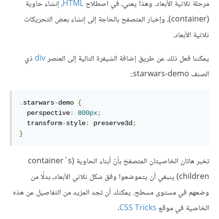
مرحلة ثلاثية الأبعاد. وهذا يعني، في اصطلاح
HTML
، إنشاء حاوية
(container)، وإخبار المتصفح بالحاجة إلى إنشاء بعض التحريكات
ثلاثية الأبعاد.
يمكننا فعل ذلك عن طريق إضافة الشيفرة التالية إلى العنصر
div
ذي
الصنف
.starwars-demo:
.
starwars
-
demo 
{
  perspective
:
800px
;
  transform
-
style
:
 preserve3d
;
}
تخبر هاتان الخاصيتان المتصفحَ بأنّ أبناء الحاوية (container`s
children) ينبغي أن يتموضعوا وفق شكل ثلاثي الأبعاد، بدلًا من
وضعهم في مستوى مسطح. يمكنك أن تجد المزيد من التفاصيل عن هذه
الخاصية في موقع
CSS Tricks
.