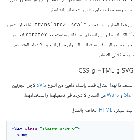
، يمكننا نقل العناصر على المحور Z، وهو المحور الذي
يمثله رسم خط ينطلق منك، ويتجه إلى الشاشة.
في هذا المثال، سنستخدم
و
معًا لخلق شعور
translateZ
scale
بأنّ الكلمات تطير في الفضاء. بعد ذلك، سنستخدم
لتدوير
rotateY
أحرف سطر الوصف. سيتطلب الدوران حول المحور Y قيام المتصفح
بالرسم ثلاثي الأبعاد.
SVG و HTML و CSS
استعدادًا لهذا المثال، قمت بإنشاء ملفين من النوع
SVG
لأجل الجزئين
Star
و
Wars
من الشعار. لا تتردد في تحميلهما واستخدامهما.
إليك شيفرة
HTML
الخاصة بالمثال:
<div
class
=
"starwars-demo"
>
<img