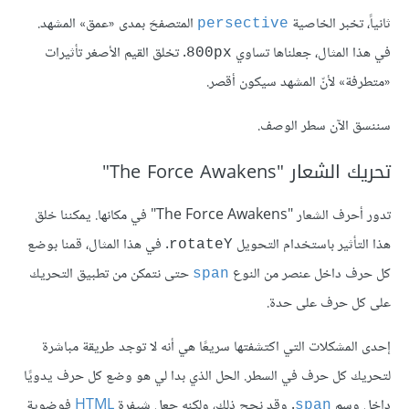
ثانياً، تخبر الخاصية
المتصفحَ بمدى «عمق» المشهد.
persective
في هذا المثال، جعلناها تساوي
. تخلق القيم الأصغر تأثيرات
800px
«متطرفة» لأنّ المشهد سيكون أقصر.
سننسق الآن سطر الوصف.
تحريك الشعار "The Force Awakens"
تدور أحرف الشعار "The Force Awakens" في مكانها. يمكننا خلق
هذا التأثير باستخدام التحويل
. في هذا المثال، قمنا بوضع
rotateY
كل حرف داخل عنصر من النوع
حتى نتمكن من تطبيق التحريك
span
على كل حرف على حدة.
إحدى المشكلات التي اكتشفتها سريعًا هي أنه لا توجد طريقة مباشرة
لتحريك كل حرف في السطر. الحل الذي بدا لي هو وضع كل حرف يدويًا
داخل وسم
. وقد نجح ذلك، ولكنه جعل شيفرة
HTML
فوضوية
span