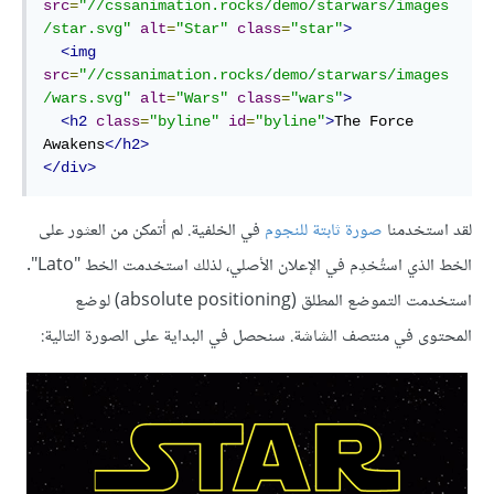
src
=
"//cssanimation.rocks/demo/starwars/images
/star.svg"
alt
=
"Star"
class
=
"star"
>
<img
src
=
"//cssanimation.rocks/demo/starwars/images
/wars.svg"
alt
=
"Wars"
class
=
"wars"
>
<h2
class
=
"byline"
id
=
"byline"
>
The Force 
Awakens
</h2>
</div>
لقد استخدمنا
صورة ثابتة للنجوم
في الخلفية. لم أتمكن من العثور على
الخط الذي استُخدِم في الإعلان الأصلي، لذلك استخدمت الخط "Lato".
استخدمت التموضع المطلق (absolute positioning) لوضع
المحتوى في منتصف الشاشة. سنحصل في البداية على الصورة التالية: