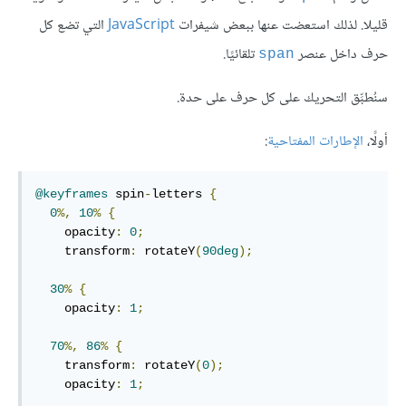
قليلا. لذلك استعضت عنها ببعض شيفرات
JavaScript
التي تضع كل
حرف داخل عنصر
تلقائيًا.
span
سنُطبِّق التحريك على كل حرف على حدة.
أولًا،
الإطارات المفتاحية
:
@keyframes
 spin
-
letters 
{
0
%,
10
%
{
    opacity
:
0
;
    transform
:
 rotateY
(
90deg
);
30
%
{
    opacity
:
1
;
70
%,
86
%
{
    transform
:
 rotateY
(
0
);
    opacity
:
1
;