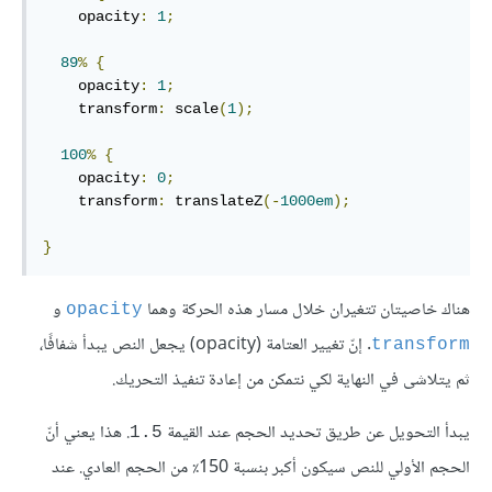
    opacity
:
1
;
89
%
{
    opacity
:
1
;
    transform
:
 scale
(
1
);
100
%
{
    opacity
:
0
;
    transform
:
 translateZ
(-
1000em
);
}
هناك خاصيتان تتغيران خلال مسار هذه الحركة وهما
و
opacity
. إنّ تغيير العتامة (opacity) يجعل النص يبدأ شفافًا،
transform
ثم يتلاشى في النهاية لكي نتمكن من إعادة تنفيذ التحريك.
يبدأ التحويل عن طريق تحديد الحجم عند القيمة
. هذا يعني أنّ
1.5
الحجم الأولي للنص سيكون أكبر بنسبة 150٪ من الحجم العادي. عند