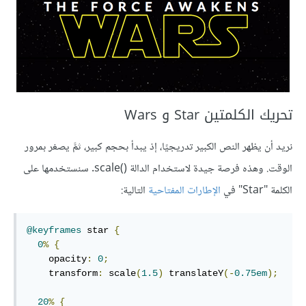
تحريك الكلمتين Star و Wars
نريد أن يظهر النص الكبير تدريجيًا، إذ يبدأ بحجم كبير، ثمَّ يصغر بمرور
الوقت. وهذه فرصة جيدة لاستخدام الدالة scale()
. سنستخدمها على
الكلمة "Star" في
الإطارات المفتاحية
التالية:
@keyframes
 star 
{
0
%
{
    opacity
:
0
;
    transform
:
 scale
(
1.5
)
 translateY
(-
0.75em
);
20
%
{