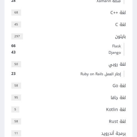
28
منصة Xamarin
لغة C++‎
68
لغة C
45
بايثون
297
66
Flask
43
Django
لغة روبي
50
23
إطار العمل Ruby on Rails
لغة Go
58
لغة جافا
95
لغة Kotlin
5
لغة Rust
58
برمجة أندرويد
11