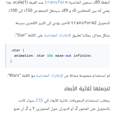
النقطة 89٪، سنعيّن الخاصية
عند القيمة scale(1)
. هذا
transform
يعني أنه بين اللحظتين 0٪ و 89٪، سينتقل الحجم من 150٪ إلى 100٪.
التحويل
الأخير يؤدي إلى تكبير الكلمتين بسرعة.
transformZ
بشكل مماثل، يمكننا تطبيق
الإطارات المفتاحية
على الكلمة "Star":
.
star 
{
  animation
:
 star 
10s
 ease
-
out
 infinite
;
}
تم استخدام مجموعة مماثلة من
الإطارات المفتاحية
مع الكلمة "Wars".
لنجعلها ثلاثية الأبعاد
يتطلب استخدام التحويلات ثلاثية الأبعاد في
CSS
، سواء كانت
بالتحويل على المحور Z، أو الدوران حول المحورين Y و Z، أن نضع