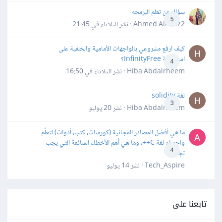
سؤال عن تعلم البرمجه
5
Ahmed Alhafiz2 · نشر
الثلاثاء في 21:45
كيف ارفع مشروعي بالواجهات الأمامية والخلفية على
استضافة InfinityFree؟
4
Hiba Abdalrheem · نشر
الثلاثاء في 16:50
لغة solidity
3
Hiba Abdalrheem · نشر
20 يوليو
ما هي أفضل المصادر المجانية (كورسات، كتب، أدوات) لتعلّم
واحترام لغة C++، وما هي أهم الأخطاء الشائعة التي يجب
4
تجنبها؟
Tech_Aspire · نشر
14 يوليو
تابعنا على