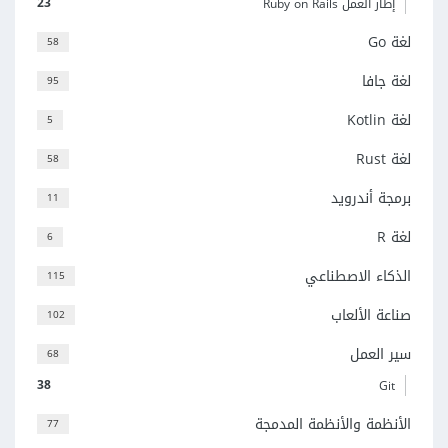
23
إطار العمل Ruby on Rails
لغة Go
58
لغة جافا
95
لغة Kotlin
5
لغة Rust
58
برمجة أندرويد
11
لغة R
6
الذكاء الاصطناعي
115
صناعة الألعاب
102
سير العمل
68
38
Git
الأنظمة والأنظمة المدمجة
77