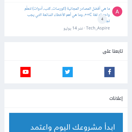
ما هي أفضل المصادر المجانية (كورسات، كتب، أدوات) لتعلّم
واحترام لغة C++، وما هي أهم الأخطاء الشائعة التي يجب
4
تجنبها؟
Tech_Aspire · نشر
14 يوليو
تابعنا على
إعلانات