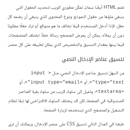
تضم HTML أيضًا سماتٍ تمكّن مطوري الويب لتحديد الحقول التي
ينبغي ملؤها من حقول النموذج ونوع المحتوى الذي ينبغي أن يضمه كل
حقل، فإذا أدخل المستخدم قيمًا تخالف ما هو متوقع أو ترك حقلًا مطلوبًا
دون أن يملأه، يمكن أن يعرض المتصفح رسالة خطأ. تختلف المتصفحات
فيما بينها بمقدار التنسيق والتخصيص الذي يمكن تطبيقه على كل عنصر.
تنسيق عناصر الإدخال النصي
من السهل تنسيق عناصر الإدخال النصي، مثل
<input 
، أو
، أو
<input type="email">
type="text">
، وتميل إلى سلوك قريب من سلوك بقية العناصر
<textarea>
الصندوقية في الصفحة، لكن قد يختلف السلوك الافتراضي لها تبعًا لنظام
التشغيل والمتصفح الذي تستخدمه لزيارة الصفحة.
طبقنا في المثال التالي تنسيق CSS على عنصر الإدخال، ويمكنك أن ترى