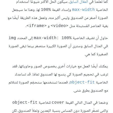
كما تعلمنا في
المقال السابق
، سيكون الحل الأكثر شيوعًا استخدام
الخاصية
وإسناد القيمة
لها، وهذا ما سيجعل
%100
max-width
الصورة أصغر من الصندوق وليس أكبر منه، وتعمل هذه الطريقة أيضًا مع
بقية العناصر المُستبدلة مثل
و
.
<iframe>
<video>
حاول أن تضيف الخاصية
إلى المحدد
img
max-width: 100%
في المثال السابق وسترى أن الصورة الكبيرة ستصغر بينما تبقى الصورة
الصغيرة كما هي.
يمكنك أيضًا العمل مع خيارات أخرى بخصوص الصور وحاوياتها، فقد
ترغب في تحجيم الصورة كي يتسع لها الصندوق تمامًا. قد تساعدك
الخاصية
، فعندما تستخدمها ستحجّم الصورة لتتلائم
object-fit
مع الصندوق بطرق شتى.
وضعنا في المثال التالي القيمة
للخاصية
object-fit
cover
والتي تصغّر الصورة دون المساس بنسبة البُعدين وتملأ الصندوق، لكن