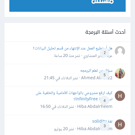
أحدث أسئلة البرمجة
هل أستطيع العمل عند الإنتهاء من قسم تحليل البيانات؟
2
عرفه جابر المنشاوي · نشر
منذ 20 ساعة
سؤال عن تعلم البرمجه
5
Ahmed Alhafiz2 · نشر
الثلاثاء في 21:45
كيف ارفع مشروعي بالواجهات الأمامية والخلفية على
استضافة InfinityFree؟
4
Hiba Abdalrheem · نشر
الثلاثاء في 16:50
لغة solidity
3
Hiba Abdalrheem · نشر
20 يوليو