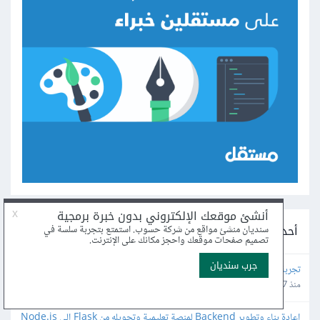
أحدث مشاريع التطوير على مستقل
تجربة منصة وكتابة تقرير عنها
منذ 47 دقيقة
إعادة بناء وتطوير Backend لمنصة تعليمية وتحويله من Flask إلى Node.js