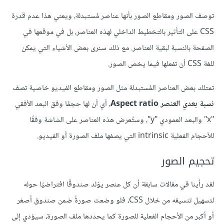
توصف الصور ومقاطع الصور بأنها عناصر مُستبدلة، ويعني هذا عدم قدرة
CSS على التأثير بالتخطيط الداخلي لهذه العناصر، بل في موقعها في
الصفحة بالنسبة لبقية العناصر. مع ذلك سنرى بعض الأشياء التي يمكن
للغة CSS أن تفعلها فيما يخص الصور.
تمتلك بعض العناصر المُستبدلة مثل الصور ومقاطع الفيديو خاصية تصف
نسبة بعدي العنصر Aspect ratio
، أي أن لها حجمًا وفق البعد الأفقي
"x" والبعد العمودي "y"، وستُعرض هذه العناصر على الشاشة وفقًا
للأحجام الفعلية intrinsic التي يصفها ملف الصورة أو الفيديو.
تحجيم الصور
لقد رأينا في مقالات سابقة أن كل عنصر يوّلد صندوقًا افتراضيًا حوله
لتسهيل تنسيقه من خلال CSS، فلو وضعت صورةً ضمن صندوق أصغر
أو أكبر من الأحجام الفعلية للصورة كما يحددها ملف الصورة، سيؤدي إلى