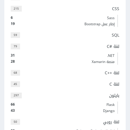
CSS
215
6
Sass
19
إطار عمل Bootstrap
SQL
59
لغة C#‎
79
31
‎.NET
28
منصة Xamarin
لغة C++‎
68
لغة C
45
بايثون
297
66
Flask
43
Django
لغة روبي
50