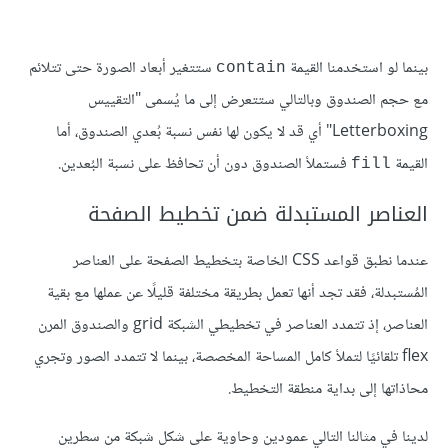
بينما لو استخدمنا القيمة
ستتغير أبعاد الصورة حتى تتلائم
contain
مع حجم الصندوق وبالتالي ستتعرض إلى ما يُسمى "التقييس
Letterboxing" أي قد لا يكون لها نفس نسبة بُعدي الصندوق، أما
القيمة
فستملأ الصندوق دون أن تحافظ على نسبة البُعدين.
fill
العناصر المستبدلة ضمن تخطيط الصفحة
عندما نطبق قواعد CSS الخاصة بتخطيط الصفحة على العناصر
المُستبدلة، فقد تجد أنها تعمل بطريقة مختلفة قليلًا عن عملها مع بقية
العناصر، إذ تتمدد العناصر في تخطيطي الشبكة grid والصندوق المرن
flex تلقائيًا لتملأ كامل المساحة المخصصة، بينما لا تتمدد الصور وتجري
محاذاتها إلى بداية منطقة التخطيط.
لدينا في مثالنا التالي عمودين وحاوية على شكل شبكة من سطرين