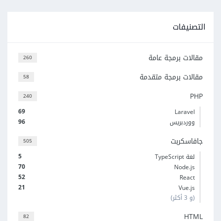
التصنيفات
مقالات برمجة عامة
260
مقالات برمجة متقدمة
58
PHP
240
69
Laravel
96
ووردبريس
جافاسكربت
505
5
لغة TypeScript
70
Node.js
52
React
21
Vue.js
(و 3 أكثر)
HTML
82