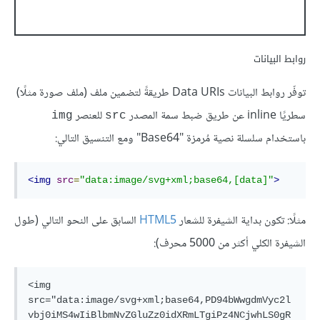
روابط البيانات
توفّر روابط البيانات Data URIs طريقةً لتضمين ملف (ملف صورة مثلًا)
سطريًا inline عن طريق ضبط سمة المصدر
للعنصر
img
src
باستخدام سلسلة نصية مُرمزة "Base64" ومع التنسيق التالي:
<img
src
=
"data:image/svg+xml;base64,[data]"
>
مثلًا: تكون بداية الشيفرة للشعار
HTML5
السابق على النحو التالي (طول
الشيفرة الكلي أكثر من 5000 محرف):
<img 
src="data:image/svg+xml;base64,PD94bWwgdmVyc2l
vbj0iMS4wIiBlbmNvZGluZz0idXRmLTgiPz4NCjwhLS0gR