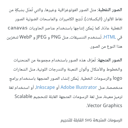
الصور النقطية
: مثل الصور الفوتوغرافية وغيرها، والتي تُمثّل بشبكةٍ من
نقاط الألوان (البكسلات). تُنتِج الكاميرات والماسحات الضوئية الصور
النقطية عادًة، كما يُمكن إنتاجها باستخدام عناصر الحاويات
canavas
في
HTML
. تُستخدم التنسيقات، مثل PNG و JPEG و WebP لتخزين
هذا النوع من الصور.
الصور المتجهة
: تُعرّف هذه الصور باستخدام مجموعة من المنحنيات
والخطوط والأشكال وألوان التعبئة والتدرجات اللونية، مثل الشعارات
logo والرسومات الخطية. يُمكن إنشاء الصور المتجهة باستخدام برامجٍ
متخصصة، مثل
Adobe Illustrator
أو
Inkscape
، أو استخدام لغة
ترميزٍ معينة، مثل لغة الرسومات المتجهة القابلة للتحجيم Scalable
Vector Graphics.
الرسومات المتجهة SVG القابلة للتحجيم