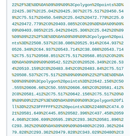
22
%
2F
%
3E
%
0D
%
0A
%
09
%
09
%
09
%
3Cpolygon
%
20points
%
3D
%
22425.307
%
2C25.042
%
20425.307
%
2C75.517
%
20450.54
9
%
2C75.517
%
20450.549
%
2C25.042
%
20472.779
%
2C25.0
42
%
20472.779
%
2C0
%
20403.085
%
2C0
%
20
%
0D
%
0A
%
09
%
09
%
09
%
09403.085
%
2C25.042
%
20425.306
%
2C25.042
%
20
%
09
%
09
%
09
%
22
%
2F
%
3E
%
0D
%
0A
%
09
%
09
%
09
%
3Cpolygon
%
20poi
nts
%
3D
%
22508.537
%
2C38.086
%
20525.914
%
2C64.937
%
2
0526.349
%
2C64.937
%
20543.714
%
2C38.086
%
20543.714
%
2C75.517
%
20568.851
%
2C75.517
%
20568.851
%
2C0
%
20
%
0D
%
0A
%
09
%
09
%
09
%
09542.522
%
2C0
%
20526.349
%
2C26.53
4
%
20510.159
%
2C0
%
20483.84
%
2C0
%
20483.84
%
2C75.517
%
20508.537
%
2C75.517
%
20
%
09
%
09
%
09
%
22
%
2F
%
3E
%
0D
%
0A
%
09
%
09
%
09
%
3Cpolygon
%
20points
%
3D
%
22642.156
%
2C50
.555
%
20606.66
%
2C50.555
%
20606.66
%
2C0
%
20581.412
%
2C0
%
20581.412
%
2C75.517
%
20642.156
%
2C75.517
%
20
%
0
9
%
09
%
09
%
22
%
2F
%
3E
%
0D
%
0A
%
09
%
09
%
09
%
3Cpolygon
%
20fi
ll
%
3D
%
22
%
23FFFFFF
%
22
%
20points
%
3D
%
22480
%
2C474.0
21
%
20581.649
%
2C445.85
%
20582.396
%
2C437.458
%
2059
4.068
%
2C306.699
%
20595.28
%
2C293.362
%
20581.896
%
2
C293.362
%
20
%
0D
%
0A
%
09
%
09
%
09
%
09480
%
2C293.362
%
204
79.828
%
2C293.362
%
20479.828
%
2C343.029
%
20480
%
2C3