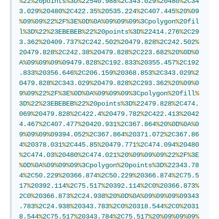
%
22
%
20points
%
3D
%
22540.988
%
2C343.029
%
20480
%
2C34
3.029
%
20480
%
2C422.35
%
20535.224
%
2C407.445
%
20
%
09
%
09
%
09
%
22
%
2F
%
3E
%
0D
%
0A
%
09
%
09
%
09
%
3Cpolygon
%
20fil
l
%
3D
%
22
%
23EBEBEB
%
22
%
20points
%
3D
%
22414.276
%
2C29
3.362
%
20409.737
%
2C242.502
%
20479.828
%
2C242.502
%
20479.828
%
2C242.38
%
20479.828
%
2C223.682
%
20
%
0D
%
0
A
%
09
%
09
%
09
%
09479.828
%
2C192.833
%
20355.457
%
2C192
.833
%
20356.646
%
2C206.159
%
20368.853
%
2C343.029
%
2
0479.828
%
2C343.029
%
20479.828
%
2C293.362
%
20
%
09
%
0
9
%
09
%
22
%
2F
%
3E
%
0D
%
0A
%
09
%
09
%
09
%
3Cpolygon
%
20fill
%
3D
%
22
%
23EBEBEB
%
22
%
20points
%
3D
%
22479.828
%
2C474.
069
%
20479.828
%
2C422.4
%
20479.782
%
2C422.413
%
2042
4.467
%
2C407.477
%
20420.931
%
2C367.864
%
20
%
0D
%
0A
%
0
9
%
09
%
09
%
09394.052
%
2C367.864
%
20371.072
%
2C367.86
4
%
20378.031
%
2C445.85
%
20479.771
%
2C474.094
%
20480
%
2C474.03
%
20480
%
2C474.021
%
20
%
09
%
09
%
09
%
22
%
2F
%
3E
%
0D
%
0A
%
09
%
09
%
09
%
3Cpolygon
%
20points
%
3D
%
22343.78
4
%
2C50.229
%
20366.874
%
2C50.229
%
20366.874
%
2C75.5
17
%
20392.114
%
2C75.517
%
20392.114
%
2C0
%
20366.873
%
2C0
%
20366.873
%
2C24.938
%
20
%
0D
%
0A
%
09
%
09
%
09
%
09343
.783
%
2C24.938
%
20343.783
%
2C0
%
20318.544
%
2C0
%
2031
8.544
%
2C75.517
%
20343.784
%
2C75.517
%
20
%
09
%
09
%
09
%