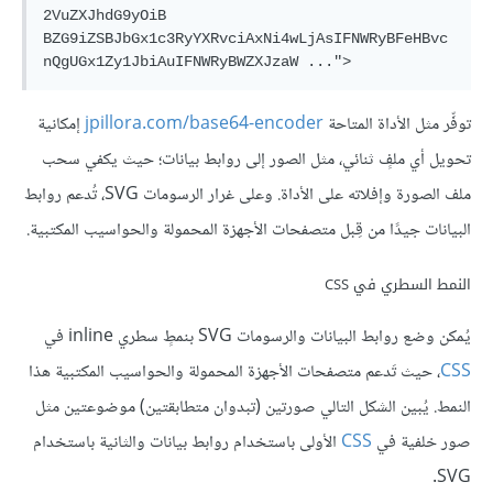
2VuZXJhdG9yOiB

BZG9iZSBJbGx1c3RyYXRvciAxNi4wLjAsIFNWRyBFeHBvc
توفِّر مثل الأداة المتاحة
jpillora.com/base64-encoder
إمكانية
تحويل أي ملفٍ ثنائي، مثل الصور إلى روابط بيانات؛ حيث يكفي سحب
ملف الصورة وإفلاته على الأداة. وعلى غرار الرسومات SVG، تُدعم روابط
البيانات جيدًا من قِبل متصفحات الأجهزة المحمولة والحواسيب المكتبية.
النمط السطري في CSS
يُمكن وضع روابط البيانات والرسومات SVG بنمطٍ سطري inline في
CSS
، حيث تَدعم متصفحات الأجهزة المحمولة والحواسيب المكتبية هذا
النمط. يُبين الشكل التالي صورتين (تبدوان متطابقتين) موضوعتين مثل
صور خلفية في
CSS
الأولى باستخدام روابط بيانات والثانية باستخدام
SVG.