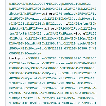
%
3E
%
0D
%
0A
%
3C
%
21DOCTYPE
%
20svg
%
20PUBLIC
%
20
%
22
-
%
2F
%
2FW3C
%
2F
%
2FDTD
%
20SVG
%
201.1
%
2F
%
2FEN
%
22
%
20
%
2
2http
%
3A
%
2F
%
2Fwww
.
w3
.
org
%
2FGraphics
%
2FSVG
%
2F1.
1
%
2FDTD
%
2Fsvg11.dtd
%
22
%
3E
%
0D
%
0A
%
3Csvg
%
20versio
n
%
3D
%
221.1
%
22
%
20id
%
3D
%
22Layer
_1
%
22
%
20xmlns
%
3D
%
22http
%
3A
%
2F
%
2Fwww
.
w3
.
org
%
2F2000
%
2Fsvg
%
22
%
20xm
lns
%
3Axlink
%
3D
%
22http
%
3A
%
2F
%
2Fwww
.
w3
.
org
%
2F199
9
%
2Fxlink
%
22
%
20x
%
3D
%
220px
%
22
%
20y
%
3D
%
220px
%
22
%
0
D
%
0A
%
09
%
20width
%
3D
%
22396.74px
%
22
%
20height
%
3D
%
2
2560px
%
22
%
20viewBox
%
3D
%
22281.63
%
200
%
20396.74
%
2
0560
%
22
%
20enable
-
background
%
3D
%
22new
%
20281.63
%
200
%
20396.74
%
2056
0
%
22
%
20xml
%
3Aspace
%
3D
%
22preserve
%
22
%
0D
%
0A
%
09
%
3
E
%
0D
%
0A
%
3Cg
%
3E
%
0D
%
0A
%
09
%
3Cg
%
3E
%
0D
%
0A
%
09
%
09
%
3Cg
%
3E
%
0D
%
0A
%
09
%
09
%
09
%
3Cpolygon
%
20fill
%
3D
%
22
%
23E4
4D26
%
22
%
20points
%
3D
%
22409.737
%
2C242.502
%
20414.
276
%
2C293.362
%
20479.828
%
2C293.362
%
20480
%
2C293.
362
%
20480
%
2C242.502
%
20479.828
%
2C242.502
%
20
%
09
%
09
%
09
%
0D
%
0A
%
09
%
09
%
09
%
09
%
22
%
2F
%
3E
%
0D
%
0A
%
09
%
09
%
0
9
%
3Cpath
%
20fill
%
3D
%
22
%
23E44D26
%
22
%
20d
%
3D
%
22M28
1.63
%
2C110.053l36.106
%
2C404.968L479.757
%
2C560l