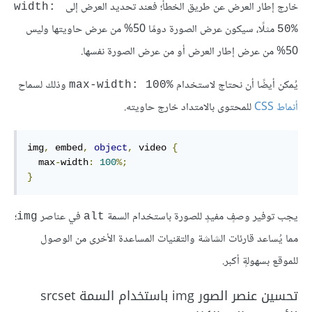
خارج إطار العرض عن طريق الخطأ؛ فعند تحديد العرض إلى
width: 
مثلًا، سيكون عرض الصورة دومًا 50% من عرض حاويتها وليس
50%
50% من عرض إطار العرض أو من عرض الصورة نفسها.
يُمكن أيضًا أن نحتاج لاستخدام
وذلك لسماح
max-width: 100%
أنماط CSS
للمحتوى بالامتداد خارج حاويته.
img
,
 embed
,
object
,
 video 
{
  max
-
width
:
100
%;
}
يجب توفير وصفٍ مفيدٍ للصورة باستخدام السمة
في عناصر
؛
img
alt
مما يُساعد قارئات الشاشة والتقنيات المساعدة الأخرى من الوصول
للموقع بسهولةٍ أكبر.
تحسين عنصر الصور img باستخدام السمة srcset