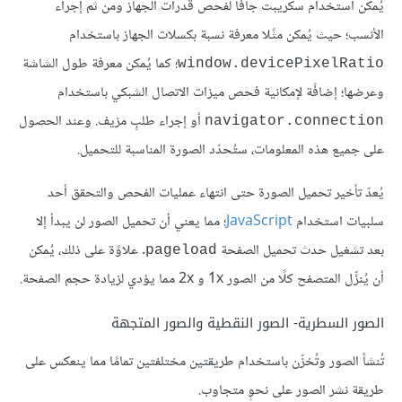
يُمكن استخدام سكريبت جافا لفحص قدرات الجهاز ومن ثم إجراء
الأنسب؛ حيث يُمكن مثًلا معرفة نسبة بكسلات الجهاز باستخدام
؛ كما يُمكن معرفة طول الشاشة
window.devicePixelRatio
وعرضها؛ إضافًة لإمكانية فحص ميزات الاتصال الشبكي باستخدام
أو إجراء طلبٍ مزيف. وعند الحصول
navigator.connection
على جميع هذه المعلومات، ستُحدّد الصورة المناسبة للتحميل.
يُعدّ تأخير تحميل الصورة حتى انتهاء عمليات الفحص والتحقق أحد
سلبيات استخدام
JavaScript
؛ مما يعني أن تحميل الصور لن يبدأ إلا
بعد تشغيل حدث تحميل الصفحة
. علاوًة على ذلك، يُمكن
pageload
أن يُنزِّل المتصفح كلًا من الصور 1x و 2x مما يؤدي لزيادة حجم الصفحة.
الصور السطرية- الصور النقطية والصور المتجهة
تُنشأ الصور وتُخزّن باستخدام طريقتين مختلفتين تمامًا مما ينعكس على
طريقة نشر الصور على نحوٍ متجاوب.