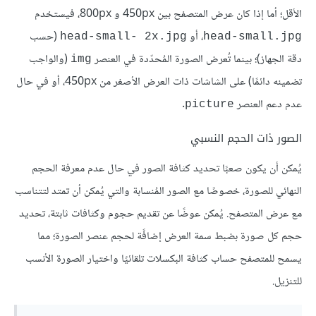
الأقل؛ أما إذا كان عرض المتصفح بين 450px و 800px، فيستخدم
، أو
(حسب
head-small- 2x.jpg
head-small.jpg
دقة الجهاز)؛ بينما تُعرض الصورة المُحدّدة في العنصر
(والواجب
img
تضمينه دائمًا) على الشاشات ذات العرض الأصغر من 450px، أو في حال
عدم دعم العنصر
.
picture
الصور ذات الحجم النسبي
يُمكن أن يكون صعبًا تحديد كثافة الصور في حال عدم معرفة الحجم
النهائي للصورة، خصوصًا مع الصور المُنسابة والتي يُمكن أن تمتد لتتناسب
مع عرض المتصفح. يُمكن عوضًا عن تقديم حجوم وكثافات ثابتة، تحديد
حجم كل صورة بضبط سمة العرض إضافًة لحجم عنصر الصورة؛ مما
يسمح للمتصفح حساب كثافة البكسلات تلقائيًا واختيار الصورة الأنسب
للتنزيل.