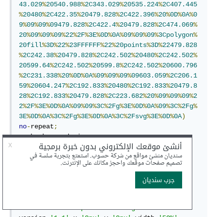
43.029
%
20540.988
%
2C343.029
%
20535.224
%
2C407.445
%
20480
%
2C422.35
%
20479.828
%
2C422.396
%
20
%
0D
%
0A
%
0
9
%
09
%
09
%
09479.828
%
2C422.4
%
20479.828
%
2C474.069
%
20
%
09
%
09
%
09
%
22
%
2F
%
3E
%
0D
%
0A
%
09
%
09
%
09
%
3Cpolygon
%
20fill
%
3D
%
22
%
23FFFFFF
%
22
%
20points
%
3D
%
22479.828
%
2C242.38
%
20479.828
%
2C242.502
%
20480
%
2C242.502
%
20599.64
%
2C242.502
%
20599.8
%
2C242.502
%
20600.796
%
2C231.338
%
20
%
0D
%
0A
%
09
%
09
%
09
%
09603.059
%
2C206.1
59
%
20604.247
%
2C192.833
%
20480
%
2C192.833
%
20479.8
28
%
2C192.833
%
20479.828
%
2C223.682
%
20
%
09
%
09
%
09
%
2
2
%
2F
%
3E
%
0D
%
0A
%
09
%
09
%
3C
%
2Fg
%
3E
%
0D
%
0A
%
09
%
3C
%
2Fg
%
3E
%
0D
%
0A
%
3C
%
2Fg
%
3E
%
0D
%
0A
%
3C
%
2Fsvg
%
3E
%
0D
%
0A
)
no
-
repeat
;
   background
-
size
:
 cover
;
   height
:
484px
;
}
span
#svg {
   background
:
 url
(
data
:
image
/
svg
+
xml
;
utf8
,
<
svg xmlns
=
'http://www.w3.org/2000/svg'
xmlns
:
xlink
=
'http://www.w3.org/1999/xlink'