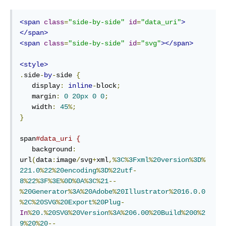
<span
class
=
"side-by-side"
id
=
"data_uri"
>
</span>
<span
class
=
"side-by-side"
id
=
"svg"
></span>
<style>
.
side
-
by
-
side 
{
   display
:
inline
-
block
;
   margin
:
0
20px
0
0
;
   width
:
45
%;
}
span
#data_uri {
   background
:
url
(
data
:
image
/
svg
+
xml
,%
3C
%
3Fxml
%
20version
%
3D
%
221.0
%
22
%
20encoding
%
3D
%
22utf
-
8
%
22
%
3F
%
3E
%
0D
%
0A
%
3C
%
21
--
%
20Generator
%
3A
%
20Adobe
%
20Illustrator
%
2016.0
.
0
%
2C
%
20SVG
%
20Export
%
20Plug
-
In
%
20.
%
20SVG
%
20Version
%
3A
%
206.00
%
20Build
%
200
%
2
9
%
20
%
20
--