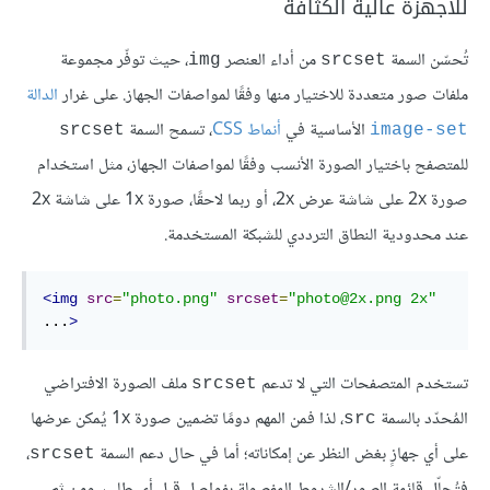
للأجهزة عالية الكثافة
تُحسّن السمة
من أداء العنصر
، حيث توفّر مجموعة
img
srcset
ملفات صور متعددة للاختيار منها وفقًا لمواصفات الجهاز. على غرار
الدالة
الأساسية في
أنماط CSS
، تسمح السمة
srcset
image-set
للمتصفح باختيار الصورة الأنسب وفقًا لمواصفات الجهاز، مثل استخدام
صورة 2x على شاشة عرض 2x، أو ربما لاحقًا، صورة 1x على شاشة 2x
عند محدودية النطاق الترددي للشبكة المستخدمة.
<img
src
=
"photo.png"
srcset
=
"photo@2x.png 2x"
...
>
تستخدم المتصفحات التي لا تدعم
ملف الصورة الافتراضي
srcset
المُحدّد بالسمة
، لذا فمن المهم دومًا تضمين صورة 1x يُمكن عرضها
src
على أي جهازٍ بغض النظر عن إمكاناته؛ أما في حال دعم السمة
،
srcset
فتُحلّل قائمة الصور/الشروط المفصولة بفواصل قبل أي طلب، ومن ثم