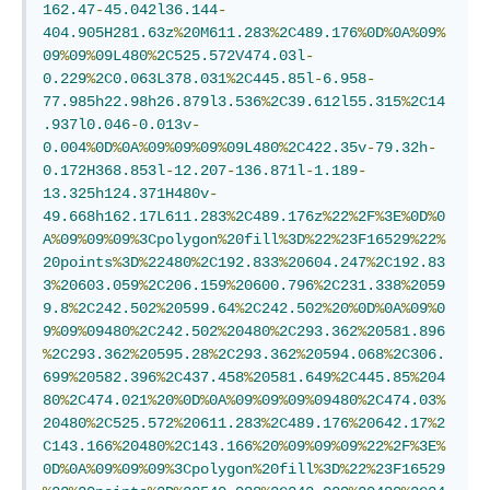
162.47
-
45.042l36.144
-
404.905H281.63z
%
20M611.283
%
2C489.176
%
0D
%
0A
%
09
%
09
%
09
%
09L480
%
2C525.572V474.03l
-
0.229
%
2C0.063L378.031
%
2C445.85l
-
6.958
-
77.985h22.98h26.879l3.536
%
2C39.612l55.315
%
2C14
.937l0.046
-
0.013v
-
0.004
%
0D
%
0A
%
09
%
09
%
09
%
09L480
%
2C422.35v
-
79.32h
-
0.172H368.853l
-
12.207
-
136.871l
-
1.189
-
13.325h124.371H480v
-
49.668h162.17L611.283
%
2C489.176z
%
22
%
2F
%
3E
%
0D
%
0
A
%
09
%
09
%
09
%
3Cpolygon
%
20fill
%
3D
%
22
%
23F16529
%
22
%
20points
%
3D
%
22480
%
2C192.833
%
20604.247
%
2C192.83
3
%
20603.059
%
2C206.159
%
20600.796
%
2C231.338
%
2059
9.8
%
2C242.502
%
20599.64
%
2C242.502
%
20
%
0D
%
0A
%
09
%
0
9
%
09
%
09480
%
2C242.502
%
20480
%
2C293.362
%
20581.896
%
2C293.362
%
20595.28
%
2C293.362
%
20594.068
%
2C306.
699
%
20582.396
%
2C437.458
%
20581.649
%
2C445.85
%
204
80
%
2C474.021
%
20
%
0D
%
0A
%
09
%
09
%
09
%
09480
%
2C474.03
%
20480
%
2C525.572
%
20611.283
%
2C489.176
%
20642.17
%
2
C143.166
%
20480
%
2C143.166
%
20
%
09
%
09
%
09
%
22
%
2F
%
3E
%
0D
%
0A
%
09
%
09
%
09
%
3Cpolygon
%
20fill
%
3D
%
22
%
23F16529