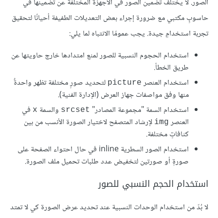
الصور. لا يختلف تضمين الصور في الأجهزة المختلفة عن تضمينها في
حاسوبٍ مكتبي مع ضرورة إجراء بعض التعديلات الطفيفة أحيانًا لتحقيق
تجربة استخدامٍ جيدة. يجب عمومًا الانتباه لما يلي:
استخدام الحجوم النسبية للصور لمنع امتدادها خارج حاويتها عن
طريق الخطأ.
استخدام العنصر
لتحديد صورٍ مختلفة تظهر واحدةٌ
picture
منها وفق مواصفات جهاز العرض (الإدارة الفنية).
استخدام السمة "مجموعة المصادر"
والسمة
في
x
srcset
العنصر
لإرشاد المتصفح لاختيار الصورة الأنسب من بين
img
كثافاتٍ مختلفة.
استخدام الصور السطرية inline في حال احتواء الصفحة على
صورةٍ أو صورتين لتخفيض عدد طلبات تحميل ملف الصورة.
استخدام الحجم النسبي للصور
لا بُدّ من استخدام الوحدات النسبية عند تحديد عرض الصورة كي لا تمتد