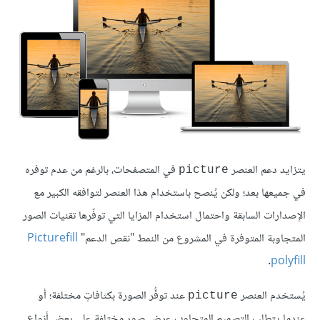
يتزايد دعم العنصر
في المتصفحات، بالرغم من عدم توفره
picture
في جميعها بعد؛ ولكن يُنصح باستخدام هذا العنصر لتوافقه الكبير مع
الإصدارات السابقة واحتمال استخدام المزايا التي توفّرها تقنيات الصور
المتجاوبة المتوفرة في المشروع من النمط "نقص الدعم"
Picturefill
.
polyfill
يُستخدم العنصر
عند توفُّر الصورة بكثافاتٍ مختلفة؛ أو
picture
عندما يتطلب التصميم المتجاوب عرض صورٍ مختلفة على بعض أنواع