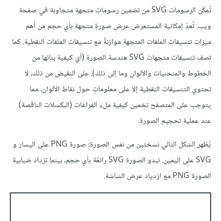
تُمكّن الرسومات SVG من تضمين رسوماتٍ متجهةٍ متجاوبة في صفحة
ويب. تُعدّ إمكانية المستعرض عرض صورةٍ متجهة بأي حجم من أهم
ميزات تنسيقات الملفات المتجهة موازنةً مع تنسيقات الملفات النقطية. كما
تصف تنسيقات متجهات SVG هندسة الصورة (أي كيفية بنائها من
الخطوط والمنحنيات والألوان وما إلى ذلك). على النقيض من ذلك، لا
تحتوي التنسيقات النقطية إلا على معلوماتٍ حول نقاط الألوان، مما
يتوجب على المتصفح تخمين كيفية ملء الفراغات (البكسلات الناقصة)
عند عملية تحجيم الصورة.
يُظهر الشكل التالي نسختين من نفس الصورة: صورة PNG على اليسار و
SVG على اليمين. تبدو الصورة SVG رائعًة بأي حجم، بينما تزداد ضبابية
الصورة PNG مع ازدياد عرض الشاشة.