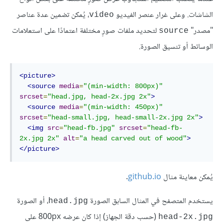
الشاشات. وعلى غرار عنصر الفيديو
، يُمكن تضمين عدة عناصر
video
"مصدر"
لتحديد ملفات صورٍ مختلفة اعتمادًا على استعلامات
source
الوسائط أو تنسيق الصورة.
<picture>
<source
media
=
"(min-width: 800px)"
srcset
=
"head.jpg, head-2x.jpg 2x"
>
<source
media
=
"(min-width: 450px)"
srcset
=
"head-small.jpg, head-small-2x.jpg 2x"
>
<img
src
=
"head-fb.jpg"
srcset
=
"head-fb-
2x.jpg 2x"
alt
=
"a head carved out of wood"
>
</picture>
يُمكن معاينة مثال
github.io
.
يستخدم المتصفح في المثال السابق الصورة
، أو الصورة
head.jpg
(حسب دقة الجهاز) إذا كان عرضه 800px على
head-2x.jpg