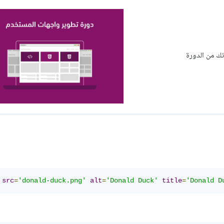
ئك من الدورة
src
=
'donald-duck.png'
alt
=
'Donald Duck'
title
=
'Donald D