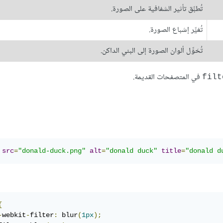
تُطبِّق تأثير الشفافية على الصورة.
تُغيِّر إشباع الصورة.
تُحَوِّل ألوان الصورة إلى البني الداكن.
في المتصفحات القديمة.
filt
src
=
"donald-duck.png"
alt
=
"donald duck"
title
=
"donald d
{
-
webkit
-
filter
:
 blur
(
1px
);