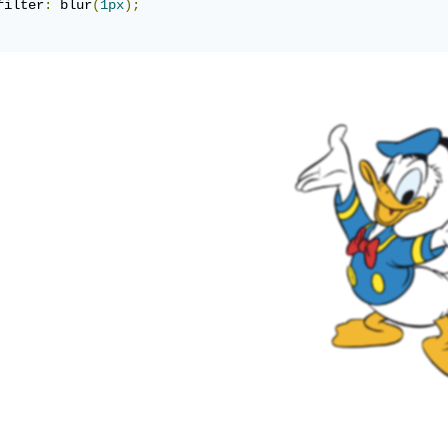
filter
:
 blur
(
1px
);