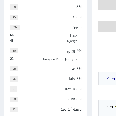
لغة C++‎
68
لغة C
45
بايثون
297
66
Flask
43
Django
لغة روبي
50
23
إطار العمل Ruby on Rails
لغة Go
58
لغة جافا
95
<img
لغة Kotlin
5
لغة Rust
58
  img 
برمجة أندرويد
11