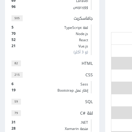
69
Laravel
96
ووردبريس
جافاسكربت
505
5
لغة TypeScript
70
Node.js
52
React
21
Vue.js
(و 3 أكثر)
HTML
82
CSS
215
6
Sass
19
إطار عمل Bootstrap
SQL
59
لغة C#‎
79
31
‎.NET
28
منصة Xamarin