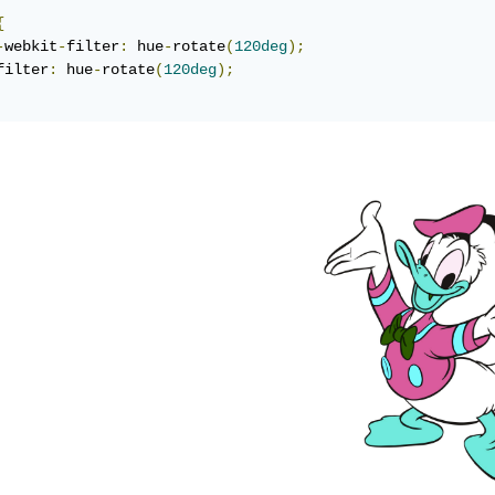
{
-
webkit
-
filter
:
 hue
-
rotate
(
120deg
);
filter
:
 hue
-
rotate
(
120deg
);