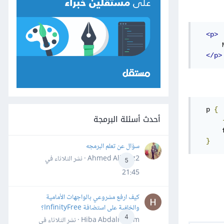
<p>
      
</p>
  p 
{
أحدث أسئلة البرمجة
      
}
سؤال عن تعلم البرمجه
Ahmed Alhafiz2 · نشر
الثلاثاء في
5
21:45
كيف ارفع مشروعي بالواجهات الأمامية
والخلفية على استضافة InfinityFree؟
4
Hiba Abdalrheem · نشر
الثلاثاء في