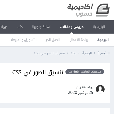
الرئيسية
دروس ومقالات
أسئلة وأجوبة
كتب
دورات
البرمجة
ريادة الأعمال
العمل الحر
التسويق والمبيعات
ا
الرئيسية
البرمجة
CSS
تنسيق الصور في CSS
تنسيق الصور في CSS
ملاحظات للعاملين بلغة css
بواسطة زائر
25 نوفمبر 2020