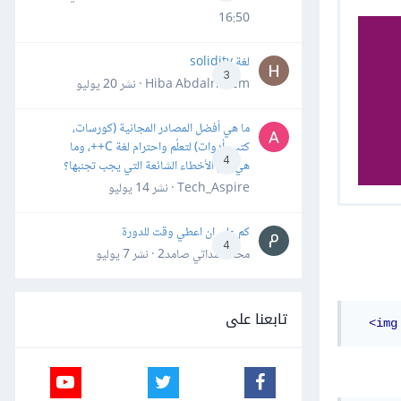
16:50
لغة solidity
3
Hiba Abdalrheem · نشر
20 يوليو
ما هي أفضل المصادر المجانية (كورسات،
كتب، أدوات) لتعلّم واحترام لغة C++، وما
4
هي أهم الأخطاء الشائعة التي يجب تجنبها؟
Tech_Aspire · نشر
14 يوليو
كم علي ان اعطي وقت للدورة
4
محمد سداتي صامد2 · نشر
7 يوليو
تابعنا على
<img