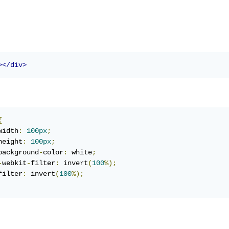
></div>
{
width
:
100px
;
height
:
100px
;
background
-
color
:
 white
;
-
webkit
-
filter
:
 invert
(
100
%);
filter
:
 invert
(
100
%);