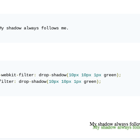
My shadow always follows me.

-
webkit
-
filter
:
 drop
-
shadow
(
10px
10px
1px
 green
);
filter
:
 drop
-
shadow
(
10px
10px
1px
 green
);