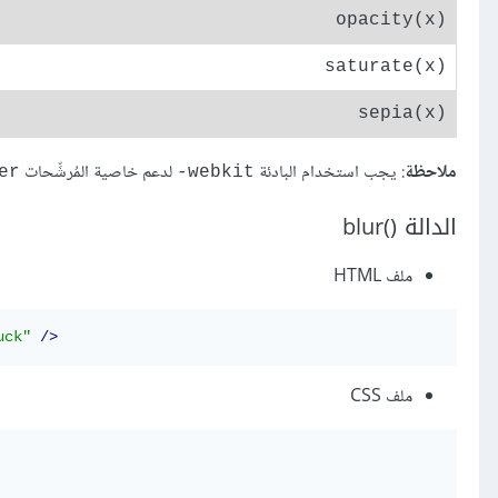
(opacity(x
(saturate(x
(sepia(x
ملاحظة
: يجب استخدام البادئة
لدعم خاصية المُرشِّحات
er
‎-webkit
الدالة ()blur
ملف HTML
uck"
/>
ملف CSS