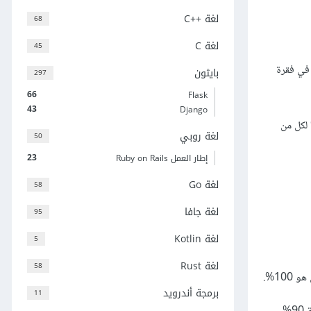
لغة C++‎
68
لغة C
45
هذا الموضوع في فقرة
بايثون
297
66
Flask
43
Django
فتراضية 50% لكل من
لغة روبي
50
23
إطار العمل Ruby on Rails
لغة Go
58
لغة جافا
95
لغة Kotlin
5
لغة Rust
58
10%.
برمجة أندرويد
11