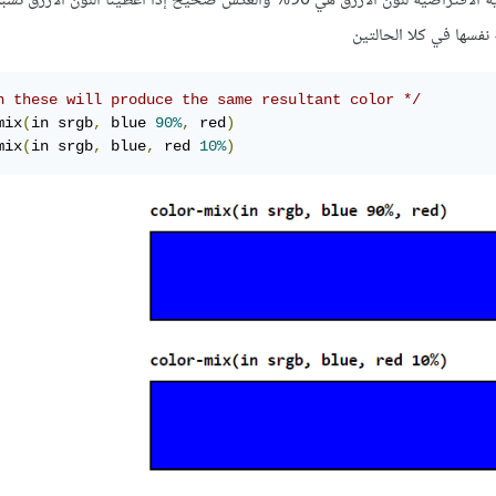
h these will produce the same resultant color */
mix
(
in srgb
,
 blue 
90%
,
 red
)
mix
(
in srgb
,
 blue
,
 red 
10%
)