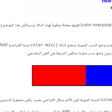
فلفهم كيفية مزج الألوان مع بعضها علينا فهم طريقة الاستيفاء اللوني (color interpolation) لكونها معاملًا مطلوبًا لهذه الدالة، وسنناقش 
عدم وضع النسب المئوية ستضع الدالة
نسبة ا
()color-mix
مر بدون وضع نسب مئوية ستكون النتيجة هي اللون البنفسجي.
النسبة المئوية للون الآخر بشكل افتراضي بحيث يكون مجموع النسبتين هو 0