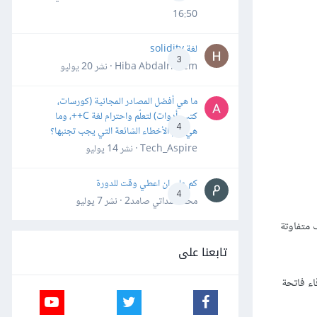
16:50
لغة solidity
3
Hiba Abdalrheem · نشر
20 يوليو
ما هي أفضل المصادر المجانية (كورسات،
كتب، أدوات) لتعلّم واحترام لغة C++، وما
4
هي أهم الأخطاء الشائعة التي يجب تجنبها؟
Tech_Aspire · نشر
14 يوليو
كم علي ان اعطي وقت للدورة
4
محمد سداتي صامد2 · نشر
7 يوليو
 متفاوتة
تابعنا على
ء فاتحة