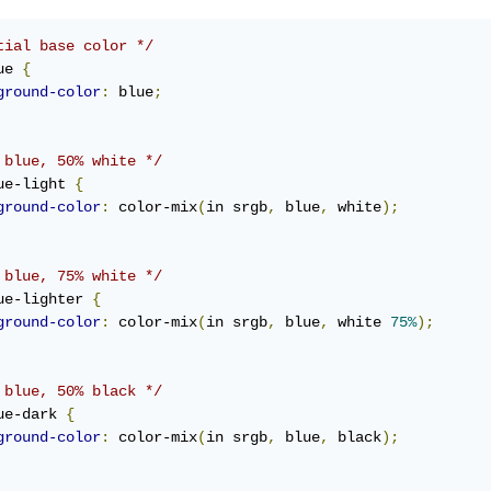
tial base color */
ue 
{
ground-color
:
 blue
;
 blue, 50% white */
ue-light 
{
ground-color
:
 color-mix
(
in srgb
,
 blue
,
 white
);
 blue, 75% white */
ue-lighter 
{
ground-color
:
 color-mix
(
in srgb
,
 blue
,
 white 
75%
);
 blue, 50% black */
ue-dark 
{
ground-color
:
 color-mix
(
in srgb
,
 blue
,
 black
);