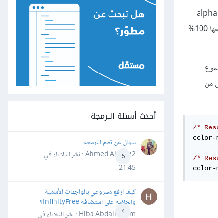
مختلفًا قليلًا، إذ ستحفظ المجموع كمضاعف ألفا (alpha
multiplier) ومن ثم تقيّس اللونين بالاعتماد على هذا المضاعف بحيث يصل المجموع إلى 100%. أي سيعوض الفرق بين النسبتين وتوسَّعان لجعل مجموعها 100%
جموع
ل من
أحدث أسئلة البرمجة
/* Res
color-
سؤال عن تعلم البرمجه
Ahmed Alhafiz2 · نشر
الثلاثاء في
5
/* Res
21:45
color-
كيف ارفع مشروعي بالواجهات الأمامية
والخلفية على استضافة InfinityFree؟
4
Hiba Abdalrheem · نشر
الثلاثاء في