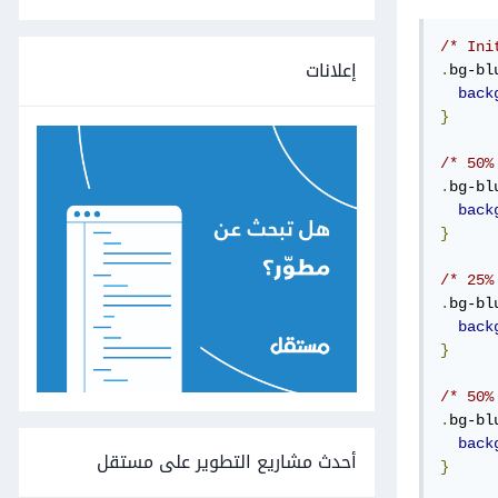
/* Ini
إعلانات
.
bg-bl
back
}
/* 50%
.
bg-bl
back
}
/* 25%
.
bg-bl
back
}
/* 50%
.
bg-bl
back
أحدث مشاريع التطوير على مستقل
}