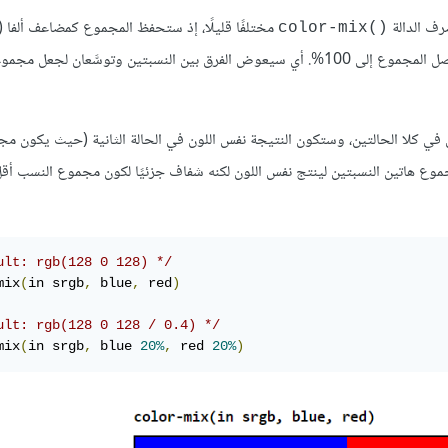
()color-mix
في كلا الحالتين، وستكون النتيجة نفس اللون في الحالة الثانية (حيث يكون م
 هاتين النسبتين لينتج نفس اللون لكنه شفاف جزئيًا لكون مجموع النسب أق
ult: rgb(128 0 128) */
mix
(
in srgb
,
 blue
,
 red
)
ult: rgb(128 0 128 / 0.4) */
mix
(
in srgb
,
 blue 
20%
,
 red 
20%
)