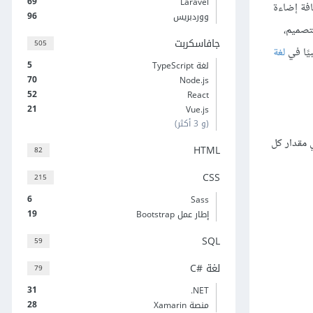
69
Laravel
افة إضاءة
96
ووردبريس
تصميم،
جافاسكربت
505
يًا في
لغة
5
لغة TypeScript
70
Node.js
52
React
21
Vue.js
(و 3 أكثر)
ي مقدار كل
HTML
82
CSS
215
6
Sass
19
إطار عمل Bootstrap
SQL
59
لغة C#‎
79
31
‎.NET
28
منصة Xamarin