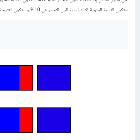
ستكون النسبة المئوية الافتراضية للون الأحمر هي 10% وستكون النتيجة نفسها في كلا الحالتين