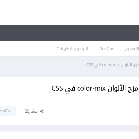
لتصميم
DevOps
البرامج والتطبيقات
color-m في CSS
color-m في CSS
متابعو
مشاركة