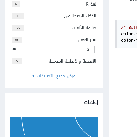
على سبيل المثال إذا أعطينا اللون الأحمر نسبة 10% ستكون النسبة المئوية الافتراضية للون الأزرق هي 90% والعكس صحيح إذا أعطينا اللون الأزرق نسبة 90%
لغة R
6
الذكاء الاصطناعي
115
صناعة الألعاب
102
/* Bot
color-
سير العمل
68
color-
38
Git
الأنظمة والأنظمة المدمجة
77
اعرض جميع التصنيفات
إعلانات