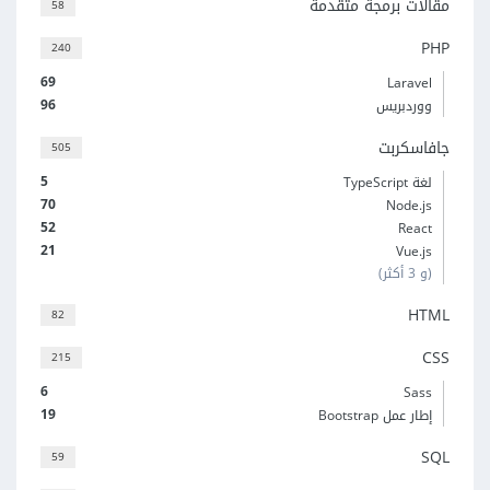
مقالات برمجة متقدمة
58
PHP
240
69
Laravel
96
ووردبريس
جافاسكربت
505
5
لغة TypeScript
70
Node.js
52
React
21
Vue.js
(و 3 أكثر)
HTML
82
CSS
215
6
Sass
19
إطار عمل Bootstrap
SQL
59