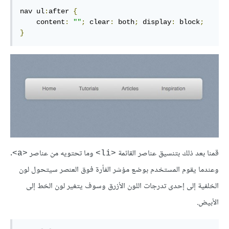
nav ul
:
after 
{
    content
:
""
;
 clear
:
 both
;
 display
:
 block
;
}
قمنا بعد ذلك بتنسيق عناصر القائمة
وما تحتويه من عناصر
.
<a>
<li>
وعندما يقوم المستخدم بوضع مؤشر الفأرة فوق العنصر سيتحول لون
الخلفية إلى إحدى تدرجات اللون الأزرق وسوف يتغير لون الخط إلى
الأبيض.