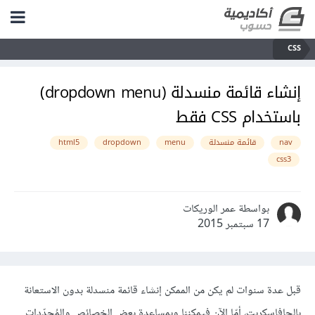
CSS
إنشاء قائمة منسدلة (dropdown menu)
باستخدام CSS فقط
nav
قائمة منسدلة
menu
dropdown
html5
css3
بواسطة عمر الوريكات
17 سبتمبر 2015
قبل عدة سنوات لم يكن من الممكن إنشاء قائمة منسدلة بدون الاستعانة
بالجافاسكربت، أمّا الآن فيمكننا وبمساعدة بعض الخصائص والمُحدّدات