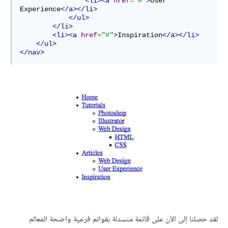
<li><a
href
=
"#"
>
User 
Experience
</a></li>
</ul>
</li>
<li><a
href
=
"#"
>
Inspiration
</a></li>
</ul>
</nav>
لقد حصلنا إلى الآن على قائمة منسدلة بقوائم فرعية واضحة المعالم