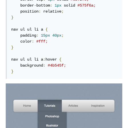
    border
-
bottom
:
1px
 solid 
#575f6a;
    position
:
 relative
;
}
nav ul ul li a 
{
    padding
:
15px
40px
;
    color
:
#fff;
}
nav ul ul li a
:
hover 
{
    background
:
#4b545f;
}