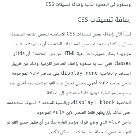
وسنقوم في الخطوة التالية بإضافة تنسيقات CSS.
إضافة تنسيقات CSS
لنبدأ الآن بإضافة بعض تنسيقات CSS الأساسية لنجعل القائمة المنسدلة
تعمل. يمكننا باستخدام بعض المحددات المتقدمة أن نستهدف عناصر
موجودة بشكل عميق داخل بنية HTML من دون استعمال أي ids أو
classes، ففي البداية سنقوم بإخفاء العناصر الفرعية وذلك عن طريق
استخدام الخاصية
على عناصر <ul> الموجودة
display:none
داخل عناصر <ul> أخرى. وحتى نجعل هذه القوائم تظهر مرة أخرى عند
وضع مؤشر الفأرة فوقها فإننا سنحتاج إلى إضافة
الخاصية
. وبالنسبة للمحدد > فسوف نستخدمه
display: block
حتى نتأكد بأنّ يظهر فقط العنصر الإبن
الموجود
<ul>
داخل
الذي وضع فوقه مؤشر الفأرة بدلًا من أن تظهر جميع القوائم
<li>
الفرعية بنفس اللحظة وهو ما لا نريده بكل تأكيد.