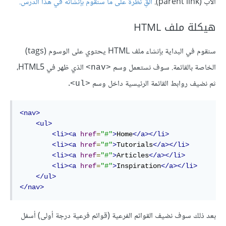
الأب (parent link).
ألقِ نظرة على ما سنقوم بإنشائه في هذا الدرس
.
هيكلة ملف HTML
سنقوم في البداية بإنشاء ملف HTML يحتوي على الوسوم (tags)
الخاصة بالقائمة. سوف نستعمل وسم
الذي ظهر في HTML5،
<nav>
ثم نضيف روابط القائمة الرئيسية داخل وسم
.
<ul>
<nav>
<ul>
<li><a
href
=
"#"
>
Home
</a></li>
<li><a
href
=
"#"
>
Tutorials
</a></li>
<li><a
href
=
"#"
>
Articles
</a></li>
<li><a
href
=
"#"
>
Inspiration
</a></li>
</ul>
</nav>
بعد ذلك سوف نضيف القوائم الفرعية (قوائم فرعية درجة أولى) أسفل