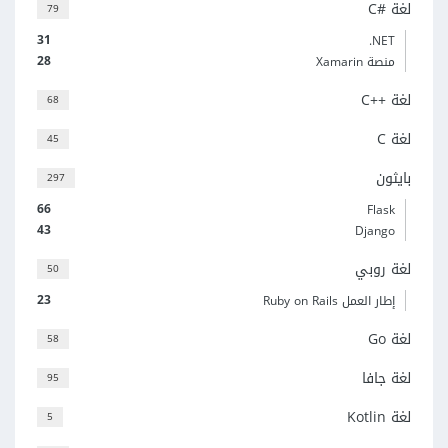
لغة C#‎
79
31
‎.NET
28
منصة Xamarin
لغة C++‎
68
لغة C
45
بايثون
297
66
Flask
43
Django
لغة روبي
50
23
إطار العمل Ruby on Rails
لغة Go
58
لغة جافا
95
لغة Kotlin
5