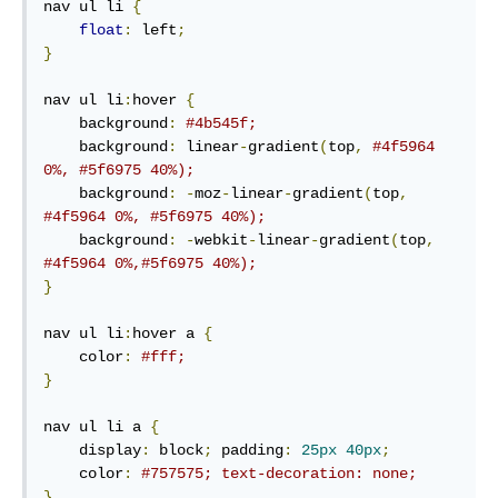
nav ul li 
{
float
:
 left
;
}
nav ul li
:
hover 
{
    background
:
#4b545f;
    background
:
 linear
-
gradient
(
top
,
#4f5964 
0%, #5f6975 40%);
    background
:
-
moz
-
linear
-
gradient
(
top
,
#4f5964 0%, #5f6975 40%);
    background
:
-
webkit
-
linear
-
gradient
(
top
,
#4f5964 0%,#5f6975 40%);
}
nav ul li
:
hover a 
{
    color
:
#fff;
}
nav ul li a 
{
    display
:
 block
;
 padding
:
25px
40px
;
    color
:
#757575; text-decoration: none;
}