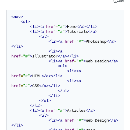
أفضل).
<nav>
<ul>
<li><a
href
=
"#"
>
Home
</a></li>
<li><a
href
=
"#"
>
Tutorials
</a>
<ul>
<li><a
href
=
"#"
>
Photoshop
</a>
</li>
<li><a
href
=
"#"
>
Illustrator
</a></li>
<li><a
href
=
"#"
>
Web Design
</a>
<ul>
<li><a
href
=
"#"
>
HTML
</a></li>
<li><a
href
=
"#"
>
CSS
</a></li>
</ul>
</li>
</ul>
</li>
<li><a
href
=
"#"
>
Articles
</a>
<ul>
<li><a
href
=
"#"
>
Web Design
</a>
</li>