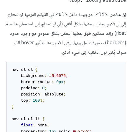
و
.
top: 100%
absolute
إنّ عناصر
الموجودة داخل
في القوائم الفرعية لن تحتاج
<ul>
<li>
إلى أن تكون بجانب بعضها بشكل أفقي (أي لن نحتاج إلى استعمال خاصية
float) وإنما ستكون فوق بعضها البعض بشكل عمودي مع وجود حدود
(borders) صغيرة تفصل بينها. وفي الأخير هناك تأثير hover الذي
سوف يُغيّر لون الخلفية إلى شيء أدكن.
nav ul ul 
{
    background
:
#5f6975; 
    border
-
radius
:
0px
;
    padding
:
0
;
    position
:
 absolute
;
    top
:
100
%;
}
nav ul ul li 
{
float
:
 none
;
    border
-
top
:
1px
 solid 
#6b727c;