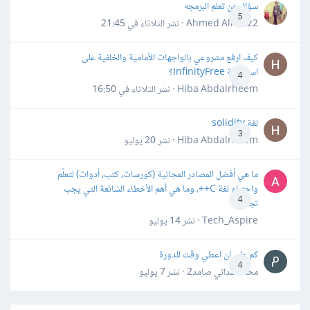
سؤال عن تعلم البرمجه
5
Ahmed Alhafiz2 · نشر
الثلاثاء في 21:45
كيف ارفع مشروعي بالواجهات الأمامية والخلفية على
استضافة InfinityFree؟
4
Hiba Abdalrheem · نشر
الثلاثاء في 16:50
لغة solidity
3
Hiba Abdalrheem · نشر
20 يوليو
ما هي أفضل المصادر المجانية (كورسات، كتب، أدوات) لتعلّم
واحترام لغة C++، وما هي أهم الأخطاء الشائعة التي يجب
4
تجنبها؟
Tech_Aspire · نشر
14 يوليو
كم علي ان اعطي وقت للدورة
4
محمد سداتي صامد2 · نشر
7 يوليو