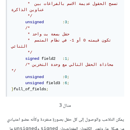
       * تسمح الحقول عديمة الاسم بالفراغات بين 
عناوين الذاكرة

       */
unsigned
:
3
;
/*

       * حقل بسعة بت واحد

       * تكون قيمته 0 أو 1- في نظام المتمم 
الثنائي

       */
signed
 field2   
:
1
;
/* محاذاة الحقل التالي مع وحدة التخزين 
*/
unsigned
:
0
;
unsigned
 field3 
:
6
;
}
full_of_fields
;
مثال 3
يمكن التلاعب والوصول إلى كل حقل بصورةٍ منفردة وكأنه عضو اعتيادي
من هيكل ما، وتعني الكلمتان المفتاحيتان
و
ما
unsigned
signed