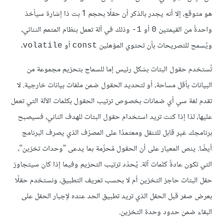
هو متوقع، إلا أنه يجدر بالذكر أن حقلًا بحجم 1 بت ذا إشارة سيأخذ
واحدةً من القيمتين
أو
وذلك في آلة تعمل بنظام المتمم الثنائي،
‎-1
0
ويُسمح للتصريحات بأن تحتوي المؤهلين
أو
.
volatile
const
تُستخدم حقول البتات بشكل رئيس إما للسماح بتحزيم مجموعة من
البيانات بأقل مساحة، أو لتحديد الحقول ضمن ملفات بيانات خارجية. لا
تقدم لغة سي أي ضمانات بخصوص ترتيب الحقول بكلمات الآلة التي تعمل
عليها، لذا إذا كنت تريد استخدام حقول البتات للهدف الثاني، فسيصبح
برنامجك غير قابل للتنقل ومعتمدًا على المصرّف الذي يصرف البرنامج
أيضًا. ينص المعيار على أن الحقول مُحزّمة بما يدعى "وحدات تخزين"،
التي تكون عادةً كلمات آلة. يُحدّد ترتيب التحزيم وفيما إذا كان سيتجاوز
حقل البتات حاجز التخزين أم لا بحسب تعريف التطبيق، ونستخدم حقلًا
بعرض صفر قبل الحقل الذي تريد تطبيق الحد عنده لإجبار الحقل على
البقاء ضمن حدود وحدة التخزين.