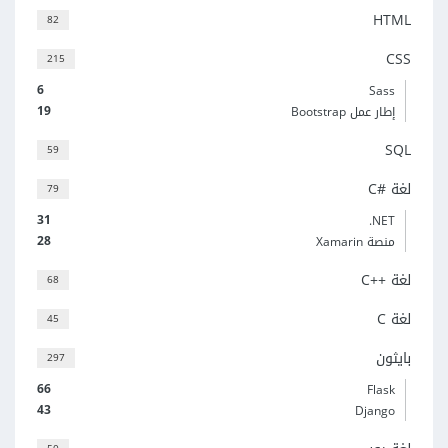
HTML
82
CSS
215
6
Sass
19
إطار عمل Bootstrap
SQL
59
لغة C#‎
79
31
‎.NET
28
منصة Xamarin
لغة C++‎
68
لغة C
45
بايثون
297
66
Flask
43
Django