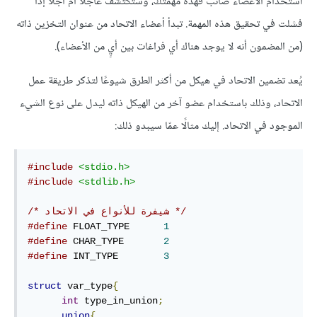
استخدام الأعضاء صائب فهذه مهمتك، وستكتشف عاجلًا أم آجلًا إذا
فشلت في تحقيق هذه المهمة. تبدأ أعضاء الاتحاد من عنوان التخزين ذاته
(من المضمون أنه لا يوجد هناك أي فراغات بين أيٍ من الأعضاء).
يُعد تضمين الاتحاد في هيكل من أكثر الطرق شيوعًا لتذكر طريقة عمل
الاتحاد، وذلك باستخدام عضو آخر من الهيكل ذاته ليدل على نوع الشيء
الموجود في الاتحاد. إليك مثالًا عمّا سيبدو ذلك:
#include
<stdio.h>
#include
<stdlib.h>
/* شيفرة للأنواع في الاتحاد */
#define
 FLOAT_TYPE      
1
#define
 CHAR_TYPE       
2
#define
 INT_TYPE        
3
struct
 var_type
{
int
 type_in_union
;
union
{