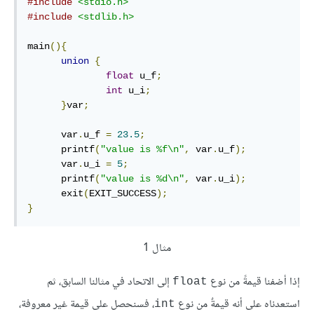
#include
<stdio.h>
#include
<stdlib.h>
main
(){
union
{
float
 u_f
;
int
 u_i
;
}
var
;
      var
.
u_f 
=
23.5
;
      printf
(
"value is %f\n"
,
 var
.
u_f
);
      var
.
u_i 
=
5
;
      printf
(
"value is %d\n"
,
 var
.
u_i
);
      exit
(
EXIT_SUCCESS
);
}
مثال 1
إذا أضفنا قيمةً من نوع
إلى الاتحاد في مثالنا السابق، ثم
float
استعدناه على أنه قيمةٌ من نوع
، فسنحصل على قيمة غير معروفة،
int