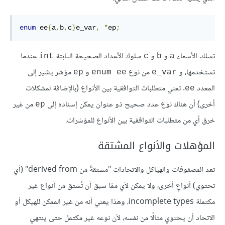
enum
 ee
{
a
,
b
,
c
}
e_var
,
*
ep
;
تسلك الأسماء
و
و
سلوك الأعداد الصحيحة الثابتة
عندما
int
c
b
a
تستخدمها، و
من نوع
و
مؤشر يشير إلى
ep
enum ee
e_var
المعدد
. تعني متطلبات التوافقية بين الأنواع (بالإضافة لمشكلات
ee
أخرى) أن هناك نوع عدد صحيح ذو عنوان يمكن إسناده إلى
من غير
ep
خرق أي من متطلبات التوافقية بين الأنواع للمؤشرات.
المؤهلات والأنواع المشتقة
تعد المصفوفات والهياكل والاتحادات "مشتقةٌ من derived from" (أي
تحتوي) أنواعٍ أخرى، ولا يمكن لأي ممّا سبق أن تُشتق من أنواع غير
مكتملة incomplete types، وهذا يعني أنه من غير الممكن للهيكل أو
الاتحاد أن يحتوي مثالًا من نفسه، لأن نوعه غير مكتمل حتى ينتهي