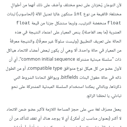
لأن النوعان يُخزنان على نحوٍ مختلف وأضف على ذلك أنهما من أطوالٍ
مختلفة؛ فالقيمة من نوع
ستكون غالبًا تمثيل الآلة (الحاسوب) لبتات
int
منخفضة الترتيب، ولربما ستشكل جزءًا من قيمة
float
float
العشرية (ما بعد الفاصلة). ينص المعيار على اعتماد النتيجة في هذه
الحالة على تعريف التطبيق (وليست سلوكًا غير معرفًا)، والنتيجة معرفةٌ
من المعيار في حالة واحدة، ألا وهي أن يكون لبعض أعضاء الاتحاد هياكل
ذات "سلسلة مبدئية مشتركة common initial sequence"، أي أن
لأول عضو من كل هيكل نوع متوافق compatible type، أو من الطول
ذاته في حالة حقول البتات bitfields، ويوافق اتحادنا الشروط التي
ذكرناها، وبالتالي يمكننا استخدام السلسلة المبدئية المشتركة على نحوٍ
تبادلي، يا لحظنا الرائع.
يعمل مصرّف لغة سي على حجز المساحة اللازمة لأكبر عضو ضمن الاتحاد
لا أكثر (بعنوان مناسب إن أمكن)، أي لا يوجد هناك أي تفقد للتأكد من أن