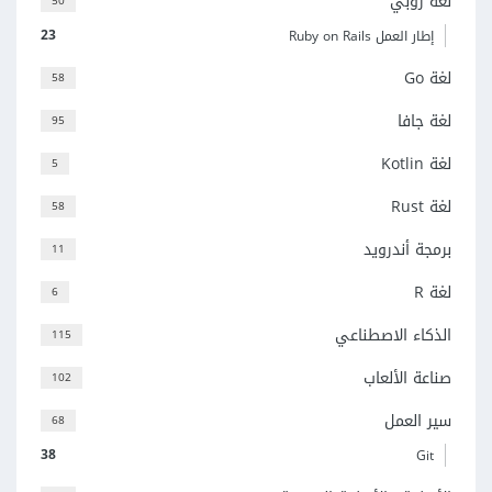
لغة روبي
50
23
إطار العمل Ruby on Rails
لغة Go
58
لغة جافا
95
لغة Kotlin
5
لغة Rust
58
برمجة أندرويد
11
لغة R
6
الذكاء الاصطناعي
115
صناعة الألعاب
102
سير العمل
68
38
Git