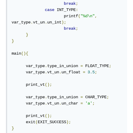
break
;
case
 INT_TYPE
:
                      printf
(
"%d\n"
,
var_type
.
vt_un
.
un_int
);
break
;
}
}
main
(){
      var_type
.
type_in_union 
=
 FLOAT_TYPE
;
      var_type
.
vt_un
.
un_float 
=
3.5
;
      print_vt
();
      var_type
.
type_in_union 
=
 CHAR_TYPE
;
      var_type
.
vt_un
.
un_char 
=
'a'
;
      print_vt
();
      exit
(
EXIT_SUCCESS
);
}