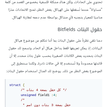
تحتوي على اتحادات، ولكن هناك مشكلة فلسفية بخصوص القصد من كلمة
"مساواة" عندما نُسقطها على الهياكل. بغض النظر، تمنح الاتحادات عذرًا
مناسبًا للمعيار بتجنبه لأي مشاكل بواسطة عدم دعمه لمقارنة الهياكل.
حقول البتات Bitfields
دعنا نلقي نظرةً على حقول البتات بما أننا نتكلم عن موضوع هياكل
البيانات، إذ يمكن تعريفها فقط بداخل هيكل أو اتحاد، وتسمح لك حقول
البتات بتحديد بعض الكائنات الصغيرة بحسب طول بتات محدد، إلا أن
فائدتها محدودةٌ ولا تُستخدم إلا في حالات نادرة، ولكننا سنتطرق إلى
الموضوع بغض النظر عن ذلك. يوضح لك المثال استخدام حقول البتات:
struct
{
/* كل حقل بسعة 4 بتات */
unsigned
 field1 
:
4
;
/*

       * حقل بسعة 3 بتات دون اسم
