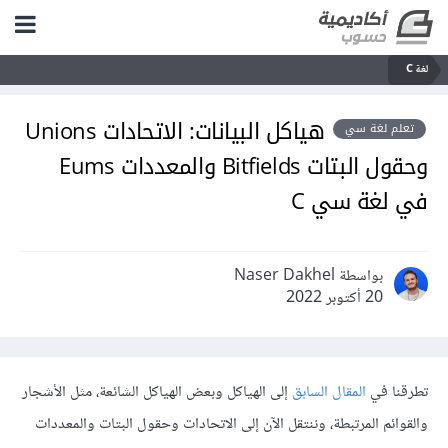
لغة C
هياكل البيانات: الاتحادات Unions
تعلم لغة سي
وحقول البتات Bitfields والمعددات Eums
في لغة سي C
بواسطة Naser Dakhel
20 أكتوبر 2022
تطرقنا في
المقال السابق
إلى الهياكل وبعض الهياكل الشائعة، مثل الأشجار
والقوائم المرتبطة، وننتقل الآن إلى الاتحادات وحقول البتات والمعددات