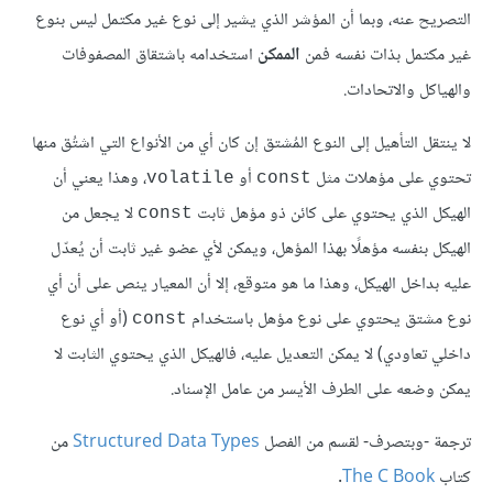
التصريح عنه، وبما أن المؤشر الذي يشير إلى نوع غير مكتمل ليس بنوع
غير مكتمل بذات نفسه فمن
الممكن
استخدامه باشتقاق المصفوفات
والهياكل والاتحادات.
لا ينتقل التأهيل إلى النوع المُشتق إن كان أي من الأنواع التي اشتُق منها
تحتوي على مؤهلات مثل
أو
، وهذا يعني أن
volatile
const
الهيكل الذي يحتوي على كائن ذو مؤهل ثابت
لا يجعل من
const
الهيكل بنفسه مؤهلًا بهذا المؤهل، ويمكن لأي عضو غير ثابت أن يُعدّل
عليه بداخل الهيكل، وهذا ما هو متوقع، إلا أن المعيار ينص على أن أي
نوع مشتق يحتوي على نوع مؤهل باستخدام
(أو أي نوع
const
داخلي تعاودي) لا يمكن التعديل عليه، فالهيكل الذي يحتوي الثابت لا
يمكن وضعه على الطرف الأيسر من عامل الإسناد.
ترجمة -وبتصرف- لقسم من الفصل
Structured Data Types
من
كتاب
The C Book
.