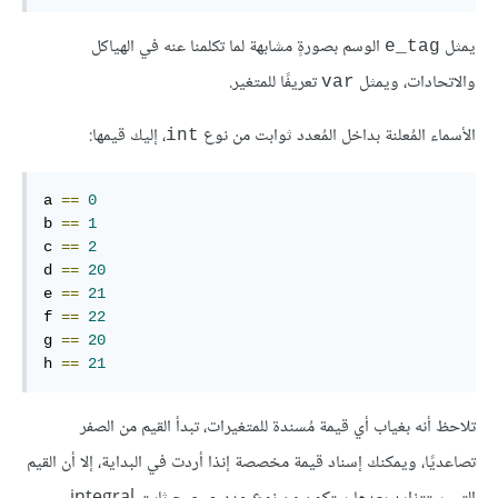
يمثل
الوسم بصورةٍ مشابهة لما تكلمنا عنه في الهياكل
e_tag
والاتحادات، ويمثل
تعريفًا للمتغير.
var
الأسماء المُعلنة بداخل المُعدد ثوابت من نوع
، إليك قيمها:
int
a 
==
0
b 
==
1
c 
==
2
d 
==
20
e 
==
21
f 
==
22
g 
==
20
h 
==
21
تلاحظ أنه بغياب أي قيمة مُسندة للمتغيرات، تبدأ القيم من الصفر
تصاعديًا، ويمكنك إسناد قيمة مخصصة إنذا أردت في البداية، إلا أن القيم