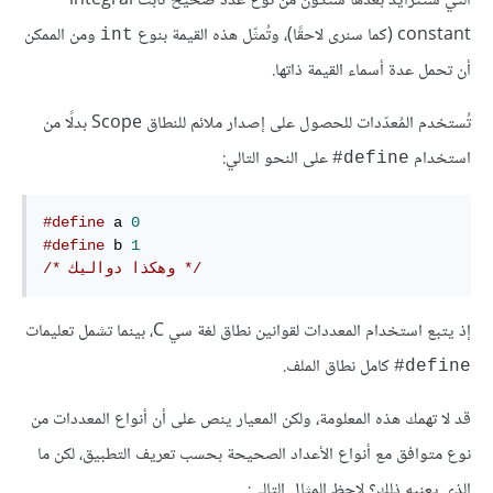
التي ستتزايد بعدها ستكون من نوع عدد صحيح ثابت integral
constant (كما سنرى لاحقًا)، وتُمثّل هذه القيمة بنوع
ومن الممكن
int
أن تحمل عدة أسماء القيمة ذاتها.
تُستخدم المُعدّدات للحصول على إصدار ملائم للنطاق Scope بدلًا من
استخدام
على النحو التالي:
‎#define
#define
 a 
0
#define
 b 
1
/* وهكذا دواليك */
إذ يتبع استخدام المعددات لقوانين نطاق لغة سي C، بينما تشمل تعليمات
كامل نطاق الملف.
‎#define
قد لا تهمك هذه المعلومة، ولكن المعيار ينص على أن أنواع المعددات من
نوع متوافق مع أنواع الأعداد الصحيحة بحسب تعريف التطبيق، لكن ما
الذي يعنيه ذلك؟ لاحظ المثال التالي: