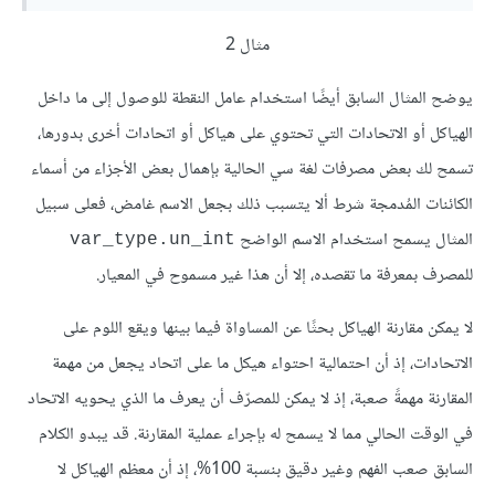
مثال 2
يوضح المثال السابق أيضًا استخدام عامل النقطة للوصول إلى ما داخل
الهياكل أو الاتحادات التي تحتوي على هياكل أو اتحادات أخرى بدورها،
تسمح لك بعض مصرفات لغة سي الحالية بإهمال بعض الأجزاء من أسماء
الكائنات المُدمجة شرط ألا يتسبب ذلك بجعل الاسم غامض، فعلى سبيل
المثال يسمح استخدام الاسم الواضح
var_type.un_int
للمصرف بمعرفة ما تقصده، إلا أن هذا غير مسموح في المعيار.
لا يمكن مقارنة الهياكل بحثًا عن المساواة فيما بينها ويقع اللوم على
الاتحادات، إذ أن احتمالية احتواء هيكل ما على اتحاد يجعل من مهمة
المقارنة مهمةً صعبة، إذ لا يمكن للمصرّف أن يعرف ما الذي يحويه الاتحاد
في الوقت الحالي مما لا يسمح له بإجراء عملية المقارنة. قد يبدو الكلام
السابق صعب الفهم وغير دقيق بنسبة 100%، إذ أن معظم الهياكل لا