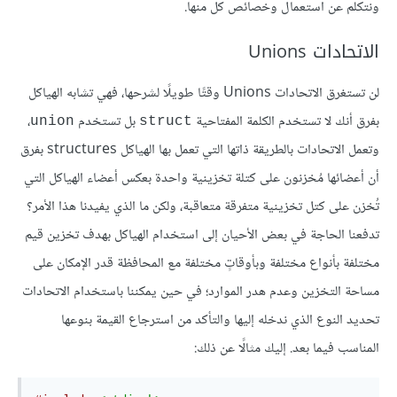
ونتكلم عن استعمال وخصائص كل منها.
الاتحادات Unions
لن تستغرق الاتحادات Unions وقتًا طويلًا لشرحها، فهي تشابه الهياكل
بفرق أنك لا تستخدم الكلمة المفتاحية
بل تستخدم
،
union
struct
وتعمل الاتحادات بالطريقة ذاتها التي تعمل بها الهياكل structures بفرق
أن أعضائها مُخزنون على كتلة تخزينية واحدة بعكس أعضاء الهياكل التي
تُخزن على كتل تخزينية متفرقة متعاقبة، ولكن ما الذي يفيدنا هذا الأمر؟
تدفعنا الحاجة في بعض الأحيان إلى استخدام الهياكل بهدف تخزين قيم
مختلفة بأنواع مختلفة وبأوقاتٍ مختلفة مع المحافظة قدر الإمكان على
مساحة التخزين وعدم هدر الموارد؛ في حين يمكننا باستخدام الاتحادات
تحديد النوع الذي ندخله إليها والتأكد من استرجاع القيمة بنوعها
المناسب فيما بعد. إليك مثالًا عن ذلك: