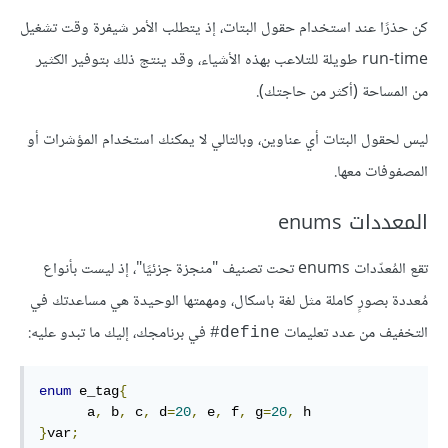
كن حذرًا عند استخدام حقول البتات، إذ يتطلب الأمر شيفرة وقت تشغيل
run-time طويلة للتلاعب بهذه الأشياء، وقد ينتج ذلك بتوفير الكثير
من المساحة (أكثر من حاجتك).
ليس لحقول البتات أي عناوين، وبالتالي لا يمكنك استخدام المؤشرات أو
المصفوفات معها.
المعددات enums
تقع المُعدّدات enums تحت تصنيف "منجزة جزئيًا"، إذ ليست بأنواع
مُعددة بصورٍ كاملة مثل لغة باسكال، ومهمتها الوحيدة هي مساعدتك في
التخفيف من عدد تعليمات
في برنامجك، إليك ما تبدو عليه:
‎#define
enum
 e_tag
{
      a
,
 b
,
 c
,
 d
=
20
,
 e
,
 f
,
 g
=
20
,
}
var
;