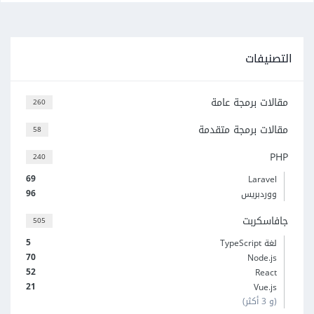
التصنيفات
مقالات برمجة عامة
260
مقالات برمجة متقدمة
58
PHP
240
69
Laravel
96
ووردبريس
جافاسكربت
505
5
لغة TypeScript
70
Node.js
52
React
21
Vue.js
(و 3 أكثر)