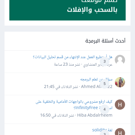
أحدث أسئلة البرمجة
هل أستطيع العمل عند الإنتهاء من قسم تحليل البيانات؟
3
عرفه جابر المنشاوي · نشر
منذ 23 ساعة
سؤال عن تعلم البرمجه
5
Ahmed Alhafiz2 · نشر
الثلاثاء في 21:45
كيف ارفع مشروعي بالواجهات الأمامية والخلفية على
استضافة InfinityFree؟
4
Hiba Abdalrheem · نشر
الثلاثاء في 16:50
لغة solidity
3