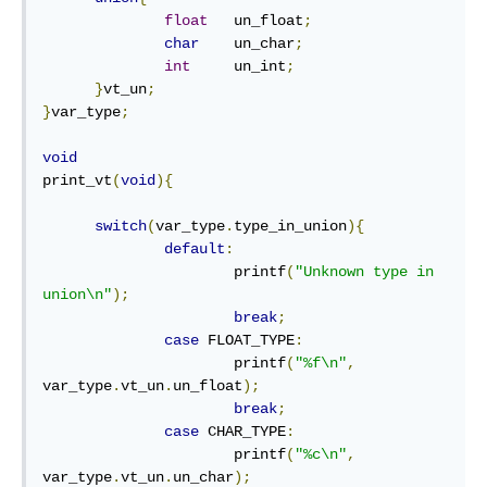
float
   un_float
;
char
    un_char
;
int
     un_int
;
}
vt_un
;
}
var_type
;
void
print_vt
(
void
){
switch
(
var_type
.
type_in_union
){
default
:
                      printf
(
"Unknown type in 
union\n"
);
break
;
case
 FLOAT_TYPE
:
                      printf
(
"%f\n"
,
var_type
.
vt_un
.
un_float
);
break
;
case
 CHAR_TYPE
:
                      printf
(
"%c\n"
,
var_type
.
vt_un
.
un_char
);