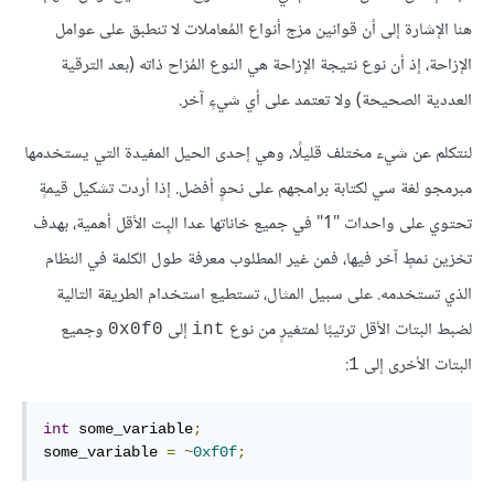
هنا الإشارة إلى أن قوانين مزج أنواع المُعاملات لا تنطبق على عوامل
الإزاحة، إذ أن نوع نتيجة الإزاحة هي النوع المُزاح ذاته (بعد الترقية
العددية الصحيحة) ولا تعتمد على أي شيءٍ آخر.
لنتكلم عن شيء مختلف قليلًا، وهي إحدى الحيل المفيدة التي يستخدمها
مبرمجو لغة سي لكتابة برامجهم على نحوٍ أفضل. إذا أردت تشكيل قيمةٍ
تحتوي على واحدات "1" في جميع خاناتها عدا البِت الأقل أهمية، بهدف
تخزين نمطٍ آخر فيها، فمن غير المطلوب معرفة طول الكلمة في النظام
الذي تستخدمه. على سبيل المثال، تستطيع استخدام الطريقة التالية
لضبط البتات الأقل ترتيبًا لمتغيرٍ من نوع
إلى
وجميع
0x0f0
int
البتات الأخرى إلى
:
1
int
 some_variable
;
some_variable 
=
~
0xf0f
;