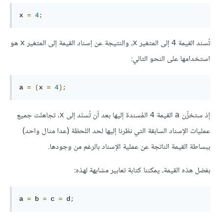
x 
=
4
;
تُسند القيمة
إلى المتغير
، والنتيجة عن إسناد القيمة إلى المتغير
هو
x
x
4
استخدامها على النحو التالي:
a 
=
(
x 
=
4
);
إذ ستخزِّن
القيمة
المُسندة إليها بعد أن تُسنَد إلى
. تجاهلت جميع
x
4
a
عمليات الإسناد السابقة التي نظرنا إليها لحد اللحظة (عدا مثال واحد)
ببساطة القيمة الناتجة عن عملية الإسناد بالرغم من وجودها.
بفضل هذه القيمة، يمكننا كتابة تعابير مشابهة لهذه:
a 
=
 b 
=
 c 
=
 d
;