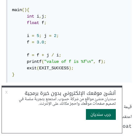
main
(){
int
 i
,
j
;
float
 f
;
      i 
=
5
;
 j 
=
2
;
      f 
=
3.0
;
      f 
=
 f 
+
 j 
/
 i
;
      printf
(
"value of f is %f\n"
,
 f
);
      exit
(
EXIT_SUCCESS
);
}
[مثال 11.2]
قيمة الخرج هي
وليس
مما يفاجئ البعض الذي
5.0000
3.0000
اعتقد أن القسمة ستكون قسمة أعداد حقيقية فقط لأن متغير من نوع
كان موجودًا في التعليمة.
float