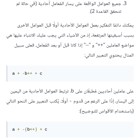
جميع العوامل الواقعة على يسار المُعامل أحادية (في حالة لم
تتحقق القاعدة 2).
يمكنك دائمًا التفكير بعمل العوامل الأحادية أولًا قبل العوامل الأخرى
بسبب أسبقيتها المرتفعة، إذ من الأشياء التي يجب عليك الانتباه عليها هي
مواضع العاملين "++" و "--" إذا كانا قبل أو بعد المُعامل، فعلى سبيل
المثال يحتوي التعبير التالي:
a 
+
-
b
++
+
 c
على عاملين أحاديين مُطبقّان على
. ترتبط العوامل الأحادية من اليمين
b
إلى اليسار، إذًا على الرغم من قدوم
أولًا، يُكتب التعبير على النحو التالي
-
(باستخدام الأقواس للتوضيح):
a 
+
-(
b
++)
+
 c