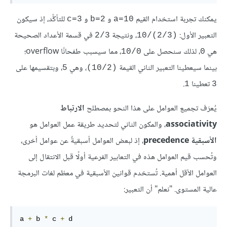
يمكنك تجربة استخدام القيم
و
و
للتأكُّد، إذ سيكون
c=3
b=2
a=10
التعبير الأول:
، ونتيجة
في قسمة الأعداد الصحيحة
2/3
(2/3)/10
هي
، لذلك سنحصل على
، مما سيسبب طفحانًا overflow؛
10/0
0
بينما سيعطينا التعبير الثاني القيمة
، وهي
، وبتقسيمها على
5
(10/2)
تعطينا
.
1
3
يُعرَف تجميع العوامل على هذا النحو بمصطلح
الارتباط
associativity
، والمكون الثاني لتحديد طريقة عمل العوامل هو
الأسبقية precedence
، إذ لبعض العوامل أسبقيةٌ عن عوامل أخرى،
وتُحسب قيم العوامل هذه في التعابير الفرعية أولًا قبل الانتقال إلى
العوامل الأقل أهمية. تُستخدم قوانين الأسبقية في معظم لغات البرمجة
عالية المستوى. "نعلم" أن التعبير:
a 
+
 b 
*
 c 
+
 d