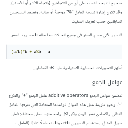
صحيح لنتيجة القسمة على أي من الاتجاهين (باتجاه الأكبر أو الأصغر)،
وقد تكون إشارة نتيجة العامل "%" موجبةً أو سالبة، وتعتمد النتيجتين
السابقتين حسب تعريف التنفيذ.
التعبير الآتي مساوٍ الصفر في جميع الحالات عدا حالة
مساوية للصفر.
b
(
a
/
b
)*
b 
+
 a
%
b 
-
 a
تُطبّق التحويلات الحسابية الاعتيادية على كلا المُعاملين.
عوامل الجمع
تتضمن عوامل الجمع additive operators عامل الجمع "+" والطرح
"-"، وتتبع طريقة عمل هذه الدوال قواعدها المعتادة التي تعرفها. للعامل
الثنائي والأحادي نفس الرمز، ولكن لكل واحد منهما معنًى مختلف؛ فعلى
سبيل المثال، يَستخدم التعبيران
و
عاملًا ثنائيًّا (العامل
-
a-b
a+b