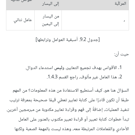
المركّبة
إلى اليسار
من اليسار
عامل ثنائي
,
إلى اليمين
[جدول 9.2. أسبقية العوامل وترابطها]
حيث أن:
الأقواس بهدف تجميع التعابير، و
ليس
استدعاء الدوال.
هذا العامل غير مألوف، راجع القسم 1.4.3.
السؤال هنا هو، كيف أستطيع الاستفادة من هذه المعلومات؟ من المهم
طبعًا أن تكون قادرًا على كتابة تعابير تعطي قيمًا صحيحة بمعرفة ترتيب
تنفيذ العمليات، إضافةً إلى فهم وقراءة تعابير مكتوبة من مبرمجين آخرين.
تبدأ خطوات كتابة تعبير أو قراءة تعبير مكتوب بالعثور على العامل
الأحادي والمُعاملات المرتبطة معه، وهذه ليست بالمهمة الصعبة ولكنها