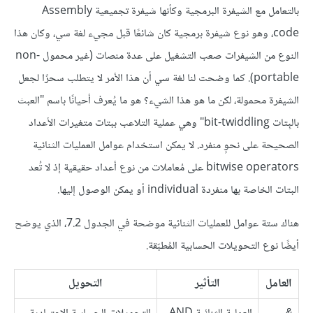
بالتعامل مع الشيفرة البرمجية وكأنها شيفرة تجميعية Assembly
code، وهو نوع شيفرة برمجية كان شائعًا قبل مجيء لغة سي، وكان هذا
النوع من الشيفرات صعب التشغيل على عدة منصات (غير محمول non-
portable). كما وضحت لنا لغة سي أن هذا الأمر لا يتطلب سحرًا لجعل
الشيفرة محمولة، لكن ما هو هذا الشيء؟ هو ما يُعرف أحيانًا باسم "العبث
بالبِتات bit-twiddling" وهي عملية التلاعب ببتات متغيرات الأعداد
الصحيحة على نحوٍ منفرد. لا يمكن استخدام عوامل العمليات الثنائية
bitwise operators على مُعاملات من نوع أعداد حقيقية إذ لا تُعد
البتات الخاصة بها منفردة individual أو يمكن الوصول إليها.
هناك ستة عوامل للعمليات الثنائية موضحة في الجدول 7.2، الذي يوضح
أيضًا نوع التحويلات الحسابية المُطبّقة.
العامل
التأثير
التحويل