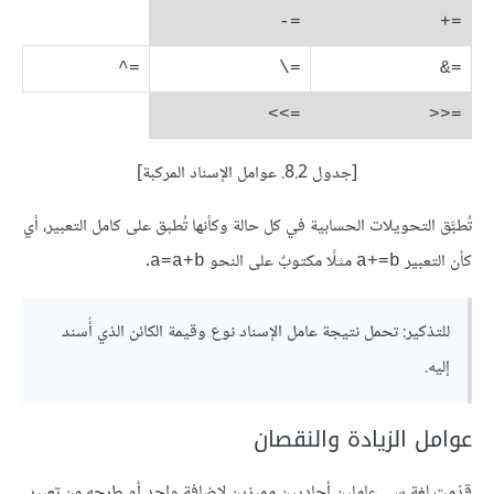
=-
=+
=^
=\
=&
=>>
=<<
[جدول 8.2. عوامل الإسناد المركبة]
تُطبَّق التحويلات الحسابية في كل حالة وكأنها تُطبق على كامل التعبير، أي
كأن التعبير
مثلًا مكتوبٌ على النحو
.
a=a+b
a+=b
للتذكير: تحمل نتيجة عامل الإسناد نوع وقيمة الكائن الذي أُسند
إليه.
عوامل الزيادة والنقصان
قدّمت لغة سي عاملين أحاديين مميزين لإضافة واحد أو طرحه من تعبيرٍ