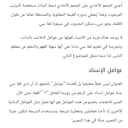
أُجري المتمم الأحادي على المتمم الأحادي لنمط البتات منخفضة الترتيب
المرغوب، وهذا يُعطي بدوره القيمة المطلوبة والمستقلة تمامًا عن طول
الكلمة، وهو شيء متكرر الحدوث في شيفرة لغة سي.
لا يوجد هناك مزيدٌ من الأشياء لقولها عن عوامل التلاعب بالبتات،
وتجربتنا في تعليم لغة سي تدلنا على أنها سهلة الفهم والتعلم من معظم
الناس، لذا دعنا ننتقل للموضوع التالي.
عوامل الإسناد
العنوان ليس خطأً مطبعيًا بل قصدنا "عوامل" بالجمع، إذ أن لدى لغة سي
عدة عوامل إسناد على الرغم من رؤيتنا للعامل "=`"فقط حتى الآن.
المثير للاهتمام بخصوص هذه العوامل هو أنها تعمل مثل العوامل الثنائية
الأخرى، إذ تأخذ مُعاملين وتعطينا نتيجة، وتستخدم النتيجة لتكون جزءًا
من التعبير. مثلًا في هذا التعبير: