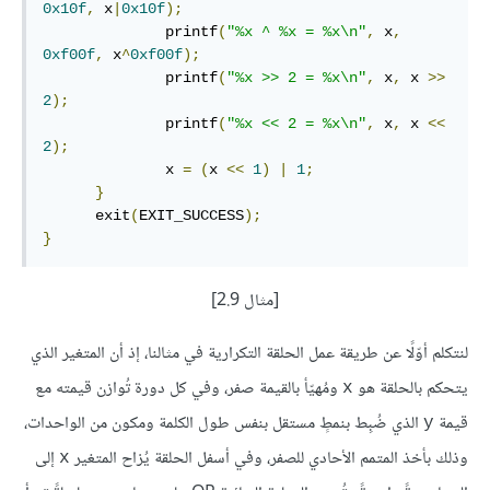
0x10f
,
 x
|
0x10f
);
              printf
(
"%x ^ %x = %x\n"
,
 x
,
0xf00f
,
 x
^
0xf00f
);
              printf
(
"%x >> 2 = %x\n"
,
 x
,
 x 
>>
2
);
              printf
(
"%x << 2 = %x\n"
,
 x
,
 x 
<<
2
);
              x 
=
(
x 
<<
1
)
|
1
;
}
      exit
(
EXIT_SUCCESS
);
}
[مثال 2.9]
لنتكلم أوّلًا عن طريقة عمل الحلقة التكرارية في مثالنا، إذ أن المتغير الذي
يتحكم بالحلقة هو
ومُهيّأ بالقيمة صفر، وفي كل دورة تُوازن قيمته مع
x
قيمة
الذي ضُبِط بنمطٍ مستقل بنفس طول الكلمة ومكون من الواحدات،
y
وذلك بأخذ المتمم الأحادي للصفر، وفي أسفل الحلقة يُزاح المتغير
إلى
x