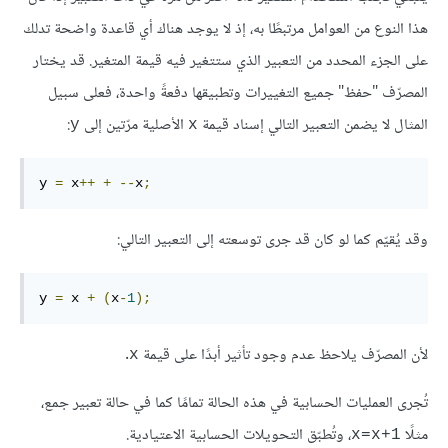
هذا النوع من العوامل مرتبطًا به، إذ لا يوجد هناك أي قاعدة واضحة تدلك
على الجزء المحدد من التعبير الذي ستتغير فيه قيمة المتغير. قد يختار
المصرّف "حفظ" جميع التغييرات وتطبيقها دفعةً واحدة، فعلى سبيل
المثال لا يضمن التعبير التالي إسناد قيمة
الأصلية مرّتين إلى
:
y
x
y 
=
 x
++
+
--
x
;
وقد يُقيّم كما لو كان قد جرى توسعته إلى التعبير التالي:
y 
=
 x 
+
(
x
-
1
);
لأن المصرّف يلاحظ عدم وجود تأثير أبدًا على قيمة
.
x
تُجرى العمليات الحسابية في هذه الحالة تمامًا كما في حالة تعبير جمع،
مثلًا
، وتُطبّق التحويلات الحسابية الاعتيادية.
x=x+1