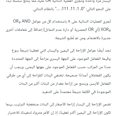
اليسار مرةً واحدةً وتُجرى العملية الثنائية OR عليه، مما ينتج سلسلةً تبدأ
على النحو التالي: "0، 1، 11، 111، …" بالنظام الثنائي.
تُجرى العمليات الثنائية على
باستخدام كل من عوامل AND وOR
x
وXOR (أي OR الحصرية أو دارة عدم التماثل) إضافةً إلى مُعاملات أخرى
جديرة بالاهتمام، ومن ثم تُطبع النتيجة.
نجد أيضًا عوامل الإزاحة إلى اليمين واليسار، التي تعطينا نتيجةً بنوع
وقيمة المُعامل الموجود على الجهة اليسرى مزاحةً إلى الجهة المحددة
عددًا من المراتب حسب المُعامل الموجود على جهتها اليمنى، ويجب أن
يكون المُعاملان أعدادًا صحيحة. تختفي البِتات المُزاحة إلى أي من طرفي
المُعامل الأيسر، وينتج عن إزاحة مقدار من البتات أكبر من البتات
الموجودة في الكلمة نتيجةً معتمدةً على التنفيذ.
تضمن الإزاحة إلى اليسار إزاحة الأصفار إلى البتات منخفضة الترتيب، بينما
تكون الإزاحة إلى اليمين أكثر تعقيدًا، إذ إن الأمر متروك لتنفيذك للاختيار