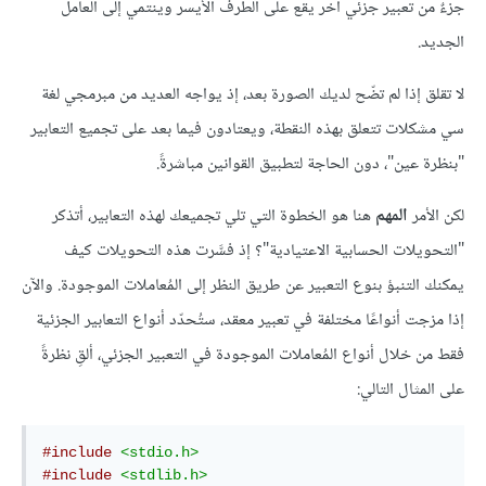
جزءٌ من تعبير جزئي آخر يقع على الطرف الأيسر وينتمي إلى العامل
الجديد.
لا تقلق إذا لم تضّح لديك الصورة بعد، إذ يواجه العديد من مبرمجي لغة
سي مشكلات تتعلق بهذه النقطة، ويعتادون فيما بعد على تجميع التعابير
"بنظرة عين"، دون الحاجة لتطبيق القوانين مباشرةً.
لكن الأمر
المهم
هنا هو الخطوة التي تلي تجميعك لهذه التعابير، أتذكر
"التحويلات الحسابية الاعتيادية"؟ إذ فسَّرت هذه التحويلات كيف
يمكنك التنبؤ بنوع التعبير عن طريق النظر إلى المُعاملات الموجودة. والآن
إذا مزجت أنواعًا مختلفة في تعبير معقد، ستُحدّد أنواع التعابير الجزئية
فقط من خلال أنواع المُعاملات الموجودة في التعبير الجزئي، ألقِ نظرةً
على المثال التالي:
#include
<stdio.h>
#include
<stdlib.h>