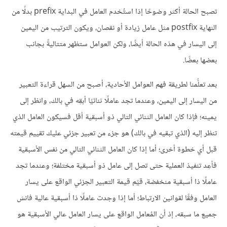
تصبح الحالة أكثر وضوحًا إذا استُخدم العامل في البداية prefix بدلًا من
النهاية postfix مثل عامل زيادة أو نقصان، ويكون الترتيب من اليمين
إلى اليسار في هذه الحالة أيضًا، ولكن العوامل ستظهر متتاليةً بجانب
بعضها بعضًا.
بعد تعلُّمنا لطريقة فهم العوامل الأحادية، أصبح من السهل قراءة التعبير
من اليسار إلى اليمين، وعندما تجد عاملًا ثنائيًا أبقِه في بالك، وانظر إلى
يمينه؛ فإذا كان العامل الثنائي التالي ذو أسبقية أقل فسيكون العامل الذي
تنظر إليه (الذي تبقيه في بالك) هو جزء من تعبير جزئي عليك تقييم قيمته
قبل أي خطوة أخرى؛ أما إذا كان العامل الثنائي التالي من نفس الأسبقية
فأعِد تنفيذ العملية حتى تصل إلى عامل ذو أسبقية مختلفة؛ وعندما تجد
عاملًا ذا أسبقية منخفضة، قيّم قيمة التعبير الجزئي الواقع على يسار
العامل وفقًا لقوانين الارتباط؛ أما إذا وجدت عاملًا ذا أسبقية عالية فانسَ
جميع ما سبقه، إذ أن المُعامل الواقع على يسار العامل عالي الأسبقية هو