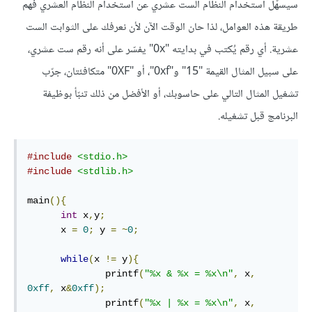
سيسهّل استخدام النظام الست عشري عن استخدام النظام العشري فهم
طريقة هذه العوامل، لذا حان الوقت الآن لأن نعرفك على الثوابت الست
عشرية. أي رقم يُكتب في بدايته "0x" يفسّر على أنه رقم ست عشري،
على سبيل المثال القيمة "15" و"0xf"، أو "0XF" متكافئتان، جرّب
تشغيل المثال التالي على حاسوبك، أو الأفضل من ذلك تنبّأ بوظيفة
البرنامج قبل تشغيله.
#include
<stdio.h>
#include
<stdlib.h>
main
(){
int
 x
,
y
;
      x 
=
0
;
 y 
=
~
0
;
while
(
x 
!=
 y
){
              printf
(
"%x & %x = %x\n"
,
 x
,
0xff
,
 x
&
0xff
);
              printf
(
"%x | %x = %x\n"
,
 x
,