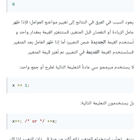
6
يعود السبب في الفرق في النتائج إلى تغيير مواضع العوامل؛ فإذا ظهر
عامل الزيادة أو النقصان قبل المتغير، فستتغيّر القيمة بمقدار واحد و
تُستخدم القيمة
الجديدة
ضمن التعبير؛ أما إذا ظهر العامل بعد المتغير
فستُستخدم القيمة
القديمة
في التعبير، ثم تُغيّر قيمة المتغير.
لا يستخدم مبرمجو سي عادةً التعليمة التالية لطرح أو جمع واحد:
x 
+=
1
;
بل يستخدمون التعليمة التالية:
x
++;
/* or */
++
x
;
ينبغي تجنُّب استخدام المتغير ذاته أكثر من مرة في ذات التعبير إذا كان