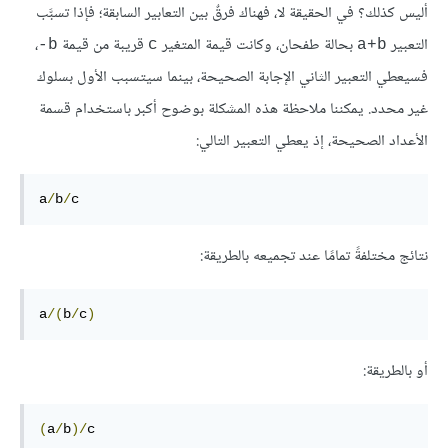
أليس كذلك؟ في الحقيقة لا، فهناك فرقٌ بين التعابير السابقة؛ فإذا تسبَّب
التعبير
بحالة طفحان، وكانت قيمة المتغير
قريبة من قيمة
،
b-
c
a+b
فسيعطي التعبير الثاني الإجابة الصحيحة، بينما سيتسبب الأول بسلوك
غير محدد. يمكننا ملاحظة هذه المشكلة بوضوح أكبر باستخدام قسمة
الأعداد الصحيحة، إذ يعطي التعبير التالي:
a
/
b
/
c
نتائج مختلفةً تمامًا عند تجميعه بالطريقة:
a
/(
b
/
c
)
أو بالطريقة:
(
a
/
b
)/
c