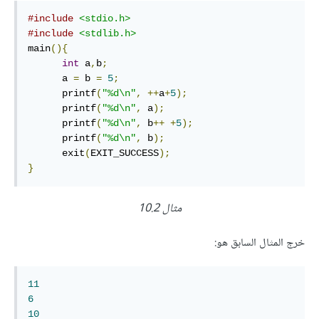
#include
<stdio.h>
#include
<stdlib.h>
main
(){
int
 a
,
b
;
      a 
=
 b 
=
5
;
      printf
(
"%d\n"
,
++
a
+
5
);
      printf
(
"%d\n"
,
 a
);
      printf
(
"%d\n"
,
 b
++
+
5
);
      printf
(
"%d\n"
,
 b
);
      exit
(
EXIT_SUCCESS
);
}
مثال 10.2
خرج المثال السابق هو:
11
6
10