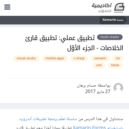
منصة Xamarin
تطبيق عملي: تطبيق قارئ
feeds-reader
الخلاصات - الجزء الأوّل
visual-studio
mobile-apps
c-sharp
xamarin
rss
xml
feeds
بواسطة حسام برهان
27 مايو 2017
سنتناول في هذا الدرس من
سلسلة تعلّم برمجة تطبيقات أندرويد
باستخدام Xamarin.Forms
تطبيقًا عمليًا آخرًا وهو تطبيق قارئ