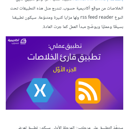
الخلاصات من موقع أكاديمية حسوب. تندرج مثل هذه التطبيقات تحت
النوع rss feed reader ولها مزايا كثيرة ومتنوّعة. سيكون تطبيقنا
بسيطًا وعمليًّا ويوضّح مبدأ العمل كما جرت العادة.
سننفّذ التطبيق على مرحلتين: المرحلة الأولى سيكون تطبيق لعرض