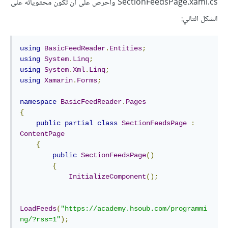
SectionFeedsPage.xaml.cs واحرص على أن تكون محتوياته على
الشكل التالي:
using
BasicFeedReader
.
Entities
;
using
System
.
Linq
;
using
System
.
Xml
.
Linq
;
using
Xamarin
.
Forms
;
namespace
BasicFeedReader
.
Pages
{
public
partial
class
SectionFeedsPage
:
ContentPage
{
public
SectionFeedsPage
()
{
InitializeComponent
();
LoadFeeds
(
"https://academy.hsoub.com/programmi
ng/?rss=1"
);