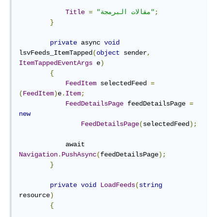
;
"مقالات البرمجة"
=
Title
}
private
async
void
lsvFeeds_ItemTapped
(
object
 sender
,
ItemTappedEventArgs
 e
)
{
FeedItem
 selectedFeed 
=
(
FeedItem
)
e
.
Item
;
FeedDetailsPage
 feedDetailsPage 
=
new
FeedDetailsPage
(
selectedFeed
);
await
Navigation
.
PushAsync
(
feedDetailsPage
);
}
private
void
LoadFeeds
(
string
resource
)
{