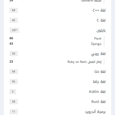
28
منصة Xamarin
لغة C++‎
68
لغة C
45
بايثون
297
66
Flask
43
Django
لغة روبي
50
23
إطار العمل Ruby on Rails
لغة Go
58
لغة جافا
95
لغة Kotlin
5
لغة Rust
58
برمجة أندرويد
11