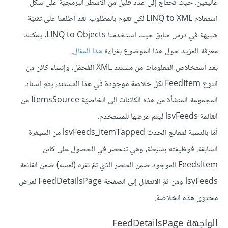
عاليتين. حيث تحتاج إلى عدد قليل من الأسطر البرمجيّة على شكل
استعلام LINQ to XML لكي تقوم بالمطلوب. لقد اطلعنا على تقنيّة
شبيهة في درس سابق حيث استخدمنا LINQ to Objects. يمكنك
معرفة المزيد حول هذا الموضوع بقراءة
هذا المقال
.
بعد استخلاص المعلومات من مستند XML المُحمّل، وإنشاء كائن من
النوع FeedItem لكل خلاصة موجودة في هذا المستند، يتم إسناد
المجموعة المنشأة من هذه الكائنات إلى الخاصيّة ItemsSource من
القائمة lsvFeeds ليتم عرضها للمستخدم.
أمّا بالنسبة لمعالج الحدث lsvFeeds_ItemTapped من الشيفرة
السابقة. فوظيفته بسيطة، وهي تنحصر في الحصول على كائن
FeedsItem الموجود ضمن العنصر الذي تمّ نقره (لمسه) ضمن القائمة
lsvFeeds ومن ثمّ الانتقال إلى الصفحة FeedDetailsPage لعرض
محتوى هذه الخلاصة.
الواجهة FeedDetailsPage