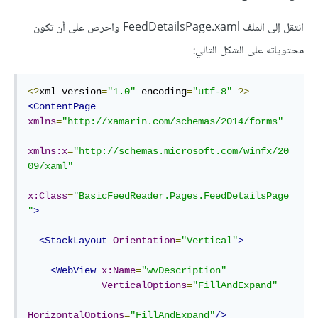
انتقل إلى الملف FeedDetailsPage.xaml واحرص على أن تكون
محتوياته على الشكل التالي:
<?
xml version
=
"1.0"
 encoding
=
"utf-8"
?>
<
ContentPage
xmlns
=
"http://xamarin.com/schemas/2014/forms"
xmlns:x
=
"http://schemas.microsoft.com/winfx/20
09/xaml"
x:Class
=
"BasicFeedReader.Pages.FeedDetailsPage
"
>
<
StackLayout
Orientation
=
"Vertical"
>
<
WebView
x:Name
=
"wvDescription"
VerticalOptions
=
"FillAndExpand"
HorizontalOptions
=
"FillAndExpand"
/>