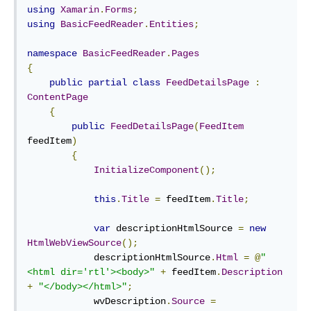
using
Xamarin
.
Forms
;
using
BasicFeedReader
.
Entities
;
namespace
BasicFeedReader
.
Pages
{
public
partial
class
FeedDetailsPage
:
ContentPage
{
public
FeedDetailsPage
(
FeedItem
feedItem
)
{
InitializeComponent
();
this
.
Title
=
 feedItem
.
Title
;
var
 descriptionHtmlSource 
=
new
HtmlWebViewSource
();
            descriptionHtmlSource
.
Html
=
@
"
<html dir='rtl'><body>"
+
 feedItem
.
Description
+
"</body></html>"
;
            wvDescription
.
Source
=