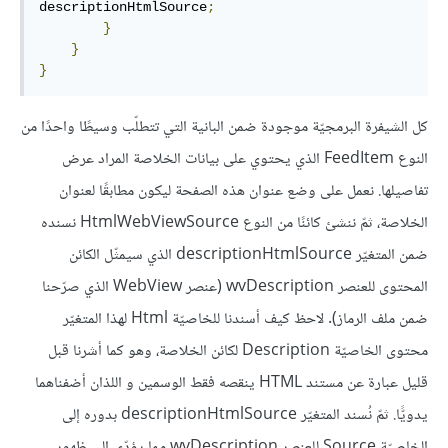
descriptionHtmlSource
;
}
}
}
كل الشيفرة البرمجيّة موجودة ضمن البانية التي تتطلّب وسيطًا واحدًا من
النوع FeedItem الذي يحتوي على بيانات الخلاصة المراد عرض
تفاصيلها. نعمل على وضع عنوان هذه الصفحة ليكون مطابقًا لعنوان
الخلاصة، ثمّ ننشئ كائنًا من النوع HtmlWebViewSource نسنده
ضمن المتغيّر descriptionHtmlSource الذي سيمثّل الكائن
المحتوى للعنصر wvDescription (عنصر WebView الذي صرّحنا
ضمن ملف الرماز). لاحظ كيف أسندنا للخاصيّة Html لهذا المتغيّر
محتوى الخاصيّة Description لكائن الخلاصة، وهو كما أشرنا قبل
قليل عبارة عن مستند HTML ينقصه فقط الوسمين و اللذان أضفناهما
يدويًّا. ثمّ نُسند المتغيّر descriptionHtmlSource بدوره إلى
الخاصيّة Source للعنصر wvDescription مما يؤدّي إلى ظهور