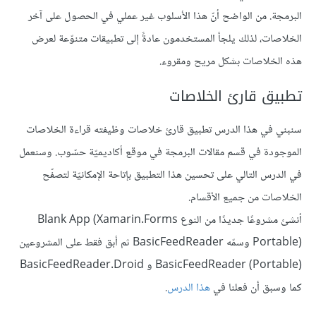
البرمجة. من الواضح أنّ هذا الأسلوب غير عملي في الحصول على آخر
الخلاصات، لذلك يلجأ المستخدمون عادةً إلى تطبيقات متنوّعة لعرض
هذه الخلاصات بشكل مريح ومقروء.
تطبيق قارئ الخلاصات
سنبني في هذا الدرس تطبيق قارئ خلاصات وظيفته قراءة الخلاصات
الموجودة في قسم مقالات البرمجة في موقع أكاديميّة حسّوب. وسنعمل
في الدرس التالي على تحسين هذا التطبيق بإتاحة الإمكانيّة لتصفّح
الخلاصات من جميع الأقسام.
أنشئ مشروعًا جديدًا من النوع Blank App (Xamarin.Forms
Portable) وسمّه BasicFeedReader ثم أبق فقط على المشروعين
BasicFeedReader (Portable) و BasicFeedReader.Droid
كما وسبق أن فعلنا في
هذا الدرس
.