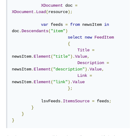
XDocument
 doc 
=
XDocument
.
Load
(
resource
);
var
 feeds 
=
from
 newsItem 
in
doc
.
Descendants
(
"item"
)
select
new
FeedItem
{
Title
=
newsItem
.
Element
(
"title"
).
Value
,
Description
=
newsItem
.
Element
(
"description"
).
Value
,
Link
=
newsItem
.
Element
(
"link"
).
Value
};
            lsvFeeds
.
ItemsSource
=
 feeds
;
}
}
}