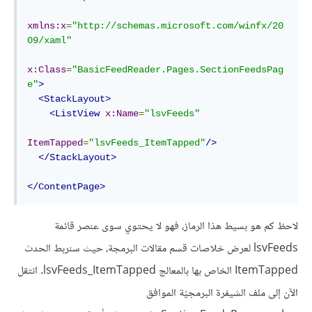
xmlns:x
=
"http://schemas.microsoft.com/winfx/20
09/xaml"
x:Class
=
"BasicFeedReader.Pages.SectionFeedsPag
e"
>
<
StackLayout
>
<
ListView
x:Name
=
"lsvFeeds"
ItemTapped
=
"lsvFeeds_ItemTapped"
/>
</
StackLayout
>
</
ContentPage
>
لاحظ كم هو بسيط هذا الرماز، فهو لا يحتوي سوى عنصر قائمة
lsvFeeds لعرض خلاصات قسم مقالات البرمجة، حيث سنربط الحدث
ItemTapped الخاص بها بالمعالج lsvFeeds_ItemTapped. انتقل
الآن إلى ملف الشيفرة البرمجيّة الموافق