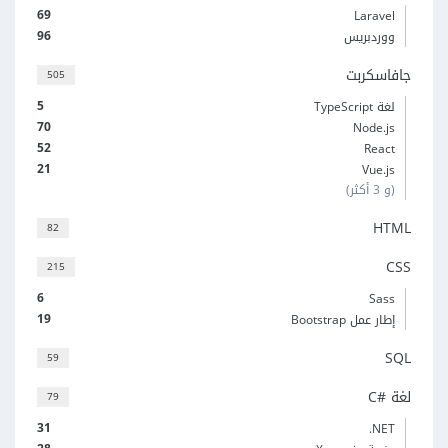
69
Laravel
96
ووردبريس
جافاسكربت
505
5
لغة TypeScript
70
Node.js
52
React
21
Vue.js
(و 3 أكثر)
HTML
82
CSS
215
6
Sass
19
إطار عمل Bootstrap
SQL
59
لغة C#‎
79
31
‎.NET