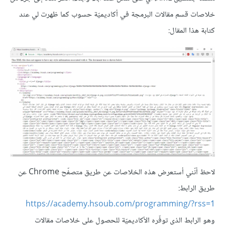
خلاصات قسم مقالات البرمجة في أكاديميّة حسوب كما ظهرت لي عند
كتابة هذا المقال:
لاحظ أنّني أستعرض هذه الخلاصات عن طريق متصفّح Chrome عن
طريق الرابط:
https://academy.hsoub.com/programming/?rss=1
وهو الرابط الذي توفّره الأكاديميّة للحصول على خلاصات مقالات