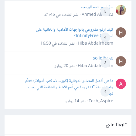
سؤال عن تعلم البرمجه
5
Ahmed Alhafiz2 · نشر
الثلاثاء في 21:45
كيف ارفع مشروعي بالواجهات الأمامية والخلفية على
استضافة InfinityFree؟
4
Hiba Abdalrheem · نشر
الثلاثاء في 16:50
لغة solidity
3
Hiba Abdalrheem · نشر
20 يوليو
ما هي أفضل المصادر المجانية (كورسات، كتب، أدوات) لتعلّم
واحترام لغة C++، وما هي أهم الأخطاء الشائعة التي يجب
4
تجنبها؟
Tech_Aspire · نشر
14 يوليو
تابعنا على