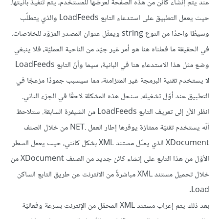
عند يتم إنشاء كائن من هذه الصفحة لعرضها للمستخدم، يتم تنفيذ بانيتها.
حيث يعمل التطبيق على استدعاء التابع LoadFeeds والذي يتطلّب
وسيطًا واحدًا من النوع string ويمثّل عنوان المصدر المزوّد للخلاصات.
في الحقيقة ما فعلناه هنا هو أمر غير جيّد من الناحية العمليّة، فلا ينبغي
وضع مثل هذا الاستدعاء هنا في البانية، سيما وأنّ التابع LoadFeeds
لا يستخدم تقنية البرمجة غير المتزامنة، مما سيسبب جمودًا مزعجًا في
التطبيق عند أوّل تشغيله. سنحل هذه المشكلة لاحقًا في الجزء الثاني.
انظر الآن إلى تعريف التابع LoadFeeds من الشيفرة السابقة. ستلاحظ
أنّه يستخدم تقنيّة ممتازة يوفرها إطار العمل .NET من خلال الصنف
XDocument الذي يمثّل مستند XML بشكل كائني، حيث يعمل السطر
الأوّل من هذا التابع على إنشاء كائن جديد من الصنف XDocument من
خلال تحميل مستند XML مباشرةً من الانترنت عن طريق التابع الساكن
Load.
بعد ذلك يتم إعراب مستند XML المحمّل من الإنترنت بسرعة وفعاليّة