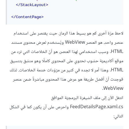
</
StackLayout
>
</
ContentPage
>
لاحظ مرّة أخرى كم هو بسيط هذا الرماز. حيث يقتصر على استخدام
عنصر واحد، هو العنصر WebView ويُستخدم لعرض محتوى مستند
HTML. وسبب استخدامي لهذا العنصر، هو أنّ الخلاصات التي ترد من
موقع أكاديميّة حسّوب تحتوي على المحتوى كاملًا وهو منسّق بتنسيق
HTML. وهذا أمر لا تجده في كثير من مزوّدات خدمة الخلاصات. لذلك
فوجدت أنّ أفضل طريقة هو عرض هذا المحتوى مباشرةً ضمن عنصر
WebView.
انتقل الآن إلى ملف الشيفرة البرمجيّة الموافق
FeedDetailsPage.xaml.cs واحرص على أن يكون كما في الشكل
التالي: