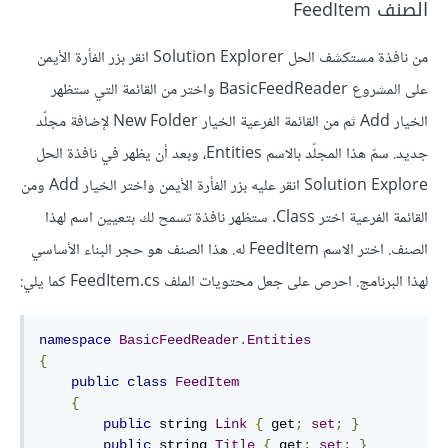
الصنف FeedItem
من نافذة مستكشف الحل Solution Explorer انقر بزر الفأرة الأيمن
على المشروع BasicFeedReader واختر من القائمة التي ستظهر
الخيار Add ثم من القائمة الفرعية الخيار New Folder لإضافة مجلّد
جديد. سمّ هذا المجلّد بالاسم Entities، وبعد أن يظهر في نافذة الحل
Solution Explore انقر عليه بزر الفأرة الأيمن واختر الخيار Add ومن
القائمة الفرعية اختر Class. ستظهر نافذة تسمح لك بتعيين اسم لهذا
الصنف. اختر الاسم FeedItem له. هذا الصنف هو حجر البناء الأساسي
لهذا البرنامج. احرص على جعل محتويات الملف FeedItem.cs كما يلي:
namespace
BasicFeedReader
.
Entities
{
public
class
FeedItem
{
public
 string 
Link
{
 get
;
set
;
}
public
 string 
Title
{
 get
;
set
;
}