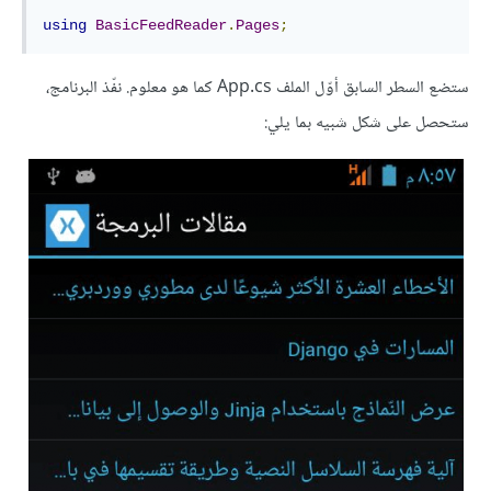
using
BasicFeedReader
.
Pages
;
ستضع السطر السابق أوّل الملف App.cs كما هو معلوم. نفّذ البرنامج،
ستحصل على شكل شبيه بما يلي: