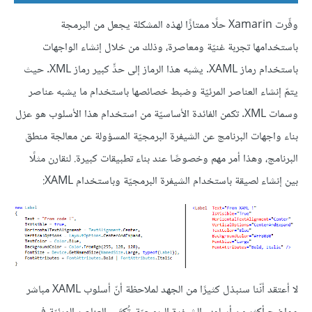
وفّرت Xamarin حلًا ممتازًا لهذه المشكلة يجعل من البرمجة
باستخدامها تجربة غنيّة ومعاصرة، وذلك من خلال إنشاء الواجهات
باستخدام رماز XAML. يشبه هذا الرماز إلى حدٍّ كبير رماز XML. حيث
يتمّ إنشاء العناصر المرئيّة وضبط خصائصها باستخدام ما يشبه عناصر
وسمات XML. تكمن الفائدة الأساسيّة من استخدام هذا الأسلوب هو عزل
بناء واجهات البرنامج عن الشيفرة البرمجيّة المسؤولة عن معالجة منطق
البرنامج، وهذا أمر مهم وخصوصًا عند بناء تطبيقات كبيرة. لنقارن مثلًا
بين إنشاء لصيقة باستخدام الشيفرة البرمجيّة وباستخدام XAML:
لا أعتقد أنّنا سنبذل كثيرًا من الجهد لملاحظة أنّ أسلوب XAML مباشر