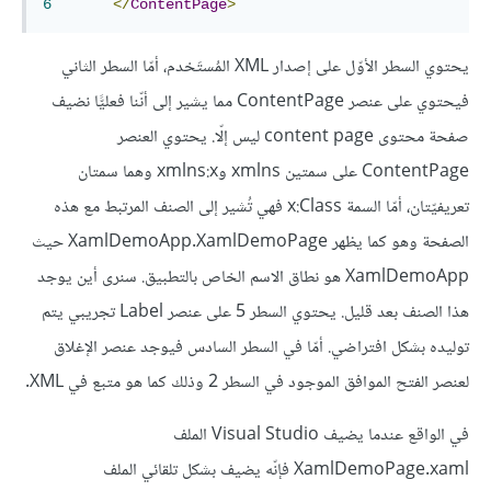
6
</
ContentPage
>
يحتوي السطر الأوّل على إصدار XML المُستَخدم، أمّا السطر الثاني
فيحتوي على عنصر ContentPage مما يشير إلى أنّنا فعليًّا نضيف
صفحة محتوى content page ليس إلّا. يحتوي العنصر
ContentPage على سمتين xmlns وxmlns:x وهما سمتان
تعريفيّتان، أمّا السمة x:Class فهي تُشير إلى الصنف المرتبط مع هذه
الصفحة وهو كما يظهر XamlDemoApp.XamlDemoPage حيث
XamlDemoApp هو نطاق الاسم الخاص بالتطبيق. سنرى أين يوجد
هذا الصنف بعد قليل. يحتوي السطر 5 على عنصر Label تجريبي يتم
توليده بشكل افتراضي. أمّا في السطر السادس فيوجد عنصر الإغلاق
لعنصر الفتح الموافق الموجود في السطر 2 وذلك كما هو متبع في XML.
في الواقع عندما يضيف Visual Studio الملف
XamlDemoPage.xaml فإنّه يضيف بشكل تلقائي الملف