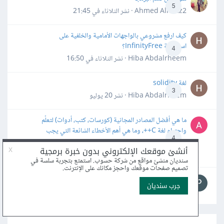
5
Ahmed Alhafiz2 · نشر
الثلاثاء في 21:45
كيف ارفع مشروعي بالواجهات الأمامية والخلفية على
استضافة InfinityFree؟
4
Hiba Abdalrheem · نشر
الثلاثاء في 16:50
لغة solidity
3
Hiba Abdalrheem · نشر
20 يوليو
ما هي أفضل المصادر المجانية (كورسات، كتب، أدوات) لتعلّم
واحترام لغة C++، وما هي أهم الأخطاء الشائعة التي يجب
4
تجنبها؟
Tech_Aspire · نشر
14 يوليو
كم علي ان اعطي وقت للدورة
4
محمد سداتي صامد2 · نشر
7 يوليو