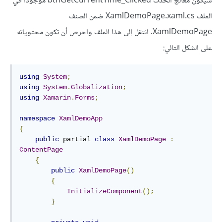
سيكون معالج الحدث btnGetCurrentTime_Clicked موجودًا في
الملف XamlDemoPage.xaml.cs ضمن الصنف
XamlDemoPage. انتقل إلى هذا الملف واحرص أن تكون محتوياته
على الشكل التالي:
using
System
;
using
System
.
Globalization
;
using
Xamarin
.
Forms
;
namespace
XamlDemoApp
{
public
 partial 
class
XamlDemoPage
:
ContentPage
{
public
XamlDemoPage
()
{
InitializeComponent
();
}