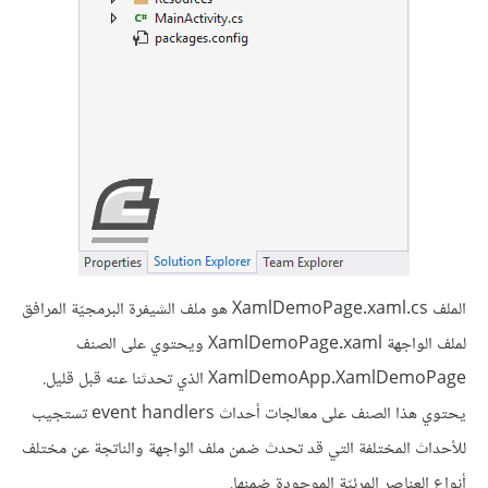
الملف XamlDemoPage.xaml.cs هو ملف الشيفرة البرمجيّة المرافق
لملف الواجهة XamlDemoPage.xaml ويحتوي على الصنف
XamlDemoApp.XamlDemoPage الذي تحدثنا عنه قبل قليل.
يحتوي هذا الصنف على معالجات أحداث event handlers تستجيب
للأحداث المختلفة التي قد تحدث ضمن ملف الواجهة والناتجة عن مختلف
أنواع العناصر المرئيّة الموجودة ضمنها.