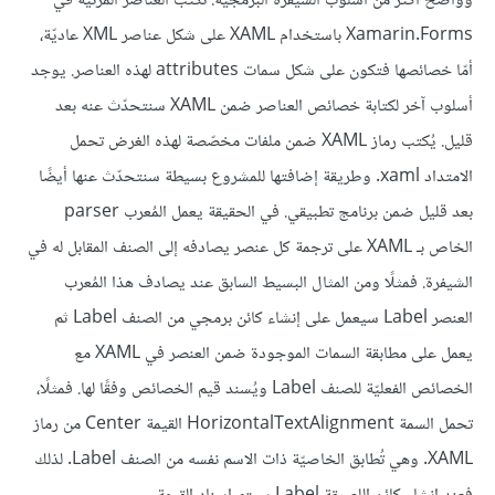
وواضح أكثر من أسلوب الشيفرة البرمجيّة. تُكتَب العناصر المرئيّة في
Xamarin.Forms باستخدام XAML على شكل عناصر XML عاديّة،
أمّا خصائصها فتكون على شكل سمات attributes لهذه العناصر. يوجد
أسلوب آخر لكتابة خصائص العناصر ضمن XAML سنتحدّث عنه بعد
قليل. يُكتب رماز XAML ضمن ملفات مخصّصة لهذه الغرض تحمل
الامتداد xaml. وطريقة إضافتها للمشروع بسيطة سنتحدّث عنها أيضًا
بعد قليل ضمن برنامج تطبيقي. في الحقيقة يعمل المُعرب parser
الخاص بـ XAML على ترجمة كل عنصر يصادفه إلى الصنف المقابل له في
الشيفرة. فمثلًا ومن المثال البسيط السابق عند يصادف هذا المُعرب
العنصر Label سيعمل على إنشاء كائن برمجي من الصنف Label ثم
يعمل على مطابقة السمات الموجودة ضمن العنصر في XAML مع
الخصائص الفعليّة للصنف Label ويُسند قيم الخصائص وفقًا لها. فمثلًا،
تحمل السمة HorizontalTextAlignment القيمة Center من رماز
XAML. وهي تُطابق الخاصيّة ذات الاسم نفسه من الصنف Label. لذلك