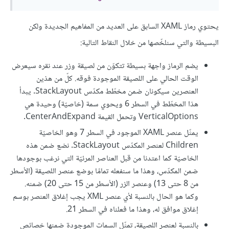
يحتوي رماز XAML السابق على العديد من المفاهيم الجديدة ولكن
البسيطة والتي سنلخّصها من خلال النقاط التالية:
يضم الرماز واجهة بسيطة تتكوّن من لصيقة وزر عند نقره سيعرض
الوقت الحالي على اللصيقة الموجودة فوقه. كلّ من هذين
العنصرين سيكونان ضمن مخطّط مكدّس StackLayout. يبدأ
هذا المخطّط في السطر 6 ويحوي سمة (خاصيّة) وحيدة هي
VerticalOptions وتحمل القيمة CenterAndExpand.
يمثّل عنصر XAML الموجود في السطر 7 وهو
الخاصيّة
Children لعنصر المكدّس StackLayout. نضع ضمن هذه
الخاصيّة كما اعتدنا من قبل العناصر المرئيّة التي نرغب بوجودها
ضمن المكدّس، وهذا ما سنفعله تمامًا بوضع عنصر اللصيقة (الأسطر
من 8 حتى 13) وعنصر الزر (الأسطر من 15 حتى 20) ضمنه.
وكما هو الحال بالنسبة لأي عنصر XML يجب إغلاق العنصر
بوسم
إغلاق
موافق له، وهذا ما فعلناه في السطر 21.
بالنسبة لعنصر اللصيقة، تمثّل السمات الموجودة ضمنها خصائص