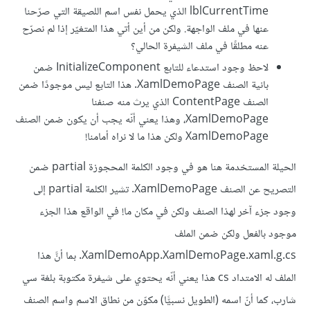
lblCurrentTime الذي يحمل نفس اسم اللصيقة التي صرّحنا
عنها في ملف الواجهة. ولكن من أين أتي هذا المتغيّر إذا لم نصرّح
عنه مطلقًا في ملف الشيفرة الحالي؟
لاحظ وجود استدعاء للتابع InitializeComponent ضمن
بانية الصنف XamlDemoPage. هذا التابع ليس موجودًا ضمن
الصنف ContentPage الذي يرث منه صنفنا
XamlDemoPage، وهذا يعني أنّه يجب أن يكون ضمن الصنف
XamlDemoPage ولكن هذا ما لا نراه أمامنا!
الحيلة المستخدمة هنا هو في وجود الكلمة المحجوزة partial ضمن
التصريح عن الصنف XamlDemoPage. تشير الكلمة partial إلى
وجود جزء آخر لهذا الصنف ولكن في مكان ما! في الواقع هذا الجزء
موجود بالفعل ولكن ضمن الملف
XamlDemoApp.XamlDemoPage.xaml.g.cs. بما أنَّ هذا
الملف له الامتداد cs هذا يعني أنّه يحتوي على شيفرة مكتوبة بلغة سي
شارب، كما أنّ اسمه (الطويل نسبيًّا) مكوّن من نطاق الاسم واسم الصنف