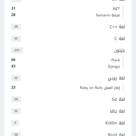
31
‎.NET
28
منصة Xamarin
لغة C++‎
68
لغة C
45
بايثون
297
66
Flask
43
Django
لغة روبي
50
23
إطار العمل Ruby on Rails
لغة Go
58
لغة جافا
95
لغة Kotlin
5
لغة Rust
58