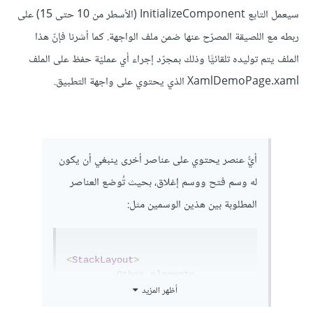
سيعمل التابع InitializeComponent (الأسطر من 10 حتى 15) على
ربطه مع اللصيقة المصرّح عنها ضمن ملف الواجهة. كما أشرنا فإنّ هذا
الملف يتم توليده تلقائيًّا وذلك بمجرّد إجراء أي عمليّة حفظ على الملف
XamlDemoPage.xaml الذي يحتوي على واجهة التطبيق.
أيُّ عنصر يحتوي على عناصر أخرى ينبغي أن يكون
له وسم فتح ووسم إغلاق، بحيث تُوضع العناصر
المطلوبة بين هذين الوسمين مثل:
<
StackLayout
>
-
Other
 elements
-
أظهر المزيد
</
StackLayout
>