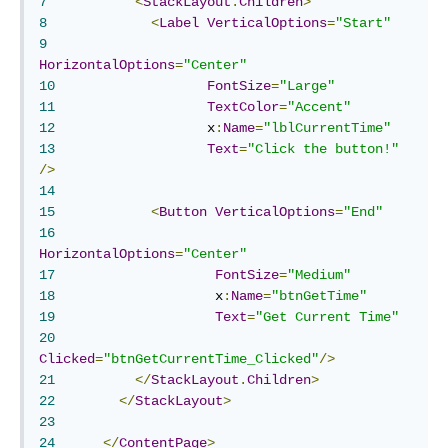
7
<
StackLayout
.
Children
>
8
<
Label
VerticalOptions
=
"Start"
9
HorizontalOptions
=
"Center"
10
FontSize
=
"Large"
11
TextColor
=
"Accent"
12
	             x
:
Name
=
"lblCurrentTime"
13
Text
=
"Click the button!"
/>
14
15
<
Button
VerticalOptions
=
"End"
16
HorizontalOptions
=
"Center"
17
FontSize
=
"Medium"
18
	              x
:
Name
=
"btnGetTime"
19
Text
=
"Get Current Time"
20
Clicked
=
"btnGetCurrentTime_Clicked"
/>
21
</
StackLayout
.
Children
>
22
</
StackLayout
>
23
24
</
ContentPage
>