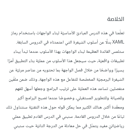
أمّا بالنسبة للعناصر التي لا تحتوي عناصر أخرى، فمن
الممكن أن نكتفي بوسم فتح فقط ونغلقه باستخدام
الخلاصة
الرمزين /> مثل:
تعلّمنا في هذه الدرس المبادئ الأساسيّة لبناء الواجهات باستخدام رماز
XAML بدلًا عن أسلوب الشيفرة التي اعتمدناه في الدروس السابقة.
<
Label
Text
=
"Hello"
/>
ستلمس الفائدة العظيمة لبناء الواجهات بهذا الأسلوب عندما تبدأ ببناء
تطبيقات واقعيّة، حيث سيجعل هذا الأسلوب من عمليّة بناء التطبيق أمرًا
يسيرًا وواضحًا من خلال فصل الواجهة بما تحتويه من عناصر مرئيّة عن
الشيفرة البرمجيّة المخصّصة للتفاعل مع هذه الواجهة، وذلك ضمن ملفّين
منفصلين. تساعد هذه العمليّة على ترتيب البرامج وجعلها أسهل للفهم
وللصيانة وللتطوير المستقبلي، وخصوصًا عندما تصبح البرامج أكبر
ومعقّدة أكثر. هنالك الكثير مما يمكن قوله حول هذه التقنيّة سنتناول ذلك
تباعًا من خلال الدروس القادمة. سنبني في الدرس القادم تطبيق عملي
رياضيّاتيّ مفيد يتمثّل في حل معادلة من الدرجة الثانيّة حيث سنبني