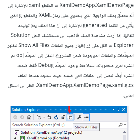
XamlDemoApp.XamlDemoPage ثم المقطع xaml للإشارة إلى
أنّه متعلّق بملف الواجهة الذي يحتوي على رماز XAML والمقطع g الذي
يأتي من الكلمة generated للإشارة إلى أنّ هذا الملف يتمّ توليده
تلقائيًّا. إذا أردت مشاهدة الملف فاذهب إلى مستكشف الحل Solution
Explorer ثم انقل على زر إظهار جميع الملفات Show All Files لتظهر
المجلّدات والملفات الموجودة ضمن المشروع. انتقل إلى المجلّد obj ثم
انشره لترى محتوياته. ستلاحظ وجود المجلّد Debug فقط ضمنه.
انشره أيضًا لتصل إلى الملفات التي ضمنه حيث ستجد عندها الملف
XamlDemoApp.XamlDemoPage.xaml.g.cs. انظر إلى الشكل
التالي: