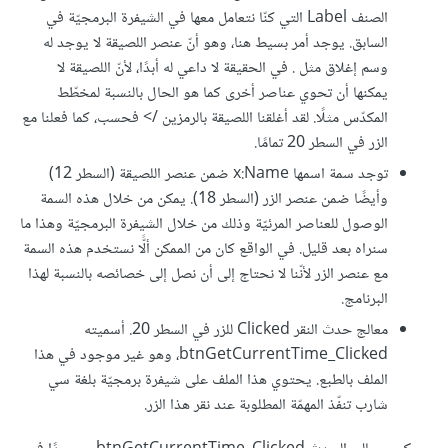
الصنف Label التي كنّا نتعامل معها في الشيفرة البرمجيّة في
السابق. يوجد أمر بسيط هنا، وهو أنّ عنصر اللصيقة لا يوجد له
وسم إغلاق مثل . في الحقيقة لا داعي له أبدًا، لأنّ اللصيقة لا
يمكنها أن تحوي عناصر أخرى كما هو الحال بالنسبة لمخطّط
المكدّس مثلًا. لقد أغلقنا اللصيقة بالرمزين /> فحسب، كما فعلنا مع
الزر في السطر 20 تمامًا.
توجد سمة اسمها x:Name ضمن عنصر اللصيقة (السطر 12)
وأيضًا ضمن عنصر الزر (السطر 18). يمكن من خلال هذه السمة
الوصول للعناصر المرئيّة وذلك من خلال الشيفرة البرمجيّة وهذا ما
سنراه بعد قليل. في الواقع كان من الممكن ألًّا نستخدم هذه السمة
مع عنصر الزر لأنّنا لا نحتاج إلى أن نصل إلى خصائصه بالنسبة لهذا
البرنامج.
معالج حدث النقر Clicked للزر في السطر 20. أسميته
btnGetCurrentTime_Clicked، وهو غير موجود في هذا
الملف بالطبع. يحتوي هذا الملف على شيفرة برمجيّة بلغة سي
شارب تنفّذ المهمّة المطلوبة عند نقر هذا الزر.