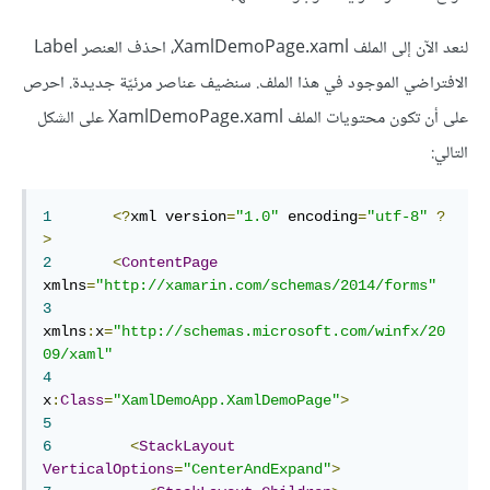
لنعد الآن إلى الملف XamlDemoPage.xaml، احذف العنصر Label
الافتراضي الموجود في هذا الملف. سنضيف عناصر مرئيّة جديدة. احرص
على أن تكون محتويات الملف XamlDemoPage.xaml على الشكل
التالي:
1
<?
xml version
=
"1.0"
 encoding
=
"utf-8"
?
>
2
<
ContentPage
xmlns
=
"http://xamarin.com/schemas/2014/forms"
3
xmlns
:
x
=
"http://schemas.microsoft.com/winfx/20
09/xaml"
4
x
:
Class
=
"XamlDemoApp.XamlDemoPage"
>
5
6
<
StackLayout
VerticalOptions
=
"CenterAndExpand"
>