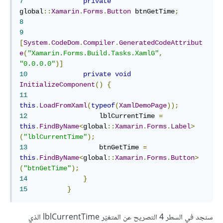
7
private
global
::
Xamarin
.
Forms
.
Button
 btnGetTime
;
8
9
[
System
.
CodeDom
.
Compiler
.
GeneratedCodeAttribut
e
(
"Xamarin.Forms.Build.Tasks.XamlG"
,
"0.0.0.0"
)]
10
private
void
InitializeComponent
()
{
11
this
.
LoadFromXaml
(
typeof
(
XamlDemoPage
));
12
	            lblCurrentTime 
=
this
.
FindByName
<
global
::
Xamarin
.
Forms
.
Label
>
(
"lblCurrentTime"
);
13
	            btnGetTime 
=
this
.
FindByName
<
global
::
Xamarin
.
Forms
.
Button
>
(
"btnGetTime"
);
14
}
15
}
سنجد في السطر 4 التصريح عن المتغيّر lblCurrentTime الذي