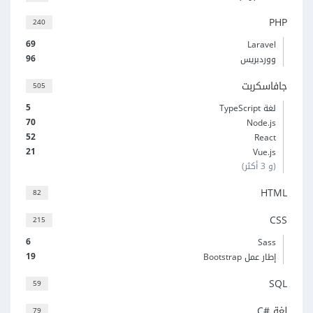
PHP
240
69
Laravel
96
ووردبريس
جافاسكربت
505
5
لغة TypeScript
70
Node.js
52
React
21
Vue.js
(و 3 أكثر)
HTML
82
CSS
215
6
Sass
19
إطار عمل Bootstrap
SQL
59
لغة C#‎
79