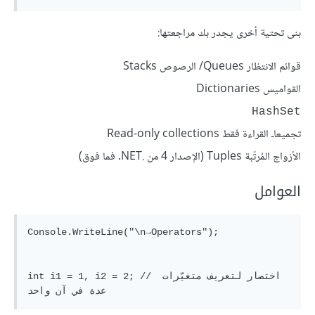
بنى تحتية أخرى يجدر بك مراجعتها:
قوائم الانتظار Queues/ الرصوص Stacks
القواميس Dictionaries
HashSet
تجميعاـ القراءة فقط Read-only collections
الأزواج المُرتّبة Tuples (الإصدار 4 من .NET. فما فوق)
العوامل
Console.WriteLine("\n→Operators");

int i1 = 1, i2 = 2; // اختصار لتعريف متغيّرات 