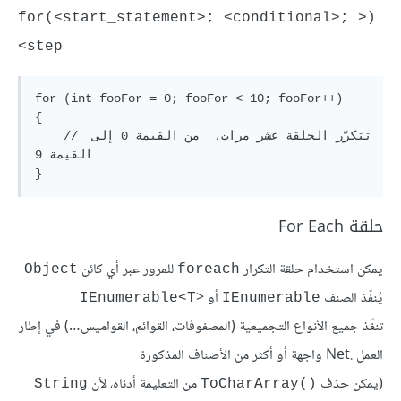
(<for(<start_statement>; <conditional>; 
<step
for (int fooFor = 0; fooFor < 10; fooFor++)

{

    // تتكرّر الحلقة عشر مرات،  من القيمة 0 إلى 
القيمة 9

حلقة For Each
يمكن استخدام حلقة التكرار
للمرور عبر أي كائن
Object
foreach
يُنفّذ الصنف
أو <
IEnumerable<T
IEnumerable
تنفّذ جميع الأنواع التجميعية (المصفوفات، القوائم، القواميس…) في إطار
العمل .Net واجهة أو أكثر من الأصناف المذكورة
(يمكن حذف
من التعليمة أدناه، لأن
String
()ToCharArray