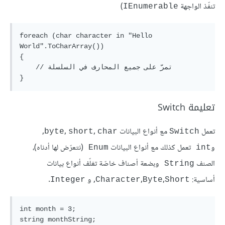
تنفّذ الواجهة
)
IEnumerable
foreach (char character in "Hello 
World".ToCharArray())

{

    // تمرّ على جميع المحارف في السلسلة

تعليمة Switch
تعمل
مع أنواع البيانات
,
,
,
byte
short
char
Switch
و
تعمل كذلك مع أنواع البيانات
(نتعرّض لها أدناه)،
Enum 
int 
الصنف
وبضعة أصناف خاصّة تغلّف أنواع بيانات
String 
أساسية:
,
,
, و
.
Integer
Character
Byte
Short
int month = 3;

string monthString;
