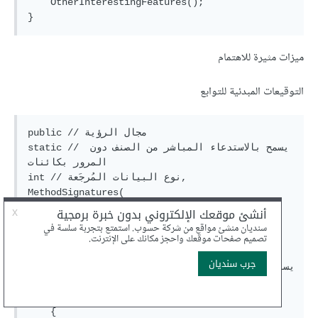
    OtherInterestingFeatures();

ميزات مثيرة للاهتمام
التوقيعات المبدئية للتوابع
public // مجال الرؤية

static // يسمح بالاستدعاء المباشر من الصنف دون 
المرور بكائنات

int // نوع البيانات المُرجَعة,

MethodSignatures(

    int maxCount, // المتغيّر الأول عددي

    int count = 0, // القيمة المبدئية هي 0، 
تُستخدَم  إن لم يُمرَّر متغير إلى التابع 

    int another = 3,

    params string[] otherParams // يستقبل بقية 
المتغيّرات المُمررة إلى التابع جميعا 

    )

    {
