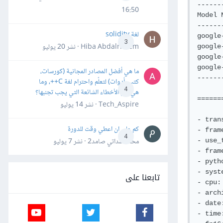
------
16:50
Model 
------
لغة solidity
google
3
Hiba Abdalrheem · نشر
20 يوليو
google
google
google
ما هي أفضل المصادر المجانية (كورسات،
------
كتب، أدوات) لتعلّم واحترام لغة C++، وما
4
هي أهم الأخطاء الشائعة التي يجب تجنبها؟
======
Tech_Aspire · نشر
14 يوليو
- tran
كم علي ان اعطي وقت للدورة
- fram
4
محمد سداتي صامد2 · نشر
7 يوليو
- use_
- fram
- pyth
- syst
تابعنا على
- cpu: 
- arch
- date
- time