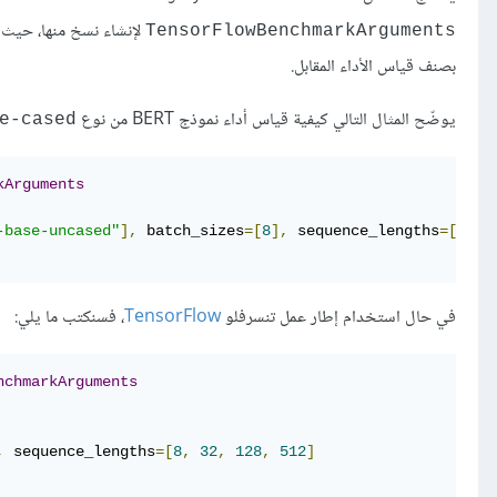
TensorFlowBenchmarkArguments
بصنف قياس الأداء المقابل.
يوضّح المثال التالي كيفية قياس أداء نموذج BERT من نوع
e-cased
kArguments
-base-uncased"
],
 batch_sizes
=[
8
],
 sequence_lengths
=[
8
,
3
في حال استخدام إطار عمل تنسرفلو
TensorFlow
، فسنكتب ما يلي:
nchmarkArguments
,
 sequence_lengths
=[
8
,
32
,
128
,
512
]