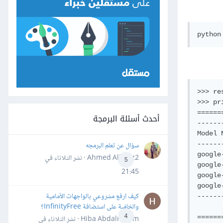
>>> re
>>> pr
======
أحدث أسئلة البرمجة
------
Model 
سؤال عن تعلم البرمجه
------
google
Ahmed Alhafiz2 · نشر
الثلاثاء في
5
google
21:45
google
google
كيف ارفع مشروعي بالواجهات الأمامية
------
والخلفية على استضافة InfinityFree؟
4
======
Hiba Abdalrheem · نشر
الثلاثاء في