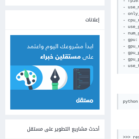
- fp16:
- use_
- only
إعلانات
- cpu_
- use_
- num_g
- gpu:
- gpu_
- gpu_
- gpu_
أحدث مشاريع التطوير على مستقل
>>> re