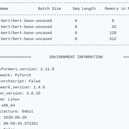
---------------------------------------------------------
Name             Batch Size     Seq Length    Memory in M
---------------------------------------------------------
-bert/bert-base-uncased          8               8       
-bert/bert-base-uncased          8               32      
-bert/bert-base-uncased          8              128      
-bert/bert-base-uncased          8              512      
---------------------------------------------------------
==============        ENVIRONMENT INFORMATION         ===
sformers_version: 2.11.0

ework: PyTorch

torchscript: False

ework_version: 1.4.0

on_version: 3.6.10

em: Linux

x86_64

itecture: 64bit

: 2020-06-29

: 08:58:43.371351
