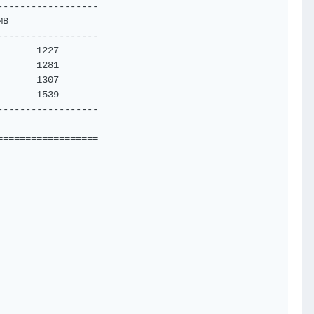
-----------------

B 

-----------------

      1227

      1281

      1307

      1539

-----------------

=================
