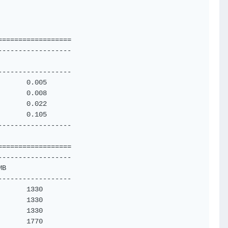
=================

-----------------

                 

-----------------

      0.005

      0.008

      0.022

      0.105

-----------------

=================

-----------------

B 

-----------------

      1330

      1330

      1330

      1770
