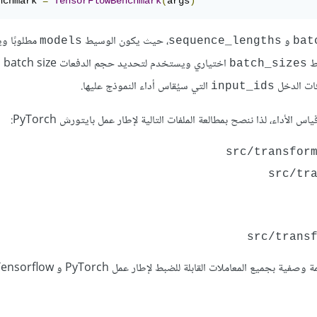
nchmark 
=
TensorFlowBenchmark
(
args
)
و
، حيث يكون الوسيط
مطلوبًا وي
models
sequence_lengths
bat
يط
اختيا
batch_sizes
ات الدخل
التي سيُقاس أداء النموذج عليها.
input_ids
س الأداء، لذا ننصح بمطالعة الملفات التالية
لإطار عمل بايتورش PyTorch
:
src/transfor
src/tr
src/trans