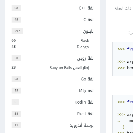
لغة C++‎
لإنشاء نسخ منها، حيث يحتوي كل كائن من هذه الكائنات على جميع عمليات الضبط Configurations ذات الصلة
68
لغة C
45
بايثون
297
ي:
66
Flask
43
Django
>>>
fr
لغة روبي
50
>>>
 ar
23
إطار العمل Ruby on Rails
>>>
 be
لغة Go
58
لغة جافا
95
لغة Kotlin
5
>>>
fr
لغة Rust
58
>>>
 ar
…
    m
برمجة أندرويد
11
…
)