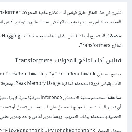
المخصصة لقياس سرعة وتعقيد الذاكرة في هذه النماذج، ونوضح أفضل الممار
ملاحظة
: قد تصبح أدوات قياس الأداء الخاصة بمنصة Hugging Face مُهمَلة، ومن المفيد التحقق دومًا من
نماذج Transformers.
قياس أداء نماذج المحولات Transformers
يسمح الصنفان
و
orFlowBenchmark
PyTorchBenchmark
الأداء بقياس ذروة استخدام الذاكرة Peak Memory Usage، ومعرفة الوقت المطلوب Required Time لكل من الاستدلال Inference والتدريب Training.
ملاحظة
: تستخدم عملية الاستدلال erence
أي تمرير البيانات عبر النموذج للحصول على النتيجة دون تعديل أو تحديث 
العصبية باستخدام بيانات التدريب، وينفذ تمرير أمامي واحد وتمرير خلفي 
يحتاج الصنفان
و
orFlowBenchmark
PyTorchBenchmark