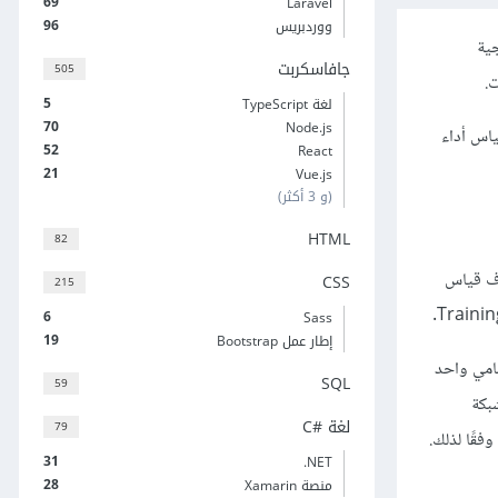
69
Laravel
96
ووردبريس
ء الخارجية
جافاسكربت
505
.
5
لغة TypeScript
70
Node.js
ياس أداء
52
React
21
Vue.js
(و 3 أكثر)
HTML
82
نا أصناف قياس
CSS
215
6
Sass
19
إطار عمل Bootstrap
ر أمامي واحد
SQL
59
بكة
لغة C#‎
79
فقًا لذلك.
31
‎.NET
28
منصة Xamarin