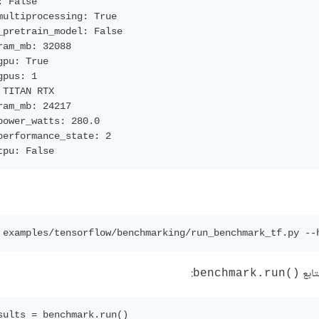
 False

multiprocessing: True

_pretrain_model: False

ram_mb: 32088

gpu: True

pus: 1

 TITAN RTX

ram_mb: 24217

power_watts: 280.0

performance_state: 2

تابع
:
benchmark.run()‎
sults = benchmark.run()
