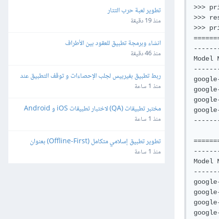
>>> pr
تطوير لعبة حرب التتار
>>> re
منذ 19 دقيقة
>>> pr
======
انشاء وبرمجة تطبيق للعقود بين الأطراف
------
منذ 46 دقيقة
Model 
------
ربط تطبيق بفيربيس لجلب الإحصاءات و توقف التطبيق عند 
google
مدة ٣ ايام
منذ 1 ساعة
google
google
مختبر تطبيقات (QA) لاختبار تطبيقات iOS و Android
google
منذ 1 ساعة
------
تطوير تطبيق إسلامي متكامل (Offline-First) بعنوان 
======
"طالب العلم" للأندرويد و iOS
منذ 1 ساعة
------
Model 
------
google
google
google
google