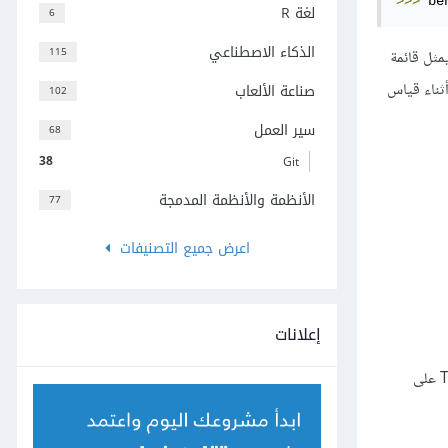
>>>
 be
لغة R
6
الذكاء الاصطناعي
115
مثل قائمة
ري ويستخدم لتحديد حجم الدفعات batch size أثناء قياس
صناعة الألعاب
102
سير العمل
68
38
Git
الأنظمة والأنظمة المدمجة
77
اعرض جميع التصنيفات
إعلانات
كما يمكن تشغيل أوامر الصدفة Shell التالية من المجلد الجذر لطباعة قائمة وصفية بجميع المعاملات القابلة للضبط لإطار عمل PyTorch و Tensorflow على