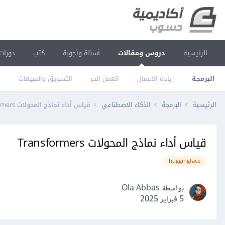
الرئيسية
دروس ومقالات
أسئلة وأجوبة
كتب
دورات
البرمجة
ريادة الأعمال
العمل الحر
التسويق والمبيعات
ا
الرئيسية
البرمجة
الذكاء الاصطناعي
قياس أداء نماذج المحولات Transformers
قياس أداء نماذج المحولات Transformers
huggingface
بواسطة Ola Abbas
5 فبراير 2025