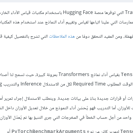
نشرح في هذا المقال طرق قياس أداء نماذج مكتبة المحولات Transformer التي توفرها منصة Hugging Face باستخدام مكتبات قياس الأدا
سات التي علينا اتباعها لقياس وتقييم أداء النماذج عند استخدام هذه المكتبات
هذه الملاحظات
التي تشرح بالتفصيل كيفية ق
بقياس أداء نماذج Transformers بمرونة كبيرة، حيث تسمح ل
Tens
Inf نموذجًا مدربًا لإجراء تنبؤات أو قرارات جديدة بناءً على بيانات جديدة. ويتطلب الاستدلال إجراء تمري
للأوزان، أما التدريب فهو يُحسّن أداء النموذج من خلال تعديل الأوزان داخل الش
واحد من أجل حساب الخطأ في المخرجات التي جرى التنبؤ بها ثم يُعدّل الأوزان و
لتمرير كائن من نوع
أو
PyTorchBenchmarkArguments
Tens