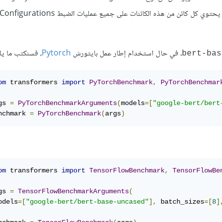
، في حال استخدام إطار عمل بايتورش
Pytorch
، فسنكتب ما يل
bert-bas
om
 transformers 
import
PyTorchBenchmark
,
PyTorchBenchmar
gs 
=
PyTorchBenchmarkArguments
(
models
=[
"google-bert/bert
nchmark 
=
PyTorchBenchmark
(
args
)
om
 transformers 
import
TensorFlowBenchmark
,
TensorFlowBe
gs 
=
TensorFlowBenchmarkArguments
(
odels
=[
"google-bert/bert-base-uncased"
],
 batch_sizes
=[
8
]