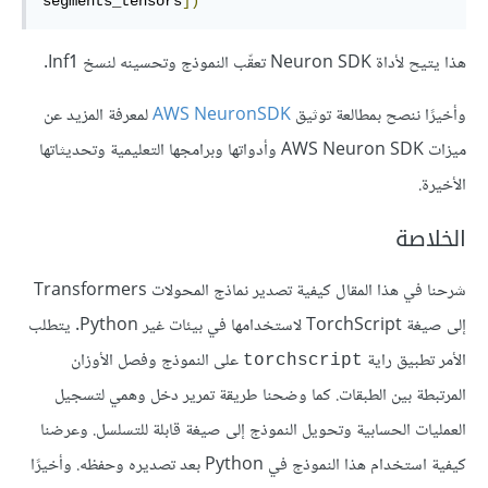
segments_tensors
])
هذا يتيح لأداة Neuron SDK تعقّب النموذج وتحسينه لنسخ Inf1.
وأخيرًا ننصح بمطالعة توثيق
AWS NeuronSDK
لمعرفة المزيد عن
ميزات AWS Neuron SDK وأدواتها وبرامجها التعليمية وتحديثاتها
الأخيرة.
الخلاصة
شرحنا في هذا المقال كيفية تصدير نماذج المحولات Transformers
إلى صيغة TorchScript لاستخدامها في بيئات غير Python. يتطلب
الأمر تطبيق راية
على النموذج وفصل الأوزان
torchscript
المرتبطة بين الطبقات. كما وضحنا طريقة تمرير دخل وهمي لتسجيل
العمليات الحسابية وتحويل النموذج إلى صيغة قابلة للتسلسل. وعرضنا
كيفية استخدام هذا النموذج في Python بعد تصديره وحفظه. وأخيرًا