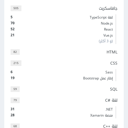
جافاسكربت
505
5
لغة TypeScript
70
Node.js
52
React
21
Vue.js
(و 3 أكثر)
HTML
82
CSS
215
6
Sass
19
إطار عمل Bootstrap
SQL
59
لغة C#‎
79
31
‎.NET
28
منصة Xamarin
لغة C++‎
68