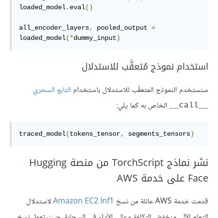
loaded_model
.
eval
()
all_encoder_layers
,
 pooled_output 
=
loaded_model
(*
dummy_input
)
استخدام نموذج مُتعقَّب للاستدلال
سنستخدم النموذج المتعقَّب للاستدلال باستخدام
التابع السحري
الخاص به كما يلي:
__call__
traced_model
(
tokens_tensor
,
 segments_tensors
)
نشر نماذج TorchScript من منصة Hugging
Face على خدمة AWS
قدمت خدمة AWS عائلة من نسخ
Amazon EC2 Inf1
لاستدلال
التعلم الآلي منخفض التكلفة وعالي الأداء في السحابة، حيث تعمل نسخ