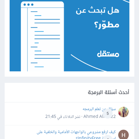
أحدث أسئلة البرمجة
سؤال عن تعلم البرمجه
5
Ahmed Alhafiz2 · نشر
الثلاثاء في 21:45
كيف ارفع مشروعي بالواجهات الأمامية والخلفية على
استضافة InfinityFree؟