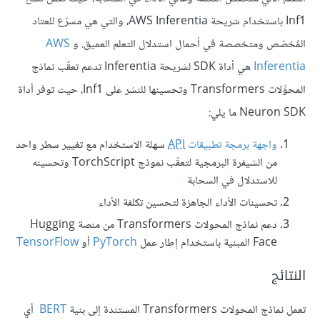
Inf1 باستخدام شريحة AWS Inferentia، والتي هي مسرّع للعتاد
المُخصّص ومتخصصة في أحمال استدلال التعلم العميق. و
AWS
Inferentia
هي أداة SDK لشريحة Inferentia تدعم تعقّب نماذج
المحوِّلات Transformers وتحسينها للنشر على Inf1، حيث توفر أداة
Neuron SDK ما يلي:
واجهة برمجة تطبيقات
API
سهلة الاستخدام مع تغيير سطر واحد
من الشيفرة البرمجية لتعقّب نموذج TorchScript وتحسينه
للاستدلال في السحابة
تحسينات الأداء الجاهزة لتحسين تكلفة الأداء
دعم نماذج المحولات Transformers من منصة Hugging
Face المبنية باستخدام إطار عمل
PyTorch
أو
TensorFlow
النتائج
تعمل نماذج المحولات Transformers المستندة إلى بنية
BERT
أي