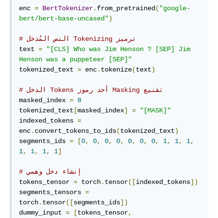
enc 
=
BertTokenizer
.
from_pretrained
(
"google-
bert/bert-base-uncased"
)
# ‫ترميز Tokenizing النص المُدخل
text 
=
"[CLS] Who was Jim Henson ? [SEP] Jim 
Henson was a puppeteer [SEP]"
tokenized_text 
=
 enc
.
tokenize
(
text
)
# تقنيع‫ Masking أحد رموز Tokens الدخل
masked_index 
=
8
tokenized_text
[
masked_index
]
=
"[MASK]"
indexed_tokens 
=
enc
.
convert_tokens_to_ids
(
tokenized_text
)
segments_ids 
=
[
0
,
0
,
0
,
0
,
0
,
0
,
0
,
1
,
1
,
1
,
1
,
1
,
1
,
1
]
# إنشاء دخل وهمي
tokens_tensor 
=
 torch
.
tensor
([
indexed_tokens
])
segments_tensors 
=
torch
.
tensor
([
segments_ids
])
dummy_input 
=
[
tokens_tensor
,