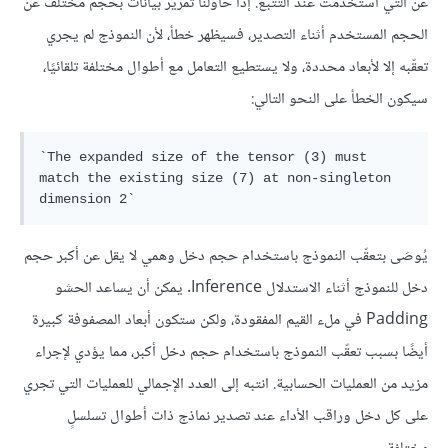
عن التي استُخدمت عند التتبع. إذا حاولنا تمرير بيانات بحجم مختلف عن
الحجم المستخدم أثناء التصدير، فسيظهر خطأ، لأن النموذج لم يجري
تعقّبه إلا لأبعاد محددة، ولا يستطيع التعامل مع أطوال مختلفة تلقائيًا،
سيكون الخطأ على النحو التالي:
`The expanded size of the tensor (3) must 
match the existing size (7) at non-singleton 
يُوصَى بتعقّب النموذج باستخدام حجم دخل وهمي لا يقل عن أكبر حجم
دخل للنموذج أثناء الاستدلال Inference. يمكن أن يساعد الحشو
Padding في ملء القيم المفقودة، ولكن ستكون أبعاد المصفوفة كبيرة
أيضًا بسبب تعقّب النموذج باستخدام حجم دخل أكبر، مما يؤدي لإجراء
مزيد من العمليات الحسابية. انتبه إلى العدد الإجمالي للعمليات التي تجري
على كل دخل وراقب الأداء عند تصدير نماذج ذات أطوال تسلسلٍ