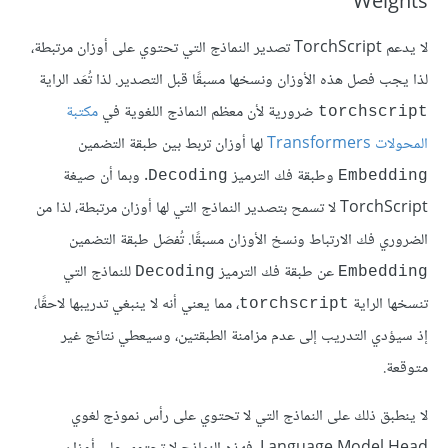
Weights
لا يدعم TorchScript تصدير النماذج التي تحتوي على أوزان مرتبطة،
لذا يجب فصل هذه الأوزان ونسخها مسبقًا قبل التصدير. لذا تُعَد الراية
ضرورية لأن معظم النماذج اللغوية في
مكتبة
torchscript
المحولات Transformers
لها أوزان تربط بين طبقة التضمين
وطبقة فك الترميز
. وبما أن صيغة
Decoding
Embedding
TorchScript لا تسمح بتصدير النماذج التي لها أوزان مرتبطة، لذا من
الضروري فك الارتباط ونسخ الأوزان مسبقًا. تُفصَل طبقة التضمين
عن طبقة فك الترميز
للنماذج التي
Decoding
Embedding
تنسخها الراية
، مما يعني أنه لا ينبغي تدريبها لاحقًا،
torchscript
إذ سيؤدي التدريب إلى عدم مزامنة الطبقتين، وسيعطي نتائج غير
متوقعة.
لا ينطبق ذلك على النماذج التي لا تحتوي على رأس نموذج لغوي