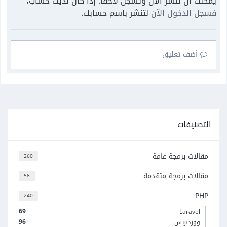
يمكنك أن تنشر الآن وتسجل لاحقًا. إذا كان لديك حساب،
فسجل الدخول الآن
لتنشر باسم حسابك.
أضف تعليق
التصنيفات
مقالات برمجة عامة
260
مقالات برمجة متقدمة
58
PHP
240
69
Laravel
96
ووردبريس