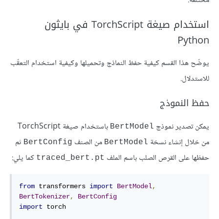
مختلفة.
استخدام صيغة TorchScript في بايثون
Python
يوضّح هذا القسم كيفية حفظ النماذج وتحميلها وكيفية استخدام التعقّب
للاستدلال.
حفظ النموذج
يمكن تصدير نموذج
باستخدام صيغة TorchScript
BertModel
من خلال إنشاء نسخة
من الصنف
ثم
BertConfig
BertModel
حفظها على القرص الصلب باسم الملف
كما يلي:
traced_bert.pt
from
 transformers 
import
BertModel
,
BertTokenizer
,
BertConfig
import
 torch
