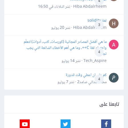
4
Hiba Abdalrheem · نشر
الثلاثاء في 16:50
لغة solidity
3
Hiba Abdalrheem · نشر
20 يوليو
ما هي أفضل المصادر المجانية (كورسات، كتب، أدوات) لتعلّم
واحترام لغة C++، وما هي أهم الأخطاء الشائعة التي يجب
4
تجنبها؟
Tech_Aspire · نشر
14 يوليو
كم علي ان اعطي وقت للدورة
4
محمد سداتي صامد2 · نشر
7 يوليو
تابعنا على