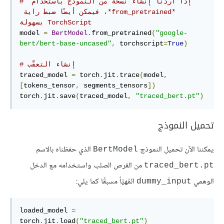
# إذا أردنا إنشاء نسخة من النموذج باستخدام‫ 
*from_pretrained*، فيمكن أيضًا ضبط راية 
TorchScript بسهولة
model 
=
BertModel
.
from_pretrained
(
"google-
bert/bert-base-uncased"
,
 torchscript
=
True
)
# إنشاء التعقّب
traced_model 
=
 torch
.
jit
.
trace
(
model
,
[
tokens_tensor
,
 segments_tensors
])
torch
.
jit
.
save
(
traced_model
,
"traced_bert.pt"
)
تحميل النموذج
يمكننا الآن تحميل النموذج
الذي حفظناه بالاسم
BertModel
من القرص الصلب واستخدامه مع الدخل
traced_bert.pt
الوهمي
المُهيَّأ مسبقًا كما يلي:
dummy_input
loaded_model 
=
torch
.
jit
.
load
(
"traced_bert.pt"
)