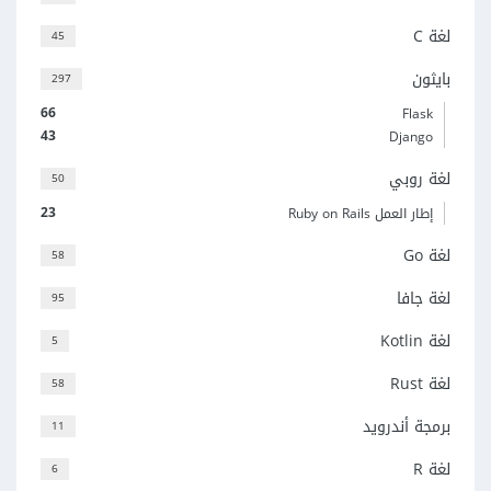
لغة C
45
بايثون
297
66
Flask
43
Django
لغة روبي
50
23
إطار العمل Ruby on Rails
لغة Go
58
لغة جافا
95
لغة Kotlin
5
لغة Rust
58
برمجة أندرويد
11
لغة R
6