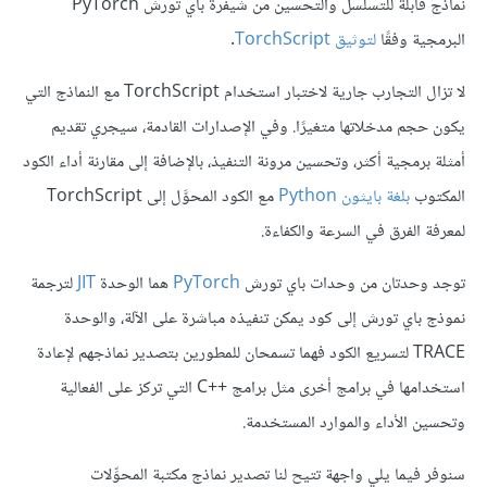
نماذج قابلة للتسلسل والتحسين من شيفرة باي تورش PyTorch
البرمجية وفقًا
لتوثيق TorchScript
.
لا تزال التجارب جارية لاختبار استخدام TorchScript مع النماذج التي
يكون حجم مدخلاتها متغيرًا. وفي الإصدارات القادمة، سيجري تقديم
أمثلة برمجية أكثر، وتحسين مرونة التنفيذ، بالإضافة إلى مقارنة أداء الكود
المكتوب
بلغة بايثون Python
مع الكود المحوَّل إلى TorchScript
لمعرفة الفرق في السرعة والكفاءة.
توجد وحدتان من وحدات باي تورش
PyTorch
هما الوحدة
JIT
لترجمة
نموذج باي تورش إلى كود يمكن تنفيذه مباشرة على الآلة،
والوحدة
TRACE
لتسريع الكود فهما تسمحان للمطورين بتصدير نماذجهم لإعادة
استخدامها في برامج أخرى مثل برامج C++‎ التي تركز على الفعالية
وتحسين الأداء والموارد المستخدمة.
سنوفر فيما يلي واجهة تتيح لنا تصدير نماذج مكتبة المحوِّلات