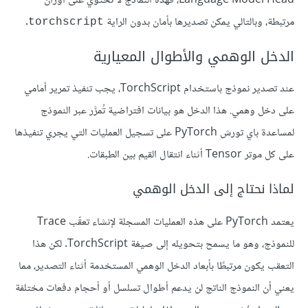
Language Model Head، فهذه النماذج لا تحتوي على أوزان
مرتبطة، وبالتالي يمكن تصديرها بأمان بدون الراية
.
torchscript
الدخل الوهمي والأطوال المعيارية
عند تصدير نموذج باستخدام TorchScript، يجب تنفيذ تمرير أمامي
على دخل وهمي. هذا الدخل هو بيانات افتراضية تُمرَّر عبر النموذج
لمساعدة باي تورش PyTorch على تسجيل العمليات التي يجري تنفيذها
على كل موتر Tensor أثناء انتقال القيم بين الطبقات.
لماذا نحتاج إلى الدخل الوهمي
يعتمد PyTorch على هذه العمليات المسجلة لإنشاء تعقّب Trace
للنموذج، وهو ما يسمح بتحويله إلى صيغة TorchScript. لكن هذا
التعقب يكون مرتبطًا بأبعاد الدخل الوهمي المستخدمة أثناء التصدير، مما
يعني أن النموذج الناتج لن يدعم أطوال تسلسل أو أحجام دفعات مختلفة