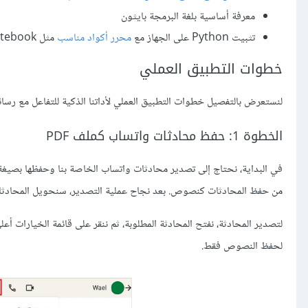
معرفة أساسية بلغة البرمجة بايثون
تثبيت Python على الجهاز مع
محرر أكواد مناسب
مثل Jupyter Notebook أو Visual Studio Code
خطوات التطبيق العملي
لنستعرض بالتفصيل خطوات التطبيق العملي لأداتنا الذكية للتفاعل مع رسائ
الخطوة 1: حفظ محادثات واتساب كملف PDF
من حفظ المحادثات كنصوص. بعد نجاح عملية التصدير، سنحويل المحادثات إلى تنسيق PDF لاستخد
لتصدير المحادثة، نفتح المحادثة المطلوبة، ثم ننقر على قائمة الخيارات أع
لحفظ النصوص فقط.