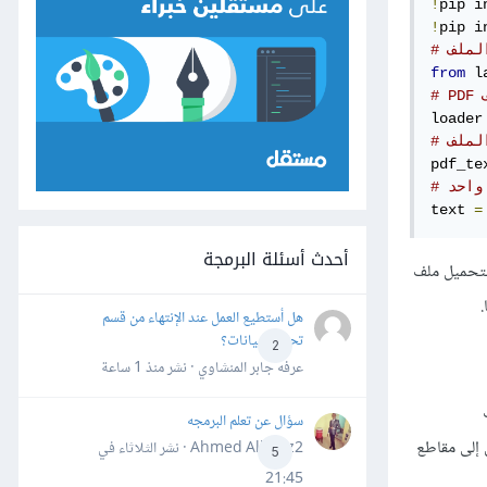
!
!
from
 l
loader
لملف
pdf_te
واحد
text 
=
أحدث أسئلة البرمجة
تحميل ملف
هل أستطيع العمل عند الإنتهاء من قسم
تحليل البيانات؟
2
عرفه جابر المنشاوي · نشر
منذ 1 ساعة
سؤال عن تعلم البرمجه
خدم أداة CharacterTextSplitter من LangChain لتقسيم النص إلى مقاطع
Ahmed Alhafiz2 · نشر
الثلاثاء في
5
21:45