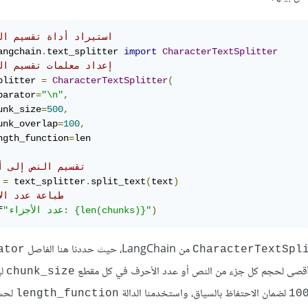
# استيراد أداة تقسيم ال
angchain
.
text_splitter 
import
CharacterTextSplitter
# إعداد معلمات تقسيم ال
plitter 
=
CharacterTextSplitter
(
parator
=
"\n"
,
unk_size
=
500
,
unk_overlap
=
100
,
ngth_function
=
# تقسيم النص إلى أ
 
=
 text_splitter
.
split_text
(
text
)
# طباعة عدد ال
)
"عدد الأجزاء: {len(chunks)}"
f
من LangChain، حيث حددنا هنا الفاصل
ator
CharacterTextSpl
لأقصى لحجم كل جزء من النص أو عدد الأحرف في كل مقطع
لي
chunk_size
لضمان الاحتفاظ بالسياق، واستخدمنا الدالة
لحس
length_function
10