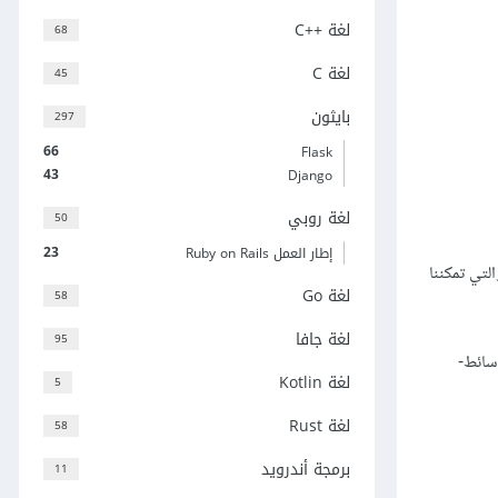
لغة C++‎
68
لغة C
45
بايثون
297
66
Flask
43
Django
لغة روبي
50
23
إطار العمل Ruby on Rails
طبيق WhatsApp ميزة تصدير الدردشة، والتي تمكننا
لغة Go
58
لغة جافا
95
وسائط-
لغة Kotlin
5
لغة Rust
58
برمجة أندرويد
11