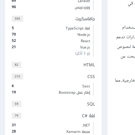
69
Laravel
داة على البحث في
96
ووردبريس
جافاسكربت
505
من المحادثات وتحليلها، ثم تقسيمها إلى أجزاء صغيرة وتحويلها إلى تمثيلات رقمية Embeddings باستخدام
5
لغة TypeScript
70
Node.js
وي حيث سنعتمد في أداتنا على نموذج BERT الذي يوفر إصدارات تدعم
52
React
عدة بيانات FAISS لنخزن التمثيلات الرقيمة لنصوص
21
Vue.js
(و 3 أكثر)
حادثات كالبحث عن
HTML
82
CSS
215
خارجية، مما
6
Sass
19
إطار عمل Bootstrap
SQL
59
لغة C#‎
79
31
‎.NET
28
منصة Xamarin