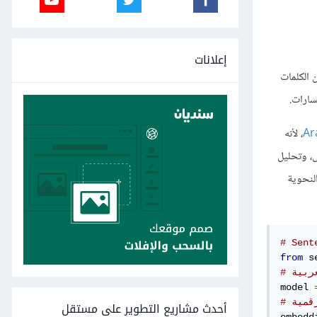
إعلانات
ق والعلاقات بين الكلمات
Ar
، لأنه
ص، وتحليل
كيب النحوية
from
 s
model 
رقمية
أحدث مشاريع التطوير على مستقل
embedd