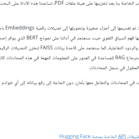
سنشرح في هذا المقال طريقة بناء أداة ذكية للبحث داخل محادثات واتساب الخاصة بنا بعد تخزينها على هيئة ملفات PDF، تساعدنا هذه الأ
سنوضح خطوة بخطوة طريقة استخراج النصوص 
نماذج ذكاء اصطناعي متقدمة مفتوحة المصدر لمعالجة اللغة الطبيعية يمكنها فهم السياق اللغ
اللغة العربية لفهم وتحليل النصوص، وعلى نموذج Qwen لتوليد النصوص والردود التفاعلية، كما سنعتمد على قا
المحادثات وتمكين البحث السريع فيها، ونستخدم تقنية التوليد المعزز بالاسترجاع RAG للمساعدة في العثور على المعلومات المهمة في هذه الم
المطول في سجل المحادثات.
 في المحادثات والتفاعل معها بأمان، دون الحاجة إلى رفع بياناته إلى أي خوادم 
API
الخاصة بمنصة Hugging Face