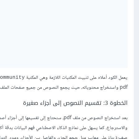
يعمل الكود أعلاه على تثبيت المكتبات اللازمة وهي المكتبة
ommunity
pdf واستخراج محتوياته، حيث يجمع النصوص من جميع صفحات الملف ويخزنها في المتغير
الخطوة 3: تقسيم النصوص إلى أجزاء صغيرة
بعد استخراج النصوص من ملف pdf، سنحتاج إلى ت
صغيرة بناءً على معايير مثل حجم الجزء، والفاصل بين الأجزاء، ومدى التداخ