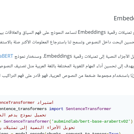
بعد تقسيم النصوص إلى أجزاء صغيرة، نحتاج إلى تحويلها إلى تضمينات أو تمثيلات رقمية Embeddings لنساعد النموذج على فهم السيا
aBERT
يهدف إلى تحسين أداء المهام اللغوية المختلفة باللغة العربية مثل تصنيف النصو
الآلية، والتعرف على الكيانات المُسماة NER. ولكونه مدُرّبًا باستخدام مجموعة ضخمة من النصوص العربية، فهو قادر على فهم الترا
# SentenceTransformer استيراد 
entence_transformers 
import
SentenceTransformer
# تحميل نموذج يدعم العربية 
=
SentenceTransformer
(
'aubmindlab/bert-base-arabertv02'
)
# تحويل الأجزاء النصية إلى تمثيلات 
ings 
=
 model
.
encode
(
chunks
,
 convert_to_tensor
=
True
)