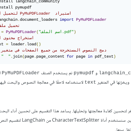
# لتحميل الملف PyMuPDFLoader  استيراد
angchain
.
document_loaders 
import
PyMuPDFLoader
# PDF تحميل ملف  
)
"اسم الملف.pdf"
(
PyMuPDFLoader
=
 
# استخراج محتوى ا
xt 
=
 loader
.
load
()
# دمج النصوص المستخرجة من جميع الصفحات في متغير 
"  "
.
join
(
page
.
page_content 
for
 page 
in
 pdf_text
)
و
ثم يستخدم الصنف
ل
PyMuPDFLoader
pymupdf
langchain_c
لاستخدامه لاحقًا في معالجة النصوص والبحث فيها.
text
قسيمها إلى أجزاء أصغر لتحسين كفاءة معالجتها وتحليلها. يساعد هذا التقسيم على تحسين أداء البحث
والاسترجاع، كما يسهل على نماذج الذكاء الاصطناعي فهم البيانات بدقة أكبر. سنست
ل بينها.