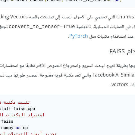
التي تحتوي على الأجزاء النصية إلى تمثيلات
chunks
تجعل
convert_to_tensor=True
.
PyTorch
مثيلات رقمية Embeddings، نحتاج إلى تخزينها بطريقة تتيح البحث السريع واسترجاع النصوص الأكثر تطابقًا مع است
وهي اختصار لعبارة Facebook AI Similarity Search والتي تعد مكتبة قوية مفتوحة المصدر طورته
ve.
# FAISS تثبيت مكتبة 
stall faiss
-
# استيراد المكتبات ال
 numpy 
as
# تحديد أبعاد التمثيلات الر