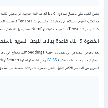
يعمل الكود على تحميل نموذج BERT الداعم للغة العربية، ثم يحوّل قائمة
مع تمكين تحويل النتائج إلى موترات أو تنسورات Tensors لتحسين الأداء في العمليات الحسابية، فالتعلمية
كائنًا من نوع Tensor بدلًا من مصفوفة NumPy، مما يسهل التعامل معه عند استخدام مكتبات مثل
الخطوة 5: بناء قاعدة بيانات للبحث السريع باستخدام FAISS
بعد تحويل النصوص إلى ت
لتحقيق ذلك، سنستخدم مكتبة
FAISS
السريع عن العناصر الأكثر تشابهًا داخل مجموعات بيانات ضخمة من المتجهات ctors