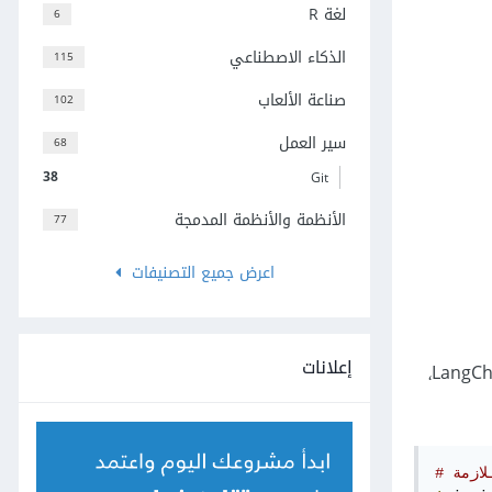
لغة R
6
الذكاء الاصطناعي
115
صناعة الألعاب
102
سير العمل
68
38
Git
الأنظمة والأنظمة المدمجة
77
اعرض جميع التصنيفات
إعلانات
بعد حفظ محادثات واتساب بصيغة PDF، نحتاج إلى استخراج النصوص منها لمعالجتها وتحليلها. يمكننا تحقيق ذلك باستخدام مكتبة PyMuPDF مع LangChain،
لازمة