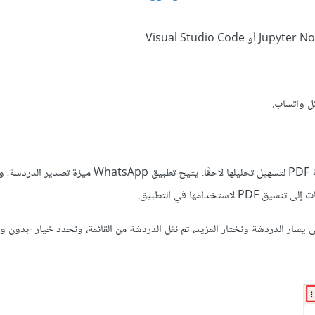
ل واتساب.
في البداية، نحتاج إلى تصدير محادثات واتساب الخاصة بنا وحفظها بصيغة PDF لتسهيل تحليلها لاحقًا. يتيح ت
امها في التطبيق.
لى يسار الدردشة ونختار المزيد، ثم نقل الدردشة من القائمة، ونحدد خيار -بدون 