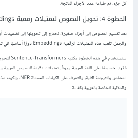
كل جزء، ثم طباعة عدد الأجزاء الناتجة.
الخطوة 4: تحويل النصوص لتمثيلات رقمية Embeddings
والجمل. تلعب هذه التمثيلات الرقمية Embeddings دورًا أساسيًا في تحسين البحث داخل النصوص وتسمح لنا باسترجاع المعلومات الأكثر صلة بالاستفسارات.
سنستخدم في هذه الخطوة مكتبة Sentence-Transformers لتحويل الأجزاء النصية إلى تمثيلات رقمية Embeddings. وسنختار نموذج
مُدّرب خصيصًا على اللغة العربية ويوفّر تمثيلات دقيقة للنصوص العربية و
المشاعر، والترجمة 
والدلالية الخاصة بالعربية بكفاءة.