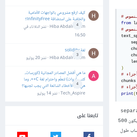
كيف ارفع مشروعي بالواجهات الأمامية
نصوص
والخلفية على استضافة InfinityFree؟
from
 l
4
Hiba Abdalrheem · نشر
الثلاثاء في
نصوص
16:50
text_s
    se
    ch
لغة solidity
3
    ch
Hiba Abdalrheem · نشر
20 يوليو
    le
)
ما هي أفضل المصادر المجانية (كورسات،
جزاء
كتب، أدوات) لتعلّم واحترام لغة C++، وما
chunks
4
هي أهم الأخطاء الشائعة التي يجب تجنبها؟
أجزاء
Tech_Aspire · نشر
14 يوليو
print
(
separ
تابعنا على
كون
500
اب طول