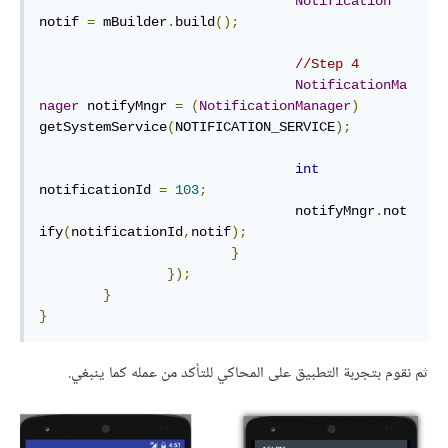
Notification
notif 
=
 mBuilder
.
build
();
//Step 4
NotificationMa
nager
 notifyMngr 
=
(
NotificationManager
)
getSystemService
(
NOTIFICATION_SERVICE
);
int
notificationId 
=
103
;
				notifyMngr
.
not
ify
(
notificationId
,
notif
);
}
});
}
}
ثم نقوم بتجربة التطبيق على المحاكي للتأكد من عمله كما ينبغي.