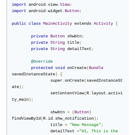
import
 android
.
view
.
View
;
import
 android
.
widget
.
Button
;
public
class
MainActivity
 extends 
Activity
{
private
Button
 shwbtn
;
private
String
 title
;
private
String
 detailText
;
@Override
protected
void
 onCreate
(
Bundle
savedInstanceState
)
{
		super
.
onCreate
(
savedInstanceSt
ate
);
		setContentView
(
R
.
layout
.
activi
ty_main
);
		shwbtn 
=
(
Button
)
findViewById
(
R
.
id
.
shw_notification
);
		title 
=
"New Message"
;
		detailText 
=
"Hi, This is the 