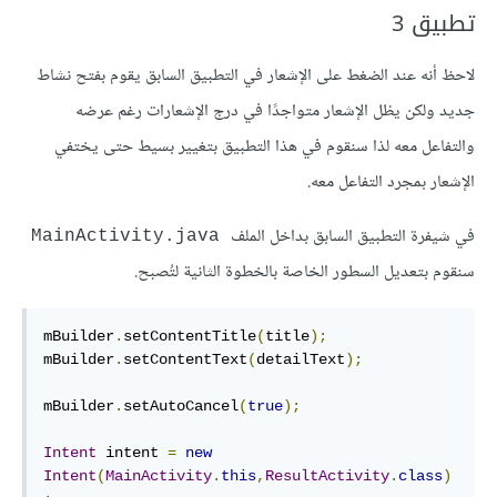
تطبيق 3
لاحظ أنه عند الضغط على الإشعار في التطبيق السابق يقوم بفتح نشاط
جديد ولكن يظل الإشعار متواجدًا في درج الإشعارات رغم عرضه
والتفاعل معه لذا سنقوم في هذا التطبيق بتغيير بسيط حتى يختفي
الإشعار بمجرد التفاعل معه.
في شيفرة التطبيق السابق بداخل الملف
MainActivity.java
سنقوم بتعديل السطور الخاصة بالخطوة الثانية لتُصبح.
mBuilder
.
setContentTitle
(
title
);
mBuilder
.
setContentText
(
detailText
);
mBuilder
.
setAutoCancel
(
true
);
Intent
 intent 
=
new
Intent
(
MainActivity
.
this
,
ResultActivity
.
class
)