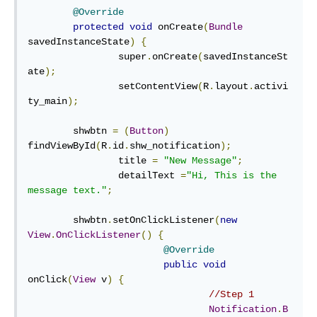
@Override
protected
void
 onCreate
(
Bundle
savedInstanceState
)
{
		super
.
onCreate
(
savedInstanceSt
ate
);
		setContentView
(
R
.
layout
.
activi
ty_main
);
        shwbtn 
=
(
Button
)
findViewById
(
R
.
id
.
shw_notification
);
		title 
=
"New Message"
;
		detailText 
=
"Hi, This is the 
message text."
;
    	shwbtn
.
setOnClickListener
(
new
View
.
OnClickListener
()
{
@Override
public
void
onClick
(
View
 v
)
{
//Step 1
Notification
.
B