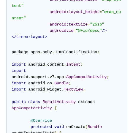
tent"
android:layout_height
=
"wrap_co
ntent"
android:textSize
=
"25sp"
android:id
=
"@+id/desc"
/>
</LinearLayout>
package apps
.
noby
.
simplenotification
;
import
 android
.
content
.
Intent
;
import
android
.
support
.
v7
.
app
.
AppCompatActivity
;
import
 android
.
os
.
Bundle
;
import
 android
.
widget
.
TextView
;
public
class
ResultActivity
 extends 
AppCompatActivity
{
@Override
protected
void
 onCreate
(
Bundle