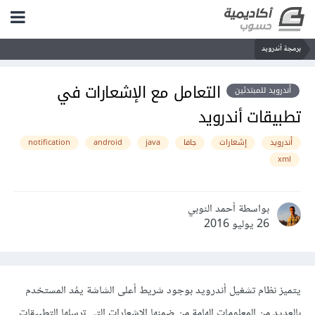
برمجة أندرويد
التعامل مع الإشعارات في
أندرويد للمبتدئين
تطبيقات أندرويد
أندرويد
إشعارات
جافا
java
android
notification
xml
بواسطة أحمد النوبي
26 يوليو 2016
يتميز نظام تشغيل أندرويد بوجود شريط أعلى الشاشة يمُد المستخدم
بالعديد من المعلومات الهامة من ضمنها الإشعارات التي ترسلها التطبيقات.