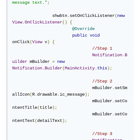
message text."
;
		shwbtn
.
setOnClickListener
(
new
View
.
OnClickListener
()
{
@Override
public
void
onClick
(
View
 v
)
{
//Step 1
Notification
.
B
uilder
 mBuilder 
=
new
Notification
.
Builder
(
MainActivity
.
this
);
//Step 2
				mBuilder
.
setSm
allIcon
(
R
.
drawable
.
ic_message
);
				mBuilder
.
setCo
ntentTitle
(
title
);
				mBuilder
.
setCo
ntentText
(
detailText
);
//Step 3