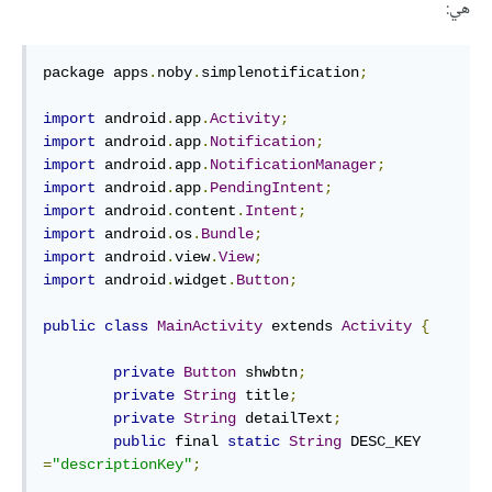
هي:
package apps
.
noby
.
simplenotification
;
import
 android
.
app
.
Activity
;
import
 android
.
app
.
Notification
;
import
 android
.
app
.
NotificationManager
;
import
 android
.
app
.
PendingIntent
;
import
 android
.
content
.
Intent
;
import
 android
.
os
.
Bundle
;
import
 android
.
view
.
View
;
import
 android
.
widget
.
Button
;
public
class
MainActivity
 extends 
Activity
{
private
Button
 shwbtn
;
private
String
 title
;
private
String
 detailText
;
public
 final 
static
String
 DESC_KEY 
=
"descriptionKey"
;