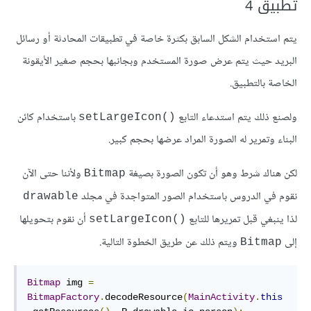
تطبيق 4
يتم استخدام الشكل السابق بكثرة خاصة في تطبيقات المحادثة أو رسائل
البريد حيث يتم عرض صورة المستخدم وبجانبها بحجم صغير الأيقونة
الخاصة بالتطبيق.
ولصنع ذلك يتم استدعاء التابع
باستخدام كائن
()setLargeIcon
البناء وتمرير له الصورة المراد عرضها بحجم كبير.
لكن هناك شرط وهو أن تكون الصورة بصيغة
ولأننا حتى الآن
Bitmap
نقوم في الدروس باستخدام الصور المتواجدة في مجلد
drawable
لذا ينبغي قبل تمريرها للتابع
أن نقوم بتحويلها
()setLargeIcon
إلى
ويتم ذلك عن طريق الخطوة التالية.
Bitmap
Bitmap
 img 
=
BitmapFactory
.
decodeResource
(
MainActivity
.
this