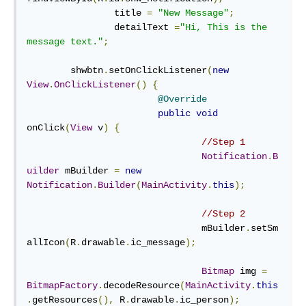
		title 
=
"New Message"
;
		detailText 
=
"Hi, This is the 
message text."
;
      	shwbtn
.
setOnClickListener
(
new
View
.
OnClickListener
()
{
@Override
public
void
onClick
(
View
 v
)
{
//Step 1
Notification
.
B
uilder
 mBuilder 
=
new
Notification
.
Builder
(
MainActivity
.
this
);
//Step 2
				mBuilder
.
setSm
allIcon
(
R
.
drawable
.
ic_message
);
Bitmap
 img 
=
BitmapFactory
.
decodeResource
(
MainActivity
.
this
.
getResources
(),
 R
.
drawable
.
ic_person
);