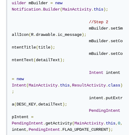
uilder
 mBuilder 
=
new
Notification
.
Builder
(
MainActivity
.
this
);
//Step 2
				mBuilder
.
setSm
allIcon
(
R
.
drawable
.
ic_message
);
				mBuilder
.
setCo
ntentTitle
(
title
);
				mBuilder
.
setCo
ntentText
(
detailText
);
Intent
 intent 
=
new
Intent
(
MainActivity
.
this
,
ResultActivity
.
class
)
;
				intent
.
putExtr
a
(
DESC_KEY
,
detailText
);
PendingIntent
pIntent 
=
PendingIntent
.
getActivity
(
MainActivity
.
this
,
0
,
intent
,
PendingIntent
.
FLAG_UPDATE_CURRENT
);