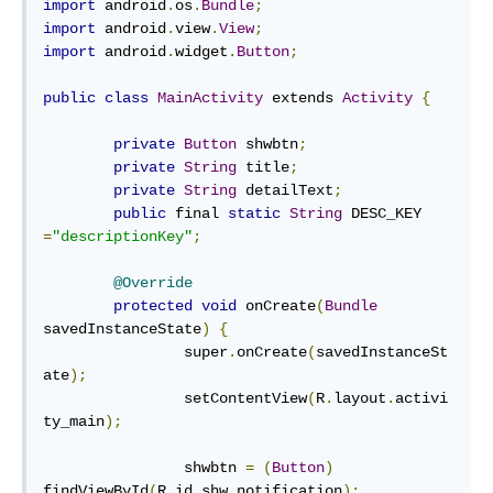
import
 android
.
os
.
Bundle
;
import
 android
.
view
.
View
;
import
 android
.
widget
.
Button
;
public
class
MainActivity
 extends 
Activity
{
private
Button
 shwbtn
;
private
String
 title
;
private
String
 detailText
;
public
 final 
static
String
 DESC_KEY 
=
"descriptionKey"
;
@Override
protected
void
 onCreate
(
Bundle
savedInstanceState
)
{
		super
.
onCreate
(
savedInstanceSt
ate
);
		setContentView
(
R
.
layout
.
activi
ty_main
);
		shwbtn 
=
(
Button
)
findViewById
(
R
.
id
.
shw_notification
);