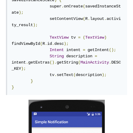
savedInstanceState
)
{
		super
.
onCreate
(
savedInstanceSt
ate
);
		setContentView
(
R
.
layout
.
activi
ty_result
);
TextView
 tv 
=
(
TextView
)
findViewById
(
R
.
id
.
desc
);
Intent
 intent 
=
 getIntent
();
String
 description 
=
intent
.
getExtras
().
getString
(
MainActivity
.
DESC
_KEY
);
		tv
.
setText
(
description
);
}
}