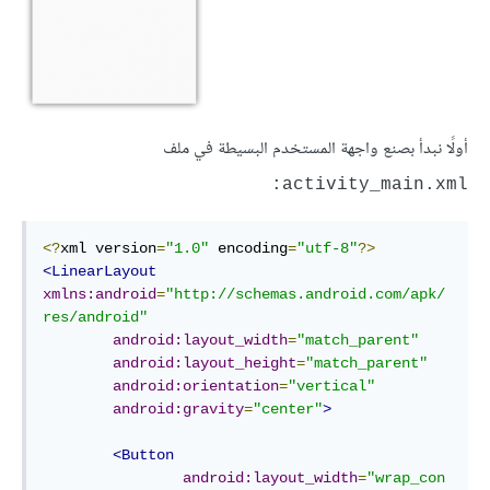
أولًا نبدأ بصنع واجهة المستخدم البسيطة في ملف
activity_main.xml:
<?
xml version
=
"1.0"
 encoding
=
"utf-8"
?>
<LinearLayout
xmlns:android
=
"http://schemas.android.com/apk/
res/android"
android:layout_width
=
"match_parent"
android:layout_height
=
"match_parent"
android:orientation
=
"vertical"
android:gravity
=
"center"
>
<Button
android:layout_width
=
"wrap_con