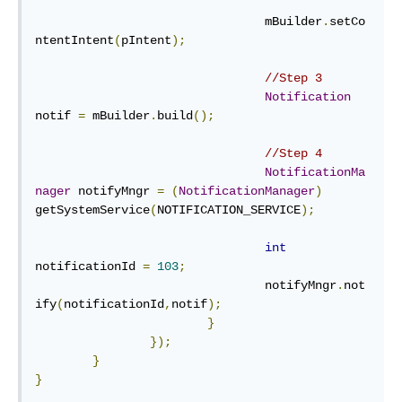
				mBuilder
.
setCo
ntentIntent
(
pIntent
);
//Step 3
Notification
notif 
=
 mBuilder
.
build
();
//Step 4
NotificationMa
nager
 notifyMngr 
=
(
NotificationManager
)
getSystemService
(
NOTIFICATION_SERVICE
);
int
notificationId 
=
103
;
				notifyMngr
.
not
ify
(
notificationId
,
notif
);
}
});
}
}