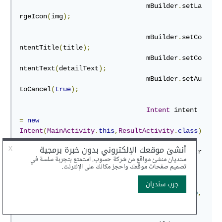
				mBuilder
.
setLa
rgeIcon
(
img
);
				mBuilder
.
setCo
ntentTitle
(
title
);
				mBuilder
.
setCo
ntentText
(
detailText
);
				mBuilder
.
setAu
toCancel
(
true
);
Intent
 intent 
=
new
Intent
(
MainActivity
.
this
,
ResultActivity
.
class
)
;
				intent
.
putExtr
a
(
DESC_KEY
,
detailText
);
PendingIntent
pIntent 
=
PendingIntent
.
getActivity
(
MainActivity
.
this
,
0
,
intent
,
PendingIntent
.
FLAG_UPDATE_CURRENT
);