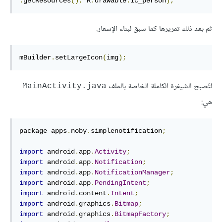
.
getResources
(),
 R
.
drawable
.
ic_person
);
ثم بعد ذلك تمريرها كما سبق لبناء الإشعار.
mBuilder
.
setLargeIcon
(
img
);
لتُصبح الشيفرة الكاملة الخاصة بالملف
MainActivity.java
هي:
package apps
.
noby
.
simplenotification
;
import
 android
.
app
.
Activity
;
import
 android
.
app
.
Notification
;
import
 android
.
app
.
NotificationManager
;
import
 android
.
app
.
PendingIntent
;
import
 android
.
content
.
Intent
;
import
 android
.
graphics
.
Bitmap
;
import
 android
.
graphics
.
BitmapFactory
;