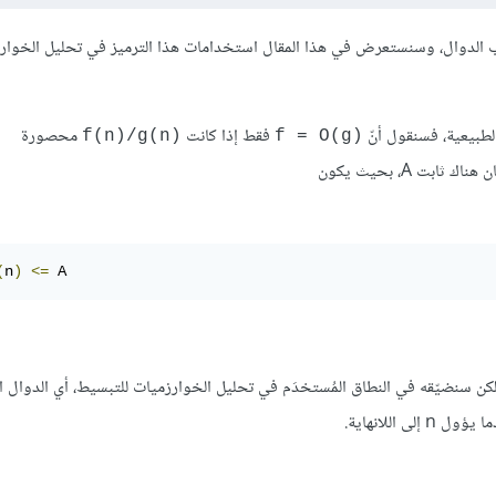
ات تقارب الدوال، وسنستعرض في هذا المقال استخدامات هذا الترميز في تحليل الخوار
الطبيعية، فسنقول أنّ
فقط إذا كانت
محصورة
‎f(n)/g(n)‎
‎f = O(g)‎
ك ثابت A، بحيث يكون
(
n
)
<=
 A
Bi أوسع قليلاً في الرياضيات، لكن سنضيّقه في النطاق المُستخدَم في تحليل الخوارزميات للتبسيط، أي الدوال 