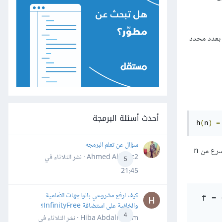
 من الأخرى بعدد محدد
أحدث أسئلة البرمجة
h
(
n
)
=
سؤال عن تعلم البرمجه
n
Ahmed Alhafiz2 · نشر
الثلاثاء في
5
21:45
كيف ارفع مشروعي بالواجهات الأمامية
‎f =
والخلفية على استضافة InfinityFree؟
4
Hiba Abdalrheem · نشر
الثلاثاء في