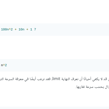
100n
^
2
+
10n
+
1
7
 n
^
2
من الواضح تمامًا أنهما تؤولان إلى اللانهاية عندما يؤول n إلى اللانهاية. لكن قد لا يكفي أحيانًا أن نعرف النهاية limit، فقد نرغب