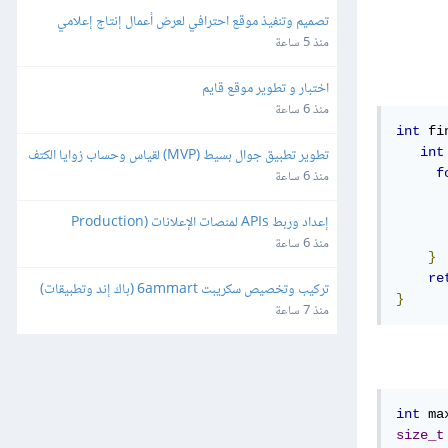
تصميم وتنفيذ موقع احترافي لعرض أعمال إنتاج إعلامي
منذ 5 ساعة
اختبار و تطوير موقع قايم
منذ 6 ساعة
int
 fi
تطوير تطبيق جوال بسيط (MVP) لقياس وحساب زوايا الكتف
int
f
منذ 6 ساعة
      
إعداد وربط APIs لمنصات الإعلانات (Production 
Ready)
منذ 6 ساعة
}
re
تركيب وتخصيص سكريبت 6ammart (باك إند وتطبيقات) 
}
ورفعه على السيرفر والمتجر
منذ 7 ساعة
int
 ma
size_t