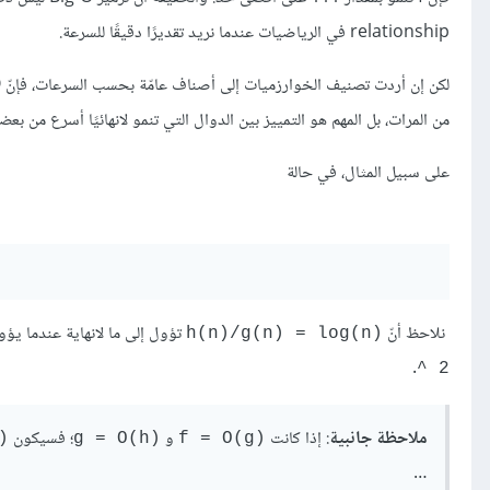
relationship في الرياضيات عندما نريد تقديرًا دقيقًا للسرعة.
من المرات، بل المهم هو التمييز بين الدوال التي تنمو لانهائيًا أسرع من بعض
على سبيل المثال، في حالة
نلاحظ أنّ
تؤول إلى ما لانهاية عندما يؤول n إلى ما لا نهاية، لذا فإنّ h ليست من الصنف  2
‎h(n)/g(n) = log(n)‎
.
^ 2
ملاحظة جانبية
: إذا كانت
و
؛ فسيكون
‎
‎g = O(h)‎
‎f = O(g)‎
…