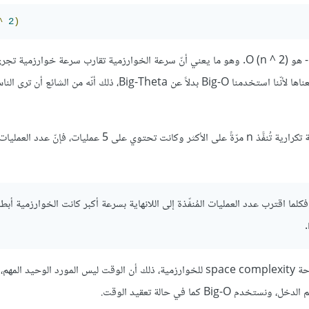
^
2
)‎‎
. وهو ما يعني أنّ سرعة الخوارزمية تقارب سرعة خوارزمية تجري
، لقد وضعناها لأنّنا استخدمنا Big-O بدلاً عن Big-Theta، ذلك أنّه من الشائ
ونحن نأخذ الحالة الأسوأ في حسابنا عادة عند عدّ العمليات، فإن كانت حلقة تكرارية تُنفَّذ n مرّةً على الأكثر وكانت تحتوي على 5 عم
.
يمكن أن نأخذ مساحة التخزين بالحسبان كذلك، وهو ما يُسمّى تعقيد المساحة space complexity للخوارزمية، ذلك أن الوقت ليس المورد
 كما في حالة تعقيد الوقت.