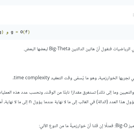
)‎
f
(
 O
=
g 
و
)‎‎
g
خوارزمية، وهو ما يُسمّى وقت التعقيد time complexity.
لتعيين وما إلى ذلك) تستغرق مقدارًا ثابتًا من الوقت، ونحسب عدد هذه العمليات
الغالب عن هذا العدد كدالة لحجم الدخل -الذي نصطلح على تسميته n-، ويؤول هذا العدد (الدالة) في الغالب إلى ما
الآتي: