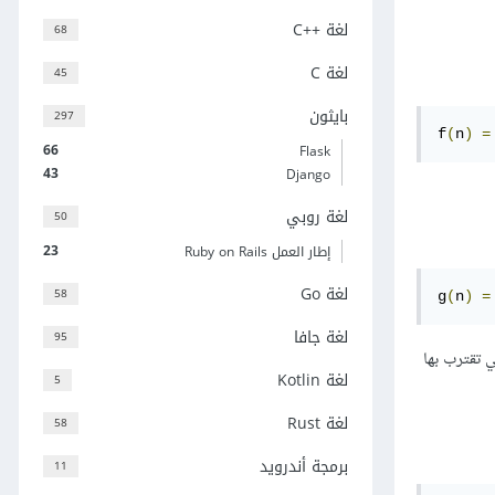
لغة C++‎
68
لغة C
45
بايثون
297
f
(
n
)
=
66
Flask
43
Django
لغة روبي
50
23
إطار العمل Ruby on Rails
لغة Go
58
g
(
n
)
=
لغة جافا
95
 أيضًا في معرفة السرعة التي تقترب بها
لغة Kotlin
5
لغة Rust
58
برمجة أندرويد
11