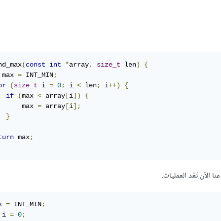
nd_max
(
const
int
*
array
,
size_t
 len
)
{
 max 
=
 INT_MIN
;
or
(
size_t
 i 
=
0
;
 i 
<
 len
;
 i
++)
{
if
(
max 
<
 array
[
i
])
{
      max 
=
 array
[
i
];
}
turn
 max
;
 الآن نَعُد العمليات.
x 
=
 INT_MIN
;
 i 
=
0
;