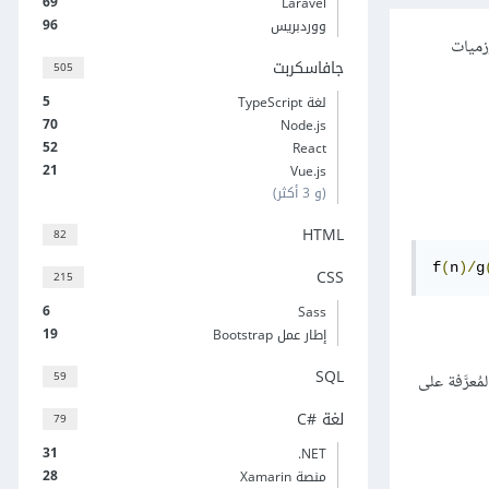
69
Laravel
96
ووردبريس
زميات
جافاسكربت
505
5
لغة TypeScript
70
Node.js
52
React
21
Vue.js
(و 3 أكثر)
HTML
82
f
(
n
)/
g
CSS
215
6
Sass
19
إطار عمل Bootstrap
SQL
59
المُعرَّفة على
لغة C#‎
79
31
‎.NET
28
منصة Xamarin