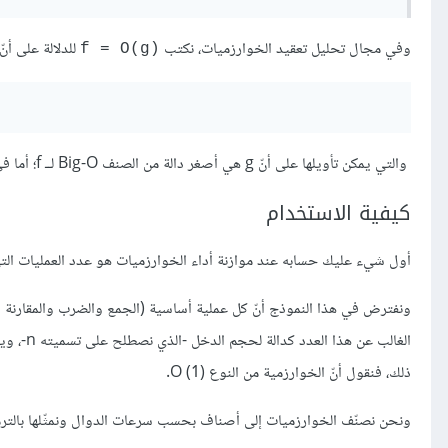
وفي مجال تحليل تعقيد الخوارزميات، نكتب
للدلالة على أنّ:
‎f =‎ O(g)‎
والتي يمكن تأويلها على أنّ g هي أصغر دالة من الصنف Big-O لــ f؛ أما في الرياضيات فنقول أنّ هاتين الدالتين Big-Theta لبعضها البعض.
كيفية الاستخدام
أول شيء عليك حسابه عند موازنة أداء الخوارزميات هو عدد العمليات التي تجريها ال
ونفترض في هذا النموذج أنّ كل عملية أساسية (الجمع والضرب والمقارنة وا
ذلك، فنقول أنّ الخوارزمية من النوع O (1)‎‎.
ونحن نصنّف الخوارزميات إلى أصناف بحسب سرعات الدوال ونمثّلها بالترميز Big-O: فمثلًا إن قلنا أنّ خوارزميةً ما من النوع 