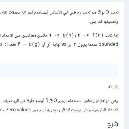
ترميز Big-O هو ترميز رياضي في الأساس يُستخدم لموازنة معدّل
وتصنيفها كما يلي.
إذا كانت
و
دالتين مُعرّفتين على الأعداد 
n -> g(n)‎
‎n -> f(n)‎
bounded عندما يؤول n إلى اللا نهاية. أي أن
فقط إذا كان هنا
‎f = O(g)‎
لكل n.
وفي الواقع فإن نطاق استخدام ترميز g-O
الأعداد الطبيعية والتي ليست لها قيم صفرية أو جذور zero values عندما يؤول n إلى اللانهاية.
شرح