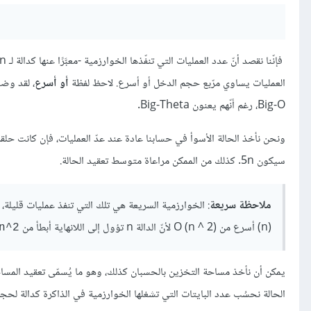
فإنّنا نقصد أنّ عدد العمليات التي تنفّذها الخوارزمية -معبَّرًا عنها كدالة لـ n- هو O (n ^ 2)
العمليات يساوي مرّبع حجم الدخل أو أسرع. لاحظ لفظة
أو أسرع
Big-O، رغم أنّهم يعنون Big-Theta.
سيكون 5n. كذلك من الممكن مراعاة متوسط تعقيد الحالة.
ملاحظة سريعة
(n)‎‎ أسرع من O (n ^ 2)
لأنّ الدالة n تؤول إلى اللانهاية أبطأ من
n^2
الحالة نحسُب عدد البايتات التي تشغلها الخوارزمية في الذاكرة كدالة لحجم الدخل، ونستخدم Big-O