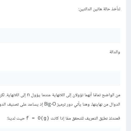
لنأخذ حالة هاتين الدالتين:
والدالة
الدوال من نهايتها، وهنا يأتي دور ترميز Big-O إذ يساعد على تصنيف الدوال بحسَب سرعة تقاربها.
فعندئذ نطبّق التعريف للتحقق ممّا إذا كانت
حيث لدينا:
‎f = O(g)‎