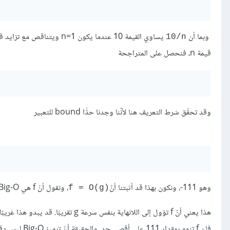
وبما أن
يساوي القيمة 10 عندما يكون n=1 ويتناقص مع تزايد قيمة n، وبما أنّ
‎10/n‎
قيمة n، فنحصل على المتراجحة
وقد تحقّق شرط التعريف هنا لأنّنا وجدنا حدًّا bound للتعبير
وهو 111-، ونكون بهذا قد أثبتنا أنّ
، ونقول أنّ f هي Big-O لـ
‎f = O(g)‎‎
فإن f تنمو بمقدار 111 على أقصى حد. والحقيقة أنّ ترميز Big-O ليس دقيقًا في تصنيف سرعات تقارب الدوال، لهذا نَستخدم