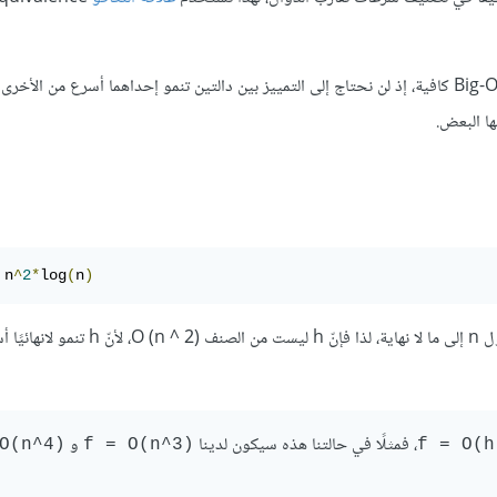
لكن إن أردت تصنيف الخوارزميات إلى أصناف عامّة بحسب السرعات، فإنّ Big-O كافية، إذ لن نحتاج إلى التمييز بين دالتين تنمو إحداهما أسرع
ها البعض.
 n
^
2
*
log
(
n
)‎
O (n ^)
، لأنّ h تنمو لانهائيًا أسرع من
، فمثلًا في حالتنا هذه سيكون لدينا
و
 O(n^4)‎
‎f = O(n^3)‎
‎f = O(h)