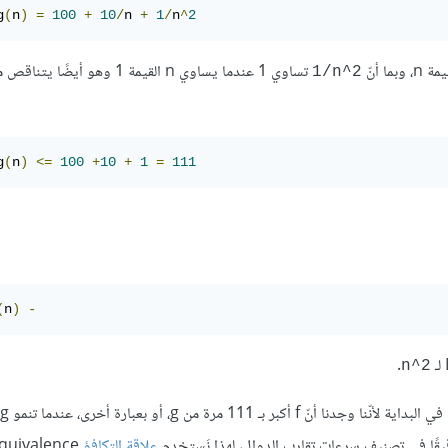
g
(
n
)
=
100
+
10
/
n 
+
1
/
n
^
2
تساوي 1 عندما يساوي n القيمة 1 وهو أيضًا 
‎1/n^2‎
g
(
n
)
<=
100
+
10
+
1
=
111
(
n
)‎‎
-
.
‎n^2‎
علاقة التكافؤ
quivalence