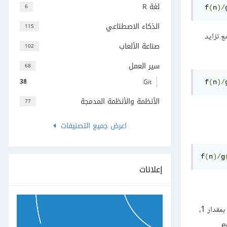
لغة R
6
f
(
n
)/
الذكاء الاصطناعي
115
يتناقص مع تزايد
صناعة الألعاب
102
سير العمل
68
38
Git
 f
(
n
)/
الأنظمة والأنظمة المدمجة
77
اعرض جميع التصنيفات
f
(
n
)/
g
إعلانات
هذا يعني أنّ f تؤول إلى اللانهاية بنفس سرعة g تقريبًا. قد يبدو هذا غريبًا في البداية لأنّنا وجدنا أنّ f أكبر بـ 111 مرة من g، أو بعبارة أخرى، عندما تنمو g بمقدار 1،
e