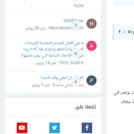
16:50
لغة solidity
3
Hiba Abdalrheem · نشر
20 يوليو
f 
=
 O
(
ما هي أفضل المصادر المجانية (كورسات،
كتب، أدوات) لتعلّم واحترام لغة C++، وما
4
هي أهم الأخطاء الشائعة التي يجب تجنبها؟
Tech_Aspire · نشر
14 يوليو
كم علي ان اعطي وقت للدورة
4
محمد سداتي صامد2 · نشر
7 يوليو
. ونعبر في
 لا نهاية عندما يؤول n إلى ما لا نهاية، أما خلاف
تابعنا على