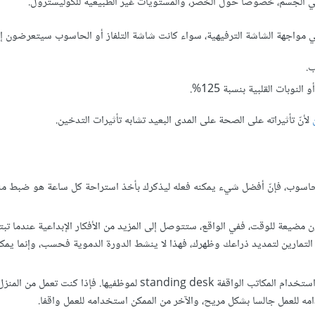
ة في الجسم، خصوصا حول الخصر، والمستويات غير الطبيعية للكوليسترول.
وبات القلبية بنسبة 125%.
لأنّ تأثيراته على الصحة على المدى البعيد تشابه تأثيرات التدخين.
لحاسوب، فإنّ أفضل شيء يمكنه فعله ليذكرك بأخذ استراحة كل ساعة هو ضبط منب
ن مضيعة للوقت، ففي الواقع، ستتوصل إلى المزيد من الأفكار الإبداعية عندما تبت
 التمارين لتمديد ذراعك وظهرك، فهذا لا ينشط الدورة الدموية فحسب، وإنما يمك
: يتزايد عدد الشركات التي تعتمد استخدام المكاتب الواقفة standing desk لموظفيها. فإذا كنت
ه للعمل جالسا بشكل مريح، والآخر من الممكن استخدامه للعمل واقفا.