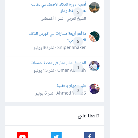
أهمية دورة الذكاء الاصطناعي لطالب
هندسة نفط وغاز
5
الشيخ العربي · نشر
1 أغسطس
ما أهم أربعة مسارات في كورس الذكاء
الاصطناعي؟
5
Sniper Shaker · نشر
30 يوليو
الحصول على عمل في منصة خمسات
1
Omar Abdallh · نشر
15 يوليو
طبيب مولع بالتقنية
3
Ahmed Yahia6 · نشر
6 يوليو
تابعنا على