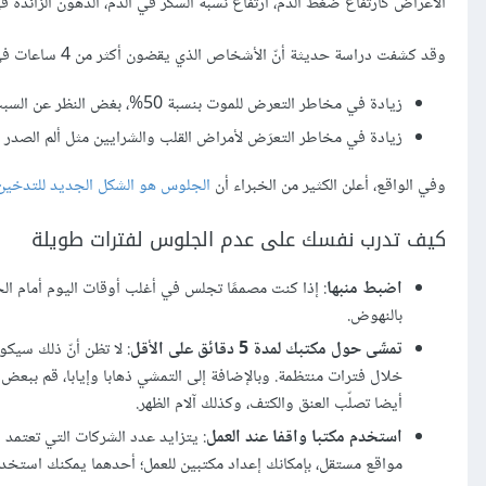
الأعراض كارتفاع ضغط الدم، ارتفاع نسبة السكر في الدم، الدهون الزائد
وقد كشفت دراسة حديثة أنّ الأشخاص الذي يقضون أكثر من 4 ساعات في مواجهة الشاشة الترفيهية، سواء كانت شاشة التلفاز أو الحاسوب سيتعرضون إلى:
زيادة في مخاطر التعرض للموت بنسبة 50%، بغض النظر عن السبب.
زيادة في مخاطر التعرَض لأمراض القلب والشرايين مثل ألم الصدر أو الن
وفي الواقع، أعلن الكثير من الخبراء أن
الجلوس هو الشكل الجديد للتدخين
كيف تدرب نفسك على عدم الجلوس لفترات طويلة
اضبط منبها
: إذا كنت مصممًا تجلس في أغلب أوقات اليوم أمام ا
بالنهوض.
تمشّى حول مكتبك لمدة 5 دقائق على الأقل
: لا تظن أنّ ذلك سيكو
خلال فترات منتظمة. وبالإضافة إلى التمشي ذهابا وإيابا، قم ببعض
أيضا تصلّب العنق والكتف، وكذلك آلام الظهر.
استخدم مكتبا واقفا عند العمل
مواقع مستقل، بإمكانك إعداد مكتبين للعمل؛ أحدهما يمكنك استخدام