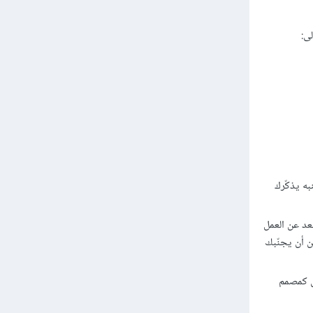
ه يذكّرك
عد عن العمل
ن أن يجنّبك
 تعمل من المنزل كمصمم