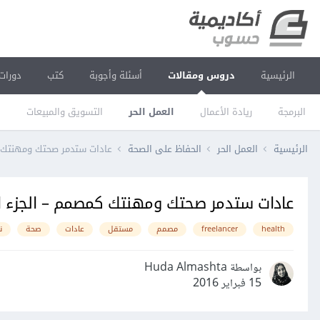
الرئيسية
دروس ومقالات
أسئلة وأجوبة
كتب
دورات
البرمجة
ريادة الأعمال
العمل الحر
التسويق والمبيعات
ا
الرئيسية
العمل الحر
الحفاظ على الصحة
عادات ستدمر صحتك ومهنتك ك
عادات ستدمر صحتك ومهنتك كمصمم – الجزء ا
health
freelancer
مصمم
مستقل
عادات
صحة
ن
بواسطة Huda Almashta
15 فبراير 2016