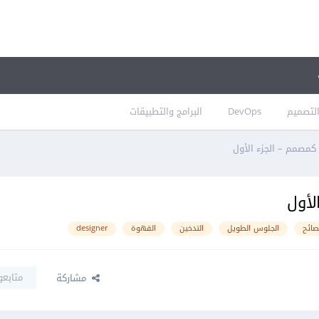
لتصميم
DevOps
البرامج والتطبيقات
مصمم – الجزء الأول
لأول
صائح
الجلوس الطويل
التدخين
القهوة
designer
متابعو
مشاركة