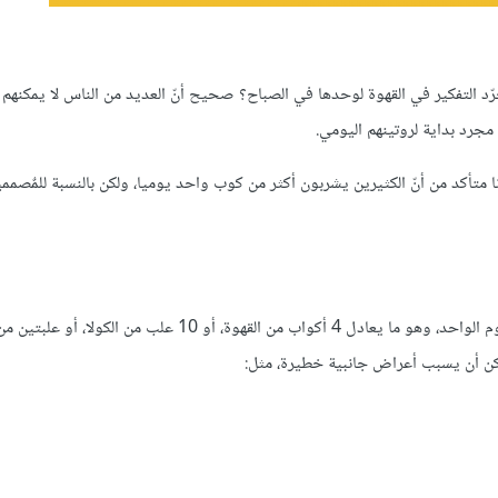
رّد التفكير في القهوة لوحدها في الصباح؟ صحيح أنّ العديد من الناس لا يمكنهم 
مجرد بداية لروتينهم اليومي.
الي 5 أكواب من القهوة يوميا، وأنا متأكد من أنّ الكثيرين يشربون أكثر من كوب واحد يوميا، ولكن بالنسبة للمٌص
وفقا لخبراء الصحة، من الآمن تناول قدر 400 مليغرام من الكافيين في اليوم الواحد، وهو ما يعادل 4 أكواب من القهوة، 