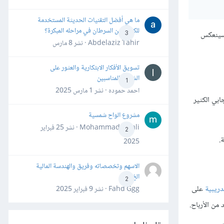
ما هي أفضل التقنيات الحديثة المستخدمة
للكشف عن السرطان في مراحله المبكرة؟
 سينعكس
3
Abdelaziz Tahir · نشر
8 مارس
تسويق الأفكار الابتكارية والعثور على
الشركاء المناسبين
1
احمد حموده · نشر
1 مارس 2025
بي الكثير
مشروع الواح شمسية
Mohammad Awali · نشر
25 فبراير
2
.
2025
الاسهم وتخصصاته وفريق والهندسة المالية
الخ
2
دريبية
على
Fahd Ggg · نشر
9 فبراير 2025
من الأرباح.