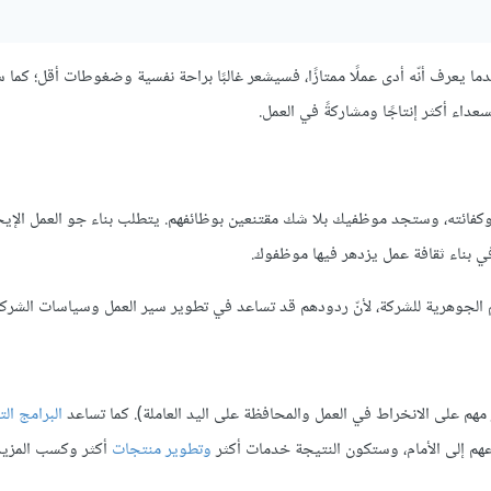
ندما يعرف أنّه أدى عملًا ممتازًا، فسيشعر غالبًا براحة نفسية وضغوطات أقل؛ كما
عداء أكثر إنتاجًا ومشاركةً في العمل.
وكفائته، وستجد موظفيك بلا شك مقتنعين بوظائفهم. يتطلب بناء جو العمل الإيجا
 في بناء ثقافة عمل يزدهر فيها موظفوك.
الجوهرية للشركة، لأنّ ردودهم قد تساعد في تطوير سير العمل وسياسات الشركة
هم على الانخراط في العمل والمحافظة على اليد العاملة). كما تساعد
البرامج الت
عهم إلى الأمام، وستكون النتيجة خدمات أكثر
وتطوير منتجات
أكثر وكسب المزيد 