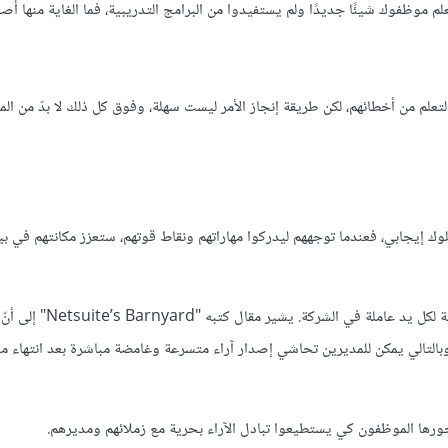
لم موظفوك شيئًا جديدًا ولم يستفيدوا من البرامج التدريبية، فما الغاية منها أصلً
تعلم من أخطائهم، لكن طريقة إنجاز الأمر ليست سهلة، وفوق كل ذلك لا بدّ من ا
وك إيجابي، فعندما توجههم ليدركوا مهاراتهم ونقاط قوتهم، ستعزز مكانتهم في بيئ
يساعد تقييم موظفيك وإبداء رأيك بما ينجزون على تطوير المسيرة
مع إصدار أحكام سريعة، وبالتالي يمكن للمديرين تحاشي إصدار آراء متسرعة وغامضة مباشرة بعد انتها
محورها الموظفون كي يستطيعوا تبادل الآراء بحرية مع زملائهم ومديرهم.