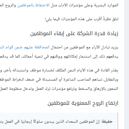
الموارد البشرية وعلى مؤشرات الأداء، مثل
الاحتفاظ بالموظفين
والروح المع
لنلق نظرةً أقرب على هذه المؤشرات فيما يلي!
زيادة قدرة الشركة على إبقاء الموظفين
يزيد تبادل الآراء مع الموظفين من احتمال
المحافظة عليهم ضمن قوام الش
يدفعهم ذلك إلى استثمار إمكاناتهم ووقتهم في تنمية أعمالك، كما قد 
يقدّر القادة في هذه الأيام الثمن المكلف لخسارة موظف واستبداله بآخر،
وبالمقابل، تساهم المناصب الشاغرة أو المستبدلة في ضعف انخراط الموظف
الشعور بالإرهاق والسخط وترتفع مؤشرات ترك العمل وتدخل منظومة العمل 
ارتفاع الروح المعنوية للموظفين
حقيقة
: إنّ الموظفين السعداء الذين يبدون سلوكًا إيجابيًا في العم