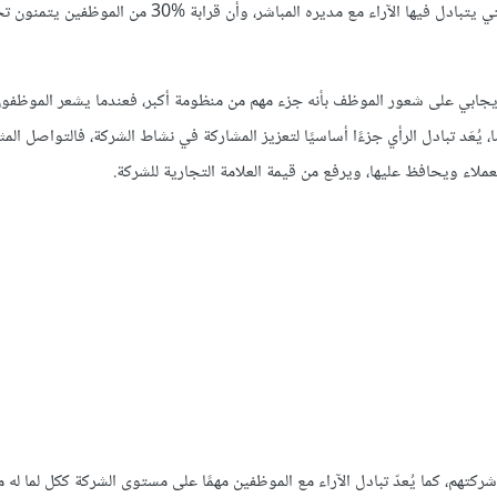
تشير الإحصاءات إلى أنّ موظفًا من بين خمسة غير راضٍ عن عدد المرات التي يتبادل فيها الآراء مع مديره المباشر، وأن
أثر إيجابي على شعور الموظف بأنه جزء مهم من منظومة أكبر، فعندما يشعر الموظفون
يُعَد تبادل الرأي جزءًا أساسيًا لتعزيز المشاركة في نشاط الشركة، فالتواصل المث
لاء ويحافظ عليها، ويرفع من قيمة العلامة التجارية للشركة.
تهم، كما يُعدّ تبادل الآراء مع الموظفين مهمًا على مستوى الشركة ككل لما له م