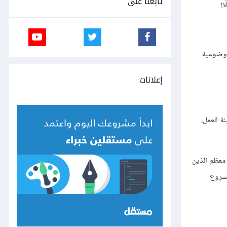
تابعنا على
ا!
لموضوعية
إعلانات
ة العمل،
 المهنية لكل يد عاملة في الشركة. يشير مقال كتبه "Netsuite’s Barnyard" إلى أنّ معظم الذين
ء مشروع