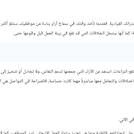
راتك القيادية. فعندما تأخذ وقتك في سماع آراءٍ بناءة من موظفيك، ستلمّ أكثر 
كما أنها ستحل الخلافات التي قد تقع في بيئة العمل قبل وقوعها حتى.
قع النزاعات، استفد من الآراء التي جمعتها لدعم النقاش، ولا تجادل أو تتحيز إل
اختلافات والتعامل معها مباشرةً مهما كانت حساسة، فالصراحة في التواصل هي ال
ي الآتي.
لى إنجازاتهم. فالغاية منها هي تعزيز سلوك العمل الإيجابي لدى الموظفين كما ق