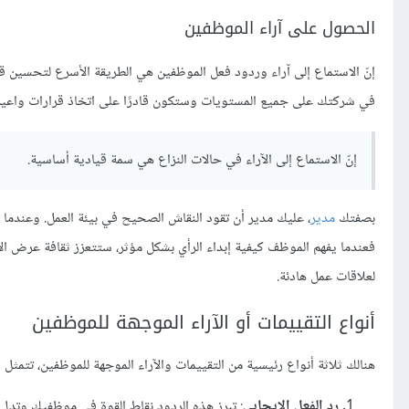
الحصول على آراء الموظفين
إنّ الاستماع إلى آراء وردود فعل الموظفين هي الطريقة الأسرع لتحسين قد
في شركتك على جميع المستويات وستكون قادرًا على اتخاذ قرارات واعية؛ 
إنّ الاستماع إلى الآراء في حالات النزاع هي سمة قيادية أساسية.
بصفتك
مدير
، عليك مدير أن تقود النقاش الصحيح في بيئة العمل. وعندما ت
فعندما يفهم الموظف كيفية إبداء الرأي بشكل مؤثر، ستتعزز ثقافة عرض ال
لعلاقات عمل هادئة.
أنواع التقييمات أو الآراء الموجهة للموظفين
هنالك ثلاثة أنواع رئيسية من التقييمات والآراء الموجهة للموظفين، تتمثل ف
رد الفعل الإيجابي
: تبرز هذه الردود نقاط القوة في موظفيك وتدل ع