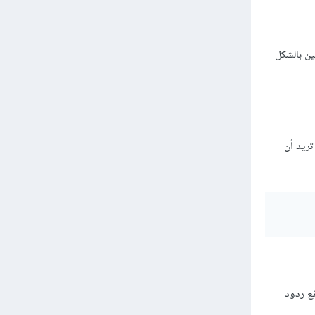
ين بالشكل
تريد أن
ّع ردود