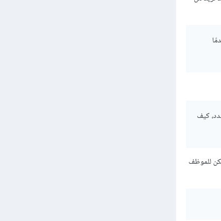
مًا
دد، كيف
مكن للموظف