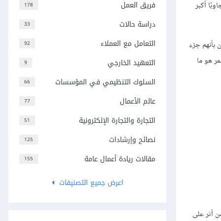
فريق العمل
 قرابة %30 من الموظفين يتمنون تجاوبًا أكبر
178
دراسة حالات
33
التعامل مع العملاء
 بأنهم جزء
92
مر هو ما
التعهيد الخارجي
9
السلوك التنظيمي في المؤسسات
66
عالم الأعمال
77
التجارة والتجارة الإلكترونية
51
نصائح وإرشادات
125
مقالات ريادة أعمال عامة
155
اعرض جميع التصنيفات
ن أثر على