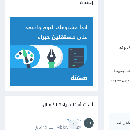
إعلانات
ة، وقد
يف جديدة،
عمل، سيزيد
أحدث أسئلة ريادة الأعمال
فكرة جهاز
ظفون غير
1
Mbkry Hgazy · نشر
19 أبريل