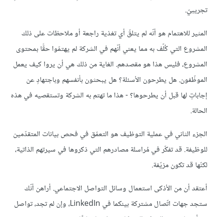
تجريبيّ.
المثير للاهتمام هو أنّه لم يتلقّ أي تغذية راجعة أو ملاحظات على ذلك
المشروع التي كُلّف به مما يعني أنّهم في الشركة لم يهتمّوا حقًّا بمحتوى
المشروع، فليس هذا هو مقصدهم. الغاية من ذلك هي أن يروا كيف يعمل
الموظّفون. هل يطرحون الأسئلة؟ هل يبحثون بأنفسهم وباجتهادٍ عن
إجاباتٍ لها قبل أن يطرحوها؟ - هذا ما تهتم به الشركة وتستقصيه في هذه
الحالة.
الجزء الثاني في عملية التوظيف هو التعمّق في فحص بيانات المتقدّمين
للوظيفة. قد تفكّر في مُراسلة مصادرهم التي ذكروها في سيرتهم الذاتية،
لكنّها قد تكون مزيّفة.
أعتقد أن من الأذكى استعمال وسائل التواصل الاجتماعي. أراهن أنّك
ستجد جهات اتّصال مشتركة بينكما في LinkedIn، وإن لم تجد، تواصل