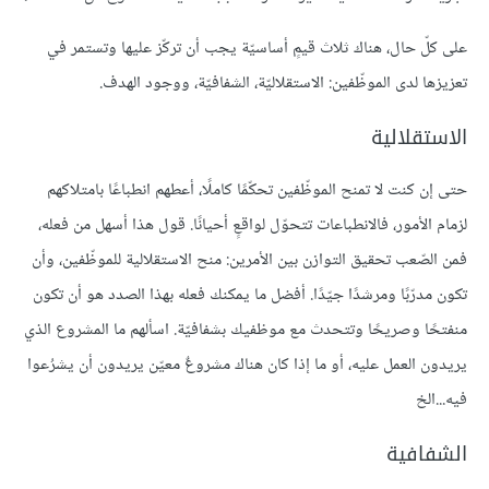
على كلّ حال، هناك ثلاث قيمٍ أساسيّة يجب أن تركّز عليها وتستمر في
تعزيزها لدى الموظّفين: الاستقلاليّة، الشفافيّة، ووجود الهدف.
الاستقلالية
حتى إن كنت لا تمنح الموظّفين تحكّمًا كاملًا، أعطهم انطباعًا بامتلاكهم
لزمام الأمور، فالانطباعات تتحوّل لواقعٍ أحيانًا. قول هذا أسهل من فعله،
فمن الصّعب تحقيق التوازن بين الأمرين: منح الاستقلالية للموظّفين، وأن
تكون مدرّبًا ومرشدًا جيّدًا. أفضل ما يمكنك فعله بهذا الصدد هو أن تكون
منفتحًا وصريحًا وتتحدث مع موظفيك بشفافيّة. اسألهم ما المشروع الذي
يريدون العمل عليه، أو ما إذا كان هناك مشروعٌ معيّن يريدون أن يشرُعوا
فيه...الخ
الشفافية