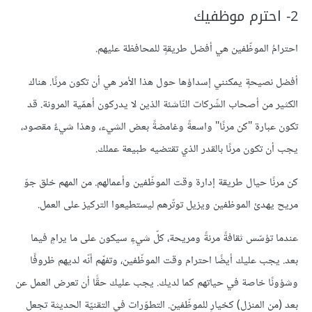
2- احترم موظفيك
احترامُ الموظّفين هي أفضل طريقةٍ للمحافظة عليهم.
أفضل نصيحةٍ يمكنني إسداؤها حول هذا الأمر هي أن تكون مرنًا. هناك
الكثير من أصحاب الشّركات النّاشئة الذين لا يدركون أهمّية المرونة. قد
تكون عبارة "كن مرنًا" واسعةً وغامضةً بعض الشيء، وهذا شيءٌ مقصود،
يجب أن تكون مرنًا بالقدر الذي تقتضيه طبيعة عملك.
كن مرنًا حيال طريقة إدارة وقت الموظّفين وأعمالهم. من المهم خلق جوّ
مريح يهدئ الموظفين ويزيل توتّرهم ليستطيعوا التركيز على العمل.
عندما تؤسّس ثقافةً مرنةً ومريحة، كلّ شيءٍ سيكون على ما يرامٍ فيما
بعد. يجب عليك أيضًا احترام وقت الموظّفين، وتفهّم أنّه لديهم ظروفًا
وشؤونًا خاصة في حياتهم كما لديك. يجب عليك حقًّا أن تعرض العمل عن
بعد (من المنزل) كخيارٍ للموظّفين. التطوّرات في التقنيّة الحديثة تجعل