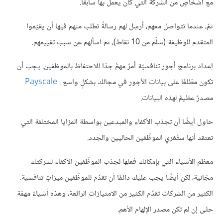
مع أشخاصٍ من الشركة التي كان يعمل بها سابقًا.
ثمّ، عندما تتواصل معهم، أرسِل لهم رسالةً تطلب منهم فيها أن يقيّموا
المتقدم للوظيفة (سلّم من 10 نقاط)، ثم اسألهم عن سبب تقييمهم.
إعداد برنامج أجور تنافسيّة أمرٌ مهمُّ جدّا للاحتفاظ بالموظفين. يجب أن
تكون مطّلعًا على بيانات الأجور في مجالك بشكلٍ واسع .
Payscale
مصدرٌ عظيمٌ لهذه البيانات.
حاول أيضًا أن تجذب الأكفاء والمبدعين بواسطة المزايا المختلفة التي
تعتقد أنها ستُغري الموظّفين الحاليين والجدد.
معظم الأشياء التي بإمكانك فعلها لجذب الموظّفين الأكفاء لشركتك
مجّانية، لكن أيضًا يجب عليك دائمًا أن تقدّم للموظّفين ميزاتٍ تنافسية.
الكثير من الشركات تقدّم الكثير من الامتيازات الرائعة، وهذه أشياءٌ مهمّة
حتّى إن لم تكن مصدر الإلهام الأهم.