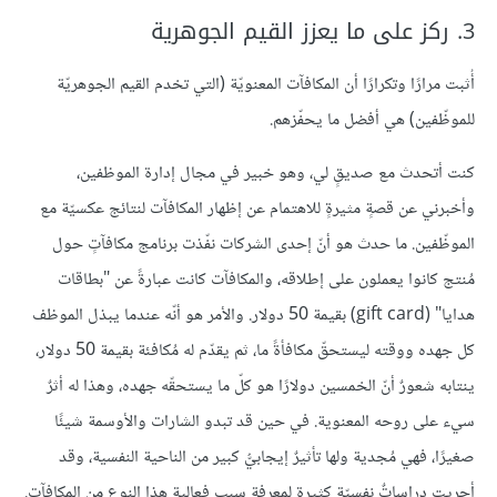
3. ركز على ما يعزز القيم الجوهرية
أُثبت مرارًا وتكرارًا أن المكافآت المعنويّة (التي تخدم القيم الجوهريّة
للموظّفين) هي أفضل ما يحفّزهم.
كنت أتحدث مع صديقٍ لي، وهو خبير في مجال إدارة الموظفين،
وأخبرني عن قصةٍ مثيرةٍ للاهتمام عن إظهار المكافآت لنتائج عكسيّة مع
الموظّفين. ما حدث هو أنّ إحدى الشركات نفّذت برنامج مكافآتٍ حول
مُنتج كانوا يعملون على إطلاقه، والمكافآت كانت عبارةً عن "بطاقات
هدايا" (gift card) بقيمة 50 دولار. والأمر هو أنّه عندما يبذل الموظف
كل جهده ووقته ليستحقّ مكافأةً ما، ثم يقدّم له مُكافئة بقيمة 50 دولار،
ينتابه شعورٌ أنّ الخمسين دولارًا هو كلّ ما يستحقّه جهده، وهذا له أثرٌ
سيء على روحه المعنوية. في حين قد تبدو الشارات والأوسمة شيئًا
صغيرًا، فهي مُجدية ولها تأثيرٌ إيجابيُّ كبير من الناحية النفسية، وقد
أجريت دراساتٌ نفسيّة كثيرة لمعرفة سبب فعالية هذا النوع من المكافآت.