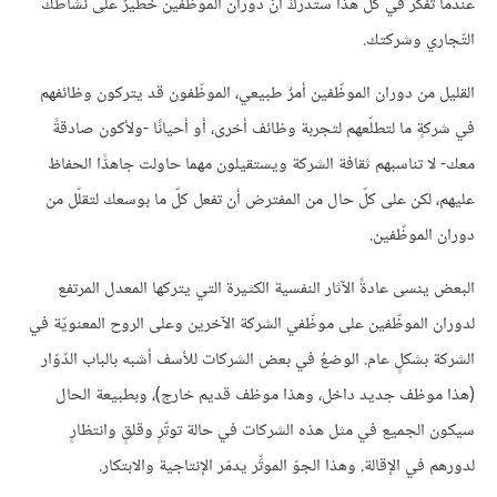
عندما تفكّر في كلّ هذا ستدركُ أنّ دوران الموظّفين خطيرٌ على نشاطك
التّجاري وشركتك.
القليل من دوران الموظّفين أمرٌ طبيعي، الموظّفون قد يتركون وظائفهم
في شركةٍ ما لتطلّعهم لتجربة وظائف أخرى، أو أحيانًا -ولأكون صادقةً
معك- لا تناسبهم ثقافة الشركة ويستقيلون مهما حاولت جاهدًّا الحفاظ
عليهم، لكن على كلّ حال من المفترض أن تفعل كلّ ما بوسعك لتقلّل من
دوران الموظّفين.
البعض ينسى عادةً الآثار النفسية الكثيرة التي يتركها المعدل المرتفع
لدوران الموظّفين على موظّفي الشركة الآخرين وعلى الروح المعنويّة في
الشركة بشكلٍ عام. الوضعُ في بعض الشركات للأسف أشبه بالباب الدّوّار
(هذا موظف جديد داخل، وهذا موظف قديم خارج)، وبطبيعة الحال
سيكون الجميع في مثل هذه الشركات في حالة توتّرٍ وقلقٍ وانتظارٍ
لدورهم في الإقالة. وهذا الجوّ الموتِّر يدمّر الإنتاجية والابتكار.