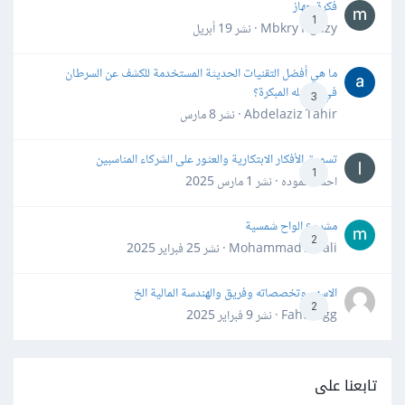
فكرة جهاز
1
Mbkry Hgazy · نشر
19 أبريل
ما هي أفضل التقنيات الحديثة المستخدمة للكشف عن السرطان
في مراحله المبكرة؟
3
Abdelaziz Tahir · نشر
8 مارس
تسويق الأفكار الابتكارية والعثور على الشركاء المناسبين
1
احمد حموده · نشر
1 مارس 2025
مشروع الواح شمسية
2
Mohammad Awali · نشر
25 فبراير 2025
الاسهم وتخصصاته وفريق والهندسة المالية الخ
2
Fahd Ggg · نشر
9 فبراير 2025
تابعنا على