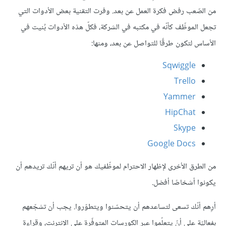
من الصّعب رفض فكرة العمل عن بعد. وفرت التقنية بعض الأدوات التي
تجعل الموظّف كأنّه في مكتبه في الشركة، فكلّ هذه الأدوات بُنيت في
الأساس لتكون طرقًا للتواصل عن بعد، ومنها:
Sqwiggle
Trello
Yammer
HipChat
Skype
Google Docs
من الطرق الأخرى لإظهار الاحترام لموظّفيك هو أن تريهم أنّك تريدهم أن
يكونوا أشخاصًا أفضل.
أرِهم أنّك تسعى لتساعدهم أن يتحسّنوا ويتطوّروا. يجب أن تشجّعهم
بفعاليّة على أنّ يتعلّموا عبر الكورسات المتوفّرة على الإنترنت، وقراءة