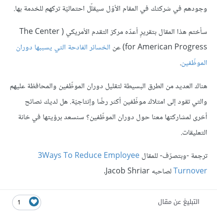
وجودهم في شركتك في المقام الأوّل سيقلّل احتماليّة تركهم للخدمة بها.
سأختم هذا المقال بتقريرٍ أعدّه مركز التقدم الأمريكي ( The Center
for American Progress) عن
الخسائر الفادحة التي يسببها دوران
الموظّفين
.
هناك العديد من الطرق البسيطة لتقليل دوران الموظّفين والمحافظة عليهم
والتي تقود إلى امتلاك موظّفين أكثر رضًا وإنتاجيّة. هل لديك نصائح
أخرى لمشاركتها معنا حول دوران الموظّفين؟ سنسعد برؤيتها في خانة
التعليقات.
ترجمة -وبتصرّف- للمقال
3Ways To Reduce Employee
Turnover
لصاحبه Jacob Shriar.
التبليغ عن مقال
1