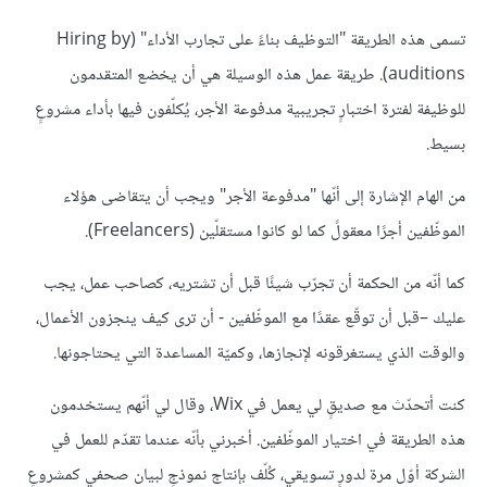
تسمى هذه الطريقة "التوظيف بناءً على تجارب الأداء" (Hiring by
auditions). طريقة عمل هذه الوسيلة هي أن يخضع المتقدمون
للوظيفة لفترة اختبارٍ تجريبية مدفوعة الأجر، يُكلّفون فيها بأداء مشروعٍ
بسيط.
من الهام الإشارة إلى أنّها "مدفوعة الأجر" ويجب أن يتقاضى هؤلاء
الموظّفين أجرًا معقولً كما لو كانوا مستقلّين (Freelancers).
كما أنّه من الحكمة أن تجرّب شيئًا قبل أن تشتريه، كصاحب عمل، يجب
عليك –قبل أن توقّع عقدًا مع الموظّفين - أن ترى كيف ينجزون الأعمال،
والوقت الذي يستغرقونه لإنجازها، وكميّة المساعدة التي يحتاجونها.
كنت أتحدّث مع صديقٍ لي يعمل في Wix، وقال لي أنّهم يستخدمون
هذه الطريقة في اختيار الموظّفين. أخبرني بأنّه عندما تقدّم للعمل في
الشركة أوّل مرة لدورٍ تسويقي، كُلّف بإنتاج نموذجٍ لبيان صحفي كمشروعٍ