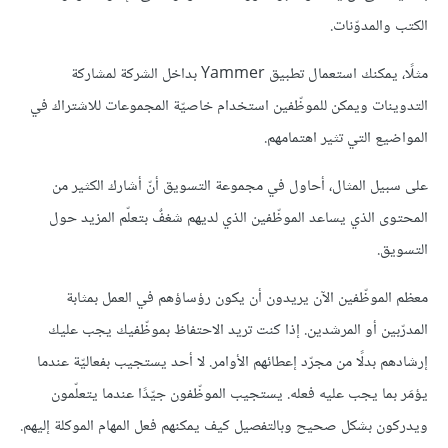
الكتب والمدوّنات.
مثلًا، يمكنك استعمال تطبيق Yammer بداخل الشركة لمشاركة
التدوينات ويمكن للموظّفين استخدام خاصيّة المجموعات للاشتراك في
المواضيع التي تثير اهتمامهم.
على سبيل المثال، أحاول في مجموعة التسويق أنّ أشارك الكثير من
المحتوى الذي يساعد الموظّفين الذي لديهم شغفٌ بتعلّم المزيد حول
التسويق.
معظم الموظّفين الآن يريدون أن يكون رؤساؤهم في العمل بمثابة
المدرّبين أو المرشدين. إذا كنت تريد الاحتفاظ بموظّفيك يجب عليك
إرشادهم بدلًا من مجرّد إعطائهم الأوامر. لا أحد يستجيب بفعاليّة عندما
يؤمَر بما يجب عليه فعله. يستجيب الموظّفون جيّدًا عندما يتعلّمون
ويدركون بشكل صحيح وبالتفصيل كيف يمكنهم فعل المهام الموكلة إليهم.