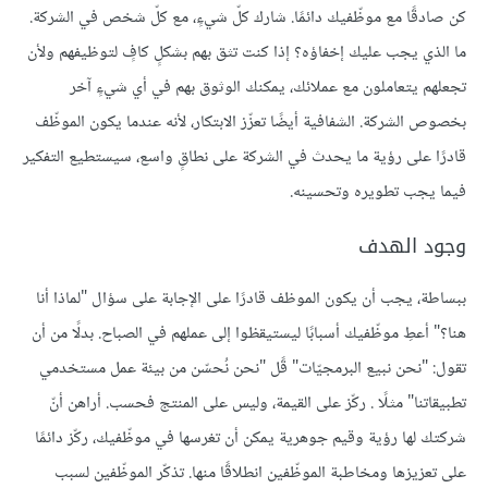
كن صادقًا مع موظّفيك دائمًا. شارك كلّ شيءٍ، مع كلّ شخص في الشركة.
ما الذي يجب عليك إخفاؤه؟ إذا كنت تثق بهم بشكلٍ كافٍ لتوظيفهم ولأن
تجعلهم يتعاملون مع عملائك، يمكنك الوثوق بهم في أي شيءٍ آخر
بخصوص الشركة. الشفافية أيضًا تعزّز الابتكار، لأنه عندما يكون الموظّف
قادرًا على رؤية ما يحدث في الشركة على نطاقٍ واسع، سيستطيع التفكير
فيما يجب تطويره وتحسينه.
وجود الهدف
ببساطة، يجب أن يكون الموظف قادرًا على الإجابة على سؤال "لماذا أنا
هنا؟" أعطِ موظّفيك أسبابًا ليستيقظوا إلى عملهم في الصباح. بدلًا من أن
تقول: "نحن نبيع البرمجيّات" قًل "نحن نُحسّن من بيئة عمل مستخدمي
تطبيقاتنا" مثلًا . ركّز على القيمة، وليس على المنتج فحسب. أراهن أنّ
شركتك لها رؤية وقيم جوهرية يمكن أن تغرسها في موظّفيك، ركّز دائمًا
على تعزيزها ومخاطبة الموظّفين انطلاقًا منها. تذكّر الموظّفين لسبب