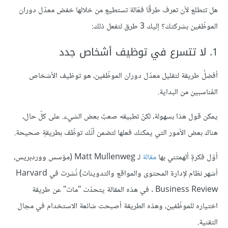
هل تتطلع لأن تعرف طرقًا فعّالة تستطيع من خلالها خفض معدّل دوران
الموظّفين بشركتك؟ إليك 3 طرق لتفعل ذلك:
1. لا تتسرع في توظيف أشخاص جدد
أفضلُ طريقة لتقليل معدّل دوران الموظّفين، هو توظيف الأشخاص
المُناسبين من البداية.
يمكن قول هذا بسهولة، لكنّ تطبيقه صعبٌ بعض الشيء. على كلّ حال،
هناك بعض الأمور التي يمكنك فعلها لتضمن أنّك توظّف بطريقةٍ صحيحة.
أوّل فكرةٍ ألهمتني بها
مقالة
لـ Matt Mullenweg (مؤسس ووردبريس،
أشهر نظام لإدارة المحتوى والمواقع والتدوينات) نُشرت في Harvard
Business Review . في هذه المقالة يتحدّث "مات" عن طريقة
اختياره للموظّفين، وهذه الطريقة أصبحت شائعة الاستخدام في مجال
التقنية.