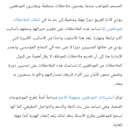
المستمر للمواهب عندما يقدمون ملاحظات منتظمةً ويقدّرون الموظفين.
يؤدّي قادة الفريق دورًا مهمًا ومخيفًا إلى حدٍ ما في
إعطاء الملاحظات
للموظفين
، إذ تساعد هذه الملاحظات على تطوير خبراتهم وعملهم بأساليب
أكثر ترابطًا ومهارة. يُعَد هذا الأسلوب واحدًا من الأساليب الكثيرة التي
يؤدي من خلالها المديرون دورًا لا غنى عنه في النجاح المؤسسي، وتجدر
الإشارة هنا إلى أن تقديم ملاحظات للموظف لا يقل أهميةً عن قبول
الملاحظات من الموظفين، إذ تساعدك هذه الملاحظات على تحسين دورك
وتضفي شعور الأمان بين أفراد فريقك لمشاركتهم واقع ما يشعرون به
معك.
توفر
استبيانات الموظفين مجهولة الاسم
مساحةً آمنةً لطرح الموضوعات
الصعبة، وهي تساعد على بناء الثقة والدعم والتواصل الحقيقي، كما أنها
تسمح للموظفين بطرح الأسئلة بثقة، لذلك يُعَد إخفاء الهوية أمرًا مهمًا
للغاية.