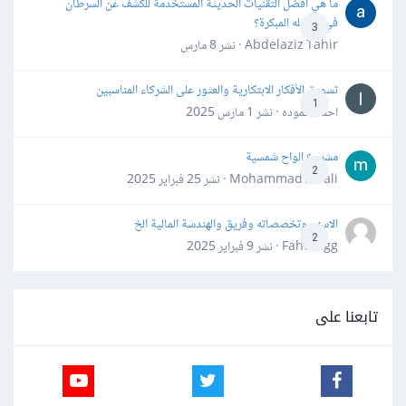
ما هي أفضل التقنيات الحديثة المستخدمة للكشف عن السرطان
في مراحله المبكرة؟
3
Abdelaziz Tahir · نشر
8 مارس
تسويق الأفكار الابتكارية والعثور على الشركاء المناسبين
1
احمد حموده · نشر
1 مارس 2025
مشروع الواح شمسية
2
Mohammad Awali · نشر
25 فبراير 2025
الاسهم وتخصصاته وفريق والهندسة المالية الخ
2
Fahd Ggg · نشر
9 فبراير 2025
تابعنا على