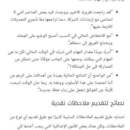
"لقد راجعت تقريرك الأخير، ووجدت فيه بعض العناصر التي لا
تتماشى مع إرشادات الشركة. دعنا نراجعها معًا لنُجري التعديلات
اللازمة عليها".
"مع الانخفاض الحالي في النسب، أصبح الوضع على المِحَك
ويحتاج الفريق إلى دعمكم".
"أُدرك جيدًا مقدار المهام التي لديك في الوقت الحالي، لكن ما هي
المهام التي يمكنك وضعها على الجانب مؤقتًا حتى تتمكن من
المشاركة في حل المشكلة؟".
"من الواضح أن النتائج الحالية بعيدة عن أهدافنا، على الرغم من
أننا اعتمدنا على هذا الأسلوب ووثقنا به. ربما حان الوقت لنبحث
قليلًا عن العوائق لنعمل على بناء خطة جديدة".
نصائح لتقديم ملاحظات نقدية
تتشابه طرق تقديم الملاحظات السلبية كثيرًا مع طرق تقديم أي نوع من
الملاحظات، ولكن هناك بعض الأمور الإضافية التي يجب أخذها في