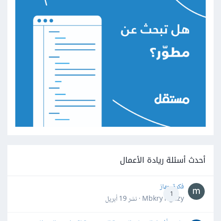
أحدث أسئلة ريادة الأعمال
فكرة جهاز
1
Mbkry Hgazy · نشر
19 أبريل