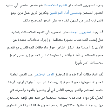
يدرك المديرون العظماء أن
تقديم الملاحظات
هو عنصر أساسي في عملية
التطور المستمر و
تحسين أداء الموظفين
وتكوين فريق عمل مرن. ومع
ذلك، فإنه ليس من السهل القيام به على النحو الصحيح دائمًا.
قد يجد
المديرون الجدد
بعض الصعوبة في تقديم الملاحظات بفعالية،
مثل إعطاء الملاحظات بصورة منتظمة أو إجراء محادثات معقدة عن
الأداء، لذا أعددنا هذا الدليل الشامل حول ملاحظات الموظفين، مع تقديم
جميع النصائح والأمثلة وأفضل الممارسات التي تحتاج إليها حتى تجعل
ملاحظاتك أكثر تأثيرًا.
تُعَد الملاحظات أمرًا ضروريًا لتحقيق
الرضا الوظيفي
عند القوى العاملة
الحديثة الموجَّهة نحو التنمية، إذ يبحث الناس عن أدوار توفر لهم فرصًا
للتعلم المستمر والنمو. يرغب الناس في أن يشعروا بالقوة والحركة في
العمل، لكن مع وجود مدير يستثمر شخصيًا في تطورهم، فإنهم يصبحون
مهيّئين جدًا لتحقيق إمكاناتهم، إذ يدعم المدراء ثقافة الشركة في التطوير