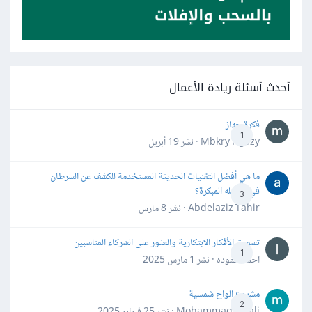
أحدث أسئلة ريادة الأعمال
فكرة جهاز
1
Mbkry Hgazy · نشر
19 أبريل
ما هي أفضل التقنيات الحديثة المستخدمة للكشف عن السرطان
في مراحله المبكرة؟
3
Abdelaziz Tahir · نشر
8 مارس
تسويق الأفكار الابتكارية والعثور على الشركاء المناسبين
1
احمد حموده · نشر
1 مارس 2025
مشروع الواح شمسية
2
Mohammad Awali · نشر
25 فبراير 2025