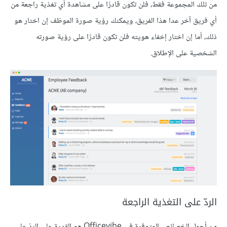
من تلك المجموعة فقط، فلن تكون قادرًا على مشاهدة أي تغذية راجعة من
أي فريق آخر عدا هذا الفريق، ويمكنك رؤية صورة الموظف إن اختار هو
ذلك، أما إن اختار إخفاء هويته فلن تكون قادرًا على رؤية صورته
الشخصية على اﻹطلاق.
الردّ على التغذية الراجعة
من أجمل الخصائص المتوفرة في Officevibe هو القدرة على الردّ على