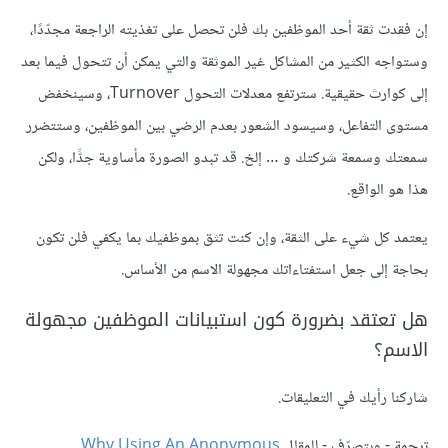
إن فقدت ثقة أحد الموظفين بك فلن تحصل على تغذيته الراجعة مجدّدًا،
وستواجه الكثير من المشاكل غير الموثقة والتي يمكن أن تتحول فيما بعد
إلى كوارث حقيقية. سترتفع معدلات التحول Turnover، وسينخفض
مستوى التفاعل، وسيسود الشعور بعدم الرضي بين الموظفين، وستتضرر
سمعتك وسمعة شركتك و … إلخ. قد تبدو الصورة مأساوية جدًّا، ولكن
هذا هو الواقع.
يعتمد كل شيء على الثقة، وإن كنت تثق بموظفيك بما يكفي فلن تكون
بحاجة إلى جعل استفتاءاتك مجهولة الاسم من الأساس.
هل تعتقد بضرورة كون استبيانات الموظفين مجهولة
الاسم؟
شاركنا رأيك في التعليقات.
ترجمة - وبتصرّف - للمقال
Why Using An Anonymous