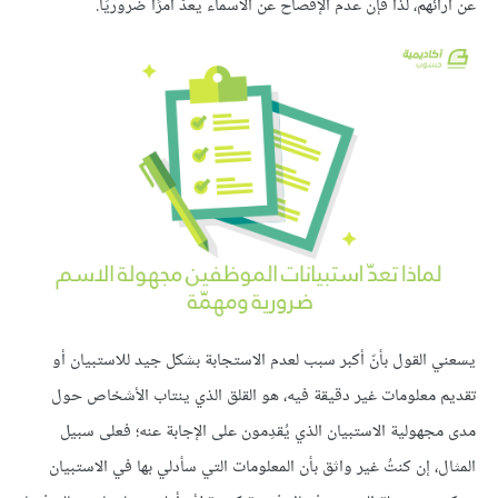
عن آرائهم، لذا فإن عدم الإفصاح عن الأسماء يعدّ أمرًا ضروريًا.
يسعني القول بأنّ أكبر سبب لعدم الاستجابة بشكل جيد للاستبيان أو
تقديم معلومات غير دقيقة فيه، هو القلق الذي ينتاب الأشخاص حول
مدى مجهولية الاستبيان الذي يُقدِمون على اﻹجابة عنه؛ فعلى سبيل
المثال، إن كنتُ غير واثق بأن المعلومات التي سأدلي بها في الاستبيان