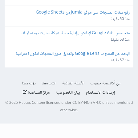
رفع ملفات المنتجات على موقع jumia من Google Sheets
منذ 50 دقيقة
متخصص Google Ads لإطلاق وإدارة حملة لشركة مقاولات وتشطيبات – 
Lead Generation
منذ 53 دقيقة
البحث عن المنتج ب Google Lens وتعديل صور المنتجات لتكون احترافية 
وجاهزة للمتاجر الالكترونية
منذ 57 دقيقة
عن أكاديمية حسوب
الأسئلة الشائعة
اكتب معنا
درّب معنا
إرشادات الاستخدام
بيان الخصوصية
مركز المساعدة
© 2025
Hsoub
.
Content licensed under
CC BY-NC-SA 4.0
unless mentioned
otherwise.