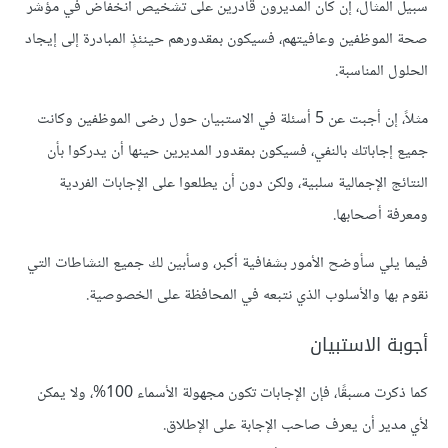
سبيل المثال، إن كان المديرون قادرين على تشخيص انخفاض في مؤشر
صحة الموظفين وعافيتهم، فسيكون بمقدورهم حينئذٍ المبادرة إلى إيجاد
الحلول المناسبة.
مثلاً، إن أجبت عن 5 أسئلة في الاستبيان حول رضى الموظفين وكانت
جميع إجاباتك بالنفي، فسيكون بمقدور المديرين حينها أن يدركوا بأن
النتائج اﻹجمالية سلبية، ولكن دون أن يطلعوا على اﻹجابات الفردية
ومعرفة أصحابها.
فيما يلي سأوضح اﻷمور بشفافية أكبر، وسأبين لك جميع النشاطات التي
نقوم بها واﻷسلوب الذي نتبعه في المحافظة على الخصوصية.
أجوبة الاستبيان
كما ذكرت مسبقًا، فإن الإجابات تكون مجهولة الأسماء 100%، ولا يمكن
لأي مدير أن يعرف صاحب الإجابة على اﻹطلاق.