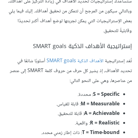
ستساعدك إستراتيجيات تحديد الأهداف في زيادة التركيز على أهدافك،
وبالتالي سيكون من المرجح أن تتمكن من تحقيق أهدافك. إليك فيما يلي
بعض الإستراتيجيات التي يمكن تجربتها لوضع أهداف أكثر تحديدًا
وقابليةً للتحقيق.
إستراتيجية الأهداف الذكية SMART goals
تُعَد إستراتيجية
الأهداف الذكية SMART goals
أسلوبًا شائعًا في
تحديد الأهداف، إذ يشير كل حرف من حروف كلمة SMART إلى عنصر
من عناصرها، وهي على النحو التالي:
S = Specific
: محددة.
M = Measurable
: قابلة للقياس.
A = Achievable
: قابلة للتحقيق.
R = Realistic
: واقعية.
T = Time-bound
: ذات إطار زمني محدد.