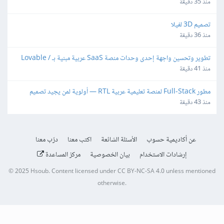
منذ 35 دقيقة
تصميم 3D لفيلا
منذ 36 دقيقة
تطوير وتحسين واجهة إحدى وحدات منصة SaaS عربية مبنية بـ Lovable / 
React
منذ 41 دقيقة
مطور Full-Stack لمنصة تعليمية عربية RTL — أولوية لمن يجيد تصميم 
المناهج وإنتاج الوسائط
منذ 43 دقيقة
عن أكاديمية حسوب
الأسئلة الشائعة
اكتب معنا
درّب معنا
إرشادات الاستخدام
بيان الخصوصية
مركز المساعدة
© 2025
Hsoub
.
Content licensed under
CC BY-NC-SA 4.0
unless mentioned
otherwise.