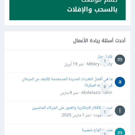
أحدث أسئلة ريادة الأعمال
فكرة جهاز
1
Mbkry Hgazy · نشر
19 أبريل
ما هي أفضل التقنيات الحديثة المستخدمة للكشف عن السرطان
في مراحله المبكرة؟
3
Abdelaziz Tahir · نشر
8 مارس
تسويق الأفكار الابتكارية والعثور على الشركاء المناسبين
1
احمد حموده · نشر
1 مارس 2025
مشروع الواح شمسية
2