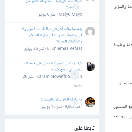
شركة سعد كريتفيتى خطوتك الأهم نحو
ة والمؤثر
0
منزل العمر؟
Melyu Mayo · نشر
6 يوليو
بتقضوا وقت أكبر في مراقبة المنافسين ولا
في متابعة التغيرات في سلوك العملاء
0
واتجاهات البحث؟
اقة وطيدة
El Shiemaa Refaat · نشر
25 يونيو
كيف يمكنني تسويق خدمتي في خمسات
لتجني لي ارباح كثيرة
1
Karam Mowaffk Sarhan · نشر
20
نون المحلية أو
يونيو
ما علاقة الباك لينك بالمبيعات
0
ع المنشور.
أحمد سالم9 · نشر
15 يونيو
تابعين، بينما المؤثرون ذوو عدد
تابعنا على