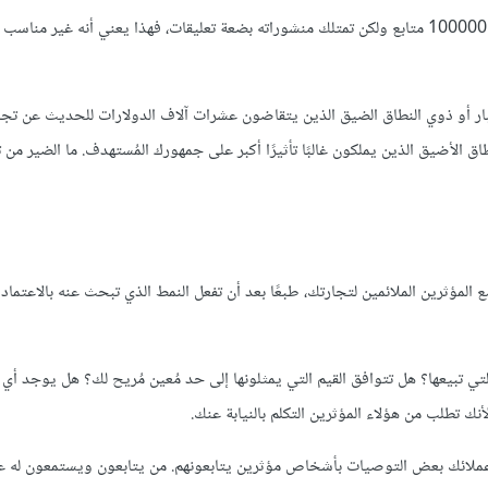
من المهم أن تتحقق دائمًا من نسبة التفاعل مع المؤثر، فعندما يمتلك المؤثر 100000 متابع ولكن تمتلك منشوراته بضعة تعليقات، فهذا يعني أنه
كبار أو ذوي النطاق الضيق الذين يتقاضون عشرات آلاف الدولارات للحديث عن ت
تطيع الاستعانة بنحو 5 إلى 10 مؤثرين ذوي النطاق الأضيق الذين يملكون غالبًا تأثيرًا أكبر على جمهورك المُستهدف. ما الض
مؤثرين الملائمين لتجارتك، طبعًا بعد أن تفعل النمط الذي تبحث عنه بالاعتماد
ي تبيعها؟ هل تتوافق القيم التي يمثلونها إلى حد مُعين مُريح لك؟ هل يوجد أ
 تطلب من هؤلاء المؤثرين التكلم بالنيابة عنك.
 عملائك بعض التوصيات بأشخاص مؤثرين يتابعونهم. من يتابعون ويستمعون له ع