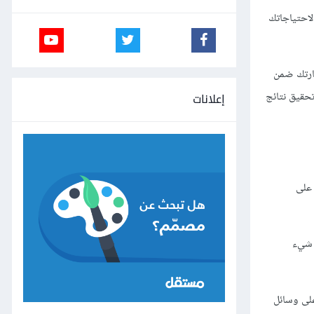
 غير مناسب لاحتياجاتك
جارتك ضمن
ير من تحقيق نتائج
إعلانات
 على
ي شيء
لى وسائل