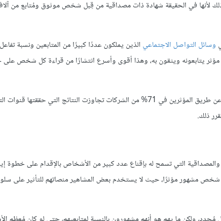
ك لأنها في الحقيقة شهادة ذات مصداقية من قِبل شخص موثوق ومُتابع من آلاف
ي
وسائل التواصل الاجتماعي
الذين يملكون عددًا كبيرًا من المتابعين ونسبة تفاعل م
ر يتابعونه ويثقون به، وهذا أقوى وأسرع انتشارًا من قراءة كل شخص على 
أن نوعية العملاء والزيارات التي يوفرها التسويق عن طريق المؤثرين في 71% من الشركات تجاوزت النتائج التي حققتها 
قرر ذلك.
ة والمصداقية التي تسمح له بإقناع عدد كبير من الأشخاص بالإقدام على خطوة إي
 شخص مشهور مؤثرًا، حيث لا يستخدم بعض المشاهير منصاتهم للتأثير على سلوك 
مُحدد، ولكن ما يهم هو أنهم مشهورون بالنسبة لمتابعيهم، حتى لو كان مُعظم ا