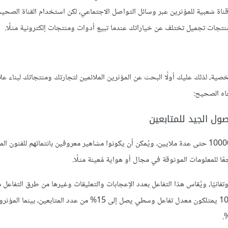
ناة شعبية للمؤثرين عبر وسائل التواصل الاجتماعي، لكن استخدام القناة الصحيح
تجات تجميل تختلف عن خياراتك عندما تبيع أدوات ومنتجات إلكترونية مثلًا.
، لذلك عليك أولًا البحث عن المؤثرين الملائمين لتجارتك ومنتجاتك لبناء عل
اه الصحيح:
ابدأ بالبحث عن المؤثرين ذوي النطاق الضيق الذين يملكون متابعين من 100000 حتى عدة ملايين، ويُمكن أن يكونوا مشاهير معروفين بانتمائهم للف
ًا للمعلومات الموثوقة في مجال أو هواية مُعينة مثلًا.
تفانيًا، ويُقاس هذا التفاعل بعدد الإعجابات والتعليقات وغيرها من طرق التفاعل م
أن المؤثرين ذوي عدد المتابعين الأقل من 1000 يمتلكون معدل تفاعل وسطي يصل إلى 15% من عدد الم