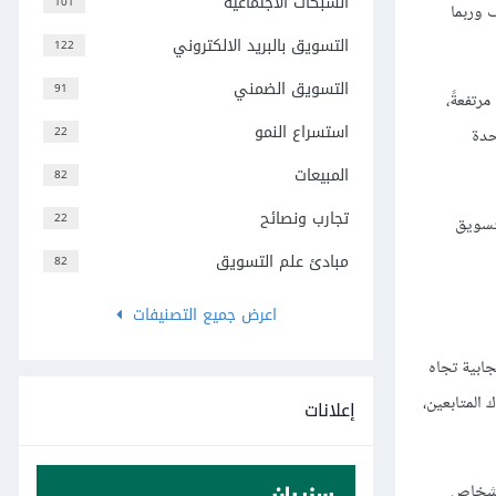
الشبكات الاجتماعية
101
 وربما
التسويق بالبريد الالكتروني
122
التسويق الضمني
91
رتفعةً،
استسراع النمو
22
حدة
المبيعات
82
تجارب ونصائح
22
قنوات التسويق
مبادئ علم التسويق
82
اعرض جميع التصنيفات
جابية تجاه
المتابعين،
إعلانات
لأشخاص