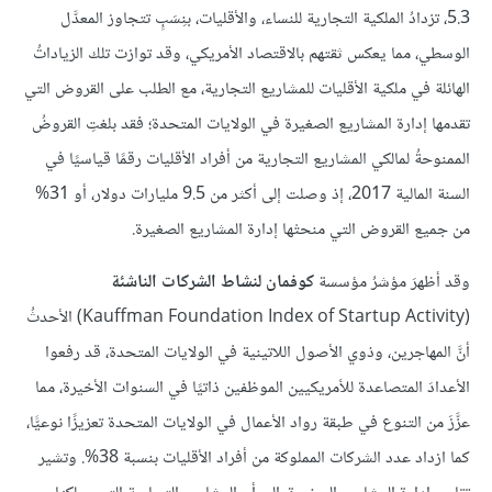
5.3، تزدادُ الملكية التجارية للنساء، والأقليات، بنِسَبٍ تتجاوز المعدَّل
الوسطي، مما يعكس ثقتهم بالاقتصاد الأمريكي، وقد توازت تلك الزياداتُ
الهائلة في ملكية الأقليات للمشاريع التجارية، مع الطلب على القروض التي
تقدمها إدارة المشاريع الصغيرة في الولايات المتحدة؛ فقد بلغتِ القروضُ
الممنوحةُ لمالكي المشاريع التجارية من أفراد الأقليات رقمًا قياسيًا في
السنة المالية 2017، إذ وصلت إلى أكثر من 9.5 مليارات دولار، أو 31%
من جميع القروض التي منحتْها إدارة المشاريع الصغيرة.
وقد أظهرَ مؤشرُ مؤسسة
كوفمان لنشاط الشركات الناشئة
(Kauffman Foundation Index of Startup Activity) الأحدثُ
أنَّ المهاجرين، وذوي الأصول اللاتينية في الولايات المتحدة، قد رفعوا
الأعدادَ المتصاعدة للأمريكيين الموظفين ذاتيًا في السنوات الأخيرة، مما
عزَّزَ من التنوع في طبقة رواد الأعمال في الولايات المتحدة تعزيزًا نوعيًّا،
كما ازداد عدد الشركات المملوكة من أفراد الأقليات بنسبة 38%. وتشير