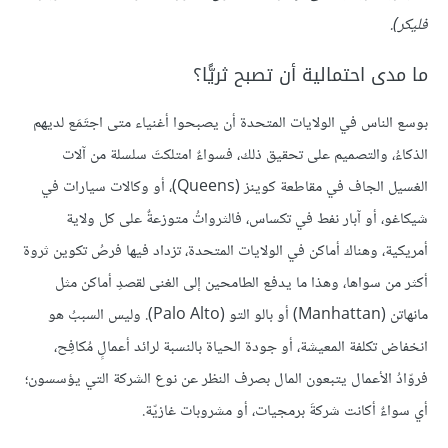
فليكر).
ما مدى احتمالية أن تصبح ثريًّا؟
بوسع الناس في الولايات المتحدة أن يصبحوا أغنياء متى اجتَمَع لديهم
الذكاءُ، والتصميم على تحقيق ذلك، فسواءٌ امتلكتَ سلسلة من آلات
الغسيل الجاف في مقاطعة كوينز (Queens)، أو وكالات سيارات في
شيكاغو، أو آبار نفط في تكساس، فالثرواتُ متوزعةٌ على كل ولاية
أمريكية، وهناك أماكن في الولايات المتحدة، تزداد فيها فرصُ تكوين ثروة
أكثر من سواها، وهذا ما يدفع الطامحين إلى الغنى لقصدِ أماكن مثل
مانهاتن (Manhattan) أو بالو التو (Palo Alto). وليس السببُ هو
انخفاض تكلفة المعيشة، أو جودة الحياة بالنسبة لرائد أعمالٍ مُكافِح،
فروّادُ الأعمال يتبعون المال بصرف النظر عن نوع الشركة التي يؤسسون؛
أي سواءٌ أكانت شركةَ برمجيات، أو مشروبات غازيّة.