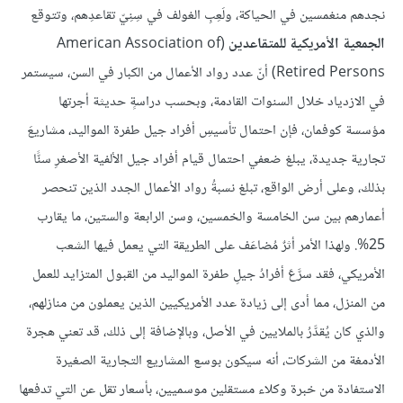
نجدهم منغمسين في الحياكة، ولَعِبِ الغولف في سِنِيّ تقاعدِهم، وتتوقع
الجمعية الأمريكية للمتقاعدين
(American Association of
Retired Persons) أنّ عدد رواد الأعمال من الكبار في السن، سيستمر
في الازدياد خلال السنوات القادمة، وبحسب دراسةٍ حديثة أجرتها
مؤسسة كوفمان، فإن احتمال تأسيسِ أفراد جيل طفرة المواليد، مشاريعَ
تجارية جديدة، يبلغ ضعفي احتمال قيام أفراد جيل الألفية الأصغرِ سنًّا
بذلك، وعلى أرض الواقع، تبلغ نسبةُ رواد الأعمال الجدد الذين تنحصر
أعمارهم بين سن الخامسة والخمسين، وسن الرابعة والستين، ما يقارب
25%. ولهذا الأمر أثرٌ مُضاعَف على الطريقة التي يعمل فيها الشعب
الأمريكي، فقد سرَّعَ أفرادُ جيلِ طفرة المواليد من القبول المتزايد للعمل
من المنزل، مما أدى إلى زيادة عدد الأمريكيين الذين يعملون من منازلهم،
والذي كان يُقدَّرُ بالملايين في الأصل، وبالإضافة إلى ذلك، قد تعني هجرة
الأدمغة من الشركات، أنه سيكون بوسع المشاريع التجارية الصغيرة
الاستفادة من خبرة وكلاء مستقلين موسميين، بأسعار تقل عن التي تدفعها