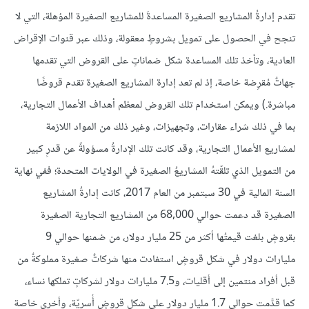
تقدم إدارةُ المشاريع الصغيرة المساعدةَ للمشاريع الصغيرة المؤهلة، التي لا
تنجح في الحصول على تمويل بشروطٍ معقولة، وذلك عبر قنوات الإقراض
العادية، وتأخذ تلك المساعدة شكل ضماناتٍ على القروض التي تقدمها
جهاتٌ مُقرِضة خاصة، إذ لم تعد إدارة المشاريع الصغيرة تقدم قروضًا
مباشرة.) ويمكن استخدام تلك القروض لمعظم أهداف الأعمال التجارية،
بما في ذلك شراء عقارات، وتجهيزات، وغير ذلك من المواد اللازمة
لمشاريع الأعمال التجارية، وقد كانت تلك الإدارةُ مسؤولةً عن قدرٍ كبير
من التمويل الذي تلقّتهُ المشاريعُ الصغيرة في الولايات المتحدة؛ ففي نهاية
السنة المالية في 30 سبتمبر من العام 2017، كانت إدارةُ المشاريع
الصغيرة قد دعمت حوالي 68,000 من المشاريع التجارية الصغيرة
بقروضٍ بلغت قيمتُها أكثر من 25 مليار دولار، من ضمنها حوالي 9
مليارات دولار في شكل قروضٍ استفادت منها شركاتٌ صغيرة مملوكةٌ من
قبل أفراد منتمين إلى أقليات، و7.5 مليارات دولار لشركاتٍ تملكها نساء،
كما قدَّمت حوالي 1.7 مليار دولار على شكل قروضٍ أُسريّة، وأخرى خاصة