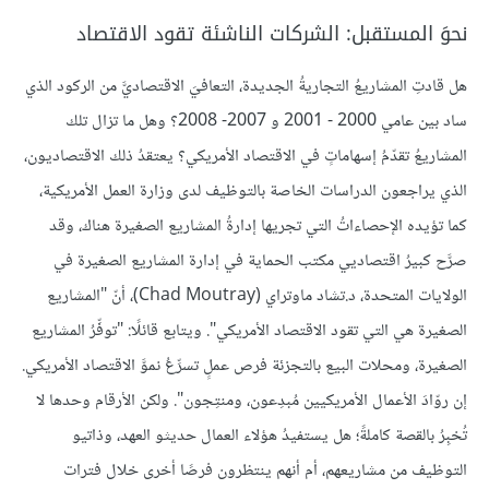
نحوَ المستقبل: الشركات الناشئة تقود الاقتصاد
هل قادتِ المشاريعُ التجاريةُ الجديدة، التعافيَ الاقتصاديَّ من الركود الذي
ساد بين عامي 2000 - 2001 و 2007- 2008؟ وهل ما تزال تلك
المشاريعُ تقدّمُ إسهاماتٍ في الاقتصاد الأمريكي؟ يعتقدُ ذلك الاقتصاديون،
الذي يراجعون الدراسات الخاصة بالتوظيف لدى وزارة العمل الأمريكية،
كما تؤيده الإحصاءاتُ التي تجريها إدارةُ المشاريع الصغيرة هناك، وقد
صرَّح كبيرُ اقتصاديي مكتب الحماية في إدارة المشاريع الصغيرة في
الولايات المتحدة، د.تشاد ماوتراي (Chad Moutray)، أنّ "المشاريع
الصغيرة هي التي تقود الاقتصاد الأمريكي". ويتابع قائلًا: "توفِّرُ المشاريع
الصغيرة، ومحلات البيع بالتجزئة فرص عملٍ تسرِّعُ نموَّ الاقتصاد الأمريكي.
إن روّادَ الأعمال الأمريكيين مُبدِعون، ومنتِجون". ولكن الأرقام وحدها لا
تُخبِرُ بالقصة كاملةً؛ هل يستفيدُ هؤلاء العمال حديثو العهد، وذاتيو
التوظيف من مشاريعهم، أم أنهم ينتظرون فرصًا أخرى خلال فترات