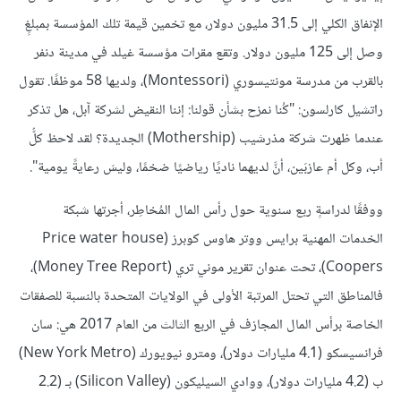
الإنفاق الكلي إلى 31.5 مليون دولار، مع تخمين قيمة تلك المؤسسة بمبلغٍ
وصل إلى 125 مليون دولار. وتقع مقرات مؤسسة غيلد في مدينة دنفر
بالقرب من مدرسة مونتيسوري (Montessori)، ولديها 58 موظفًا. تقول
راتشيل كارلسون: "كُنا نمزح بشأن قولنا: إننا النقيض لشركة آبل، هل تذكر
عندما ظهرت شركة مذرشيب (Mothership) الجديدة؟ لقد لاحظ كلُّ
أب، وكل أم عازبَين، أنَّ لديهما ناديًا رياضيًا ضخمًا، وليسَ رعايةً يومية".
ووفقًا لدراسةٍ ربع سنوية حول رأس المال المُخاطِر، أجرتها شبكة
الخدمات المهنية برايس ووتر هاوس كوبرز (Price water house
Coopers)، تحت عنوان تقرير موني تري (Money Tree Report)،
فالمناطق التي تحتل المرتبة الأولى في الولايات المتحدة بالنسبة للصفقات
الخاصة برأس المال المجازف في الربع الثالث من العام 2017 هي: سان
فرانسيسكو (4.1 مليارات دولار)، ومترو نيويورك (New York Metro)
ب (4.2 مليارات دولار)، ووادي السيليكون (Silicon Valley) بـ (2.2