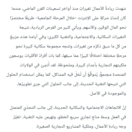
شهدت ريادةُ الأعمال تغيراتٍ منذ أواخر تسعينات القرن الماضي، عندما
كان إنشاءُ شركةٍ على الإنترنت -خلال المرحلة الجامعية- طريقًا مختصرًا
نحو المال الوفير، والأسهم، ويأتي كثير من الفرص الريادية، نتيجة
التغيرات السكانية، والاجتماعية، والتقنية الكبرى؛ وفي أيامنا هذه، مزيجٌ
من كل ما سبق ذكرُه من تغيرات، وتتجه مجموعة سكانية كبيرة نحو
مرحلةٍ مختلفة اختلافًا كبيرًا عما سبقها، كما بات أفرادُ الأقليات يوسعون
ملكيتهم التجارية بأعدادٍ كبيرة، وملحوظة. لقد أُنشِئ في الولايات
المتحدة مجتمعًٌ، يُتوقَّعُ أن تُحَلّ فيه المشاكل، كما يمكن استخدام الحلول
التي تتيحها التقنية الحديثة، إلى جانب الحلول التي جرى تطويرُها،
والموجودة في الأصل.
إنَّ الاتجاهاتِ الاجتماعية والسكانية الحديثة، إلى جانب التحدّي المتمثل
في العمل وسط مناخٍ تجاري سريع الخطوِ، وتهيمن عليه التقنية، -تغيِّرُ
وجهَ ريادةِ الأعمال، وملكيةَ المشاريع التجارية الصغيرة.