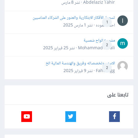
Abdelaziz Tahir · نشر
8 مارس
تسويق الأفكار الابتكارية والعثور على الشركاء المناسبين
1
احمد حموده · نشر
1 مارس 2025
مشروع الواح شمسية
2
Mohammad Awali · نشر
25 فبراير 2025
الاسهم وتخصصاته وفريق والهندسة المالية الخ
2
Fahd Ggg · نشر
9 فبراير 2025
تابعنا على