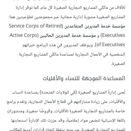
للآلاف من مالكي المشاريع التجارية الصغيرة كل عام، كما توفر إدارة
المشاريع الصغيرة مشورة إدارية مجانية عبر مجموعتين تطوُّعيتين هما:
مؤسسة خدمة المديرين المتقاعدين
(Service Corps of Retired
Executives) و
مؤسسة خدمة المديرين الحاليين
(Active Corps
of Executives). ويوظف المديرون في هذه البرامج خبراتهم
الشخصية في الأعمال التجارية لمساعدة مالكي المشاريع التجارية
الصغيرة.
المساعدة الموجهة للنساء والأقليات
تُعنى إدارةُ المشاريع الصغيرة (في الولايات المتحدة) بمساعدة النساء،
والأقليات، على زيادة مشاركتهم في قطاع الأعمال التجارية، وتقدم برامج
خاصة بالمشاريع التجارية الصغيرة للأقليات، وقروضًا صغيرة، ومنشوراتٍ
باللغة الإسبانية تتضمن مواد إعلاميةً، وقد عززت تلك الإدارةُ استجابتها
للمشاريع التجارية الصغيرة، عبر منحِ سلطةِ اتخاذِ قراراتٍ أوسعَ للمكاتب