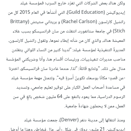
ولكن هناك بعض الشركات التي تغرّد خارج السرب؛ فمؤسسة غيلد
إيديوكيشن (Guild Education)، التي أنشأها في العام 2015 كل من
راتشيل كارلسون (Rachel Carlson) و بريتاني ستيتش (Brittany
Stich) في جامعة ستانفورد، انتقلت من سان فرانسيسكو بسبب غلاء
المعيشة هناك، والذي كان من شأنه إبطاء نموها، وتقول راتشيل كارلسون،
المديرةُ التنفيذية لمؤسسة غيلد: "لدينا كثير من النساء اللواتي يتقلدن
مناصب مديرات تنفيذييات، ورئيسات أقسام هنا، وأنا وشريكتي المؤسِّسة
مثال على ذلك. "وتتابع قائلةً: "لذا، عندما غادرنا سان فرانسيسكو، اخترنا
-عن قصدٍ- مكانًا بوسعك تكوينُ أُسرةٍ فيه". وتتمثل مهمة مؤسسة غيلد
في مساعدة أصحاب العمل الكبار على توفير تعليم جامعي، وتسديد
الرسوم الدراسية، مما يعود بالنفع على 64 مليون شخصٍ بالغٍ في سن
العمل، ممن لا يحملون شهادةً جامعية.
ومنذ انتقالها إلى مدينة دنفر (Denver)، جمعت مؤسسة غيلد
إيديوكيشن 21 مليون دولار في شكل رأس مال مُخاطِر، وهذا ما أوصَل