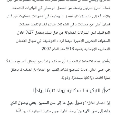
نساء، أسرع بمرتين ونصف من المعدل الوسطي في الولايات المتحدة،
بالإضافة إلى ما سبق، كان معدل التوظيف في الشركات المملوكة من قبل
نساء، أعلى من معدلات باقي الشركات هناك؛ فقدِ ارتفعت معدلات
التوظيف لدى الشركات المملوكة من قبل نساء بمعدل 27% خلال
السنوات العشرين الأخيرة، بينما ازداد التوظيف في مجال الأعمال
التجارية الإجمالية بنسبة 13% منذ العام 2007.
وتُظهِر هذه الاتجاهات الحديثة أن عددًا متزايدًا من العمال، أصبح مستقلًا
في جني المال، وبات تشجيع نشاط المشاريع التجارية الصغيرة، يحقق
نموًا اقتصاديًا كليًا مستمرًا، وقويًا.
تغيُّر التركيبة السكانية يولد تنوعًا رياديًّا
إنَّ الشعار القائل: "
وصولُ جيلٍ ما إلى سن الستين، يعني وصولَ الذي
يليه إلى سن الأربعين
" يصف أفرادَ جيل طفرة المواليد الذين قلّما