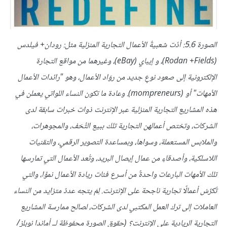
الصورة 5.6: أدَّت شعبيةُ الأعمال التجارية المنزلية مثل: رودان+ فيلدس
(Rodan +Fields)، و إيباي (eBay)، وغيرهما من مواقع التجارة
الإلكترونية إلى صعود نوعٍ جديد من روّاد الأعمال، وهو "رائدات الأعمال
الأمهات" أو (mompreneurs). وعادة ما تكون النساء اللواتي يعملن في
هذه المشاريع التجارية المنزلية عبر الإنترنت ذوات خبرات سابقة لدى
الشركات، وتختص أعمالهن التجارية تلك ببيع التُّحَف، والمجوهرات،
والملابس المستعملة، وسواها، وبمساعدة التصوير الرقمي، والتقنيات
اللاسلكية، وأصدقاءٍ من عمال إيصال البريد، وتُعد الأعمال التي تمارسها
تلك الأمهات البارعات واحدةً من أسرع فئات ريادة الأعمال نموًّا، والتي
تُكرِّسُ أعمالًا تجارية ناجحة على الإنترنت. لِمَ يتجه عددٌ متزايد من النساء
العاملات إلى ترك العمل المكتبي لدى الشركات، لصالح ممارسة المشاريع
التجارية الريادية على الإنترنت؟ (حقوق الصورة محفوظة لــ أماندا نوبلز/