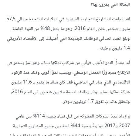
البطالة التي يمرون بها؟
لقد وظفتِ المشاريعُ التجارية الصغيرة في الولايات المتحدة حوالي 57.5
مليون شخص خلال العام 2016، وهو ما يمثل 48% من القوة العاملة،
وبلغ العدد الصافي للوظائف الجديدة التي أُضيفَت إلى الاقتصاد الأمريكي
1.4 مليون وظيفة.
أما معدلُ النمو الأعلى، فيأتي من شركاتٍ تملكها نساء، وهو نموٌ يستمر في
الارتفاع متجاوزًا المعدل الوسطي، وبنسب نموٍّ أقوى، وذلك منذ الركود
الاقتصادي الذي ساد في الماضي؛ فقد كان هناك ما يقدر بـ 11.6 مليون
شركة تملكها نساء، توفر وظائف لتسعة ملايين شخصٍ في العام 2016،
وتحقق عائداتٍ تفوق 1.7 تريليون دولار.
وازداد عددُ الشركات المملوكة من قبل نساء بنسبة 114% بين عامَي
2007 و2017 موازنةً بنسبة 44% فقط بين جميع المشاريع التجارية
الأخرى، ويعني ذلك أن معدلات النمو للشركات التجارية المملوكة من قبل