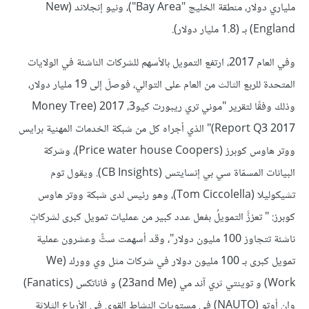
ملياري دولار، منطقة الخليج "Bay Area")، ونيو إنجلاند (New
England) بـ (1.8 مليار دولار).
وفي العام 2017، ارتفع التمويل بالأسهم للشركات الناشئة في الولايات
المتحدة للربع الثالث من العام على التوالي، فوصلَ إلى 19 مليار دولار،
وذلك وفقًا لتقرير "موني تري ريبورت كيو3، 2017 (Money Tree
Report Q3 2017)" الذي أجراه كل من شبكة الخدمات المهنية برايس
ووتر هاوس كوبرز (Price water house Coopers)، وشركة
البيانات المسمّاة سي بي إنسايتس (CB Insights). ويقول توم
تشيكوليلا (Tom Ciccolella)، وهو رئيس لدى شبكة ووتر هاوس
كوبرز: " تعززَّ التمويلُ بفعل عدد كبير من عمليات تمويل كبرى لشركاتٍ
ناشئة تتجاوز 100 مليون دولار"، وقد أسهمت ستٌّ وعشرون عملية
تمويل كبرى بـ 100 مليون دولار في شركات مثل وي وورك (We
Work) و توينتي ثري آند مي (23and Me) و فاناتكس (Fanatics)
وإن أوتو (NAUTO) في مستويات النشاط القوي في الأرباع الثلاثة