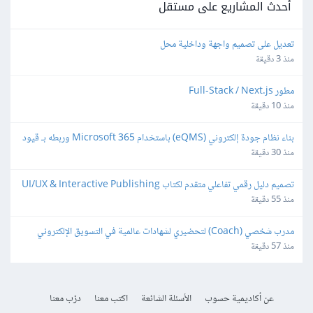
أحدث المشاريع على مستقل
تعديل على تصميم واجهة وداخلية محل
منذ 3 دقيقة
مطور Full-Stack / Next.js
منذ 10 دقيقة
بناء نظام جودة إلكتروني (eQMS) باستخدام Microsoft 365 وربطه بـ قيود 
(Qoyod)
منذ 30 دقيقة
تصميم دليل رقمي تفاعلي متقدم لكتاب UI/UX & Interactive Publishing
منذ 55 دقيقة
مدرب شخصي (Coach) لتحضيري لشهادات عالمية في التسويق الإلكتروني
منذ 57 دقيقة
عن أكاديمية حسوب
الأسئلة الشائعة
اكتب معنا
درّب معنا