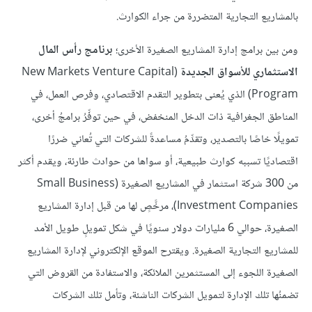
بالمشاريع التجارية المتضررة من جراء الكوارث.
ومن بين برامج إدارة المشاريع الصغيرة الأخرى؛
برنامج رأس المال
الاستثماري للأسواق الجديدة
(New Markets Venture Capital
Program) الذي يُعنى بتطوير التقدم الاقتصادي، وفرص العمل، في
المناطق الجغرافية ذات الدخل المنخفض، في حين توفِّرُ برامجُ أخرى،
تمويلًا خاصًا بالتصدير، وتقدِّمُ مساعدةً للشركات التي تُعاني ضررًا
اقتصاديًا تسببه كوارث طبيعية، أو سواها من حوادث طارئة، ويقدم أكثر
من 300 شركة استثمار في المشاريع الصغيرة (Small Business
Investment Companies)، مرخَّصٍ لها من قبل إدارة المشاريع
الصغيرة، حوالي 6 مليارات دولار سنويًا في شكل تمويلٍ طويل الأمد
للمشاريع التجارية الصغيرة. ويقترح الموقع الإلكتروني لإدارة المشاريع
الصغيرة اللجوء إلى المستثمرين الملائكة، والاستفادة من القروض التي
تضمنُها تلك الإدارة لتمويل الشركات الناشئة، وتأمل تلك الشركات