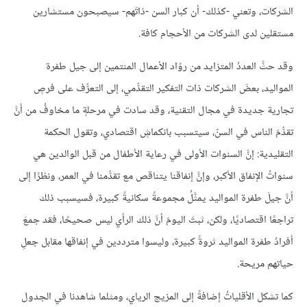
الشركات، وتعني -كذلك- أن كبار السن -ذاتَهم- سيصبحون مستشارين
مستقلين لدى الشركات من الأحجام كافة.
وقد حثَّ العددُ المتزايد من روّاد الأعمال المنتمين إلى جيل طفرة
المواليد، بعضَ الشركات ذات التفكير التقدُّمي، إلى التعرُّف على فرصٍ
تجارية جديدة في مجال التقنية، وقد سادت في مرحلةٍ ما مخاوفُ من أنَّ
تقدُّمَ الناس في السنّ، سيتسبب بانكماشٍ اقتصادي، وتقول الحكمة
التقليدية: إنَّ السنوات الأولى في رعاية الأطفال من قبل الوالدين هي
سنواتُ الإنفاق الأكبر، وإنَّ إنفاقنا يتناقص مع تقدُّمنا في العمر، ونظرًا إلى
أنَّ جيلَ طفرة المواليد يمثَّلُ مجموعةً سكانيةً كبيرة، فسيسبب ذلك
تراجعًا اقتصاديًا، ولكن، ثبتَ اليومَ أنَّ ذلك الرأي ليس صحيحًا، فقد جمعَ
أفرادُ طفرة المواليد ثروةً كبيرة، وليسوا مترددين في إنفاقها مقابل جعلِ
حياتهم مريحة.
كما تشكل الأقلياتُ إضافةً إلى المزيج الرياي، ومثلما شاهدنا في الجدول