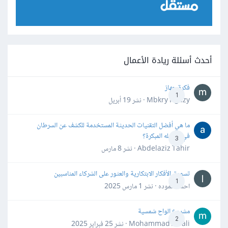
أحدث أسئلة ريادة الأعمال
فكرة جهاز
1
Mbkry Hgazy · نشر
19 أبريل
ما هي أفضل التقنيات الحديثة المستخدمة للكشف عن السرطان
في مراحله المبكرة؟
3
Abdelaziz Tahir · نشر
8 مارس
تسويق الأفكار الابتكارية والعثور على الشركاء المناسبين
1
احمد حموده · نشر
1 مارس 2025
مشروع الواح شمسية
2
Mohammad Awali · نشر
25 فبراير 2025