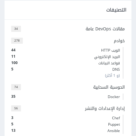
التصنيفات
مقالات DevOps عامة
34
خوادم
278
44
الويب HTTP
11
البريد الإلكتروني
100
قواعد البيانات
5
DNS
(و 1 أكثر)
الحوسبة السحابية
74
35
Docker
إدارة الإعدادات والنشر
56
3
Chef
5
Puppet
13
Ansible