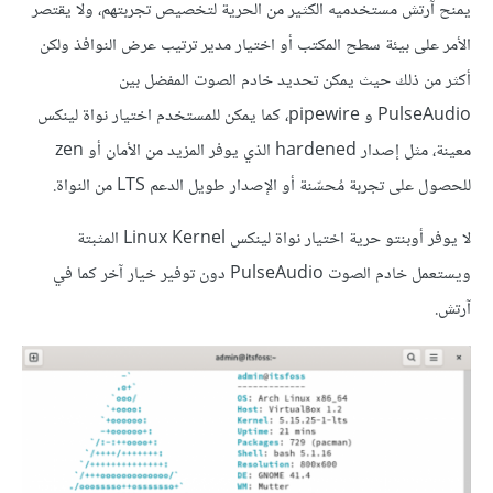
يمنح آرتش مستخدميه الكثير من الحرية لتخصيص تجربتهم، ولا يقتصر
الأمر على بيئة سطح المكتب أو اختيار مدير ترتيب عرض النوافذ ولكن
أكثر من ذلك حيث يمكن تحديد خادم الصوت المفضل بين
PulseAudio و pipewire، كما يمكن للمستخدم اختيار نواة لينكس
معينة، مثل إصدار hardened الذي يوفر المزيد من الأمان أو zen
للحصول على تجربة مُحسّنة أو الإصدار طويل الدعم LTS من النواة.
لا يوفر أوبنتو حرية اختيار نواة لينكس Linux Kernel المثبتة
ويستعمل خادم الصوت PulseAudio دون توفير خيار آخر كما في
آرتش.