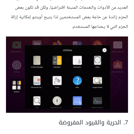
العديد من الأدوات والخدمات المثبتة افتراضيًا، ولكن قد تكون بعض
الحزم زائدة عن حاجة بعض المستخدمين لذا يتيح أوبنتو إمكانية إزالة
الحزم التي لا يحتاجها المستخدم.
7. الحرية والقيود المفروضة