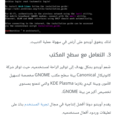
لذلك يتفوق أوبنتو على آرتش في سهولة عملية التثبيت.
3. التعامل مع سطح المكتب
صُمم أوبنتو بشكل يهدف إلى توفير الراحة لمستخدميه، حيث توفر شركة
كانونيكال Canonical بيئة سطح مكتب GNOME مخصصة لتسهيل
الأمور، وبيئة كيدي بلازما KDE Plasma والتي تتمتع بمستوى
تخصيص أكبر من بيئة GNOME.
يقدم أوبنتو دومًا أفضل إنتاجية في مجال
تجربة المستخدم
بناءً على
تعليقات وردود أفعال مستخدميه.