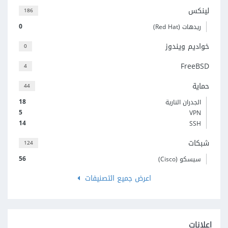
لينكس
186
0
ريدهات (Red Hat)
خواديم ويندوز
0
FreeBSD
4
حماية
44
18
الجدران النارية
5
VPN
14
SSH
شبكات
124
56
سيسكو (Cisco)
اعرض جميع التصنيفات
إعلانات