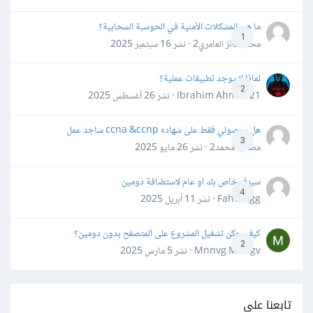
ما هي المشكلات الأمنية في الحوسبة السحابية؟
1
محمد فائز العامري2 · نشر
16 سبتمبر 2025
لماذا لا يوجد تطبيقات عملية؟
2
Ibrahim Ahmed21 · نشر
26 أغسطس 2025
هل بحصولي فقط على شهاده ccna &ccnp ساجد عمل
3
مصعب محمد2 · نشر
26 مايو 2025
سيرفر خاص بك او عام لاستضافة دومين
4
Fahd Ggg · نشر
11 أبريل 2025
كيف يمكن تشغيل المشروع على المتصفح بدون دومين؟
2
Mnnvg Mnbgv · نشر
5 مارس 2025
تابعنا على